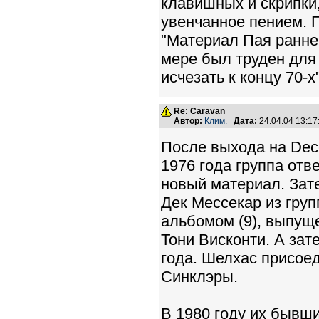
клавишных и скрипки
увенчанное пением. 
"Материал Пая ранней
мере был труден для
исчезать к концу 70-х"
Re: Caravan
Автор:
Клим.
Дата:
24.04.04 13:1
После выхода на Decc
1976 года группа отв
новый материал. Зат
Дек Мессекар из груп
альбомом (9), выпуще
Тони Висконти. А зат
года. Шелхас присоед
Синклэры.
В 1980 году их бывш