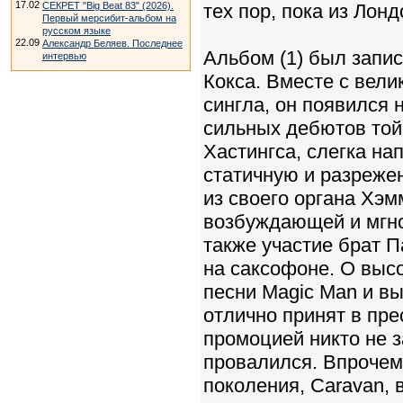
17.02
СЕКРЕТ "Big Beat 83" (2026).
тех пор, пока из Лон
Первый мерсибит-альбом на
русском языке
22.09
Александр Беляев. Последнее
Альбом (1) был запи
интервью
Кокса. Вместе с вели
сингла, он появился 
сильных дебютов той
Хастингса, слегка н
статичную и разреже
из своего органа Хэ
возбуждающей и мгно
также участие брат 
на саксофоне. О выс
песни Magic Man и в
отлично принят в пре
промоцией никто не 
провалился. Впрочем,
поколения, Caravan, 