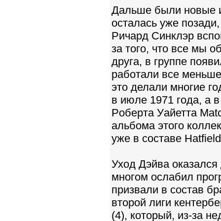
Дальше были новые и
осталась уже позади,
Pичаpд Синклэp вспо
за того, что все мы 
друга, в группе поя
работали все меньше
это делали многие г
в июле 1971 года, а 
Pобеpта Уайетта Matc
альбома этого колле
уже в составе Hatfield
Уход Дэйва оказался
многом ослабил прог
призвали в состав б
второй лиги кентербе
(4), который, из-за 