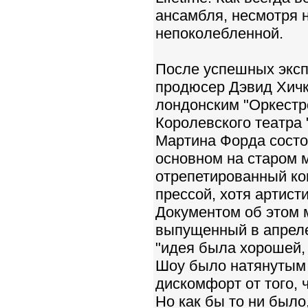
ансамбля, несмотря н
непоколебленной.
После успешных эксп
продюсер Дэвид Хичк
лондонским "Оpкестp
Коpолевского театра
Мартина Фоpда состоя
основном на старом 
отрепетированный ко
прессой, хотя артист
Документом об этом м
выпущенный в апреле
"идея была хорошей, 
Шоу было натянутым
дискомфорт от того, 
Но как бы то ни было,