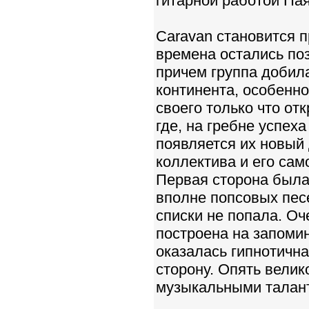
гитарной работой Пая
Caravan становится 
времена остались поз
причем группа добила
континента, особенно
своего только что от
где, на гребне успех
появляется их новый 
коллектива и его са
Пеpвая сторона была 
вполне попсовых песе
списки не попала. Оч
построена на запом
оказалась гипнотичн
сторону. Опять велик
музыкальными талант