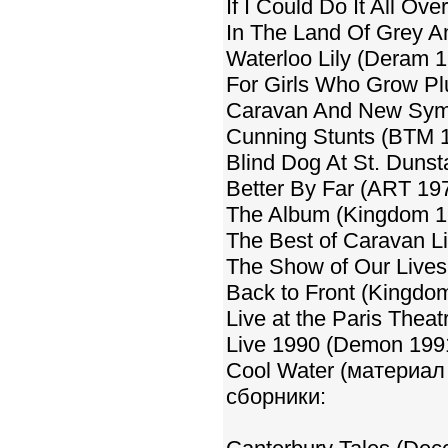
If I Could Do It All Ov
In The Land Of Grey A
Waterloo Lily (Deram 1
For Girls Who Grow Pl
Caravan And New Sym
Cunning Stunts (BTM 
Blind Dog At St. Duns
Better By Far (ART 19
The Album (Kingdom 1
The Best of Caravan L
The Show of Our Lives
Back to Front (Kingdo
Live at the Paris Theat
Live 1990 (Demon 199
Cool Water (материал
сборники: