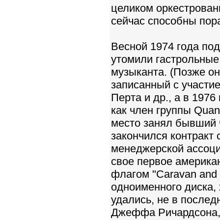
целиком оркестрованн
сейчас способны пор
Весной 1974 года по
утомили гастрольные
музыканта. (Позже о
записанный с участи
Перта и др., а в 197
как член группы Qua
место занял бывший ч
закончился контракт 
менеджерской ассоци
свое первое америка
флагом "Caravan and
одноименного диска, 
удались, не в после
Джеффа Ричардсона,