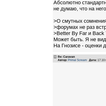
Абсолютно стандартны
не думаю, что на нег
>О смутных сомнениях
>форумах не раз вст
>Better By Far и Back 
Может быть. Я не вид
На Гнозисе - оценки 
Re: Caravan
Автор:
Primal Scream
Дата:
17.10