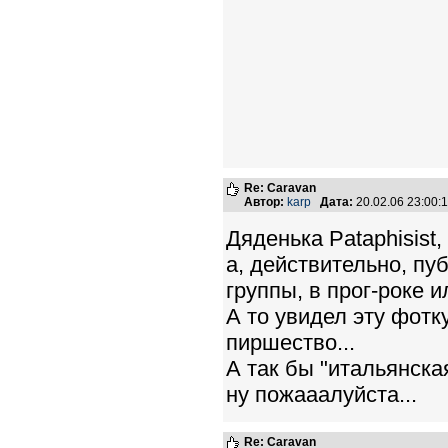
Re: Caravan
Автор:
karp
Дата:
20.02.06 23:00
Дяденька Pataphisist,
а, действительно, пу
группы, в прог-роке и
А то увидел эту фотку 
пиршество...
А так бы "итальянска
ну пожааалуйста...
Re: Caravan