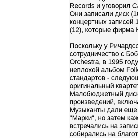
Records и уговорил C
Они записали диск (1
концертных записей 1
(12), которые фирма 
Поскольку у Ричардс
сотрудничество с Бо
Orchestra, в 1995 го
неплохой альбом Foll
стандартов - следующ
оригинальный квартет
Малобюджетный диск,
произведений, включа
Музыканты дали еще 
"Марки", но затем к
встречались на запи
собирались на благо