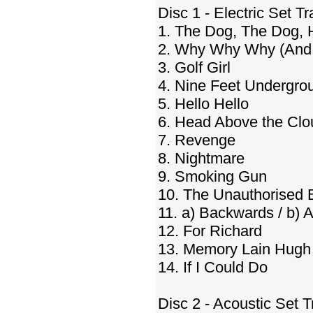
Disc 1 - Electric Set Tra
1. The Dog, The Dog, H
2. Why Why Why (And 
3. Golf Girl
4. Nine Feet Undergro
5. Hello Hello
6. Head Above the Clo
7. Revenge
8. Nightmare
9. Smoking Gun
10. The Unauthorised 
11. a) Backwards / b) 
12. For Richard
13. Memory Lain Hugh
14. If I Could Do
Disc 2 - Acoustic Set Tr