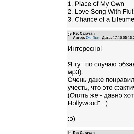
1. Place of My Own
2. Love Song With Flut
3. Chance of a Lifetim
Re: Caravan
Автор:
Old Den
Дата:
17.10.05 15
Интересно!
Я тут по случаю обзав
мр3).
Очень даже понравил
учесть, что это факт
(Опять же - давно хо
Hollywood"...)
:о)
Re: Caravan