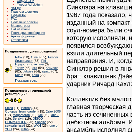
Форум Club
Форум Ad Libitum
Синклэра на клавишны
Чат (0)
Правила форумов
1967 года показало, 
Подкасты
FAQ
изданный на компакт-
Полезные советы
Модераторы
соул-номера были оч
Hall of shame
Последние сообщения
которую исполняли, н
Архив форумов
Статистика
появился возбуждающ
Поздравляем с днем рождения!
взяли длительный пе
Ritok
(30),
Olya8
(35),
Fender
направления. И, когд
Stratocaster
(37),
Phil -
Гордость галактики
(37),
Синклэр решил в янв
Tonny
(45),
drc
(54),
Kravcov
(62),
oldwise
(64),
alpato
(67),
брат, клавишник Дэйв
Kosta
(68),
zaka
(72)
Показать всех
ударник Ричаpд Кахлэ
Поздравляем с годовщиной
регистрации!
Коллектив без малог
главная творческая д
Snied
(11),
Borkop
(14),
Octopus_from_garden
(15),
2alex2008
часть из сочиненных 
(17),
Magnateron
(19),
Me
(19),
abt52
(19),
Seralvin
(19),
DISCO
дебютном альбоме. И
COMMANDER
(20),
Sandjar
(22),
sexuality itself
(22),
WKH
(23),
one of
ансамбль исполнял с
YOU
(24),
Yutan
(24)