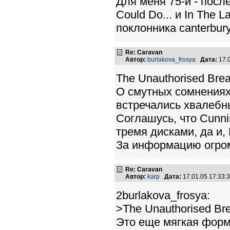
Для меня 75-й - после
Could Do... и In The L
поклонника canterbury
Re: Caravan
Автор:
burlakova_frosya
Дата:
17.
The Unauthorised Brea
О смутных сомнениях 
встречались хвалебные
Соглашусь, что Cunni
тремя дисками, да и
За информацию огром
Re: Caravan
Автор:
karp
Дата:
17.01.05 17:33
2burlakova_frosya:
>The Unauthorised Bre
Это еще мягкая форм