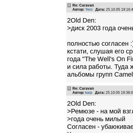
Re: Caravan
Автор:
Yero
Дата:
25.10.05 19:16
2Old Den:
>диск 2003 года очен
полностью согласен :
кстати, слушая его с
года "The Well's On F
и сила работы. Туда 
альбомы групп Camel
Re: Caravan
Автор:
karp
Дата:
25.10.05 19:38
2Old Den:
>Ремюзе - на мой взгл
>года очень милый
Согласен - убаюкивает