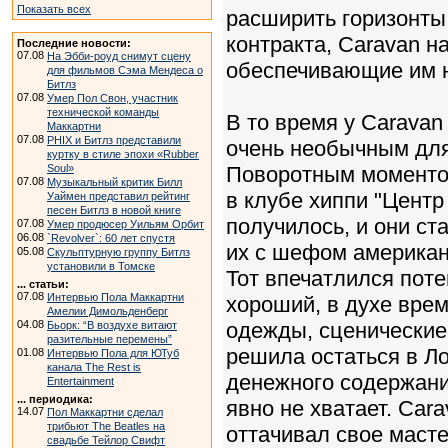
Показать всех
расширить горизонты
контракта, Caravan н
Последние новости:
07.08
На Эбби-роуд снимут сцену
обеспечивающие им н
для фильмов Сэма Мендеса о
Битлз
07.08
Умер Пол Свон, участник
технической команды
В то время у Caravan
Маккартни
07.08
PHIX и Битлз представили
очень необычным для
куртку в стиле эпохи «Rubber
Soul»
Поворотным моментом
07.08
Музыкальный критик Билл
в клубе хиппи "Центр
Уаймен представил рейтинг
песен Битлз в новой книге
получилось, и они ст
07.08
Умер продюсер Уильям Орбит
06.08
`Revolver`: 60 лет спустя
их с шефом америка
05.08
Скульптурную группу Битлз
установили в Томске
Тот впечатлился поте
... статьи:
07.08
Интервью Пола Маккартни
хороший, в духе врем
Амелии Димольденберг
04.08
одежды, сценические
Бьорк: “В воздухе витают
разительные перемены”
решила остаться в Ло
01.08
Интервью Пола для ЮТуб
канала The Rest is
денежного содержани
Entertainment
... периодика:
явно не хватает. Car
14.07
Пол Маккартни сделал
трибьют The Beatles на
оттачивал свое масте
свадьбе Тейлор Свифт