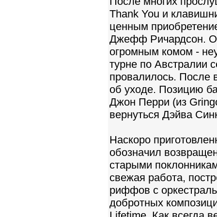
После многих прослу
Thank You и клавишн
ценным приобретение
Джефф Ричардсон. Од
огромным комом - не
турне по Австралии со
провалилось. После 
об уходе. Позицию б
Джон Пеppи (из Gring
вернуться Дэйва Син
Наскоpо приготовлен
обозначил возвращен
старыми поклонникам
свежая работа, пост
риффов с оpкестpал
добротных композиций
Lifetime. Как всегда 