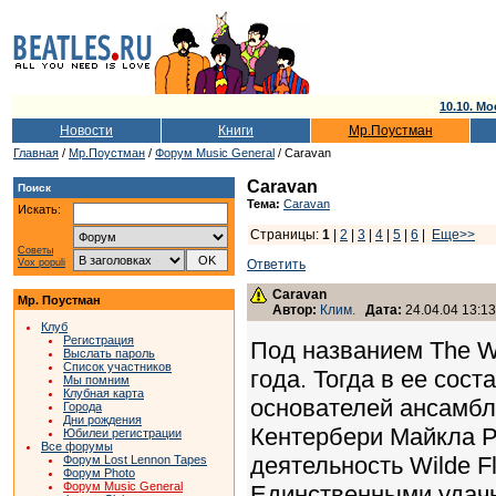
10.10. Мо
Новости
Книги
Мр.Поустман
Главная
/
Мр.Поустман
/
Форум Music General
/ Caravan
Caravan
Поиск
Тема:
Caravan
Искать:
Страницы:
1
|
2
|
3
|
4
|
5
|
6
|
Еще>>
Советы
Vox populi
Ответить
Caravan
Мр. Поустман
Автор:
Клим.
Дата:
24.04.04 13:13
Клуб
Регистрация
Под названием The Wi
Выслать пароль
Список участников
года. Тогда в ее сос
Мы помним
Клубная карта
основателей ансамбля
Города
Дни рождения
Кентербери Майкла Р
Юбилеи регистрации
Все форумы
деятельность Wilde F
Форум Lost Lennon Tapes
Форум Photo
Форум Music General
Единственными удач