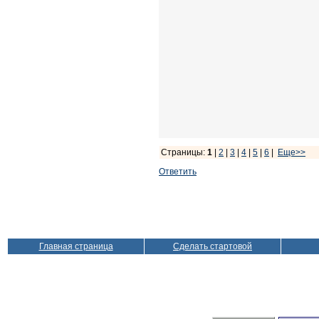
Страницы:
1
|
2
|
3
|
4
|
5
|
6
|
Еще>>
Ответить
Главная страница
Сделать стартовой