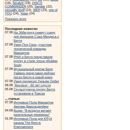
(19),
Seralvin
(19),
DISCO
COMMANDER
(20),
Sandjar
(22),
sexuality itself
(22),
WKH
(23),
one of
YOU
(24),
Yutan
(24)
Показать всех
Последние новости:
07.08
На Эбби-роуд снимут сцену
для фильмов Сэма Мендеса о
Битлз
07.08
Умер Пол Свон, участник
технической команды
Маккартни
07.08
PHIX и Битлз представили
куртку в стиле эпохи «Rubber
Soul»
07.08
Музыкальный критик Билл
Уаймен представил рейтинг
песен Битлз в новой книге
07.08
Умер продюсер Уильям Орбит
06.08
`Revolver`: 60 лет спустя
05.08
Скульптурную группу Битлз
установили в Томске
... статьи:
07.08
Интервью Пола Маккартни
Амелии Димольденберг
04.08
Бьорк: “В воздухе витают
разительные перемены”
01.08
Интервью Пола для ЮТуб
канала The Rest is
Entertainment