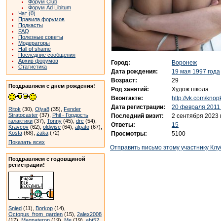
Форум Club
Форум Ad Libitum
Чат (0)
Правила форумов
Подкасты
FAQ
Полезные советы
Модераторы
Hall of shame
Последние сообщения
Архив форумов
Город:
Воронеж
Статистика
Дата рождения:
19 мая 1997 года
Возраст:
29
Поздравляем с днем рождения!
Род занятий:
Худож.школа
Вконтакте:
http://vk.com/kno
Дата регистрации:
20 февраля 2011
Ritok
(30),
Olya8
(35),
Fender
Stratocaster
(37),
Phil - Гордость
Последний визит:
2 сентября 2023 
галактики
(37),
Tonny
(45),
drc
(54),
Ответы:
15
Kravcov
(62),
oldwise
(64),
alpato
(67),
Kosta
(68),
zaka
(72)
Просмотры:
5100
Показать всех
Отправить письмо этому участнику Клу
Поздравляем с годовщиной
регистрации!
Snied
(11),
Borkop
(14),
Octopus_from_garden
(15),
2alex2008
(17),
Magnateron
(19),
Me
(19),
abt52