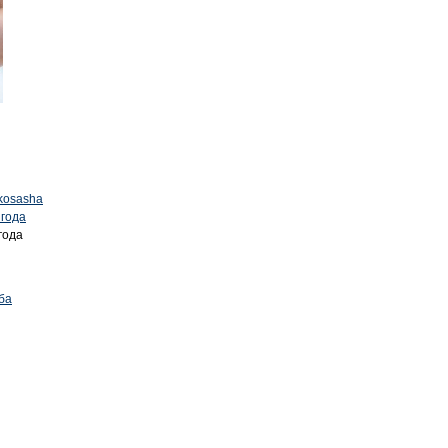
pkosasha
 года
года
ба