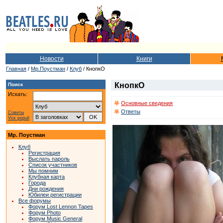
Новости
Книги
Главная
/
Мр.Поустман
/
Клуб
/ КнопкО
КнопкО
Поиск
Искать:
Основные сведения
Ответы
Советы
Vox populi
Мр. Поустман
Клуб
Регистрация
Выслать пароль
Список участников
Мы помним
Клубная карта
Города
Дни рождения
Юбилеи регистрации
Все форумы
Форум Lost Lennon Tapes
Форум Photo
Форум Music General