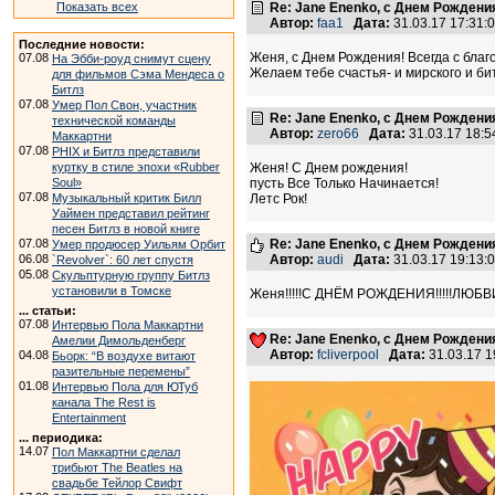
Показать всех
Re: Jane Enenko, с Днем Рождени
Автор:
faa1
Дата:
31.03.17 17:31
Последние новости:
Женя, с Днем Рождения! Всегда с благ
07.08
На Эбби-роуд снимут сцену
Желаем тебе счастья- и мирского и бит
для фильмов Сэма Мендеса о
Битлз
07.08
Умер Пол Свон, участник
Re: Jane Enenko, с Днем Рождени
технической команды
Автор:
zero66
Дата:
31.03.17 18:
Маккартни
07.08
PHIX и Битлз представили
куртку в стиле эпохи «Rubber
Женя! С Днем рождения!
Soul»
пусть Все Только Начинается!
07.08
Музыкальный критик Билл
Летс Рок!
Уаймен представил рейтинг
песен Битлз в новой книге
07.08
Re: Jane Enenko, с Днем Рождени
Умер продюсер Уильям Орбит
06.08
Автор:
audi
Дата:
31.03.17 19:13
`Revolver`: 60 лет спустя
05.08
Скульптурную группу Битлз
установили в Томске
Женя!!!!!С ДНЁМ РОЖДЕНИЯ!!!!!ЛЮБВИ 
... статьи:
07.08
Интервью Пола Маккартни
Re: Jane Enenko, с Днем Рождени
Амелии Димольденберг
Автор:
fcliverpool
Дата:
31.03.17 
04.08
Бьорк: “В воздухе витают
разительные перемены”
01.08
Интервью Пола для ЮТуб
канала The Rest is
Entertainment
... периодика:
14.07
Пол Маккартни сделал
трибьют The Beatles на
свадьбе Тейлор Свифт