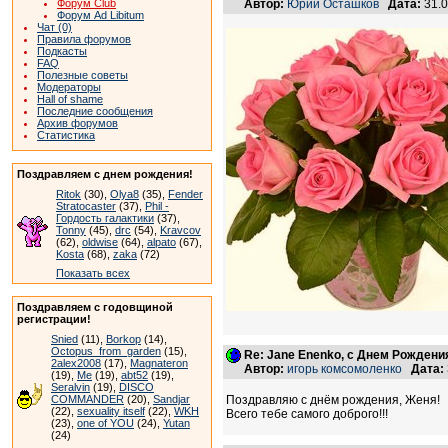
Форум Club
Автор:
Юрий Осташков
Дата:
31.0
Форум Ad Libitum
Чат (0)
Правила форумов
Подкасты
FAQ
Полезные советы
Модераторы
Hall of shame
Последние сообщения
Архив форумов
Статистика
Поздравляем с днем рождения!
Ritok
(30),
Olya8
(35),
Fender
Stratocaster
(37),
Phil -
Гордость галактики
(37),
Tonny
(45),
drc
(54),
Kravcov
(62),
oldwise
(64),
alpato
(67),
Kosta
(68),
zaka
(72)
Показать всех
Поздравляем с годовщиной
регистрации!
Snied
(11),
Borkop
(14),
Octopus_from_garden
(15),
Re: Jane Enenko, с Днем Рождени
2alex2008
(17),
Magnateron
Автор:
игорь комсомоленко
Дата:
(19),
Me
(19),
abt52
(19),
Seralvin
(19),
DISCO
COMMANDER
(20),
Sandjar
Поздравляю с днём рождения, Женя!
(22),
sexuality itself
(22),
WKH
Всего тебе самого доброго!!!
(23),
one of YOU
(24),
Yutan
(24)