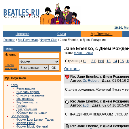
10.10. Мо
Новости
Книги
Мр.Поустман
Главная
/
Мр.Поустман
/
Форум Club
/ Jane Enenko, с Днем Рождения!
Jane Enenko, с Днем Рожде
Поиск
Тема:
Женя Ененко
Искать:
Страницы (
1
…
21
): [
<<
]
13
|
14
|
15
|
1
Советы
Vox populi
Ответить
Re: Jane Enenko, с Днем Рождени
Мр. Поустман
Автор:
Dr. Robert!
Дата:
01.04.16 
Клуб
Регистрация
С днём рожденья, Женечка! Пусть у те
Выслать пароль
Список участников
Мы помним
Re: Jane Enenko, с Днем Рождени
Клубная карта
Автор:
audi
Дата:
02.04.16 20:54
Города
Дни рождения
Юбилеи регистрации
С ПРАЗДНИКОМ!!!!ЗДОРОВЬЯ,ЛЮБВИ,Д
Все форумы
Форум Lost Lennon Tapes
Форум Photo
Re: Jane Enenko, с Днем Рождени
Форум Music General