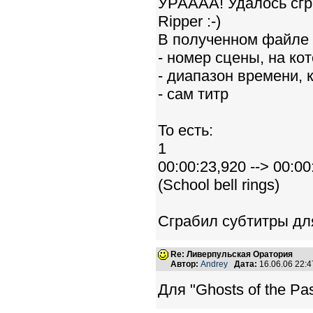
УРАААА! Удалось сгр
Ripper :-)
В полученном файле 
- номер сцены, на ко
- диапазон времени, 
- сам титр
То есть:
1
00:00:23,920 --> 00:00
(School bell rings)
Сграбил субтитры дл
Re: Ливерпульская Оратория
Автор:
Andrey
Дата:
16.06.06 22:
Для "Ghosts of the Pas