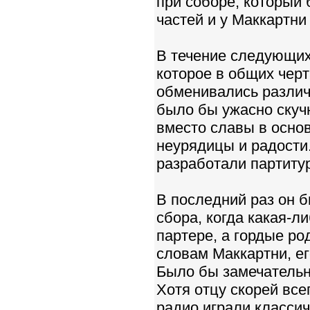
при соборе, который 
частей и у Маккартни
В течение следующих
которое в общих чер
обменивались различ
было бы ужасно скучн
вместо славы в осно
неурядицы и радости
разработали партитур
В последний раз он 
сбора, когда какая-л
партере, а гордые ро
словам Маккартни, ег
Было бы замечательн
Хотя отцу скорей все
радио играли классич