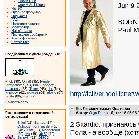
Форум Club
Jun 9 
Форум Ad Libitum
Чат (0)
Правила форумов
Подкасты
FAQ
BORN i
Полезные советы
Модераторы
Paul Mc
Hall of shame
Последние сообщения
Архив форумов
Статистика
Поздравляем с днем рождения!
Ritok
(30),
Olya8
(35),
Fender
Stratocaster
(37),
Phil - Гордость
галактики
(37),
Tonny
(45),
drc
(54),
http://icliverpool.ic
Kravcov
(62),
oldwise
(64),
alpato
(67),
Kosta
(68),
zaka
(72)
Показать всех
Re: Ливерпульская Оратория
Поздравляем с годовщиной
Автор:
Olga Palna
Дата:
16.06.06
регистрации!
2 Sitardio: признаюс
Snied
(11),
Borkop
(14),
Octopus_from_garden
(15),
2alex2008
(17),
Magnateron
Пола - а вообще (хотя
(19),
Me
(19),
abt52
(19),
Seralvin
(19),
DISCO