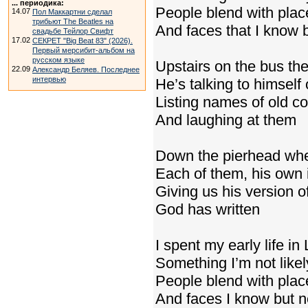
... периодика:
People blend with plac
14.07
Пол Маккартни сделал
трибьют The Beatles на
And faces that I know 
свадьбе Тейлор Свифт
17.02
СЕКРЕТ "Big Beat 83" (2026).
Первый мерсибит-альбом на
русском языке
Upstairs on the bus the
22.09
Александр Беляев. Последнее
интервью
He’s talking to himself
Listing names of old 
And laughing at them
Down the pierhead whe
Each of them, his own
Giving us his version o
God has written
I spent my early life in
Something I’m not likely
People blend with plac
And faces I know but 