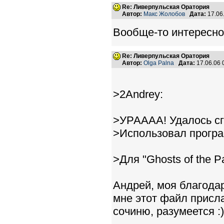
Re: Ливерпульская Оратория
Автор:
Макс Жолобов
Дата:
17.06
Вообще-то интересно..
Re: Ливерпульская Оратория
Автор:
Olga Palna
Дата:
17.06.06
>2Andrey:
>УРАААА! Удалось сг
>Использовал программ
>Для "Ghosts of the Pa
Андрей, моя благодар
мне этот файл присл
сочиню, разумеется :)