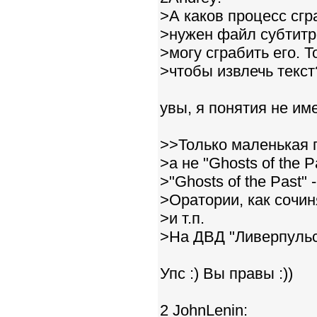
>А каков процесс сг
>нужен файл субтитр
>могу сграбить его. Т
>чтобы извлечь текст
увы, я понятия не им
>>Только маленькая 
>а не "Ghosts of the P
>"Ghosts of the Past"
>Оратории, как сочи
>и т.п.
>На ДВД "Ливерпульс
Упс :) Вы правы :))
2 JohnLenin: