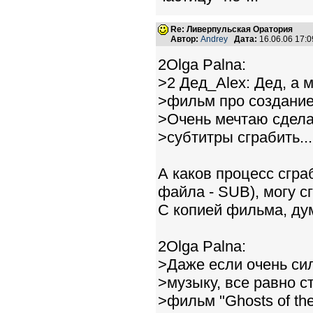
Re: Ливерпульская Оратория
Автор:
Andrey
Дата:
16.06.06 17:
2Olga Palna:
>2 Дед_Alex: Дед, а 
>фильм про создание
>Очень мечтаю сдела
>субтитры сграбить...
А каков процесс сгр
файла - SUB), могу сг
С копией фильма, дум
2Olga Palna:
>Даже если очень си
>музыку, все равно 
>фильм "Ghosts of th