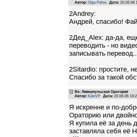
Автор:
Olga Palna
Дата:
20.06.06
2Andrey:
Андрей, спасибо! Фай
2Дед_Alex: да-да, ещ
переводить - но виде
записывать перевод...
2Sitardio: простите,
Спасибо за такой обс
Re: Ливерпульская Оратория
Автор:
KateVP
Дата:
20.06.06 19
Я искренне и по-добр
Ораторию или двойной
Я купила её за день 
заставляла себя её Н