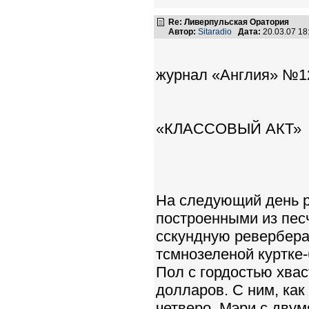
Re: Ливерпульская Оратория
Автор:
Sitaradio
Дата:
20.03.07 1
журнал «Англия» 
«КЛАССОВЫЙ АКТ»
На следующий день р
построенными из песч
сскундную ревербера
тсмнозеленой куртке-
Пол с гордостью хвас
долларов. С ним, как
четверо. Мэри с двум