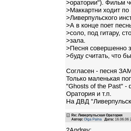
>оратории"). Фильм ч
>Маккартни ходит по
>Ливерпульского инс
>А в конце поет песн
>соло, под гитару, ст
>зала.
>Песня совершенно з
>буду считать, что бы
Согласен - песня З
Только маленькая попр
"Ghosts of the Past"
Оратория и т.п.
На ДВД "Ливерпульск
Re: Ливерпульская Оратория
Автор:
Olga Palna
Дата:
16.06.06
2Andrey: