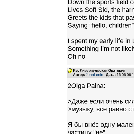
Down the sports field of
Lives Soft Sid, the harm
Greets the kids that pa
Saying “hello, children”
I spent my early life in
Something I’m not likel
Oh no
Re: Ливерпульская Оратория
Автор:
JohnLenin
Дата:
16.06.06 
2Olga Palna:
>Даже если очень си
>музыку, все равно ст
Я бы внёс одну мален
частицу "не"...