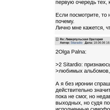
первую очередь тех, к
Если посмотрите, то
почему.
Лично мне кажется, ч
Re: Ливерпульская Оратория
Автор:
Sitaradio
Дата:
18.06.06 1
2Olga Palna:
>2 Sitardio: признаю
>любимых альбомов, 
А я без иронии спрашив
действительно значи
пока не смог, но не
выходных, но судя п
исполненные симофон