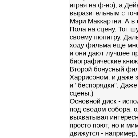
играя на ф-но), а Де
выразительным с точк
Мэри Маккартни. А в
Пола на сцену. Тот ш
своему пюпитру. Даль
ходу фильма еще мно
и они дают лучшее пр
биографические книж
Второй бонусный филь
Харрисоном, и даже 
и "беспорядки". Даже
сцены.)
Основной диск - исп
под сводом собора, о
выхватывая интересн
просто поют, но и ми
движутся - например,