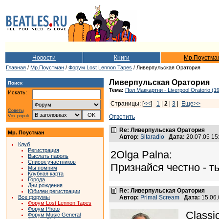
Новости
Книги
Мр.Поустма
Главная
/
Мр.Поустман
/
Форум Lost Lennon Tapes
/ Ливерпульская Оратория
Ливерпульская Оратория
Поиск
Тема:
Пол Маккартни - Liverpool Oratorio (1
Искать:
Страницы: [
<<
]
1
|
2
|
3
|
Еще>>
Советы
Vox populi
Ответить
Re: Ливерпульская Оратория
Мр. Поустман
Автор:
Sitaradio
Дата:
20.07.05 1
Клуб
Регистрация
2Olga Palna:
Выслать пароль
Список участников
Признайся честно - 
Мы помним
Клубная карта
Города
Дни рождения
Re: Ливерпульская Оратория
Юбилеи регистрации
Все форумы
Автор:
Primal Scream
Дата:
15.06
Форум Lost Lennon Tapes
Форум Photo
Classi
Форум Music General