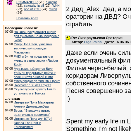
COMMANDER
(20),
Sandjar
(22),
sexuality itself
(22),
WKH
2 Дед_Alex: Дед, а м
(23),
one of YOU
(24),
Yutan
(24)
оратории на ДВД? Оч
Показать всех
сграбить...
Последние новости:
07.08
На Эбби-роуд снимут сцену
для фильмов Сэма Мендеса о
Re: Ливерпульская Оратория
Битлз
Автор:
Olga Palna
Дата:
16.06.06
07.08
Умер Пол Свон, участник
технической команды
Даже если очень силь
Маккартни
07.08
PHIX и Битлз представили
документальный фильм
куртку в стиле эпохи «Rubber
Soul»
Фильм черно-белый, 
07.08
Музыкальный критик Билл
Уаймен представил рейтинг
коридорам Ливерпульс
песен Битлз в новой книге
07.08
Умер продюсер Уильям Орбит
собственного сочинени
06.08
`Revolver`: 60 лет спустя
05.08
Песня совершенно зам
Скульптурную группу Битлз
установили в Томске
:)
... статьи:
07.08
Интервью Пола Маккартни
Амелии Димольденберг
04.08
Бьорк: “В воздухе витают
разительные перемены”
01.08
Интервью Пола для ЮТуб
Spent my early life in L
канала The Rest is
Entertainment
Something I’m not likel