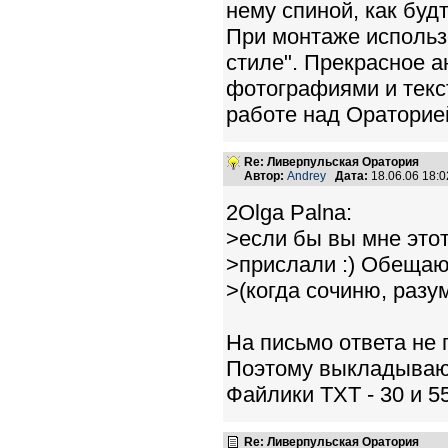
нему спиной, как буд
При монтаже использ
стиле". Прекрасное а
фотографиями и текст
работе над Ораторие
Re: Ливерпульская Оратория
Автор:
Andrey
Дата:
18.06.06 18:
2Olga Palna:
>если бы вы мне это
>прислали :) Обещаю
>(когда сочиню, разум
На письмо ответа не 
Поэтому выкладываю в
Файлики TXT - 30 и 5
Re: Ливерпульская Оратория