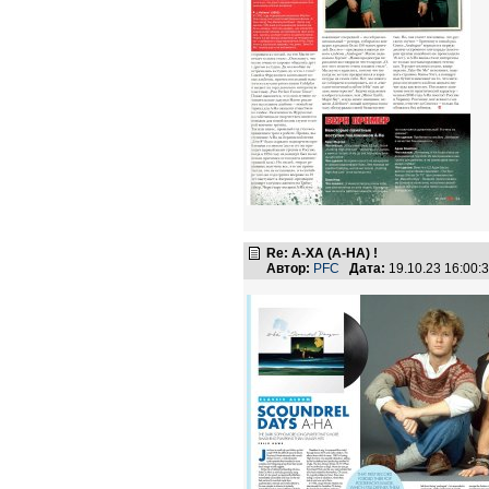
Re: А-ХА (A-HA) !
Автор:
PFC
Дата:
19.10.23 16:00