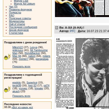
Форум Club
Форум Ad Libitum
Чат (0)
Правила форумов
Подкасты
FAQ
Полезные советы
Модераторы
Hall of shame
Последние сообщения
Re: А-ХА (A-HA) !
Архив форумов
Автор:
PFC
Дата:
16.07.23 21:37
Статистика
Поздравляем с днем рождения!
Mikich22
(27),
Lesya
(36),
gniknuss
(41),
Mr.Tambourine
Man
(50),
Rick&Backer
(50),
Max 66
(60),
nabon
(64),
nolans
(64),
monter7
(66),
ganapataja
(75)
Показать всех
Поздравляем с годовщиной
регистрации!
egoktis
(5),
Superkot
(15),
igrok99
(16),
Igor 63
(17),
od74
(18),
уоллес
(18),
Impaler
(20),
akash
(23)
Показать всех
Последние новости:
08.08
«Вот из каких нот