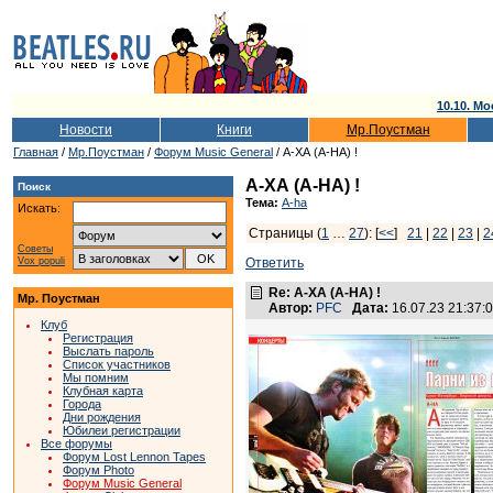
10.10. Мо
Новости
Книги
Мр.Поустман
Главная
/
Мр.Поустман
/
Форум Music General
/ А-ХА (A-HA) !
А-ХА (A-HA) !
Поиск
Тема:
A-ha
Искать:
Страницы (
1
…
27
): [
<<
]
21
|
22
|
23
|
2
Советы
Vox populi
Ответить
Re: А-ХА (A-HA) !
Мр. Поустман
Автор:
PFC
Дата:
16.07.23 21:37
Клуб
Регистрация
Выслать пароль
Список участников
Мы помним
Клубная карта
Города
Дни рождения
Юбилеи регистрации
Все форумы
Форум Lost Lennon Tapes
Форум Photo
Форум Music General