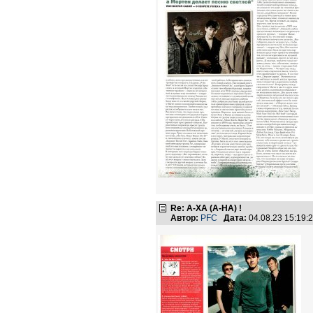
Re: А-ХА (A-HA) !
Автор:
PFC
Дата:
04.08.23 15:19