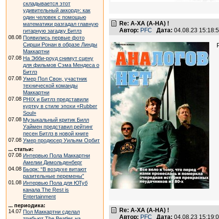
складывается этот
удивительный аккорд»: как
один человек с помощью
Re: А-ХА (A-HA) !
математики разгадал главную
Автор:
PFC
Дата:
04.08.23 15:18
гитарную загадку Битлз
08.08
Появились первые фото
Сирши Ронан в образе Линды
Маккартни
07.08
На Эбби-роуд снимут сцену
для фильмов Сэма Мендеса о
Битлз
07.08
Умер Пол Свон, участник
технической команды
Маккартни
07.08
PHIX и Битлз представили
куртку в стиле эпохи «Rubber
Soul»
07.08
Музыкальный критик Билл
Уаймен представил рейтинг
песен Битлз в новой книге
07.08
Умер продюсер Уильям Орбит
... статьи:
07.08
Интервью Пола Маккартни
Амелии Димольденберг
04.08
Бьорк: “В воздухе витают
разительные перемены”
01.08
Интервью Пола для ЮТуб
канала The Rest is
Entertainment
... периодика:
Re: А-ХА (A-HA) !
14.07
Пол Маккартни сделал
Автор:
PFC
Дата:
04.08.23 15:19
трибьют The Beatles на