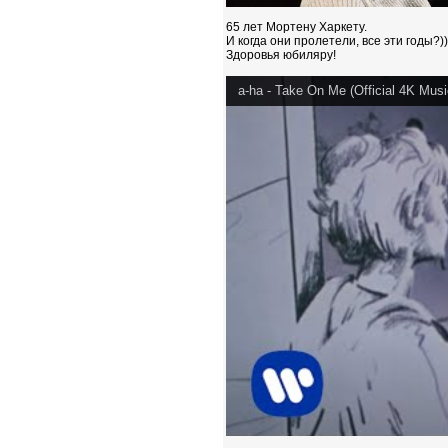
65 лет Мортену Харкету.
И когда они пролетели, все эти годы?))
Здоровья юбиляру!
a-ha - Take On Me (Official 4K Musi