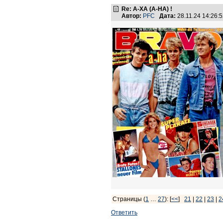
Re: А-ХА (A-HA) !
Автор:
PFC
Дата:
28.11.24 14:26
Страницы (
1
…
27
): [
<<
]
21
|
22
|
23
|
2
Ответить