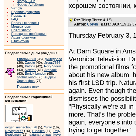
Форум Club
хорошем состоянии, 
Форум Ad Libitum
Чат (0)
Правила форумов
Подкасты
FAQ
Re: Thirty Three & 1/3
Полезные советы
Автор:
Corvin
Дата:
09.07.19 12:
Модераторы
Hall of shame
Thursday February 3, 
Последние сообщения
Архив форумов
Статистика
At Dam Square in Amste
Поздравляем с днем рождения!
Veronica Television. Du
Евгений Бик
(35),
Димедролл
(36),
Zapple
(40),
Игорь7354
the promotional films f
(40),
Katrina
(42),
Rory Storm
(43),
AlexYar
(61),
Arshack
about his new album, hi
(63),
Borick London
(65),
stjohnswood
(66),
Андрей
Хрисанфов
(77)
his first LSD trip. Nat
Показать всех
again. Even though the
dismisses the possibili
Поздравляем с годовщиной
регистрации!
"Physically we're all i
more. That's the probl
again, everyone's into t
evgen_menschov_76
(5),
Yurry
(16),
trying to get together."
Navigator77
(16),
Ludo4ka
(17),
Polly
Beatloman
(18),
satanafrompashkovo