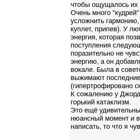
чтобы ощущалось их 
Очень много "кудрей"
усложнить гармонию,
куплет, припев). У л
энергия, которая п
поступления следующ
поразительно не чувс
энергию, а он добав
вокале. Была в сове
выжимают последние 
(гипертрофировано ск
К сожалению у Джорд
горький катаклизм.
Это ещё удивительны
нюансный момент и вр
написать, то что я чу