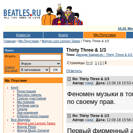
10.10. Мо
Новости
Книги
Мр.Поустман
Главная
/
Мр.Поустман
/
Форум Lost Lennon Tapes
/ Thirty Three & 1/3
Thirty Three & 1/3
Поиск
Тема:
Джордж Харрисон - Thirty Three & 1/3
Искать:
Страницы: [
<<
]
1
|
2
|
3
Советы
Vox populi
Ответить
Re: Thirty Three & 1/3
Мр. Поустман
Автор:
саид
Дата:
12.08.18 15:53
Клуб
Регистрация
Феномен музыки в том
Выслать пароль
Список участников
по своему прав.
Мы помним
Клубная карта
Города
Дни рождения
Re: Thirty Three & 1/3
Юбилеи регистрации
Все форумы
Автор:
саид
Дата:
12.08.18 15:56
Форум Lost Lennon Tapes
Форум Photo
Первый фирменный ал
Форум Music General