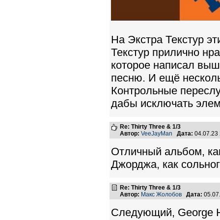
На Экстра Текстур э
Текстур прилично нрав
которое написал выш
песню. И ещё несколь
Контрольные переслу
дабы исключать элем
Re: Thirty Three & 1/3
Автор:
VeeJayMan
Дата:
04.07.23
Отличный альбом, как
Джорджа, как сольног
Re: Thirty Three & 1/3
Автор:
Макс Жолобов
Дата:
05.07
Следующий, George Ha