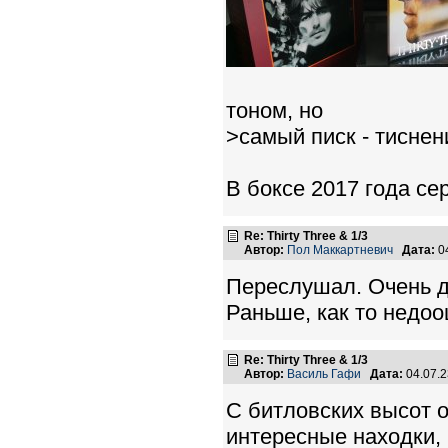
тоном, но
>самый писк - тиснен
В боксе 2017 года се
Re: Thirty Three & 1/3
Автор:
Пол Маккартневич
Дата:
0
Переслушал. Очень д
Раньше, как то недоо
Re: Thirty Three & 1/3
Автор:
Василь Гафи
Дата:
04.07.
С битловских высот о
интересные находки, 