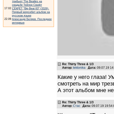
трибьют The Beatles на
свадьбе Тейлор Свифт
17.02
СЕКРЕТ "Big Beat 83" (2026).
Первый мерсибит-альбом на
русском языке
22.09
Александр Беляев. Последнее
интервью
Re: Thirty Three & 1/3
Автор:
tektonika
Дата:
09.07.19 1
Какие у него глаза! 
смотреть на мир тре
А этот альбом мне не
Re: Thirty Three & 1/3
Автор:
Стас
Дата:
09.07.19 19:5