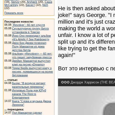
(19),
Sion22
(20),
Arshack
(20),
Саша
McCartney
(22),
Басист
(22),
Nich
He is then asked about 
(22)
Показать всех
joke!" says George. "I 
million and it's just cra
Последние новости:
06.08
`Revolver`: 60 лет спустя
making the world a wond
05.08
Скульптурную группу Битлз
установили в Томске
unfair. I know a lot of 
05.08
Йоко Оно переиздаст альбом
«It’s Alright (I See Rainbows)»
split up and it's differe
05.08
Джон Бон Джови позвонил
Полу Маккартни из дома
like trying to get the f
детства битла
05.08
again!"
Альбому «Revolver» — 60 лет:
что пишет зарубежная пресса
05.08
Джеймс Маккартни выпустил
клип на песню «Dreams»
Вот это интервью с п
03.08
Терри Крейн выпустил книгу о
песнях, появившихся на волне
битломании
... статьи:
✪✪✪ Джордж Харрисон (THE BEATL
04.08
Бьорк: “В воздухе витают
разительные перемены”
01.08
Интервью Пола для ЮТуб
канала The Rest is
Entertainment
14.07
Книга "Слова и музыка Джона
Леннона"
... периодика:
14.07
Пол Маккартни сделал