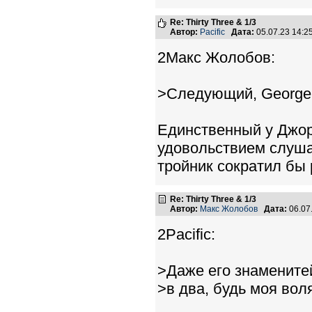
Re: Thirty Three & 1/3
Автор:
Pacific
Дата:
05.07.23 14:
2Макс Жолобов:
>Следующий, George H
Единственный у Джорд
удовольствием слуша
тройник сократил бы 
Re: Thirty Three & 1/3
Автор:
Макс Жолобов
Дата:
06.07
2Pacific:
>Даже его знамените
>в два, будь моя вол