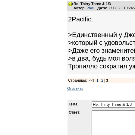
Re: Thirty Three & 1/3
Автор:
Pavil
Дата:
17.08.23 10:24
2Pacific:
>Единственный у Джо
>который с удовольс
>Даже его знамените
>в два, будь моя вол
Тропилло сократил уж
Страницы: [
<<
]
1
|
2
|
3
Ответить
Тема:
Ответ: