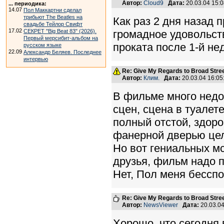
Автор:
Cloud9
Дата:
20.03.04 15:
... периодика:
14.07
Пол Маккартни сделал
трибьют The Beatles на
Как раз 2 дня назад
свадьбе Тейлор Свифт
17.02
СЕКРЕТ "Big Beat 83" (2026).
громадное удовольств
Первый мерсибит-альбом на
проката после 1-й не
русском языке
22.09
Александр Беляев. Последнее
интервью
Re: Give My Regards to Broad Stre
Автор:
Клим.
Дата:
20.03.04 16:0
В фильме много недор
сцен, сцена в туалете
полный отстой, здор
фанерной дверью целы
Но вот гениальных мс
друзья, фильм надо п
Нет, Пол меня бесспо
Re: Give My Regards to Broad Stre
Автор:
NewsViewer
Дата:
20.03.0
Хорошо, что сегодня в