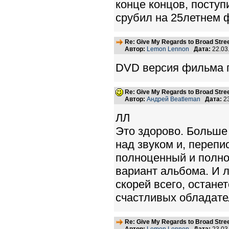
конце концов, поступ
срубил на 25летнем 
Re: Give My Regards to Broad Stre
Автор:
Lemon Lennon
Дата:
22.03
DVD версия фильма п
Re: Give My Regards to Broad Stre
Автор:
Андрей Beatleman
Дата:
23
ЛЛ
Это здорово. Больше 
над звуком и, перепи
полноценный и полно
вариант альбома. И 
скорей всего, остане
счастливых обладате
Re: Give My Regards to Broad Stre