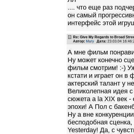
.... что еще раз подч
он самый прогрессив
интерфейс этой игруш
Re: Give My Regards to Broad Stre
Автор:
Mary
Дата:
23.03.04 16:46
А мне фильм понрави
Ну может конечно сце
фильм смотрим! :-) 
кстати и играет он в
актерский талант у н
Великолепная идея с 
сюжета a la XIX век -
эпохи! А Пол с бакен
Ну а вне конкуренции 
бесподобная сценка, 
Yesterday! Да, с чувс