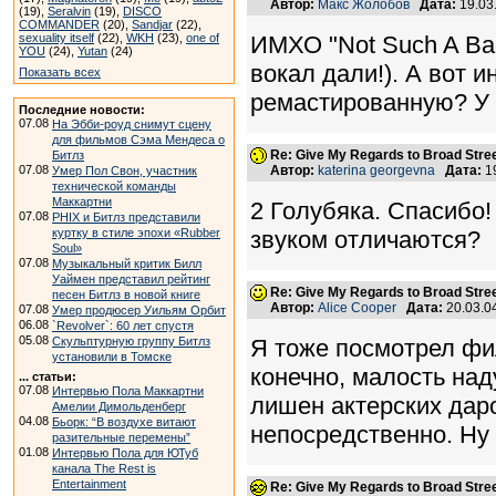
Автор:
Макс Жолобов
Дата:
19.03
(19),
Seralvin
(19),
DISCO
COMMANDER
(20),
Sandjar
(22),
sexuality itself
(22),
WKH
(23),
one of
ИМХО "Not Such A Bad
YOU
(24),
Yutan
(24)
вокал дали!). А вот 
Показать всех
ремастированную? У с
Последние новости:
07.08
На Эбби-роуд снимут сцену
для фильмов Сэма Мендеса о
Re: Give My Regards to Broad Stre
Битлз
07.08
Автор:
katerina georgevna
Дата:
1
Умер Пол Свон, участник
технической команды
Маккартни
2 Голубяка. Спасибо!
07.08
PHIX и Битлз представили
куртку в стиле эпохи «Rubber
звуком отличаются?
Soul»
07.08
Музыкальный критик Билл
Уаймен представил рейтинг
Re: Give My Regards to Broad Stre
песен Битлз в новой книге
Автор:
Alice Cooper
Дата:
20.03.0
07.08
Умер продюсер Уильям Орбит
06.08
`Revolver`: 60 лет спустя
05.08
Скульптурную группу Битлз
Я тоже посмотрел фи
установили в Томске
конечно, малость над
... статьи:
07.08
Интервью Пола Маккартни
лишен актерских даро
Амелии Димольденберг
04.08
Бьорк: “В воздухе витают
непосредственно. Ну 
разительные перемены”
01.08
Интервью Пола для ЮТуб
канала The Rest is
Entertainment
Re: Give My Regards to Broad Stre