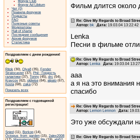
Форум Club
Фильм длится около дв
Форум Ad Libitum
Чат (0)
Правила форумов
Подкасты
FAQ
Re: Give My Regards to Broad Stre
Полезные советы
Автор:
bk
Дата:
19.03.04 13:22:4
Модераторы
Hall of shame
Lenka
Последние сообщения
Архив форумов
Статистика
Песни в фильме отли
Поздравляем с днем рождения!
Re: Give My Regards to Broad Stre
Автор:
Lenka
Дата:
19.03.04 13:2
Ritok
(30),
Olya8
(35),
Fender
Stratocaster
(37),
Phil - Гордость
ааа
галактики
(37),
Tonny
(45),
drc
(54),
Kravcov
(62),
oldwise
(64),
alpato
(67),
а я на это внимания 
Kosta
(68),
zaka
(72)
спасибо
Показать всех
Поздравляем с годовщиной
регистрации!
Re: Give My Regards to Broad Stre
Автор:
Lemon Lennon
Дата:
19.03
Это уже обсуждали н
Snied
(11),
Borkop
(14),
Octopus_from_garden
(15),
2alex2008
Re: Give My Regards to Broad Stre
(17),
Magnateron
(19),
Me
(19),
abt52