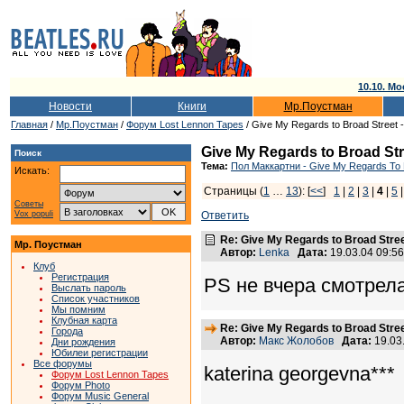
10.10. Мо
Новости
Книги
Мр.Поустман
Главная
/
Мр.Поустман
/
Форум Lost Lennon Tapes
/ Give My Regards to Broad Street
Give My Regards to Broad St
Поиск
Тема:
Пол Маккартни - Give My Regards To B
Искать:
Страницы (
1
…
13
): [
<<
]
1
|
2
|
3
|
4
|
5
Советы
Vox populi
Ответить
Re: Give My Regards to Broad Stre
Мр. Поустман
Автор:
Lenka
Дата:
19.03.04 09:5
Клуб
Регистрация
PS не вчера смотрел
Выслать пароль
Список участников
Мы помним
Клубная карта
Re: Give My Regards to Broad Stre
Города
Автор:
Макс Жолобов
Дата:
19.03
Дни рождения
Юбилеи регистрации
Все форумы
katerina georgevna***
Форум Lost Lennon Tapes
Форум Photo
Форум Music General