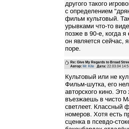
другого такого игров
с определением "дрян
фильм культовый. Так
урывками что-то виде
позже в 90-е, когда я
он является сейчас,
поре.
Re: Give My Regards to Broad Stre
Автор:
Mr. Kite
Дата:
22.03.04 14:
Культовый или не кул
Фильм-шутка, его нел
авторского кино. Это
въезжаешь в чисто М
светлеет. Классный 
номеров. Хотя есть п
сценка в псевдо-сток