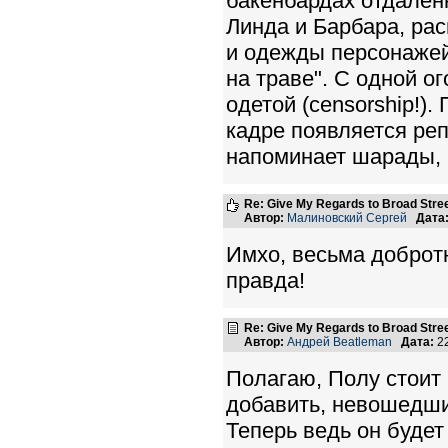
бакенбардах отдалён
Линда и Барбара, рас
и одежды персонажей
на траве". С одной о
одетой (censorship!).
кадре появляется реп
напоминает шарады, 
Re: Give My Regards to Broad Stre
Автор:
Малиновский Сергей
Дата
Имхо, весьма доброт
правда!
Re: Give My Regards to Broad Stre
Автор:
Андрей Beatleman
Дата:
22
Полагаю, Полу стоит 
добавить, невошедших
Теперь ведь он будет