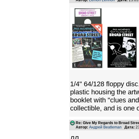
Автор:
Lemon Lennon
Дата:
23.03
1/4" 64/128 floppy disc.
plastic housing the art
booklet with "clues and
collectible, and is one 
Re: Give My Regards to Broad Stre
Автор:
Андрей Beatleman
Дата:
23
ЛЛ