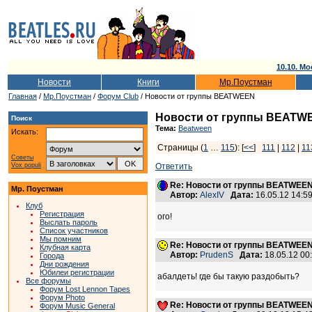
10.10. Мо
Новости
Книги
Мр.Поустман
Главная
/
Мр.Поустман
/
Форум Club
/ Новости от группы BEATWEEN
Новости от группы BEATW
Поиск
Тема:
Beatween
Искать:
Страницы (
1
…
115
): [
<<
]
111
|
112
|
11
Советы
Vox populi
Ответить
Re: Новости от группы BEATWEE
Мр. Поустман
Автор:
AlexIV
Дата:
16.05.12 14:
Клуб
Регистрация
ого!
Выслать пароль
Список участников
Мы помним
Re: Новости от группы BEATWEE
Клубная карта
Автор:
PrudenS
Дата:
18.05.12 0
Города
Дни рождения
Юбилеи регистрации
абалдеть! где бы такую раздобыть?
Все форумы
Форум Lost Lennon Tapes
Форум Photo
Re: Новости от группы BEATWEE
Форум Music General