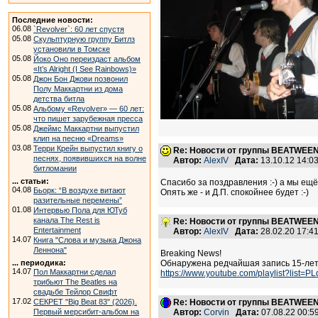
Последние новости:
06.08
`Revolver`: 60 лет спустя
05.08
Скульптурную группу Битлз
установили в Томске
05.08
Йоко Оно переиздаст альбом
«It’s Alright (I See Rainbows)»
05.08
Джон Бон Джови позвонил
Полу Маккартни из дома
детства битла
05.08
Альбому «Revolver» — 60 лет:
что пишет зарубежная пресса
05.08
Джеймс Маккартни выпустил
клип на песню «Dreams»
03.08
Терри Крейн выпустил книгу о
Re: Новости от группы BEATWEE
песнях, появившихся на волне
Автор:
AlexIV
Дата:
13.10.12 14:
битломании
... статьи:
Спасибо за поздравления :-) а мы ещё
04.08
Бьорк: “В воздухе витают
Опять же - и Д.П. спокойнее будет :-)
разительные перемены”
01.08
Интервью Пола для ЮТуб
канала The Rest is
Re: Новости от группы BEATWEE
Entertainment
Автор:
AlexIV
Дата:
28.02.20 17:
14.07
Книга "Слова и музыка Джона
Леннона"
Breaking News!
... периодика:
Обнаружена редчайшая запись 15-лет
14.07
Пол Маккартни сделал
https://www.youtube.com/playlist?lis
трибьют The Beatles на
свадьбе Тейлор Свифт
17.02
СЕКРЕТ "Big Beat 83" (2026).
Re: Новости от группы BEATWEE
Первый мерсибит-альбом на
Автор:
Corvin
Дата:
07.08.22 00: