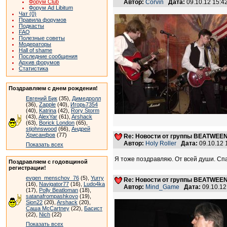
Форум Club
Автор:
Corvin
Дата:
09.10.12 15:
Форум Ad Libitum
Чат (0)
Правила форумов
Подкасты
FAQ
Полезные советы
Модераторы
Hall of shame
Последние сообщения
Архив форумов
Статистика
Поздравляем с днем рождения!
Евгений Бик
(35),
Димедролл
(36),
Zapple
(40),
Игорь7354
(40),
Katrina
(42),
Rory Storm
(43),
AlexYar
(61),
Arshack
(63),
Borick London
(65),
stjohnswood
(66),
Андрей
Хрисанфов
(77)
Re: Новости от группы BEATWEE
Автор:
Holy Roller
Дата:
09.10.12
Показать всех
Я тоже поздравляю. От всей души. Сп
Поздравляем с годовщиной
регистрации!
evgen_menschov_76
(5),
Yurry
Re: Новости от группы BEATWEE
(16),
Navigator77
(16),
Ludo4ka
Автор:
Mind_Game
Дата:
09.10.1
(17),
Polly Beatloman
(18),
satanafrompashkovo
(19),
Sion22
(20),
Arshack
(20),
Саша McCartney
(22),
Басист
(22),
Nich
(22)
Показать всех