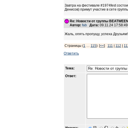
Завтра на фестивале #1974fest состо
Денисов) примут участие в сете груп
Re: Новости от группы BEATWEE
Автор:
fab
Дата:
09.11.24 17:58:
Жаль, опять пропущу, успеха Друзьям!
Страницы (
1
…
115
): [
<<
]
111
|
112
|
11
Ответить
Тема:
Ответ: