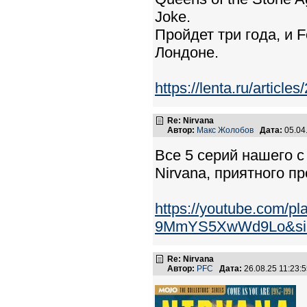
Joke.
Пройдет три года, и 
Лондоне.
https://lenta.ru/articl
Re: Nirvana
Автор:
Макс Жолобов
Дата:
05.04
Все 5 серий нашего 
Nirvana, приятного п
https://youtube.com/p
9MmYS5XwWd9Lo&si=
Re: Nirvana
Автор:
PFC
Дата:
26.08.25 11:23