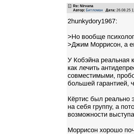
Re: Nirvana
Автор:
Битломан
Дата:
26.08.25 
2hunkydory1967:
>Но вообще психолог
>Джим Моррисон, а ещ
У Кобэйна реальная 
как лечить антидепр
совместимыми, пробо
большей гарантией, ч
Кёртис был реально э
на себя группу, а пото
возможности выступат
Моррисон хорошо поч