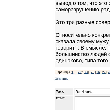
вывод о том, что это
саморазрушению рад
Это три разные сове
Относительно конкрет
сказала своему мужу 
говорит.". В смысле,
большинство людей с
одинаково, типа того.
Страницы (
1
…
29
): [
<<
]
25
|
26
|
27
|
2
Ответить
Тема:
Ответ: