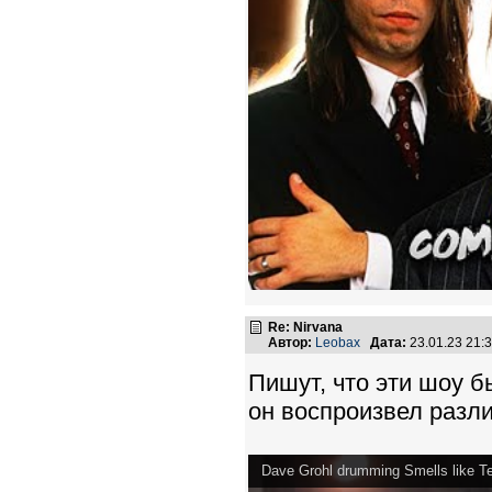
Re: Nirvana
Автор:
Leobax
Дата:
23.01.23 21
Пишут, что эти шоу б
он воспроизвел разл
Dave Grohl drumming Smells like Te