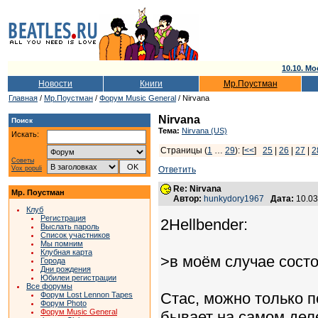
10.10. Мо
Новости
Книги
Мр.Поустман
Главная
/
Мр.Поустман
/
Форум Music General
/ Nirvana
Nirvana
Поиск
Тема:
Nirvana (US)
Искать:
Страницы (
1
…
29
): [
<<
]
25
|
26
|
27
|
2
Советы
Vox populi
Ответить
Re: Nirvana
Мр. Поустман
Автор:
hunkydory1967
Дата:
10.03
Клуб
Регистрация
2Hellbender:
Выслать пароль
Список участников
Мы помним
Клубная карта
>в моём случае сост
Города
Дни рождения
Юбилеи регистрации
Все форумы
Стас, можно только п
Форум Lost Lennon Tapes
Форум Photo
Форум Music General
бывает на самом деле