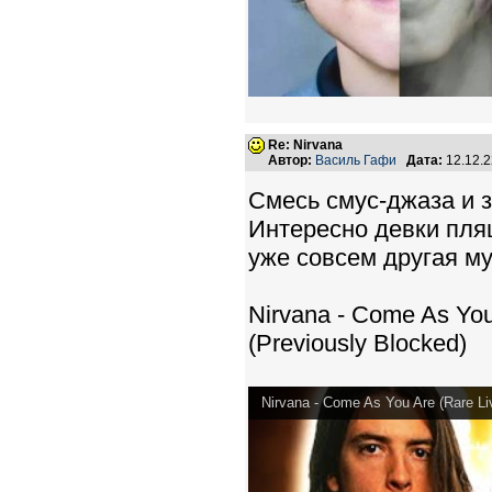
Re: Nirvana
Автор:
Василь Гафи
Дата:
12.12.
Смесь смус-джаза и з
Интересно девки пляш
уже совсем другая м
Nirvana - Come As You
(Previously Blocked)
Nirvana - Come As You Are (Rare Li