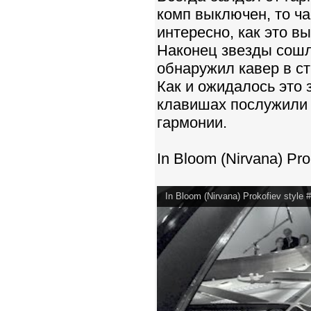
комп выключен, то ча
интересно, как это в
Наконец звезды сошли
обнаружил кавер в с
Как и ожидалось это 
клавишах послужили 
гармонии.
In Bloom (Nirvana) Pr
In Bloom (Nirvana) Prokofiev style