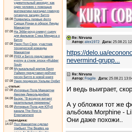
удивительный аккорд»: как
один человек с помощью
математики разгадал главную
гитарную загадку Битлз
08.08
Появились первые фото
Сирши Ронан в образе Линды
Маккартни
07.08
На Эбби-роуд снимут сцену
для фильмов Сэма Мендеса о
Re: Nirvana
Битлз
Автор:
alex1972
Дата:
25.08.21 1
07.08
Умер Пол Свон, участник
технической команды
https://delo.ua/econon
Маккартни
07.08
PHIX и Битлз представили
nevermind-grupp...
куртку в стиле эпохи «Rubber
Soul»
07.08
Музыкальный критик Билл
Уаймен представил рейтинг
Re: Nirvana
песен Битлз в новой книге
Автор:
Fragile
Дата:
25.08.21 13:
07.08
Умер продюсер Уильям Орбит
... статьи:
И ведь выиграет, скор
07.08
Интервью Пола Маккартни
Амелии Димольденберг
04.08
Бьорк: “В воздухе витают
разительные перемены”
А у обложки тот же ф
01.08
Интервью Пола для ЮТуб
альбома Morphine - L
канала The Rest is
Entertainment
Они даже похожи..
... периодика:
14.07
Пол Маккартни сделал
трибьют The Beatles на