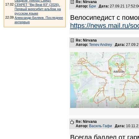
свадьбе Тейлор Свифт
Re: Nirvana
17.02
СЕКРЕТ "Big Beat 83" (2026).
Автор:
Бри
Дата:
27.09.21 17:52
Первый мерсибит-альбом на
русском языке
Велосипедист с помо
22.09
Александр Беляев. Последнее
интервью
https://news.mail.ru/s
Re: Nirvana
Автор:
Tenev Andrey
Дата:
27.09.
Re: Nirvana
Автор:
Василь Гафи
Дата:
10.11.
Всегда балдел от гар