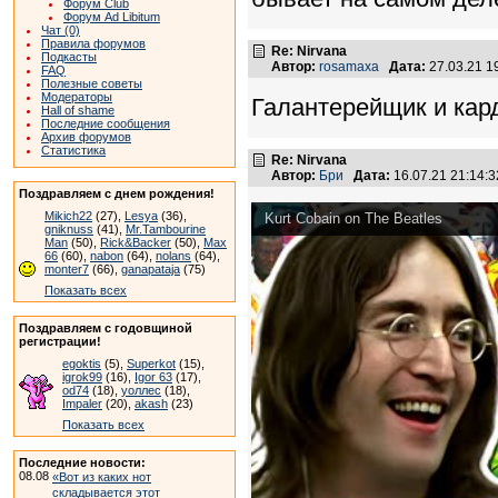
Форум Club
Форум Ad Libitum
Чат (0)
Правила форумов
Re: Nirvana
Подкасты
Автор:
rosamaxa
Дата:
27.03.21 
FAQ
Полезные советы
Модераторы
Галантерейщик и карди
Hall of shame
Последние сообщения
Архив форумов
Статистика
Re: Nirvana
Автор:
Бри
Дата:
16.07.21 21:14
Поздравляем с днем рождения!
Mikich22
(27),
Lesya
(36),
Kurt Cobain on The Beatles
gniknuss
(41),
Mr.Tambourine
Man
(50),
Rick&Backer
(50),
Max
66
(60),
nabon
(64),
nolans
(64),
monter7
(66),
ganapataja
(75)
Показать всех
Поздравляем с годовщиной
регистрации!
egoktis
(5),
Superkot
(15),
igrok99
(16),
Igor 63
(17),
od74
(18),
уоллес
(18),
Impaler
(20),
akash
(23)
Показать всех
Последние новости:
08.08
«Вот из каких нот
складывается этот