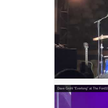
Dave Grohl “Everlong” at The Ford1