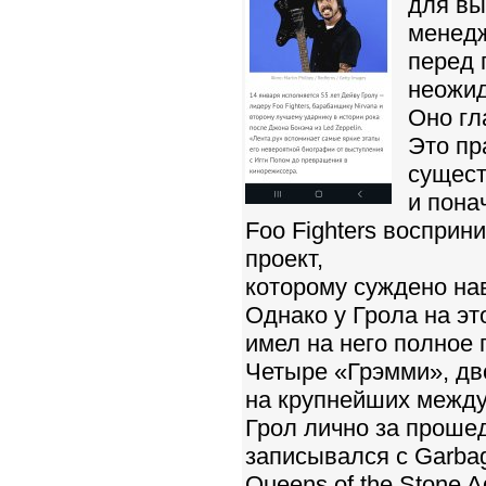
для вы
менед
перед 
неожи
Оно гл
Это пр
сущест
и пона
Foo Fighters восприн
проект,
которому суждено нав
Однако у Грола на эт
имел на него полное 
Четыре «Грэмми», дв
на крупнейших между
Грол лично за прошед
записывался с Garba
Queens of the Stone Ag