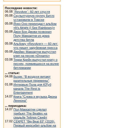
Последние новости:
06.08
`Revolver`: 60 лет спустя
05.08
Скульптурную группу Битлз
установили в Томске
05.08
Йоко Оно переиздаст альбом
«It’s Alright (I See Rainbows)»
05.08
Джон Бон Джови позвонил
Полу Маккартни из дома
детства битла
05.08
Альбому «Revolver» — 60 лет:
что пишет зарубежная пресса
05.08
Джеймс Маккартни выпустил
клип на песню «Dreams»
03.08
Терри Крейн выпустил книгу о
песнях, появившихся на волне
битломании
... статьи:
04.08
Бьорк: “В воздухе витают
разительные перемены”
01.08
Интервью Пола для ЮТуб
канала The Rest is
Entertainment
14.07
Книга "Слова и музыка Джона
Леннона"
... периодика:
14.07
Пол Маккартни сделал
трибьют The Beatles на
свадьбе Тейлор Свифт
17.02
СЕКРЕТ "Big Beat 83" (2026).
Первый мерсибит-альбом на