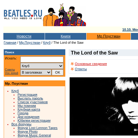
10.10. Мо
Новости
Книги
Мр.Поустман
Главная
/
Мр.Поустман
/
Клуб
/ The Lord of the Saw
The Lord of the Saw
Поиск
Искать:
Основные сведения
Ответы
Советы
Vox populi
Мр. Поустман
Клуб
Регистрация
Выслать пароль
Список участников
Мы помним
Клубная карта
Города
Дни рождения
Юбилеи регистрации
Все форумы
Форум Lost Lennon Tapes
Форум Photo
Форум Music General