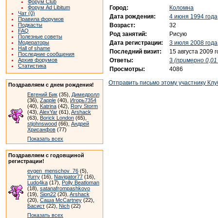
Форум Club
Город:
Коломна
Форум Ad Libitum
Чат (0)
Дата рождения:
4 июня 1994 года
Правила форумов
Возраст:
32
Подкасты
FAQ
Род занятий:
Рисую
Полезные советы
Дата регистрации:
3 июля 2008 года
Модераторы
Hall of shame
Последний визит:
15 августа 2009 
Последние сообщения
Ответы:
3
(примерно 0,01 
Архив форумов
Статистика
Просмотры:
4086
Отправить письмо этому участнику Клу
Поздравляем с днем рождения!
Евгений Бик
(35),
Димедролл
(36),
Zapple
(40),
Игорь7354
(40),
Katrina
(42),
Rory Storm
(43),
AlexYar
(61),
Arshack
(63),
Borick London
(65),
stjohnswood
(66),
Андрей
Хрисанфов
(77)
Показать всех
Поздравляем с годовщиной
регистрации!
evgen_menschov_76
(5),
Yurry
(16),
Navigator77
(16),
Ludo4ka
(17),
Polly Beatloman
(18),
satanafrompashkovo
(19),
Sion22
(20),
Arshack
(20),
Саша McCartney
(22),
Басист
(22),
Nich
(22)
Показать всех