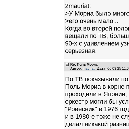
2mauriat:
>У Мориа было много
>его очень мало...
Когда во второй поло
вещали по ТВ, больше
90-х с удивлением уз
серьёзная.
Re: Поль Мориа
Автор:
mauriat
Дата:
06.03.25 11:
По ТВ показывали пол
Поль Мориа в корне 
проходили в Японии, 
оркестр могли бы усл
"Ровесник" в 1976 го
и в 1980-е тоже не с
делал никакой разни