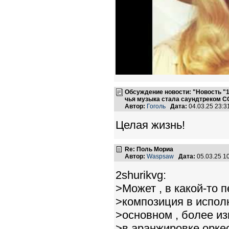
Обсуждение новости: "Новость "1
чья музыка стала саундтреком С
Автор:
Гоголь
Дата:
04.03.25 23:
Целая жизнь!
Re: Поль Мориа
Автор:
Waspsaw
Дата:
05.03.25 1
2shurikvg:
>Может , в какой-то 
>композиция в исполн
>основном , более и
>в аранжировке орке