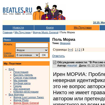
10.10. Мо
Новости
Книги
Мр.Поустман
Главная
/
Мр.Поустман
/
Форум Music General
/ Поль Мориа
Поль Мориа
Поиск
Тема:
Франция
Искать:
Страницы: [
<<
]
1
|
2
|
3
Советы
Vox populi
Ответить
Обсуждение новости: "В Россию
Мр. Поустман
Автор:
mauriat
Дата:
01.12.12 08
Клуб
Регистрация
Ирен МОРИА: Проблем
Выслать пароль
Список участников
неверная идентифика
Мы помним
Клубная карта
это не вопрос авторс
Города
Дни рождения
Никто не имеет права
Юбилеи регистрации
Все форумы
автором или претенд
Форум Lost Lennon Tapes
Форум Photo
Форум Music General
известного во всем м