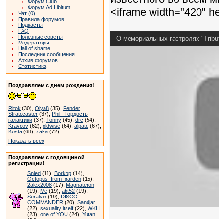
Форум Club
Форум Ad Libitum
<iframe width="420" he
Чат (0)
Правила форумов
Подкасты
FAQ
Полезные советы
О мемориальных гастролях "Tribute
Модераторы
Hall of shame
Последние сообщения
Архив форумов
Статистика
Поздравляем с днем рождения!
Ritok
(30),
Olya8
(35),
Fender
Stratocaster
(37),
Phil - Гордость
галактики
(37),
Tonny
(45),
drc
(54),
Kravcov
(62),
oldwise
(64),
alpato
(67),
Kosta
(68),
zaka
(72)
Показать всех
Поздравляем с годовщиной
регистрации!
Snied
(11),
Borkop
(14),
Octopus_from_garden
(15),
2alex2008
(17),
Magnateron
(19),
Me
(19),
abt52
(19),
Seralvin
(19),
DISCO
COMMANDER
(20),
Sandjar
(22),
sexuality itself
(22),
WKH
(23),
one of YOU
(24),
Yutan