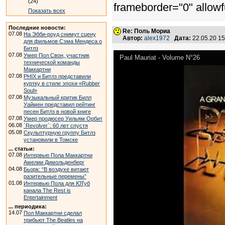
(24)
frameborder="0" allowf
Показать всех
Последние новости:
Re: Поль Мориа
07.08
На Эбби-роуд снимут сцену
Автор:
alex1972
Дата:
22.05.20 1
для фильмов Сэма Мендеса о
Битлз
07.08
Умер Пол Свон, участник
Paul Mauriat - Volume N°26
технической команды
Маккартни
07.08
PHIX и Битлз представили
куртку в стиле эпохи «Rubber
Soul»
07.08
Музыкальный критик Билл
Уаймен представил рейтинг
песен Битлз в новой книге
07.08
Умер продюсер Уильям Орбит
06.08
`Revolver`: 60 лет спустя
05.08
Скульптурную группу Битлз
установили в Томске
... статьи:
07.08
Интервью Пола Маккартни
Амелии Димольденберг
04.08
Бьорк: “В воздухе витают
разительные перемены”
01.08
Интервью Пола для ЮТуб
канала The Rest is
Entertainment
... периодика:
14.07
Пол Маккартни сделал
трибьют The Beatles на