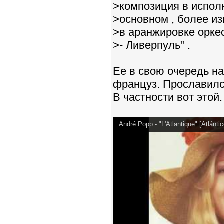
>композиция в исполн
>основном , более и
>в аранжировке орке
>- Ливерпуль" .
Ее в свою очередь на
француз. Прославился
В частности вот этой.
André Popp - "L'Atlantique" [Atlántic