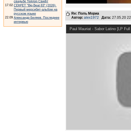
свадьбе Тейлор Свифт
17.02
СЕКРЕТ "Big Beat 83" (2026).
Первый мерсибит-альбом на
Re: Поль Мориа
русском языке
22.09
Автор:
alex1972
Дата:
27.05.20 2
Александр Беляев. Последнее
интервью
Paul Mauriat - Sabor Latino [LP Ful