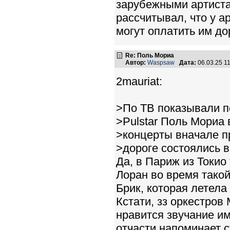
зарубежными артиста
рассчитывал, что у а
могут оплатить им до
Re: Поль Мориа
Автор:
Waspsaw
Дата:
06.03.25 1
2mauriat:
>По ТВ показывали п
>Pulstar Поль Мориа 
>концерты вначале п
>дороге состоялись в
Да, в Париж из Токио
Лоран во время такой
Брик, которая летела 
Кстати, зз оркестров
нравится звучание им
отчасти напоминает 