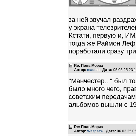
за ней звучал раздр
у экрана телезрител
Кстати, первую и, И
тогда же Раймон Леф
поработали сразу тр
Re: Поль Мориа
Автор:
mauriat
Дата:
05.03.25 23
"Манчестер..." был т
было много чего, пра
советским передачам 
альбомов вышли с 197
Re: Поль Мориа
Автор:
Waspsaw
Дата:
06.03.25 0