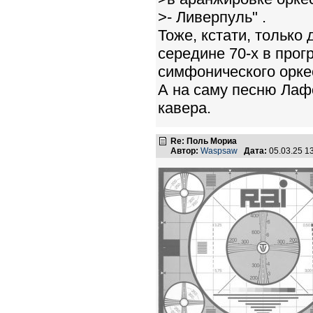
>- Ливерпуль" .
Тоже, кстати, только
середине 70-х в прог
симфонического орке
А на саму песню Лаф
кавера.
Re: Поль Мориа
Автор:
Waspsaw
Дата:
05.03.25 1