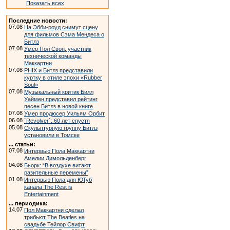
Показать всех
Последние новости:
07.08
На Эбби-роуд снимут сцену
для фильмов Сэма Мендеса о
Битлз
07.08
Умер Пол Свон, участник
технической команды
Маккартни
07.08
PHIX и Битлз представили
куртку в стиле эпохи «Rubber
Soul»
07.08
Музыкальный критик Билл
Уаймен представил рейтинг
песен Битлз в новой книге
07.08
Умер продюсер Уильям Орбит
06.08
`Revolver`: 60 лет спустя
05.08
Скульптурную группу Битлз
установили в Томске
... статьи:
07.08
Интервью Пола Маккартни
Амелии Димольденберг
04.08
Бьорк: “В воздухе витают
разительные перемены”
01.08
Интервью Пола для ЮТуб
канала The Rest is
Entertainment
... периодика:
14.07
Пол Маккартни сделал
трибьют The Beatles на
свадьбе Тейлор Свифт