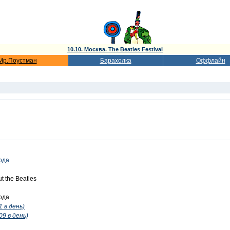
10.10. Москва. The Beatles Festival
Мр.Поустман
Барахолка
Оффлайн
ода
ut the Beatles
ода
1 в день)
09 в день)