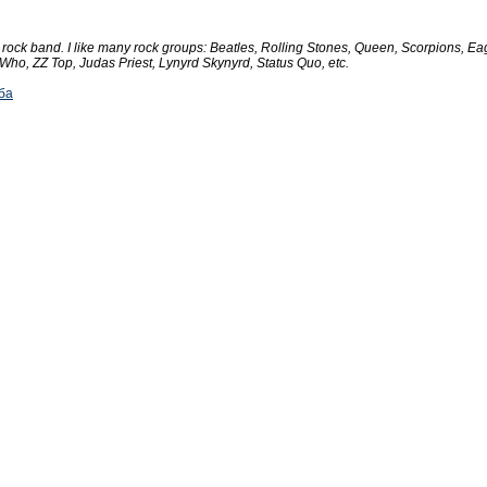
n rock band. I like many rock groups: Beatles, Rolling Stones, Queen, Scorpions, 
Who, ZZ Top, Judas Priest, Lynyrd Skynyrd, Status Quo, etc.
ба