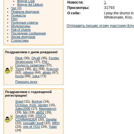
Форум Club
Новости:
1
Форум Ad Libitum
Просмотры:
31793
Чат (0)
Правила форумов
О себе:
I play the drums i
Подкасты
Whitesnake, Kiss, 
FAQ
Полезные советы
Отправить письмо этому участнику Клу
Модераторы
Hall of shame
Последние сообщения
Архив форумов
Статистика
Поздравляем с днем рождения!
Ritok
(30),
Olya8
(35),
Fender
Stratocaster
(37),
Phil -
Гордость галактики
(37),
Tonny
(45),
drc
(54),
Kravcov
(62),
oldwise
(64),
alpato
(67),
Kosta
(68),
zaka
(72)
Показать всех
Поздравляем с годовщиной
регистрации!
Snied
(11),
Borkop
(14),
Octopus_from_garden
(15),
2alex2008
(17),
Magnateron
(19),
Me
(19),
abt52
(19),
Seralvin
(19),
DISCO
COMMANDER
(20),
Sandjar
(22),
sexuality itself
(22),
WKH
(23),
one of YOU
(24),
Yutan
(24)