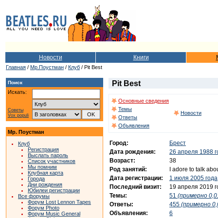
Новости
Книги
Главная
/
Мр.Поустман
/
Клуб
/ Pit Best
Pit Best
Поиск
Искать:
Основные сведения
Темы
Советы
Новости
Vox populi
Ответы
Объявления
Мр. Поустман
Город:
Брест
Клуб
Регистрация
Дата рождения:
26 апреля 1988 г
Выслать пароль
Возраст:
38
Список участников
Мы помним
Род занятий:
I adore to talk abo
Клубная карта
Дата регистрации:
1 июля 2005 года
Города
Дни рождения
Последний визит:
19 апреля 2019 г
Юбилеи регистрации
Темы:
51
(примерно 0,0
Все форумы
Форум Lost Lennon Tapes
Ответы:
455
(примерно 0,
Форум Photo
Объявления:
6
Форум Music General