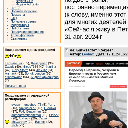
Форум Club
Форум Ad Libitum
постоянно перемещая
Чат (0)
Правила форумов
(к слову, именно это
Подкасты
FAQ
для многих деятелей 
Полезные советы
Модераторы
«Сейчас я живу в Пет
Hall of shame
Последние сообщения
31 авг. 2024 г
Архив форумов
Статистика
Поздравляем с днем рождения!
Re: Бит-квартет "Секрет"
Автор:
Leobax
Дата:
12.11.24 16:
Евгений Бик
(35),
Димедролл
(36),
Zapple
(40),
Игорь7354
(40),
Katrina
(42),
Rory Storm
(43),
AlexYar
(61),
Arshack
(63),
Borick London
(65),
stjohnswood
(66),
Андрей Хрисанфов
(77)
Показать всех
Поздравляем с годовщиной
регистрации!
evgen_menschov_76
(5),
Yurry
(16),
Navigator77
(16),
Ludo4ka
(17),
Polly Beatloman
(18),
satanafrompashkovo
(19),
Sion22
(20),
Arshack
(20),
Саша
McCartney
(22),
Басист
(22),
Nich
(22)