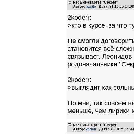
Re: Бит-квартет "Секрет"
Автор:
realife
Дата:
31.10.25 14:0
2koderr:
>кто в курсе, за что
Не смогли договорить
становится всё сложн
связывает. Леонидов 
родоначальники "Секр
2koderr:
>выглядит как сольн
По мне, так совсем н
меньше, чем лирики М
Re: Бит-квартет "Секрет"
Автор:
koderr
Дата:
31.10.25 15: