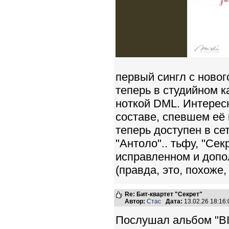
первый сингл с новог
теперь в студийном к
ноткой DML. Интересн
составе, спевшем её 
теперь доступен в с
"Антоло".. тьфу, "Сек
исправленном и допо
(правда, это, похоже
Re: Бит-квартет "Секрет"
Автор:
Стас
Дата:
13.02.26 18:1
Послушал альбом "BIG