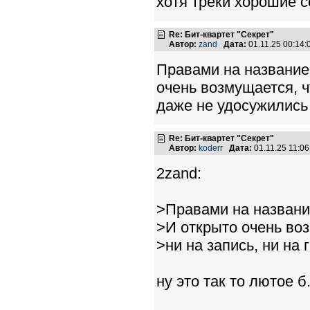
хотя треки хорошие с
Re: Бит-квартет "Секрет"
Автор:
zand
Дата:
01.11.25 00:14
Правами на название,
очень возмущается, чт
даже не удосужились
Re: Бит-квартет "Секрет"
Автор:
koderr
Дата:
01.11.25 11:0
2zand:
>Правами на название
>И открыто очень воз
>ни на запись, ни на
ну это так то лютое б