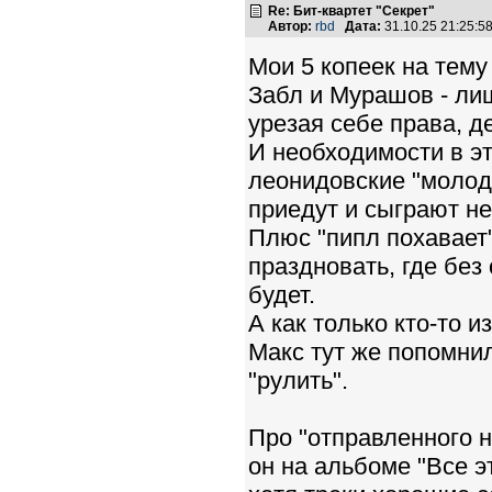
Re: Бит-квартет "Секрет"
Автор:
rbd
Дата:
31.10.25 21:25:
Мои 5 копеек на тему 
Забл и Мурашов - лиш
урезая себе права, д
И необходимости в эт
леонидовские "молодц
приедут и сыграют не
Плюс "пипл похавает"
праздновать, где без
будет.
А как только кто-то и
Макс тут же попомнил
"рулить".
Про "отправленного 
он на альбоме "Все э