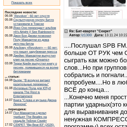
Показать всех
Последние новости:
06.08
`Revolver`: 60 лет спустя
05.08
Скульптурную группу Битлз
установили в Томске
05.08
Йоко Оно переиздаст альбом
Re: Бит-квартет "Секрет"
«It’s Alright (I See Rainbows)»
Автор:
lz1300
Дата:
13.11.24 10:
05.08
Джон Бон Джови позвонил
Полу Маккартни из дома
детства битла
....Послушал SPB FM
05.08
Альбому «Revolver» — 60 лет:
больше ОТ РУК чем О
что пишет зарубежная пресса
05.08
Джеймс Маккартни выпустил
сыграть как можно б
клип на песню «Dreams»
03.08
Терри Крейн выпустил книгу о
слов...Но при группо
песнях, появившихся на волне
битломании
собрались и погнали..
... статьи:
04.08
Бьорк: “В воздухе витают
попробуем....Но в л
разительные перемены”
01.08
ВСЁ до конца...
Интервью Пола для ЮТуб
канала The Rest is
...Конечно меня про
Entertainment
14.07
Книга "Слова и музыка Джона
партии ударных(это 
Леннона"
... периодика:
для выравнивания дол
14.07
Пол Маккартни сделал
трибьют The Beatles на
ненужная КОМПРЕССИ
свадьбе Тейлор Свифт
17.02
СЕКРЕТ "Big Beat 83" (2026).
программы) всех оста