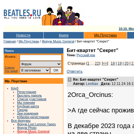
10.10. Мо
Новости
Книги
Мр.Поустман
Главная
/
Мр.Поустман
/
Форум Music General
/ Бит-квартет "Секрет"
Бит-квартет "Секрет"
Поиск
Тема:
Русский рок
Искать:
Страницы (
1
…
22
): [
<<
]
18
|
19
|
20
|
2
Советы
Vox populi
Ответить
Re: Бит-квартет "Секрет"
Мр. Поустман
Автор:
Leobax
Дата:
12.11.24 16:
Клуб
Регистрация
2Orca_Orcinus:
Выслать пароль
Список участников
Мы помним
Клубная карта
>А где сейчас прожи
Города
Дни рождения
Юбилеи регистрации
Все форумы
В декабре 2023 года 
Форум Lost Lennon Tapes
Форум Photo
Форум Music General
на две страны,