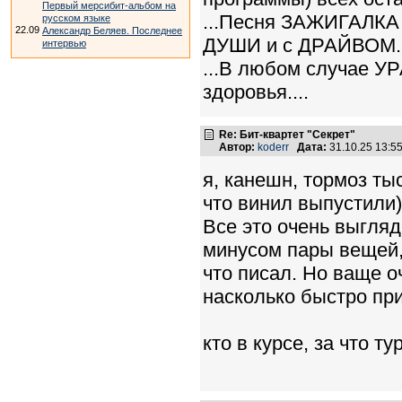
Первый мерсибит-альбом на
...Песня ЗАЖИГАЛКА 
русском языке
22.09
Александр Беляев. Последнее
ДУШИ и с ДРАЙВОМ..
интервью
...В любом случае У
здоровья....
Re: Бит-квартет "Секрет"
Автор:
koderr
Дата:
31.10.25 13:
я, канешн, тормоз ты
что винил выпустили)
Все это очень выгляд
минусом пары вещей,
что писал. Но ваще 
насколько быстро при
кто в курсе, за что 