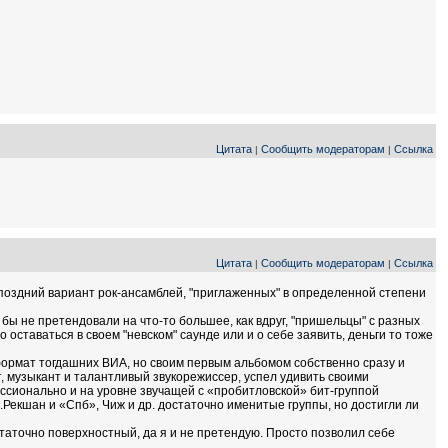
Цитата
Сообщить модераторам
Ссылка
|
|
Цитата
Сообщить модераторам
Ссылка
|
|
е поздний вариант рок-ансамблей, "приглаженных" в определенной степени
е бы не претендовали на что-то большее, как вдруг, "пришельцы" с разных
ставаться в своем "невском" саунде или и о себе заявить, деньги то тоже
 формат тогдашних ВИА, но своим первым альбомом собственно сразу и
, музыкант и талантливый звукорежиссер, успел удивить своими
ссионально и на уровне звучащей с «пробитловской» бит-группой
 В.Рекшан и «Спб», Чиж и др. достаточно именитые группы, но достигли ли
статочно поверхностный, да я и не претендую. Просто позволил себе