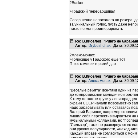
2Busker:
>Градский перебарщивал
Совершенно непохожего на рокера, да
за уникальный голос, пусть даже непр
никто не мог проигнорировать
Re: В.Киселев: "Ринго не барабанщ
Автор:
Drybushchak
Дата:
30.09.1
2Алекс-монах:
>Голосище у Градского еще тот
Плюс композиторский дар...
Re: В.Киселев: "Ринго не барабанщ
Автор:
Алекс-монах
Дата:
30.09.1
"Веселые ребята" все-таки одни из пе
до компромиссной мелодичной рок-поп
К тому же как не крути у ленинградцев
окраин СССР начали повсеместно запол
надо зарабатывать или оставаясь п
Валерий Баринов, например со своим 
лишил себя перспектив вырваться на 
музыкальными коллажами, но "поспеши
"Сильвер", так и не развернулся во вс
они уровня популярности, «находник
Каждый вправе не согласиться с моим 
поразмышлять вслух…