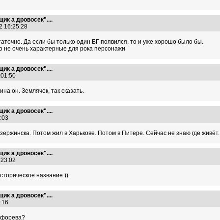
ик а дровосек"....
2 16:25:28
аточно. Да если бы только один БГ появился, то и уже хорошо было бы.
о не очень характерные для рока персонажи
ик а дровосек"....
0:01:50
ина он. Землячок, так сказать.
ик а дровосек"....
9:03
ержинска. Потом жил в Харькове. Потом в Питере. Сейчас не знаю где живёт..
ик а дровосек"....
0:23:02
Историческое название.))
ик а дровосек"....
9:16
 форева?