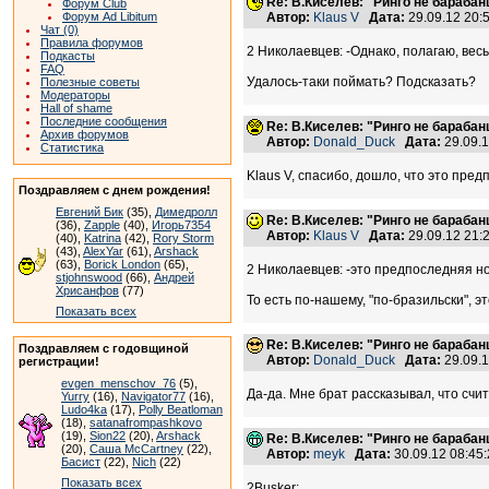
Re: В.Киселев: "Ринго не барабанщ
Форум Club
Форум Ad Libitum
Автор:
Klaus V
Дата:
29.09.12 20
Чат (0)
Правила форумов
2 Николаевцев: -Однако, полагаю, весь
Подкасты
FAQ
Удалось-таки поймать? Подсказать?
Полезные советы
Модераторы
Hall of shame
Последние сообщения
Re: В.Киселев: "Ринго не барабанщ
Архив форумов
Автор:
Donald_Duck
Дата:
29.09.
Статистика
Klaus V, спасибо, дошло, что это пре
Поздравляем с днем рождения!
Евгений Бик
(35),
Димедролл
Re: В.Киселев: "Ринго не барабанщ
(36),
Zapple
(40),
Игорь7354
Автор:
Klaus V
Дата:
29.09.12 21
(40),
Katrina
(42),
Rory Storm
(43),
AlexYar
(61),
Arshack
(63),
Borick London
(65),
2 Николаевцев: -это предпоследняя но
stjohnswood
(66),
Андрей
Хрисанфов
(77)
То есть по-нашему, "по-бразильски", э
Показать всех
Re: В.Киселев: "Ринго не барабанщ
Поздравляем с годовщиной
Автор:
Donald_Duck
Дата:
29.09.
регистрации!
evgen_menschov_76
(5),
Да-да. Мне брат рассказывал, что счи
Yurry
(16),
Navigator77
(16),
Ludo4ka
(17),
Polly Beatloman
(18),
satanafrompashkovo
(19),
Sion22
(20),
Arshack
Re: В.Киселев: "Ринго не барабанщ
(20),
Саша McCartney
(22),
Автор:
meyk
Дата:
30.09.12 08:4
Басист
(22),
Nich
(22)
Показать всех
2Busker: