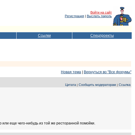
Войти на сайт
Регистрация
|
Выслать пароль
Ссылки
Спецпроекты
Новая тема
|
Вернуться во "Все форумы"
Цитата
Сообщить модераторам
Ссылка
|
|
 или еще чего-нибудь из той же ресторанной помойки.