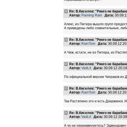
Re: В.Киселев: "Ринго не барабанщ
Автор:
Flaming Rain
Дата:
30.09.1
Алекс, из Питера вышло групп предост
А приведены либо сомнительные, либ
Re: В.Киселев: "Ринго не барабанщ
Автор:
RainTom
Дата:
30.09.12 2
А Чиж, кстати, не из Питера, из Растяп
Re: В.Киселев: "Ринго не барабанщ
Автор:
VadLit
Дата:
30.09.12 20:1
По официальной версии Чиграков из Дз
Re: В.Киселев: "Ринго не барабанщ
Автор:
RainTom
Дата:
30.09.12 2
Так Растяпино это и есть Дзержинск. 
Re: В.Киселев: "Ринго не барабанщ
Автор:
VadLit
Дата:
30.09.12 20:3
А чо не переименуетесь? Эдмундович