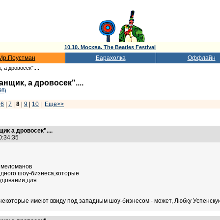
10.10. Москва. The Beatles Festival
Мр.Поустман
Барахолка
Оффлайн
 а дровосек"....
нщик, а дровосек"....
98)
|
6
|
7
|
8
|
9
|
10
|
Еще>>
ик а дровосек"....
20:34:35
х меломанов
адного шоу-бизнеса,которые
рудовании,для
 некоторые имеют ввиду под западным шоу-бизнесом - может, Любку Успенскую