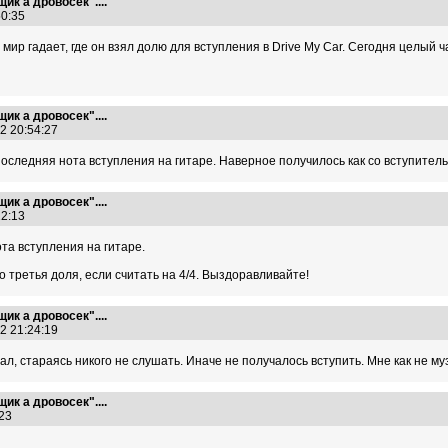
ик а дровосек"....
:50:35
 мир гадает, где он взял долю для вступления в Drive My Car. Сегодня целый 
ик а дровосек"....
12 20:54:27
дпоследняя нота вступления на гитаре. Наверное получилось как со вступител
ик а дровосек"....
:22:13
та вступления на гитаре.
то третья доля, если считать на 4/4. Выздоравливайте!
ик а дровосек"....
12 21:24:19
тал, стараясь никого не слушать. Иначе не получалось вступить. Мне как не 
ик а дровосек"....
5:23