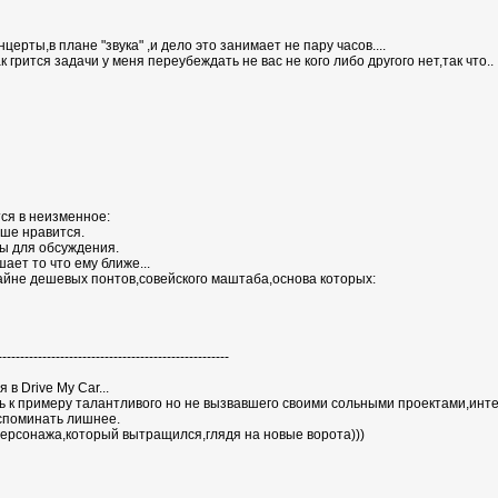
церты,в плане "звука" ,и дело это занимает не пару часов....
к грится задачи у меня переубеждать не вас не кого либо другого нет,так что..
тся в неизменное:
ьше нравится.
ны для обсуждения.
ает то что ему ближе...
райне дешевых понтов,совейского маштаба,основа которых:
----------------------------------------------------
 в Drive My Car...
 к примеру талантливого но не вызвавшего своими сольными проектами,интере
споминать лишнее.
 персонажа,который вытращился,глядя на новые ворота)))