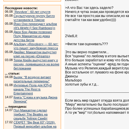
>А что Вас так здесь задело?
Последние новости:
06.08
Ничего,я чутка знаю,как проводятся кон
`Revolver`: 60 лет спустя
05.08
Не все так просто,как вы описали,но ка
Скульптурную группу Битлз
считайте так как вам удобно))))
установили в Томске
05.08
Йоко Оно переиздаст альбом
«It’s Alright (I See Rainbows)»
05.08
Джон Бон Джови позвонил
2VadLit:
Полу Маккартни из дома
детства битла
05.08
>Фигли там оценивать???
Альбому «Revolver» — 60 лет:
что пишет зарубежная пресса
05.08
Это вы верно подметили...
Джеймс Маккартни выпустил
Вся "оценка" по любому в итоге вылье
клип на песню «Dreams»
03.08
Кто больше заработал и кому что бол
Терри Крейн выпустил книгу о
А иные аспекты "оценки" -вряд ли год
песнях, появившихся на волне
Музыка что Религия,каждый верит/слуш
битломании
Все остальное от лукавого на фоне к
... статьи:
Джинсы
04.08
Бьорк: “В воздухе витают
Мальборо
разительные перемены”
золотые зубы и.т.д...
01.08
Интервью Пола для ЮТуб
канала The Rest is
-------------------------------------------------------
Entertainment
14.07
Книга "Слова и музыка Джона
Если весь мир гадает откуда взята доля
Леннона"
"Миру" желательно бы было послушать
... периодика:
Про более успешных барабанщиков,в
14.07
Пол Маккартни сделал
А то уж "мир" тот,больно напоминает
трибьют The Beatles на
свадьбе Тейлор Свифт
17.02
СЕКРЕТ "Big Beat 83" (2026).
Первый мерсибит-альбом на