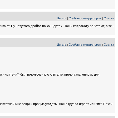
Цитата
Сообщить модераторам
Ссылка
|
|
ивают. Ну нету того драйва на концертах. Наши как работу работают, а те -
Цитата
Сообщить модераторам
Ссылка
|
|
укоснимателя") был подключен к усилителю, предназначенному для
известной мне вещи и пробую угадать - наша группа играет или "их". Почти