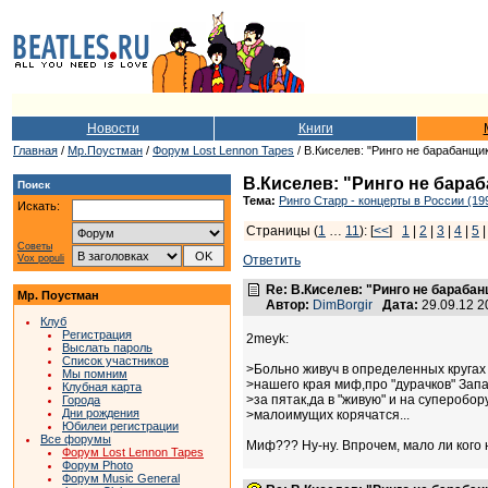
Новости
Книги
Главная
/
Мр.Поустман
/
Форум Lost Lennon Tapes
/ В.Киселев: "Ринго не барабанщик,
В.Киселев: "Ринго не бараба
Поиск
Тема:
Ринго Старр - концерты в России (19
Искать:
Страницы (
1
…
11
): [
<<
]
1
|
2
|
3
|
4
|
5
Советы
Vox populi
Ответить
Re: В.Киселев: "Ринго не барабанщ
Мр. Поустман
Автор:
DimBorgir
Дата:
29.09.12 
Клуб
Регистрация
2meyk:
Выслать пароль
Список участников
>Больно живуч в определенных круга
Мы помним
>нашего края миф,про "дурачков" Зап
Клубная карта
>за пятак,да в "живую" и на суперобо
Города
Дни рождения
>малоимущих корячатся...
Юбилеи регистрации
Все форумы
Миф??? Ну-ну. Впрочем, мало ли кого
Форум Lost Lennon Tapes
Форум Photo
Форум Music General