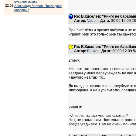
русском языке
22.09
Александр Беляев. Последнее
интервью
Re: В.Киселев: "Ринго не барабанщ
Автор:
VadLit
Дата:
30.09.12 09:2
Про Киселёва и прочих лабухов я не го
играют. Или это только мне так кажетс
Re: В.Киселев: "Ринго не барабанщ
Автор:
Busker
Дата:
30.09.12 09:
2meyk:
>Не все так просто,как вы описали,но 
>задачи у меня переубеждать не вас н
>другого нет,так что..
Да вы здесь никого и не переубедите 
микрофона, а не к усилителю, предназ
2VadLit:
>Или это только мне так кажется?
Нет, не только вам. Частенько играю в
всегда угадываю. Сам не очень понима