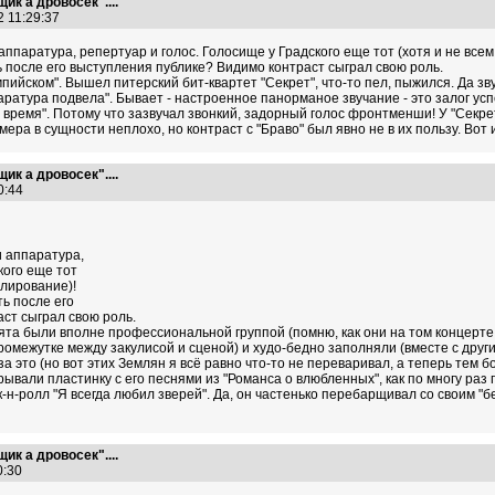
ик а дровосек"....
2 11:29:37
аппаратура, репертуар и голос. Голосище у Градского еще тот (хотя и не всем
ь после его выступления публике? Видимо контраст сыграл свою роль.
йском". Вышел питерский бит-квартет "Секрет", что-то пел, пыжился. Да зву
ратура подвела". Бывает - настроенное панорманое звучание - это залог успех
 время". Потому что зазвучал звонкий, задорный голос фронтменши! У "Секрет
ера в сущности неплохо, но контраст с "Браво" был явно не в их пользу. Вот и
ик а дровосек"....
00:44
и аппаратура,
кого еще тот
улирование)!
ь после его
ст сыграл свою роль.
ята были вполне профессиональной группой (помню, как они на том концерте
промежутке между закулисой и сценой) и худо-бедно заполняли (вместе с дру
а это (но вот этих Землян я всё равно что-то не переваривал, а теперь тем бо
грывали пластинку с его песнями из "Романса о влюбленных", как по многу раз 
н-ролл "Я всегда любил зверей". Да, он частенько перебарщивал со своим "бе
ик а дровосек"....
40:30