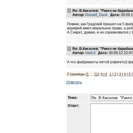
Re: В.Киселев: "Ринго не барабанщ
Автор:
Donald_Duck
Дата:
30.09.
Помню, как Градский пришел на 5 фабр
корифей имел моральное право, а ре
А Секрет, думаю, и не соревновался с 
Re: В.Киселев: "Ринго не барабанщ
Автор:
VadLit
Дата:
30.09.12 22:4
А что фабриканты пятой (офигеть!) фа
Страницы (
1
…
11
): [
<<
]
1
|
2
|
3
|
4
|
5
Ответить
Тема:
Ответ: