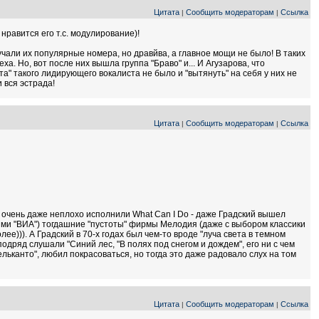
Цитата
Сообщить модераторам
Ссылка
|
|
 нравится его т.с. модулирование)!
чали их популярные номера, но дравйва, а главное мощи не было! В таких
а. Но, вот после них вышла группа "Браво" и... И Агузарова, что
а" такого лидирующего вокалиста не было и "вытянуть" на себя у них не
 вся эстрада!
Цитата
Сообщить модераторам
Ссылка
|
|
 очень даже неплохо исполнили What Can I Do - даже Градский вышел
гими "ВИА") тогдашние "пустоты" фирмы Мелодия (даже с выбором классики
лее))). А Градский в 70-х годах был чем-то вроде "луча света в темном
подряд слушали "Синий лес, "В полях под снегом и дождем", его ни с чем
льканто", любил покрасоваться, но тогда это даже радовало слух на том
Цитата
Сообщить модераторам
Ссылка
|
|