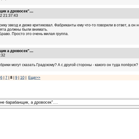
ик а дровосек"....
12 21:37:43
ику звезд и дюже критиковал. Фабриканты ему что-то говорили в ответ, а он 
бята должны были внимать.
Браво. Просто это очень милая группа.
ик а дровосек"....
7:32
брики могут сказать Градскому? А с другой стороны - какого он туда попёрся?
|
6
|
7
|
8
|
9
|
10
|
Еще>>