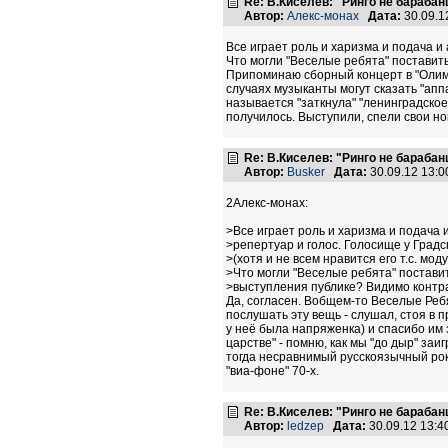
Re: В.Киселев: "Ринго не барабанщ
Автор:
Алекс-монах
Дата:
30.09.1
Все играет роль и харизма и подача и 
Что могли "Веселые ребята" поставит
Припоминаю сборный концерт в "Олимпи
случаях музыканты могут сказать "аппа
называется "заткнула" "ленинградское
получилось. Выступили, спели свои ном
Re: В.Киселев: "Ринго не барабанщ
Автор:
Busker
Дата:
30.09.12 13:
2Алекс-монах:
>Все играет роль и харизма и подача 
>репертуар и голос. Голосище у Градс
>(хотя и не всем нравится его т.с. мод
>Что могли "Веселые ребята" поставит
>выступления публике? Видимо контра
Да, согласен. Вобщем-то Веселые Реб
послушать эту вещь - слушал, стоя в 
у неё была напряженка) и спасибо им з
царстве" - помню, как мы "до дыр" заи
тогда несравнимый русскоязычный рок-
"виа-фоне" 70-х.
Re: В.Киселев: "Ринго не барабанщ
Автор:
ledzep
Дата:
30.09.12 13: