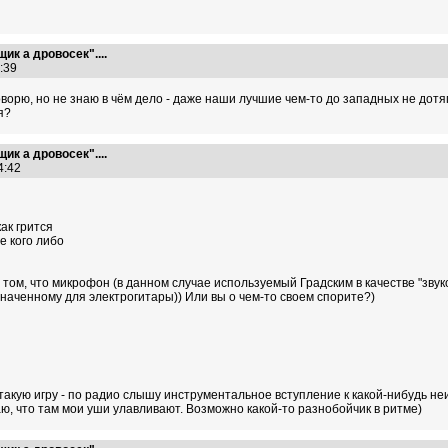
ик а дровосек"....
8:39
ворю, но не знаю в чём дело - даже наши лучшие чем-то до западных не дотяг
я?
ик а дровосек"....
54:42
как грится
е кого либо
в том, что микрофон (в данном случае используемый Градским в качестве "зв
наченному для электрогитары)) Или вы о чем-то своем спорите?)
 такую игру - по радио слышу инструментальное вступление к какой-нибудь не
ю, что там мои уши улавливают. Возможно какой-то разнобойчик в ритме)