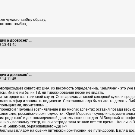
же чуждого так0му образу,
иятного тембра,
ик а дровосек"....
2 13:41:45
ик а дровосек"....
2 14:11:45
рвопроходцев советских ВИА, их весомость определенна. "Земляне" - это уж
сы. Иначе им бы ни ТВ, ни тиражирования песен не видать.
 и питерцев все-таки свой саунд. Они варились в своей северной кухне и врод
нять эфир и занимать подмостки. Северянам надо было что-то делать. Либо о
одпольщиками, любителями…
проектом "Трубный зов" - явление и во многих аспектах оставил позади весь
советские, российские рок-подмостки. Юрий Морозов - супер-инструменталист
л родиться" и для коммерческой деятельности опоздал. М.Боярский с профе
ю ширь, поскольку театр, кино и эстрада таки отняли все его время... Конечно
а» из Башкирии, образовавшего «ДДТ»?
беглым взглядом на оценку питерской рок-тусовки, ее пути-дороги. Взгляд до