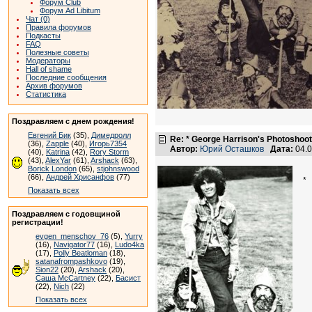
Форум Club
Форум Ad Libitum
Чат (0)
Правила форумов
Подкасты
FAQ
Полезные советы
Модераторы
Hall of shame
Последние сообщения
Архив форумов
Статистика
Поздравляем с днем рождения!
Евгений Бик
(35),
Димедролл
Re: * George Harrison's Photoshoot
(36),
Zapple
(40),
Игорь7354
Автор:
Юрий Осташков
Дата:
04.0
(40),
Katrina
(42),
Rory Storm
(43),
AlexYar
(61),
Arshack
(63),
Borick London
(65),
stjohnswood
(66),
Андрей Хрисанфов
(77)
*
Показать всех
Поздравляем с годовщиной
регистрации!
evgen_menschov_76
(5),
Yurry
(16),
Navigator77
(16),
Ludo4ka
(17),
Polly Beatloman
(18),
satanafrompashkovo
(19),
Sion22
(20),
Arshack
(20),
Саша McCartney
(22),
Басист
(22),
Nich
(22)
Показать всех