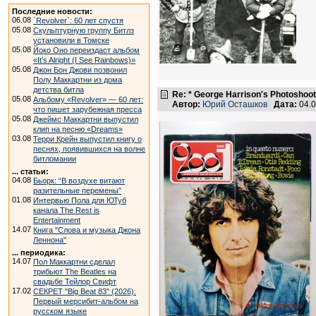
Последние новости:
06.08
`Revolver`: 60 лет спустя
05.08
Скульптурную группу Битлз
установили в Томске
05.08
Йоко Оно переиздаст альбом
«It’s Alright (I See Rainbows)»
05.08
Джон Бон Джови позвонил
Полу Маккартни из дома
детства битла
Re: * George Harrison's Photoshoot
05.08
Альбому «Revolver» — 60 лет:
Автор:
Юрий Осташков
Дата:
04.0
что пишет зарубежная пресса
05.08
Джеймс Маккартни выпустил
клип на песню «Dreams»
03.08
Терри Крейн выпустил книгу о
песнях, появившихся на волне
битломании
... статьи:
04.08
Бьорк: “В воздухе витают
разительные перемены”
01.08
Интервью Пола для ЮТуб
канала The Rest is
Entertainment
14.07
Книга "Слова и музыка Джона
Леннона"
... периодика:
14.07
Пол Маккартни сделал
трибьют The Beatles на
свадьбе Тейлор Свифт
17.02
СЕКРЕТ "Big Beat 83" (2026).
Первый мерсибит-альбом на
русском языке