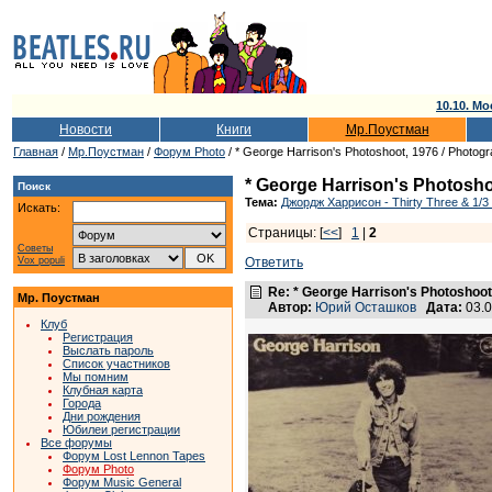
10.10. Мо
Новости
Книги
Мр.Поустман
Главная
/
Мр.Поустман
/
Форум Photo
/ * George Harrison's Photoshoot, 1976 / Photog
* George Harrison's Photosho
Поиск
Тема:
Джордж Харрисон - Thirty Three & 1/3
Искать:
Страницы: [
<<
]
1
|
2
Советы
Vox populi
Ответить
Re: * George Harrison's Photoshoot
Мр. Поустман
Автор:
Юрий Осташков
Дата:
03.0
Клуб
Регистрация
Выслать пароль
Список участников
Мы помним
Клубная карта
Города
Дни рождения
Юбилеи регистрации
Все форумы
Форум Lost Lennon Tapes
Форум Photo
Форум Music General