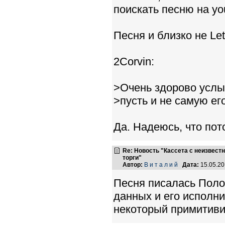
поискать песню на yo
Песня и близко не Let 
2Corvin:
>Очень здорово услы
>пусть и не самую ег
Да. Надеюсь, что по
Re: Новость "Кассета с неизвест
торги"
Автор:
В и т а л и й
Дата:
15.05.2
Песня писалась Поло
данных и его исполни
некоторый примитиви