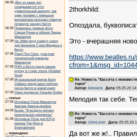
08.08
«Вот из каких нот
складывается этот
2thorkhild:
удивительный аккорд»: как
один человек с помощью
математики разгадал главную
Опоздала, буквописате
гитарную загадку Битлз
08.08
Появились первые фото
Сирши Ронан в образе Линды
Маккартни
Это - вчерашняя новос
07.08
На Эбби-роуд снимут сцену
для фильмов Сэма Мендеса о
Битлз
07.08
Умер Пол Свон, участник
https://www.beatles.r
технической команды
Маккартни
cfrom=1&msg_id=104
07.08
PHIX и Битлз представили
куртку в стиле эпохи «Rubber
Soul»
07.08
Re: Новость "Кассета с неизвест
Музыкальный критик Билл
торги"
Уаймен представил рейтинг
Автор:
4eloveck
Дата:
05.05.20 1
песен Битлз в новой книге
07.08
Умер продюсер Уильям Орбит
Мелодия так себе. Тек
... статьи:
07.08
Интервью Пола Маккартни
Амелии Димольденберг
04.08
Бьорк: “В воздухе витают
Re: Новость "Кассета с неизвест
разительные перемены”
торги"
01.08
Интервью Пола для ЮТуб
Автор:
JohnLenin
Дата:
05.05.20 
канала The Rest is
Entertainment
Да вот же ж!.. Прави
... периодика:
14.07