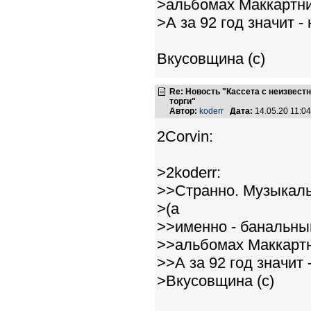
>альбомах Маккартни 
>А за 92 год значит - 
Вкусовщина (c)
Re: Новость "Кассета с неизвест
торги"
Автор:
koderr
Дата:
14.05.20 11:
2Corvin:
>2koderr:
>>Странно. Музыкаль
>(а
>>именно - банальны
>>альбомах Маккартни
>>А за 92 год значит -
>Вкусовщина (c)