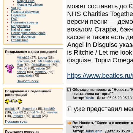
Форум Club
может составить до £
Форум Ad Libitum
Чат (0)
Правила форумов
NHS Charities Togeth
Подкасты
FAQ
версии песни — демо
Полезные советы
Модераторы
вокалом Старра, бэк
Hall of shame
Последние сообщения
кассете также есть д
Архив форумов
Статистика
Angel In Disguise ука
is Ritchie / Let me look
Поздравляем с днем рождения!
Mikich22
(27),
Lesya
(36),
disguise. Торги Omega
gniknuss
(41),
Mr.Tambourine
Man
(50),
Rick&Backer
(50),
Max 66
(60),
nabon
(64),
nolans
(64),
monter7
(66),
https://www.beatles.
ganapataja
(75)
Показать всех
Обсуждение новости: "Новость "К
Поздравляем с годовщиной
выставлена на торги""
регистрации!
Автор:
Yavin
Дата:
05.05.20 05:1
Я уже представил ме
egoktis
(5),
Superkot
(15),
igrok99
(16),
Igor 63
(17),
od74
(18),
уоллес
(18),
Impaler
(20),
akash
(23)
Показать всех
Re: Новость "Кассета с неизвест
торги"
Автор:
JohnLenin
Дата:
05.05.20 
Последние новости: