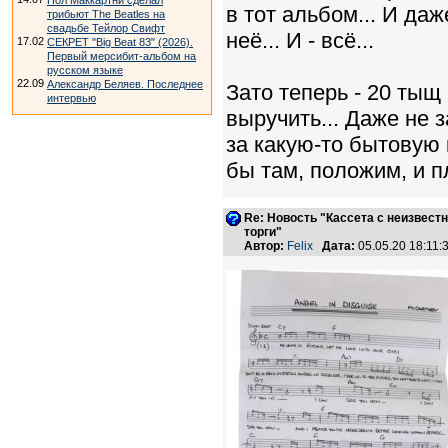
Пол Маккартни сделал
в тот альбом... И даж
трибьют The Beatles на
свадьбе Тейлор Свифт
неё... И - всё...
17.02
СЕКРЕТ "Big Beat 83" (2026).
Первый мерсибит-альбом на
русском языке
22.09
Александр Беляев. Последнее
Зато теперь - 20 тыщ
интервью
выручить... Даже не за
за какую-то бытовую 
бы там, положим, и плё
Re: Новость "Кассета с неизвест
торги"
Автор:
Felix
Дата:
05.05.20 18:11