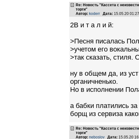
Re: Новость "Кассета с неизвест
торги"
Автор:
koderr
Дата:
15.05.20 01:
2В и т а л и й:
>Песня писалась Пол
>учетом его вокальны
>так сказать, стиля.
ну в общем да, из уст
органичненько.
Но в исполнении Пола
а бабки платились за
борщ из сервиза како
Re: Новость "Кассета с неизвест
торги"
Автор:
neboslov
Дата:
15.05.20 1