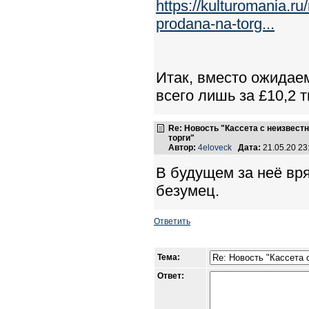
https://kulturomania.r
prodana-na-torg...
Итак, вместо ожидаем
всего лишь за £10,2 т
Re: Новость "Кассета с неизвест
торги"
Автор:
4eloveck
Дата:
21.05.20 2
В будущем за неё вр
безумец.
Ответить
Тема:
Ответ: