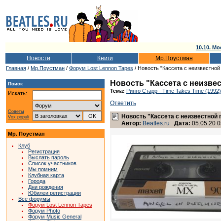
10.10. Мо
Новости
Книги
Мр.Поустман
Главная
/
Мр.Поустман
/
Форум Lost Lennon Tapes
/ Новость "Кассета с неизвестной
Новость "Кассета с неизве
Поиск
Тема:
Ринго Старр - Time Takes Time (1992)
Искать:
Ответить
Советы
Новость "Кассета с неизвестной 
Vox populi
Автор:
Beatles.ru
Дата:
05.05.20 0
Мр. Поустман
Клуб
Регистрация
Выслать пароль
Список участников
Мы помним
Клубная карта
Города
Дни рождения
Юбилеи регистрации
Все форумы
Форум Lost Lennon Tapes
Форум Photo
Форум Music General