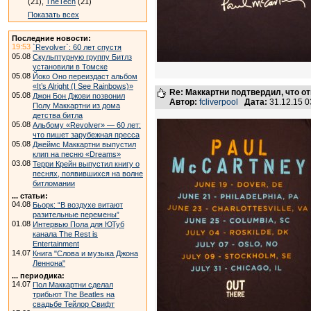
(21),
TheTech
(21)
Показать всех
Последние новости:
19:53
`Revolver`: 60 лет спустя
05.08
Скульптурную группу Битлз
установили в Томске
05.08
Йоко Оно переиздаст альбом
«It’s Alright (I See Rainbows)»
Re: Маккартни подтвердил, что от
05.08
Джон Бон Джови позвонил
Автор:
fcliverpool
Дата:
31.12.15 
Полу Маккартни из дома
детства битла
05.08
Альбому «Revolver» — 60 лет:
что пишет зарубежная пресса
05.08
Джеймс Маккартни выпустил
клип на песню «Dreams»
03.08
Терри Крейн выпустил книгу о
песнях, появившихся на волне
битломании
... статьи:
04.08
Бьорк: “В воздухе витают
разительные перемены”
01.08
Интервью Пола для ЮТуб
канала The Rest is
Entertainment
14.07
Книга "Слова и музыка Джона
Леннона"
... периодика:
14.07
Пол Маккартни сделал
трибьют The Beatles на
свадьбе Тейлор Свифт