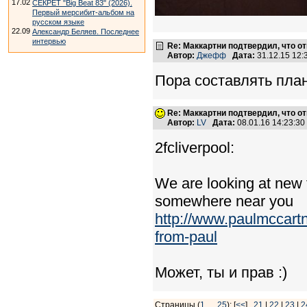
17.02
СЕКРЕТ "Big Beat 83" (2026).
Первый мерсибит-альбом на
русском языке
22.09
Александр Беляев. Последнее
интервью
Re: Маккартни подтвердил, что от
Автор:
Джефф
Дата:
31.12.15 12
Пора составлять план
Re: Маккартни подтвердил, что от
Автор:
LV
Дата:
08.01.16 14:23:3
2fcliverpool:
We are looking at new 
somewhere near you
http://www.paulmccar
from-paul
Может, ты и прав :)
Страницы (
1
…
25
): [
<<
]
21
|
22
|
23
|
2