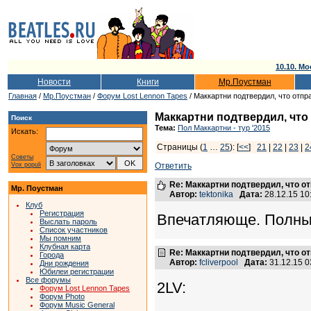
10.10. Мо
Новости
Книги
Мр.Поустман
Главная
/
Мр.Поустман
/
Форум Lost Lennon Tapes
/ Маккартни подтвердил, что отпра
Маккартни подтвердил, что 
Поиск
Тема:
Пол Маккартни - тур '2015
Искать:
Страницы (
1
…
25
): [
<<
]
21
|
22
|
23
|
2
Советы
Vox populi
Ответить
Re: Маккартни подтвердил, что от
Мр. Поустман
Автор:
tektonika
Дата:
28.12.15 1
Клуб
Регистрация
Впечатляюще. Полный
Выслать пароль
Список участников
Мы помним
Клубная карта
Re: Маккартни подтвердил, что от
Города
Автор:
fcliverpool
Дата:
31.12.15 
Дни рождения
Юбилеи регистрации
Все форумы
2LV:
Форум Lost Lennon Tapes
Форум Photo
Форум Music General