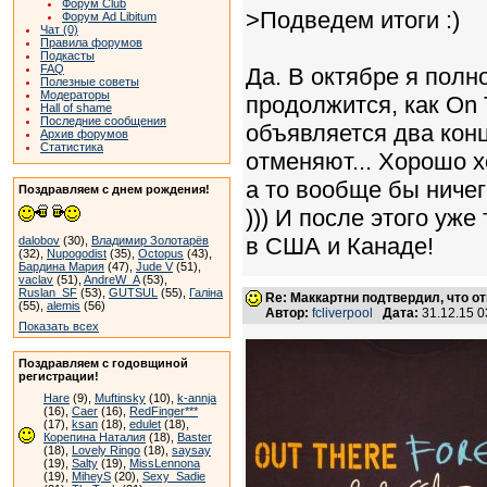
Форум Club
>Подведем итоги :)
Форум Ad Libitum
Чат (0)
Правила форумов
Подкасты
FAQ
Да. В октябре я полн
Полезные советы
Модераторы
продолжится, как On 
Hall of shame
Последние сообщения
объявляется два конц
Архив форумов
Статистика
отменяют... Хорошо х
а то вообще бы ничег
Поздравляем с днем рождения!
))) И после этого уже
в США и Канаде!
dalobov
(30),
Владимир Золотарёв
(32),
Nupogodist
(35),
Octopus
(43),
Бардина Мария
(47),
Jude V
(51),
vaclav
(51),
AndreW_A
(53),
Ruslan_SF
(53),
GUTSUL
(55),
Галіна
Re: Маккартни подтвердил, что от
(55),
alemis
(56)
Автор:
fcliverpool
Дата:
31.12.15 
Показать всех
Поздравляем с годовщиной
регистрации!
Hare
(9),
Muftinsky
(10),
k-annja
(16),
Caer
(16),
RedFinger***
(17),
ksan
(18),
edulet
(18),
Корепина Наталия
(18),
Baster
(18),
Lovely Ringo
(18),
saysay
(19),
Salty
(19),
MissLennona
(19),
MiheyS
(20),
Sexy_Sadie