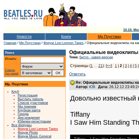
10.10. Мо
Новости
Книги
Мр.Поустман
Главная
/
Мр.Поустман
/
Форум Lost Lennon Tapes
/ Официальные видеоклипы на ка
Официальные видеоклипы н
Поиск
Тема:
Битлз - кавер-версии
Искать:
Страницы (
1
…
21
): [
<<
]
1
|
2
|
3
|
4
|
5
Советы
Vox populi
Ответить
Re: Официальные видеоклипы на
Мр. Поустман
Автор:
ЮВ
Дата:
26.12.12 23:49:
Клуб
Регистрация
Довольно известный к
Выслать пароль
Список участников
Мы помним
Клубная карта
Tiffany
Города
Дни рождения
I Saw Him Standing Th
Юбилеи регистрации
Все форумы
Форум Lost Lennon Tapes
Форум Photo
Форум Music General