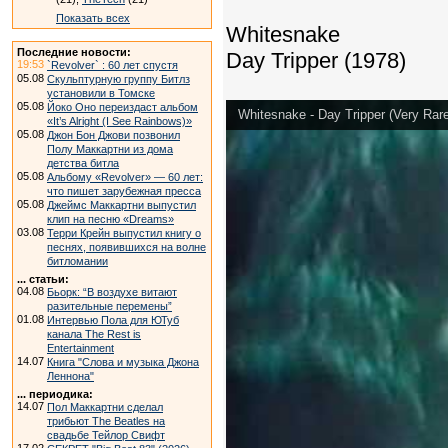
Показать всех
Whitesnake
Последние новости:
Day Tripper (1978)
19:53
`Revolver` : 60 лет спустя
05.08
Скульптурную группу Битлз
установили в Томске
05.08
Йоко Оно переиздаст альбом
Whitesnake - Day Tripper (Very Rar
«It’s Alright (I See Rainbows)»
05.08
Джон Бон Джови позвонил
Полу Маккартни из дома
детства битла
05.08
Альбому «Revolver» — 60 лет:
что пишет зарубежная пресса
05.08
Джеймс Маккартни выпустил
клип на песню «Dreams»
03.08
Терри Крейн выпустил книгу о
песнях, появившихся на волне
битломании
... статьи:
04.08
Бьорк: “В воздухе витают
разительные перемены”
01.08
Интервью Пола для ЮТуб
канала The Rest is
Entertainment
14.07
Книга "Слова и музыка Джона
Леннона"
... периодика:
14.07
Пол Маккартни сделал
трибьют The Beatles на
свадьбе Тейлор Свифт