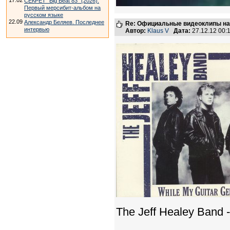
17.02
СЕКРЕТ "Big Beat 83" (2026).
Первый мерсибит-альбом на
русском языке
22.09
Александр Беляев. Последнее
Re: Официальные видеоклипы на
интервью
Автор:
Klaus V
Дата:
27.12.12 00
The Jeff Healey Band 