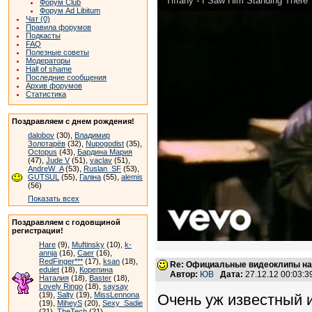
Tiffany - I Saw Him Standing There
Форум Club
Форум Ad Libitum
Чат (0)
Правила форумов
Подкасты
FAQ
Полезные советы
Модераторы
Hall of shame
Последние сообщения
Архив форумов
Статистика
Поздравляем с днем рождения!
dalobov
(30),
Владимир
Золотарёв
(32),
Nupogodist
(35),
Octopus
(43),
Бардина Мария
(47),
Jude V
(51),
vaclav
(51),
AndreW_A
(53),
Ruslan_SF
(53),
GUTSUL
(55),
Галіна
(55),
alemis
(56)
Показать всех
Поздравляем с годовщиной
регистрации!
Hare
(9),
Muftinsky
(10),
k-
annja
(16),
Caer
(16),
RedFinger***
(17),
ksan
(18),
Re: Официальные видеоклипы на
edulet
(18),
Корепина
Автор:
ЮВ
Дата:
27.12.12 00:03:
Наталия
(18),
Baster
(18),
Lovely Ringo
(18),
saysay
(19),
Salty
(19),
MissLennona
Очень уж известный 
(19),
MiheyS
(20),
Sexy_Sadie
(21),
TheTech
(21)