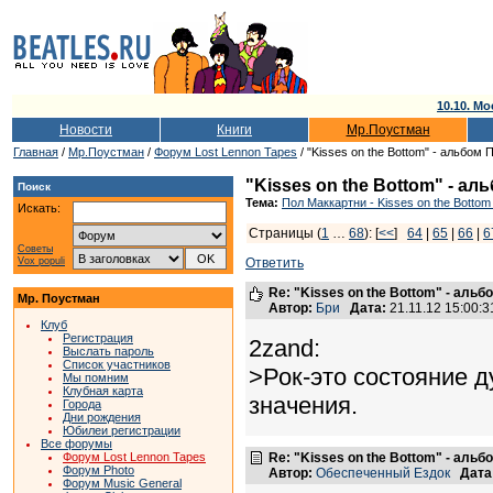
10.10. Мо
Новости
Книги
Мр.Поустман
Главная
/
Мр.Поустман
/
Форум Lost Lennon Tapes
/ "Kisses on the Bottom" - альбом
"Kisses on the Bottom" - а
Поиск
Тема:
Пол Маккартни - Kisses on the Bottom
Искать:
Страницы (
1
…
68
): [
<<
]
64
|
65
|
66
|
6
Советы
Vox populi
Ответить
Re: "Kisses on the Bottom" - аль
Мр. Поустман
Автор:
Бри
Дата:
21.11.12 15:00
Клуб
Регистрация
2zand:
Выслать пароль
Список участников
>Рок-это состояние д
Мы помним
Клубная карта
значения.
Города
Дни рождения
Юбилеи регистрации
Все форумы
Форум Lost Lennon Tapes
Re: "Kisses on the Bottom" - аль
Форум Photo
Автор:
Обеспеченный Ездок
Дата
Форум Music General