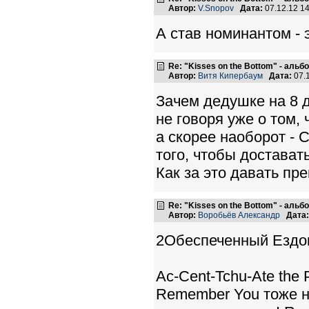
Автор:
V.Snopov
Дата:
07.12.12 1
А став номинантом - 
Re: "Kisses on the Bottom" - аль
Автор:
Витя Кипербаум
Дата:
07.
Зачем дедушке на 8 д
не говоря уже о том, 
а скорее наоборот - 
того, чтобы достават
Как за это давать пр
Re: "Kisses on the Bottom" - аль
Автор:
Воробьёв Александр
Дата:
2Обеспеченный Ездо
Ac-Cent-Tchu-Ate the 
Remember You тоже н