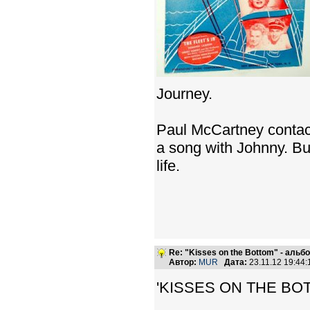
Journey.
Paul McCartney contact
a song with Johnny. But
life.
Re: "Kisses on the Bottom" - аль
Автор:
MUR
Дата:
23.11.12 19:44
'KISSES ON THE BO