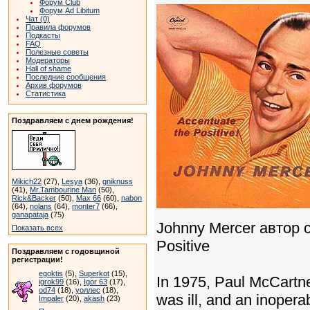
Форум Club
Форум Ad Libitum
Чат (0)
Правила форумов
Подкасты
FAQ
Полезные советы
Модераторы
Hall of shame
Последние сообщения
Архив форумов
Статистика
Поздравляем с днем рождения!
Mikich22
(27),
Lesya
(36),
gniknuss
(41),
Mr.Tambourine Man
(50),
Rick&Backer
(50),
Max 66
(60),
nabon
(64),
nolans
(64),
monter7
(66),
ganapataja
(75)
Johnny Mercer автор 
Показать всех
Positive
Поздравляем с годовщиной
регистрации!
egoktis
(5),
Superkot
(15),
In 1975, Paul McCartne
igrok99
(16),
Igor 63
(17),
od74
(18),
уоллес
(18),
was ill, and an inoper
Impaler
(20),
akash
(23)