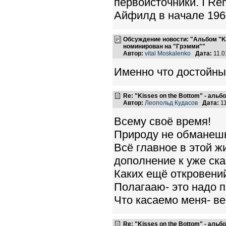
первоисточники. I Re
Айфилд в начале 196
Обсуждение новости: "Альбом "K
номинирован на "Грэмми""
Автор:
vital Moskalenko
Дата:
11.0
Именно что достойный
Re: "Kisses on the Bottom" - аль
Автор:
Леопольд Кудасов
Дата:
11
Всему своё время!
Природу не обманешь
Всё главное в этой жи
дополнение к уже ска
Каких ещё откровений
Полагааю- это надо по
Что касаемо меня- ве
Re: "Kisses on the Bottom" - аль