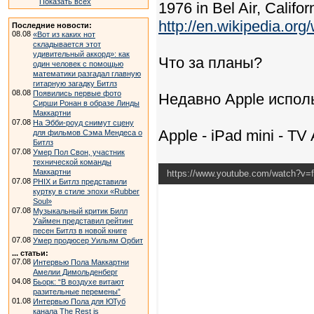
Показать всех
1976 in Bel Air, Califor
http://en.wikipedia.or
Последние новости:
08.08
«Вот из каких нот
складывается этот
удивительный аккорд»: как
Что за планы?
один человек с помощью
математики разгадал главную
гитарную загадку Битлз
08.08
Появились первые фото
Недавно Apple исполь
Сирши Ронан в образе Линды
Маккартни
07.08
На Эбби-роуд снимут сцену
Apple - iPad mini - TV
для фильмов Сэма Мендеса о
Битлз
07.08
Умер Пол Свон, участник
технической команды
Маккартни
https://www.youtube.com/watch?v
07.08
PHIX и Битлз представили
куртку в стиле эпохи «Rubber
Soul»
07.08
Музыкальный критик Билл
Уаймен представил рейтинг
песен Битлз в новой книге
07.08
Умер продюсер Уильям Орбит
... статьи:
07.08
Интервью Пола Маккартни
Амелии Димольденберг
04.08
Бьорк: “В воздухе витают
разительные перемены”
01.08
Интервью Пола для ЮТуб
канала The Rest is