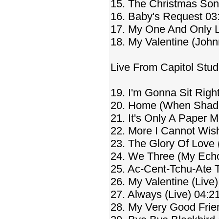
15. The Christmas Son
16. Baby's Request 03
17. My One And Only 
18. My Valentine (Joh
Live From Capitol Stud
19. I'm Gonna Sit Righ
20. Home (When Shadow
21. It's Only A Paper 
22. More I Cannot Wish
23. The Glory Of Love 
24. We Three (My Ech
25. Ac-Cent-Tchu-Ate T
26. My Valentine (Live
27. Always (Live) 04:2
28. My Very Good Frie