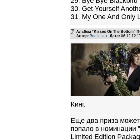
29. Bye Bye Blackbird 
30. Get Yourself Anothe
31. My One And Only L
Альбом "Kisses On The Bottom" 
Автор:
Beatles.ru
Дата:
06.12.12 
Кинг.
Еще два приза может 
попало в номинации "B
Limited Edition Packa