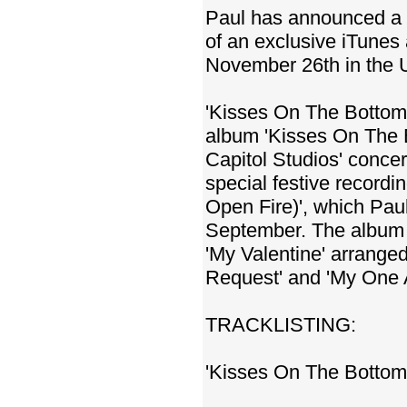
Paul has announced a v
of an exclusive iTune
November 26th in the U
'Kisses On The Bottom 
album 'Kisses On The B
Capitol Studios' concer
special festive record
Open Fire)', which Pau
September. The album w
'My Valentine' arrange
Request' and 'My One 
TRACKLISTING:
'Kisses On The Bottom'