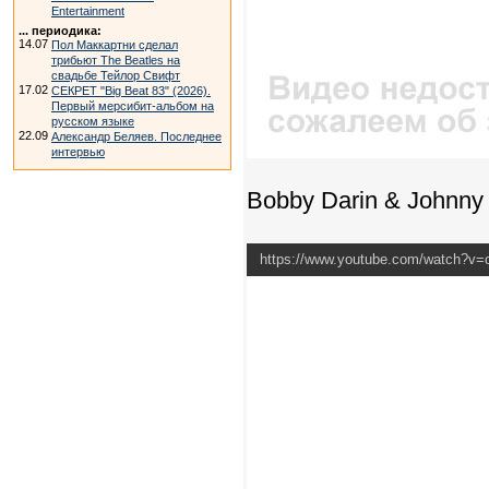
Entertainment
... периодика:
14.07
Пол Маккартни сделал
трибьют The Beatles на
свадьбе Тейлор Свифт
17.02
СЕКРЕТ "Big Beat 83" (2026).
Первый мерсибит-альбом на
русском языке
22.09
Александр Беляев. Последнее
интервью
Bobby Darin & Johnny 
https://www.youtube.com/watch?