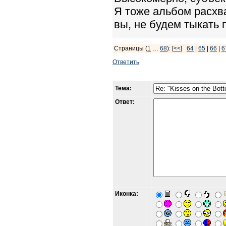
Я тоже альбом расхва
вы, не будем тыкать 
Страницы (
1
…
68
): [
<<
]
64
|
65
|
66
|
6
Ответить
Тема:
Ответ:
Иконка: