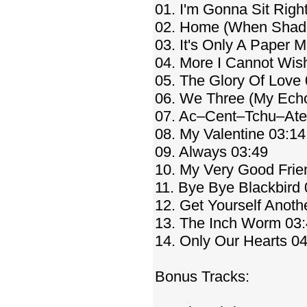
01. I'm Gonna Sit Righ
02. Home (When Shado
03. It's Only A Paper 
04. More I Cannot Wis
05. The Glory Of Love
06. We Three (My Ech
07. Ac–Cent–Tchu–Ate 
08. My Valentine 03:14
09. Always 03:49
10. My Very Good Frie
11. Bye Bye Blackbird 
12. Get Yourself Anoth
13. The Inch Worm 03
14. Only Our Hearts 0
Bonus Tracks: