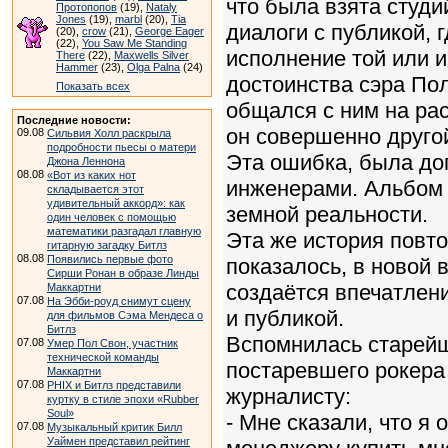
что была взята студи
Протопопов
(19),
Nataly
Jones
(19),
marbl
(20),
Tia
диалоги с публикой, 
(20),
crow
(21),
George Eager
(22),
You Saw Me Standing
исполнение той или и
There
(22),
Maxwells Silver
Hammer
(23),
Olga Palna
(24)
достоинства сэра Пол
Показать всех
общался с ним на рас
Последние новости:
он совершенно другой
09.08
Сильвия Холл раскрыла
подробности пьесы о матери
Эта ошибка, была до
Джона Леннона
08.08
«Вот из каких нот
инженерами. Альбом 
складывается этот
удивительный аккорд»: как
земной реальности.
один человек с помощью
математики разгадал главную
Эта же история повто
гитарную загадку Битлз
08.08
Появились первые фото
показалось, в новой 
Сирши Ронан в образе Линды
создаётся впечатлен
Маккартни
07.08
На Эбби-роуд снимут сцену
и публикой.
для фильмов Сэма Мендеса о
Битлз
Вспомнилась старейша
07.08
Умер Пол Свон, участник
технической команды
постаревшего рокера 
Маккартни
07.08
PHIX и Битлз представили
журналисту:
куртку в стиле эпохи «Rubber
Soul»
- Мне сказали, что я
07.08
Музыкальный критик Билл
Уаймен представил рейтинг