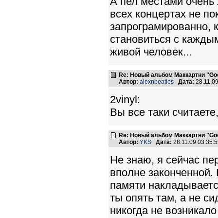
А пел местами очень 
всех концертах не по
запрограмированно, 
становиться с каждым
живой человек...
Re: Новый альбом Маккартни "Good
Автор:
alexnbeatles
Дата:
28.11.0
2vinyl:
Вы все таки считаете
Re: Новый альбом Маккартни "Good
Автор:
YKS
Дата:
28.11.09 03:35
Не знаю, я сейчас пе
вполне законченной. В
памяти накладывается
ты опять там, а не с
никогда не возникало