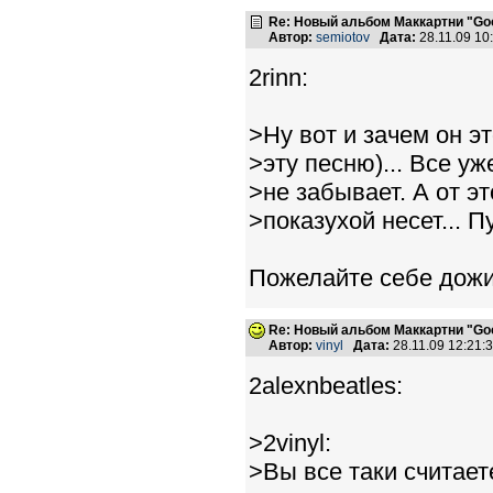
Re: Новый альбом Маккартни "Good
Автор:
semiotov
Дата:
28.11.09 1
2rinn:
>Ну вот и зачем он эт
>эту песню)... Все уж
>не забывает. А от эт
>показухой несет... 
Пожелайте себе дожит
Re: Новый альбом Маккартни "Good
Автор:
vinyl
Дата:
28.11.09 12:21
2alexnbeatles:
>2vinyl:
>Вы все таки считает