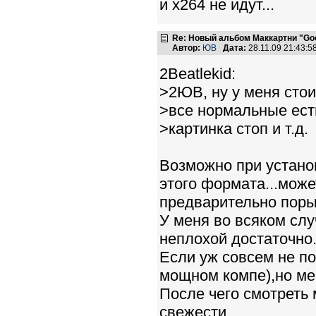
и x264 не идут...
Re: Новый альбом Маккартни "Good
Автор:
ЮВ
Дата:
28.11.09 21:43:
2Beatlekid:
>2ЮВ, ну у меня стои
>все нормальные есть.
>картинка стоп и т.д.
Возможно при устано
этого формата...може
предварительно пор
У меня во всяком слу
неплохой достаточно
Если уж совсем не по
мощном компе),но ме
После чего смотреть
свежести.