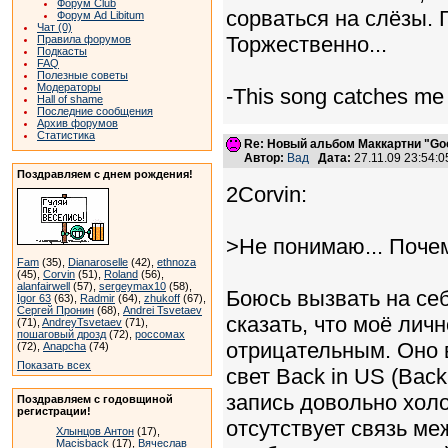
Форум Club
сорваться на слёзы. 
Форум Ad Libitum
Чат (0)
Торжественно...
Правила форумов
Подкасты
FAQ
Полезные советы
Модераторы
-This song catches me
Hall of shame
Последние сообщения
Архив форумов
Статистика
Re: Новый альбом Маккартни "Good
Автор:
Вад
Дата:
27.11.09 23:54
Поздравляем с днем рождения!
2Corvin:
>Не понимаю... Поче
Fam
(35),
Dianaroselle
(42),
ethnoza
(45),
Corvin
(51),
Roland
(56),
alanfairwell
(57),
sergeymax10
(58),
Боюсь вызвать на себ
Igor 63
(63),
Radmir
(64),
zhukoff
(67),
Сергей Пронин
(68),
Andrei Tsvetaev
сказать, что моё лич
(71),
AndreyTsvetaev
(71),
пошаговый дрозд
(72),
россомах
отрицательным. Оно 
(72),
Anapcha
(74)
Показать всех
свет Back in US (Back
запись довольно хол
Поздравляем с годовщиной
регистрации!
отсутствует связь ме
Хлынцов Антон
(17),
Macisback
(17),
Вячеслав