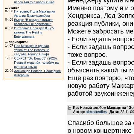
менеджеру купить мне
песен Битлз в новой книге
Именно поэтому я и
... статьи:
07.08
Интервью Пола Маккартни
Хендрикса, Лед Зепп
Амелии Димольденберг
04.08
Бьорк: “В воздухе витают
реакция публики, они
разительные перемены”
01.08
Интервью Пола для ЮТуб
Можете забросать мен
канала The Rest is
Entertainment
- Если задашь вопрос
... периодика:
- Если задашь вопрос
14.07
Пол Маккартни сделал
трибьют The Beatles на
тоже вопрос.
свадьбе Тейлор Свифт
17.02
СЕКРЕТ "Big Beat 83" (2026).
- Если задашь вопрос
Первый мерсибит-альбом на
русском языке
объяснять какой ты м
22.09
Александр Беляев. Последнее
интервью
Ещё раз повторю, что
новую работу Маккар
работой звукоинжене
Re: Новый альбом Маккартни "Good
Автор:
alexnbeatles
Дата:
28.11.0
Спасибо большое за с
о новом концертнике