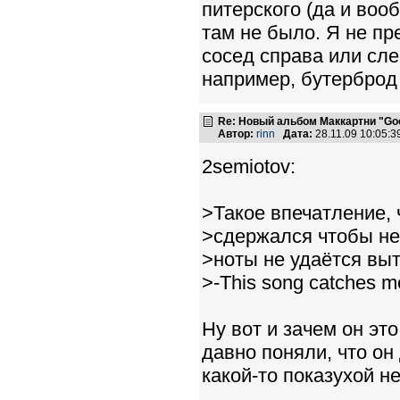
питерского (да и воо
там не было. Я не пр
сосед справа или слев
например, бутерброд в
Re: Новый альбом Маккартни "Good
Автор:
rinn
Дата:
28.11.09 10:05:
2semiotov:
>Такое впечатление, 
>сдержался чтобы не 
>ноты не удаётся выт
>-This song catches m
Ну вот и зачем он это
давно поняли, что он 
какой-то показухой не