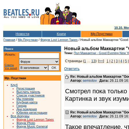
10.10. Мо
Новости
Книги
Мр.Поустман
Главная
/
Мр.Поустман
/
Форум Lost Lennon Tapes
/ Новый альбом Маккартни "Good E
Новый альбом Маккартни "Go
Поиск
Тема:
Пол Маккартни - Good Evening New Yo
Искать:
Страницы (
1
…
13
): [
<<
]
1
|
2
|
3
|
4
|
5
Советы
Vox populi
Ответить
Re: Новый альбом Маккартни "Good
Мр. Поустман
Автор:
semiotov
Дата:
26.11.09 1
Клуб
Регистрация
Смотрел пока только 
Выслать пароль
Список участников
Картинка и звук изум
Мы помним
Клубная карта
Города
Дни рождения
Re: Новый альбом Маккартни "Good
Юбилеи регистрации
Все форумы
Автор:
semiotov
Дата:
26.11.09 1
Форум Lost Lennon Tapes
Форум Photo
Такое впечатление, ч
Форум Music General