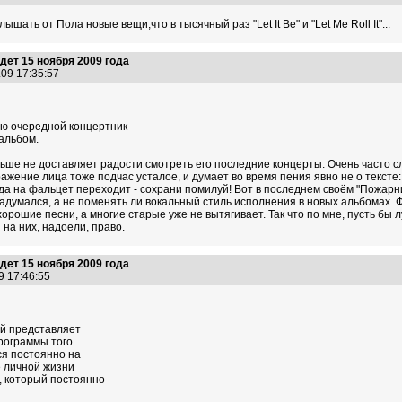
ышать от Пола новые вещи,что в тысячный раз "Let It Be" и "Let Me Roll It"...
ет 15 ноября 2009 года
.09 17:35:57
ю очередной концертник
альбом.
льше не доставляет радости смотреть его последние концерты. Очень часто сл
ражение лица тоже подчас усталое, и думает во время пения явно не о тексте
гда на фальцет переходит - сохрани помилуй! Вот в последнем своём "Пожарн
задумался, а не поменять ли вокальный стиль исполнения в новых альбомах. 
орошие песни, а многие старые уже не вытягивает. Так что по мне, пусть бы
 на них, надоели, право.
ет 15 ноября 2009 года
9 17:46:55
ый представляет
рограммы того
я постоянно на
е личной жизни
 который постоянно