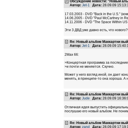
Обсуждение новости: "Новый аль
Автор:
Jet-1
Дата:
28.09.09 15:13
17.03.2003 - DVD "Back in the U.S." (к
14.06.2005 - DVD "Paul McCartney in R
14.11.2006 - DVD "The Space Within US
Эти 3 ДВД уже давно есть, что нового
Re: Новый альбом Маккартни выйд
Автор:
Jet-1
Дата:
28.09.09 15:40
2Max 66:
>Концертная программа за последние
>и почти не меняется. Скучно.
Может у него взгляд иной, он дает ко
менять, в принципе-то она хороша. А
Re: Новый альбом Маккартни выйд
Автор:
Jude
Дата:
28.09.09 16:36
Отличная идея выпустить официальны
послушаю его новый альбом. Не поним
Re: Новый альбом Маккартни выйд
Автор:
zand
Дата:
28.09.09 17:19