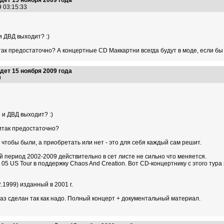
ет 15 ноября 2009 года
9 03:15:33
и ДВД выходит? :)
итак предостаточно? А концертные CD Маккартни всегда будут в моде, если бы
ет 15 ноября 2009 года
59
 и ДВД выходит? :)
 итак предостаточно?
чтобы были, а приобретать или нет - это для себя каждый сам решит.
 период 2002-2009 действительно в сет листе не сильно что меняется.
5 US Tour в поддержку Chaos And Creation. Вот CD-концертнику с этого тура
.1999) изданный в 2001 г.
раз сделан так как надо. Полный концерт + документальный материал.