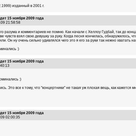
.1999) изданный в 2001 г.
ет 15 ноября 2009 года
.09 21:58:58
ого разума и комментариев не помню. Как начали с Хеллоу Гудбай, так до конца 
ве чувств взял свою девушку за руку. Когда песня кончилась, обнаружилось, чт
и. Он ну очень сильно удивлялся чего это я его за руки так нежно хватать нач
минались :)
ет 15 ноября 2009 года
2:40:13
оминались :)
ь. Это все к тому, что "концертники" не такая уж плохая вещь, как кажется м
ет 15 ноября 2009 года
.09 02:00:35