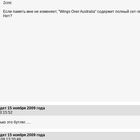
2cmi:
Если память мне не изменяет, "Wings Over Australia" содержит полный сет-л
Нет?
ет 15 ноября 2009 года
13:15:52
о это бутлег......
ет 15 ноября 2009 года
.09 13:20:48