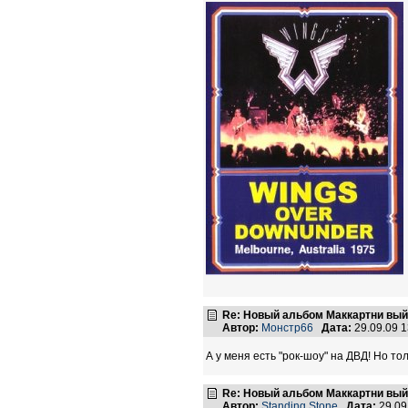
Re: Новый альбом Маккартни выйд
Автор:
Монстр66
Дата:
29.09.09 
А у меня есть "рок-шоу" на ДВД! Но тольк
Re: Новый альбом Маккартни выйд
Автор:
Standing Stone
Дата:
29.09