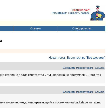
Войти на сайт
Регистрация
|
Выслать пароль
Ссылки
Спецпроекты
да
Новая тема
|
Вернуться во "Все форумы"
Сообщить модераторам
Ссылка
|
(на стадионе,в зале кинотеатра и т.д.) нарочно не придумаешь. Этот, так
Сообщить модераторам
Ссылка
|
о или иного периода, непрерывающийся постоянно на backstage материал