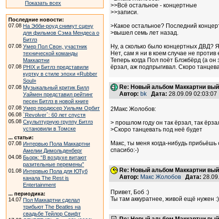
Показать всех
>>Всё остальное - концертные
>>записи.
Последние новости:
07.08
>Какое остальное? Последний конце
На Эбби-роуд снимут сцену
>вышел семь лет назад.
для фильмов Сэма Мендеса о
Битлз
07.08
Ну, а сколько было концертных ДВД? Я 
Умер Пол Свон, участник
Нет, сам я ни в коем случае не против
технической команды
Теперь когда Пол поёт Блэкбёрд (а он 
Маккартни
07.08
ёрзал, аж подпрыгивал. Скоро танцева
PHIX и Битлз представили
куртку в стиле эпохи «Rubber
Soul»
Re: Новый альбом Маккартни выйд
07.08
Музыкальный критик Билл
Автор:
bk
Дата:
28.09.09 02:03:0
Уаймен представил рейтинг
песен Битлз в новой книге
07.08
Умер продюсер Уильям Орбит
2Макс Жолобов:
06.08
`Revolver`: 60 лет спустя
05.08
Скульптурную группу Битлз
> прошлом году он так ёрзал, так ёрза
установили в Томске
>Скоро танцевать под неё будет
... статьи:
Макс, ты меня когда-нибудь прибьёшь
07.08
Интервью Пола Маккартни
спасибо:-)
Амелии Димольденберг
04.08
Бьорк: “В воздухе витают
разительные перемены”
Re: Новый альбом Маккартни выйд
01.08
Интервью Пола для ЮТуб
Автор:
Макс Жолобов
Дата:
28.09
канала The Rest is
Entertainment
Привет, Боб :)
... периодика:
Ты там аккуратнее, живой ещё нужен :)
14.07
Пол Маккартни сделал
трибьют The Beatles на
свадьбе Тейлор Свифт