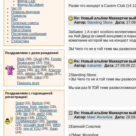
Форум Club
Форум Ad Libitum
Разве что концерт в Cavern Club (14.12
Чат (0)
Правила форумов
Подкасты
Re: Новый альбом Маккартни выйд
FAQ
Автор:
Standing Stone
Дата:
27.09
Полезные советы
Модераторы
Hall of shame
Забавно :) А я вот особого коллективн
Последние сообщения
на Хей Джуд (в самой концовке) в поры
Архив форумов
комапании которой мы на концерт ходил
Статистика
ЗЫ Чего-то не в той теме мы развоспо
Поздравляем с днем рождения!
Ritok
(30),
Olya8
(35),
Fender
Re: Новый альбом Маккартни выйд
Stratocaster
(37),
Phil -
Автор:
irabambi
Дата:
27.09.09 2
Гордость галактики
(37),
Tonny
(45),
drc
(54),
Kravcov
(62),
oldwise
(64),
alpato
(67),
2Standing Stone:
Kosta
(68),
zaka
(72)
>ЗЫ Чего-то не в той теме мы развосп
Показать всех
Мы как раз В ТОЙ теме развоспоминалис
Поздравляем с годовщиной
регистрации!
Snied
(11),
Borkop
(14),
Octopus_from_garden
(15),
2alex2008
(17),
Magnateron
Re: Новый альбом Маккартни выйд
(19),
Me
(19),
abt52
(19),
Автор:
Макс Жолобов
Дата:
28.09
Seralvin
(19),
DISCO
COMMANDER
(20),
Sandjar
(22),
sexuality itself
(22),
WKH
2Евгений Соколов:
(23),
one of YOU
(24),
Yutan
(24)
>2Макс Жолобов: