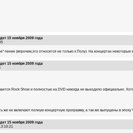
ет 15 ноября 2009 года
:05
" пение (впрочем,это относится не только к Полу). На концертах некоторые 
ет 15 ноября 2009 года
33
ается Rock Show и полностью на DVD никогда не выходило официально. Хотя
ть же не включают полную концертную программу, а так же выпущены в эпох
ет 15 ноября 2009 года
 13:10:21