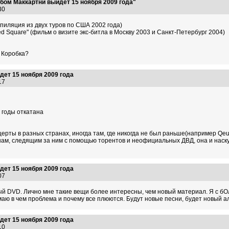
бом Маккартни выйдет 15 ноября 2009 года"
:30
омпиляция из двух туров по США 2002 года)
ed Square" (фильм о визите экс-битла в Москву 2003 и Санкт-Петербург 2004)
? Коробка?
ет 15 ноября 2009 года
:17
 годы откатана
нцерты в разных странах, иногда там, где никогда не был раньше(например Qeu
 нам, следящим за ним с помощью торентов и неофициальных ДВД, она и наск
ет 15 ноября 2009 года
:07
й DVD. Лично мне такие вещи более интересны, чем новый материал. Я с б
аю в чем проблема и почему все плюются. Будут новые песни, будет новый а
ет 15 ноября 2009 года
:10