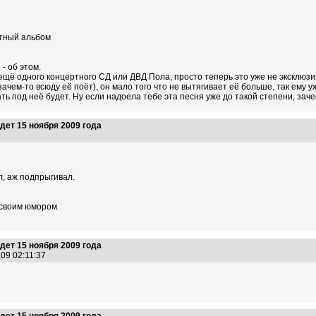
ртный альбом
- об этом.
 ещё одного концертного СД или ДВД Пола, просто теперь это уже не эксклюзив
зачем-то всюду её поёт), он мало того что не вытягивает её больше, так ему у
ть под неё будет. Ну если надоела тебе эта песня уже до такой степени, заче
ет 15 ноября 2009 года
7
л, аж подпрыгивал.
 своим юмором
ет 15 ноября 2009 года
.09 02:11:37