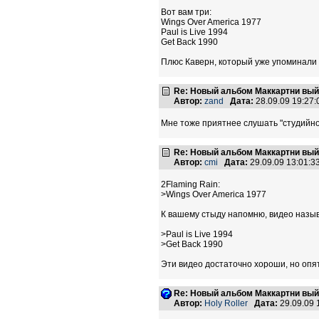
Вот вам три:
Wings Over America 1977
Paul is Live 1994
Get Back 1990
Плюс Каверн, который уже упоминали
Re: Новый альбом Маккартни выйд
Автор:
zand
Дата:
28.09.09 19:27
Мне тоже приятнее слушать "студийное
Re: Новый альбом Маккартни выйд
Автор:
cmi
Дата:
29.09.09 13:01:
2Flaming Rain:
>Wings Over America 1977
К вашему стыду напомню, видео назыв
>Paul is Live 1994
>Get Back 1990
Эти видео достаточно хороши, но опя
Re: Новый альбом Маккартни выйд
Автор:
Holy Roller
Дата:
29.09.09