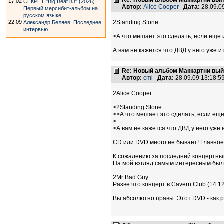
Re: Новый альбом Маккартни выйд
17.02
СЕКРЕТ "Big Beat 83" (2026).
Автор:
Alice Cooper
Дата:
28.09.0
Первый мерсибит-альбом на
русском языке
22.09
2Standing Stone:
Александр Беляев. Последнее
интервью
>А что мешает это сделать, если еще 
А вам не кажется что ДВД у него уже 
Re: Новый альбом Маккартни выйд
Автор:
cmi
Дата:
28.09.09 13:18:
2Alice Cooper:
>2Standing Stone:
>>А что мешает это сделать, если еще
>
>А вам не кажется что ДВД у него уже
CD или DVD много не бывает! Главное 
К сожалению за последний концертный
На мой взгляд самым интересным был 0
2Mr Bad Guy:
Разве что концерт в Cavern Club (14.12
Вы абсолютно правы. Этот DVD - как 