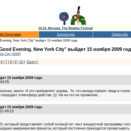
10.10. Москва. The Beatles Festival
Мр.Поустман
Барахолка
Оффлайн
vening, New York City" выйдет 15 ноября 2009 года
od Evening, New York City" выйдет 15 ноября 2009 го
rk City (2009)
|
6
|
7
|
8
|
9
|
10
|
Еще>>
ет 15 ноября 2009 года
1:44:05
онечно, много. И это прибавляет шарма.. То, что иногда говорят люди в толпе 
 передает атмосферу действа :))). Ни на что не променяю...
ет 15 ноября 2009 года
 21:49:23
DVD, который представляет собой полный сет лист концертной программы тог
шедших американских фанаток, который постоянно приходится проматывать.