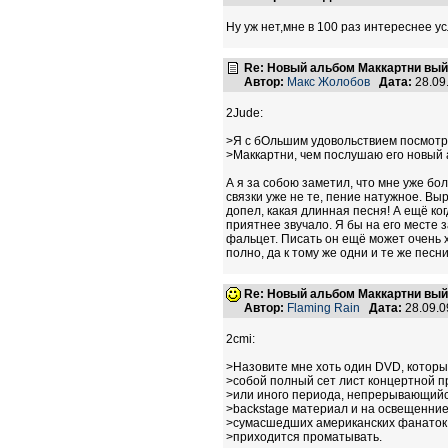
Ну уж нет,мне в 100 раз интереснее усл
Re: Новый альбом Маккартни выйд
Автор:
Макс Жолобов
Дата:
28.09
2Jude:
>Я с бОльшим удовольствием посмотр
>Маккартни, чем послушаю его новый 
А я за собою заметил, что мне уже бо
связки уже не те, пение натужное. Вы
допел, какая длинная песня! А ещё ко
приятнее звучало. Я бы на его месте 
фальцет. Писать он ещё может очень х
полно, да к тому же одни и те же песни
Re: Новый альбом Маккартни выйд
Автор:
Flaming Rain
Дата:
28.09.0
2cmi:
>Назовите мне хоть один DVD, котор
>собой полный сет лист концертной п
>или иного периода, непрерывающийс
>backstage материал и на освещенни
>сумасшедших американских фанаток,
>приходится проматывать.