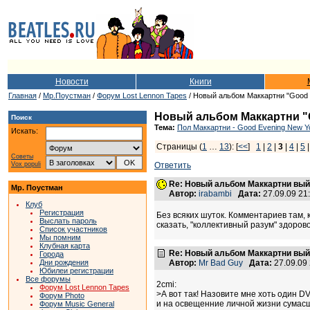
Новости
Книги
Главная
/
Мр.Поустман
/
Форум Lost Lennon Tapes
/ Новый альбом Маккартни "Good E
Новый альбом Маккартни "Go
Поиск
Тема:
Пол Маккартни - Good Evening New Yo
Искать:
Страницы (
1
…
13
): [
<<
]
1
|
2
|
3
|
4
|
5
Советы
Vox populi
Ответить
Re: Новый альбом Маккартни выйд
Мр. Поустман
Автор:
irabambi
Дата:
27.09.09 2
Клуб
Регистрация
Без всяких шуток. Комментариев там, к
Выслать пароль
сказать, "коллективный разум" здорово
Список участников
Мы помним
Клубная карта
Re: Новый альбом Маккартни выйд
Города
Дни рождения
Автор:
Mr Bad Guy
Дата:
27.09.09
Юбилеи регистрации
Все форумы
2cmi:
Форум Lost Lennon Tapes
>А вот так! Назовите мне хоть один 
Форум Photo
и на освещенние личной жизни сумас
Форум Music General