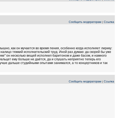
Сообщить модераторам
Ссылка
|
ышно, как он мучается во время пения, особенно когда исполняет лирику:
: налицо тяжкий исполнительский труд. Иной раз думаю: да скорей бы уже
ике" он несколько вещей исполнил баритоном и даже басом, и намного
Фальцет ему больше не даётся, да и слушать неприятно теперь его
 лучше дальше студийными опытами занимался, а то концертников и так
Сообщить модераторам
Ссылка
|