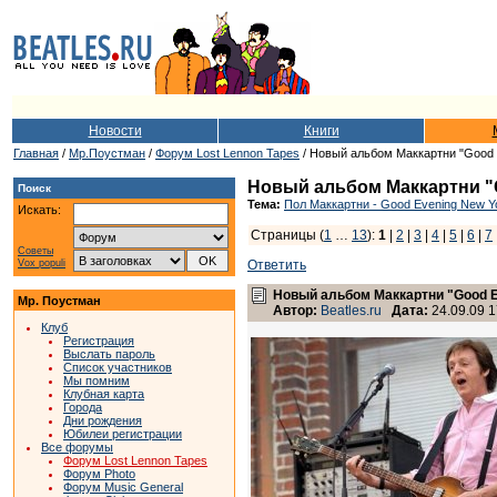
Новости
Книги
Главная
/
Мр.Поустман
/
Форум Lost Lennon Tapes
/ Новый альбом Маккартни "Good E
Новый альбом Маккартни "Go
Поиск
Тема:
Пол Маккартни - Good Evening New Yo
Искать:
Страницы (
1
…
13
):
1
|
2
|
3
|
4
|
5
|
6
|
7
Советы
Vox populi
Ответить
Новый альбом Маккартни "Good Ev
Мр. Поустман
Автор:
Beatles.ru
Дата:
24.09.09 1
Клуб
Регистрация
Выслать пароль
Список участников
Мы помним
Клубная карта
Города
Дни рождения
Юбилеи регистрации
Все форумы
Форум Lost Lennon Tapes
Форум Photo
Форум Music General