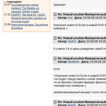
... периодика:
14.07
Здорово!
Пол Маккартни сделал
трибьют The Beatles на
свадьбе Тейлор Свифт
Re: Новый альбом Маккартни выйд
17.02
СЕКРЕТ "Big Beat 83" (2026).
Автор:
cmi
Дата:
24.09.09 18:02:
Первый мерсибит-альбом на
русском языке
22.09
Александр Беляев. Последнее
Хорошая новость! Если и новый DVD б
интервью
номеров :)
Re: Новый альбом Маккартни выйд
Автор:
VadLit
Дата:
24.09.09 18:3
А у меня 14-го день рождения, какой п
Re: Новый альбом Маккартни выйд
Автор:
Beatles4
Дата:
24.09.09 1
2cmi:
>Хорошая новость! Если и новый DVD 
>он будет представлять собой скомпи
>а не фильм о безумствующих фаната
>концертных номеров :)
скомпилированный концерт этого лета
Re: Новый альбом Маккартни выйд
Автор:
Maloh
Дата:
24.09.09 22:2