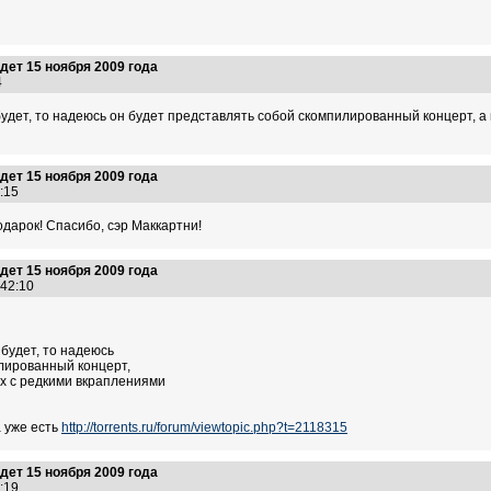
ет 15 ноября 2009 года
34
удет, то надеюсь он будет представлять собой скомпилированный концерт, 
ет 15 ноября 2009 года
0:15
одарок! Спасибо, сэр Маккартни!
ет 15 ноября 2009 года
8:42:10
будет, то надеюсь
лированный концерт,
х с редкими вкраплениями
 уже есть
http://torrents.ru/forum/viewtopic.php?t=2118315
ет 15 ноября 2009 года
3:19