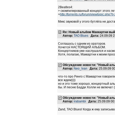
2Beatles4:
> скомпилированный концерт этого ле
>
http://torrents.ru/forum/viewtopic.php?
Микс звуковой у этого бутлёга не дост
Re: Новый альбом Маккартни выйд
Автор:
TAO Blues
Дата:
24.09.09 
Соглашусь с одним из ораторов.
Хочется НАСТОЯЩИЙ АЛЬБОМ.
Концертников уже наслушался и насмо
Хотя, полагаю, Маккартни к моим про
Обсуждение новости: "Новый аль
Автор:
Neo_Ivan
Дата:
25.09.09 0
что-то про Ринго с Маккартни говорили
все ждем))))
но и это тоже хорошо, концертный альб
бы. И песню Бадди Холли не включат (it
Обсуждение новости: "Новый аль
Автор:
irabambi
Дата:
25.09.09 0
Zand, TAO Blues! Когда ж ему записывать