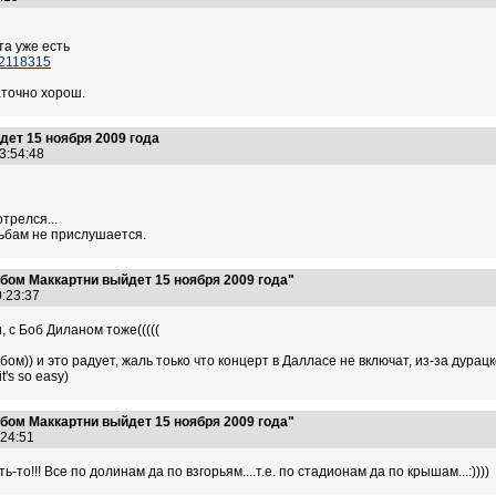
та уже есть
t=2118315
аточно хорош.
ет 15 ноября 2009 года
23:54:48
трелся...
сьбам не прислушается.
бом Маккартни выйдет 15 ноября 2009 года"
0:23:37
, с Боб Диланом тоже(((((
ом)) и это радует, жаль тоько что концерт в Далласе не включат, из-за дура
's so easy)
бом Маккартни выйдет 15 ноября 2009 года"
0:24:51
-то!!! Все по долинам да по взгорьям....т.е. по стадионам да по крышам...:))))