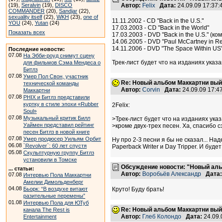
(19),
Seralvin
(19),
DISCO
Автор:
Felix
Дата:
24.09.09 17:37
COMMANDER
(20),
Sandjar
(22),
sexuality itself
(22),
WKH
(23),
one of
11.11.2002 - CD "Back in the U.S."
YOU
(24),
Yutan
(24)
17.03.2003 - CD "Back in the World"
Показать всех
17.03.2003 - DVD "Back in the U.S." (к
14.06.2005 - DVD "Paul McCartney in R
14.11.2006 - DVD "The Space Within US
Последние новости:
07.08
На Эбби-роуд снимут сцену
Трек-лист будет что на изданиях указа
для фильмов Сэма Мендеса о
Битлз
07.08
Умер Пол Свон, участник
Re: Новый альбом Маккартни выйд
технической команды
Автор:
Corvin
Дата:
24.09.09 17:
Маккартни
07.08
PHIX и Битлз представили
куртку в стиле эпохи «Rubber
2Felix:
Soul»
07.08
Музыкальный критик Билл
>Трек-лист будет что на изданиях ука
Уаймен представил рейтинг
>кроме двух-трех песен. Ха, спасибо с
песен Битлз в новой книге
07.08
Умер продюсер Уильям Орбит
Ну про 2-3 песни я бы не сказал... Над
06.08
`Revolver`: 60 лет спустя
Paperback Writer и Day Tripper. И будет 
05.08
Скульптурную группу Битлз
установили в Томске
Обсуждение новости: "Новый аль
... статьи:
Автор:
Воробьёв Александр
Дата:
07.08
Интервью Пола Маккартни
Амелии Димольденберг
04.08
Бьорк: “В воздухе витают
Круто! Буду брать!
разительные перемены”
01.08
Интервью Пола для ЮТуб
Re: Новый альбом Маккартни выйд
канала The Rest is
Автор:
Глеб Колондо
Дата:
24.09.
Entertainment