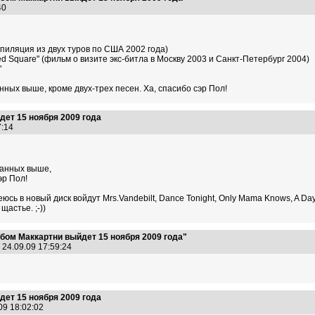
:40
омпиляция из двух туров по США 2002 года)
ed Square" (фильм о визите экс-битла в Москву 2003 и Санкт-Петербург 2004)
"
нных выше, кроме двух-трех песен. Ха, спасибо сэр Пол!
ет 15 ноября 2009 года
47:14
занных выше,
эр Пол!
еюсь в новый диск войдут Mrs.Vandebilt, Dance Tonight, Only Mama Knows, A Day
щастье. ;-))
бом Маккартни выйдет 15 ноября 2009 года"
24.09.09 17:59:24
ет 15 ноября 2009 года
09 18:02:02