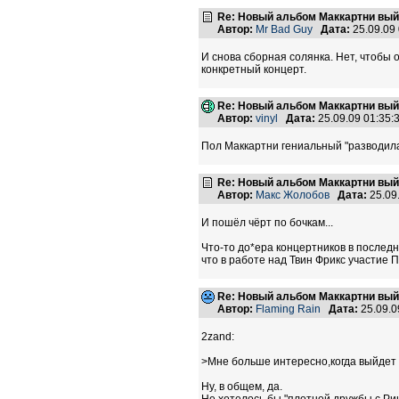
Re: Новый альбом Маккартни выйд
Автор:
Mr Bad Guy
Дата:
25.09.09
И снова сборная солянка. Нет, чтобы 
конкретный концерт.
Re: Новый альбом Маккартни выйд
Автор:
vinyl
Дата:
25.09.09 01:35
Пол Маккартни гениальный "разводила" 
Re: Новый альбом Маккартни выйд
Автор:
Макс Жолобов
Дата:
25.09
И пошёл чёрт по бочкам...
Что-то до*ера концертников в послед
что в работе над Твин Фрикс участие 
Re: Новый альбом Маккартни выйд
Автор:
Flaming Rain
Дата:
25.09.0
2zand:
>Мне больше интересно,когда выйд
Ну, в общем, да.