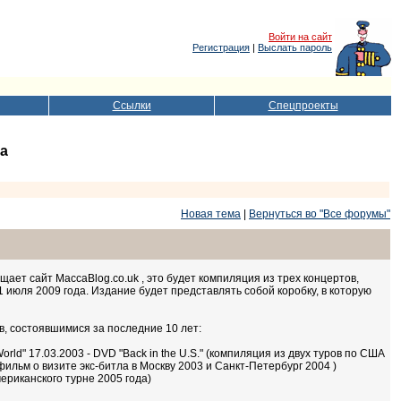
Войти на сайт
Регистрация
|
Выслать пароль
Ссылки
Спецпроекты
да
Новая тема
|
Вернуться во "Все форумы"
ает сайт MaccaBlog.co.uk , это будет компиляция из трех концертов,
21 июля 2009 года. Издание будет представлять собой коробку, в которую
, состоявшимися за последние 10 лет:
e World" 17.03.2003 - DVD "Back in the U.S." (компиляция из двух туров по США
(фильм о визите экс-битла в Москву 2003 и Санкт-Петербург 2004 )
мериканского турне 2005 года)