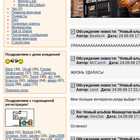
Форум Club
Форум Ad Libitum
Чат (0)
Правила форумов
Подкасты
FAQ
Полезные советы
Модераторы
Hall of shame
Обсуждение новости: "Новый аль
Последние сообщения
Автор:
Beatles4
Дата:
24.09.09 1
Архив форумов
Статистика
УРААААААААААААААААААААААААААА
Поздравляем с днем рождения!
Обсуждение новости: "Новый аль
Автор:
McCarich
Дата:
24.09.09 1
Ritok
(30),
Olya8
(35),
Fender
ЖИЗНЬ УДАЛАСЬ!
Stratocaster
(37),
Phil - Гордость
галактики
(37),
Tonny
(45),
drc
(54),
Kravcov
(62),
oldwise
(64),
alpato
(67),
Kosta
(68),
zaka
(72)
Обсуждение новости: "Новый аль
Автор:
zand
Дата:
24.09.09 17:31
Показать всех
Мне больше интересно,когда выйде
Поздравляем с годовщиной
регистрации!
Re: Новый альбом Маккартни выйд
Автор:
AlexZab
Дата:
24.09.09 17
Отлично!
Snied
(11),
Borkop
(14),
Octopus_from_garden
(15),
2alex2008
Обсуждение новости: "Новый аль
(17),
Magnateron
(19),
Me
(19),
abt52