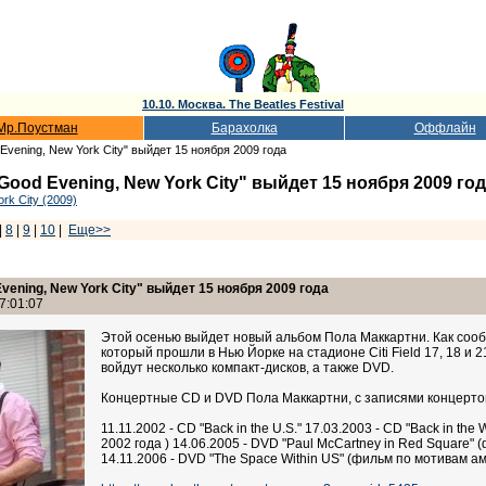
10.10. Москва. The Beatles Festival
Мр.Поустман
Барахолка
Оффлайн
vening, New York City" выйдет 15 ноября 2009 года
od Evening, New York City" выйдет 15 ноября 2009 го
rk City (2009)
|
8
|
9
|
10
|
Еще>>
ening, New York City" выйдет 15 ноября 2009 года
7:01:07
Этой осенью выйдет новый альбом Пола Маккартни. Как сообщ
который прошли в Нью Йорке на стадионе Citi Field 17, 18 и 
войдут несколько компакт-дисков, а также DVD.
Концертные CD и DVD Пола Маккартни, с записями концертов
11.11.2002 - CD "Back in the U.S." 17.03.2003 - CD "Back in th
2002 года ) 14.06.2005 - DVD "Paul McCartney in Red Square" 
14.11.2006 - DVD "The Space Within US" (фильм по мотивам а