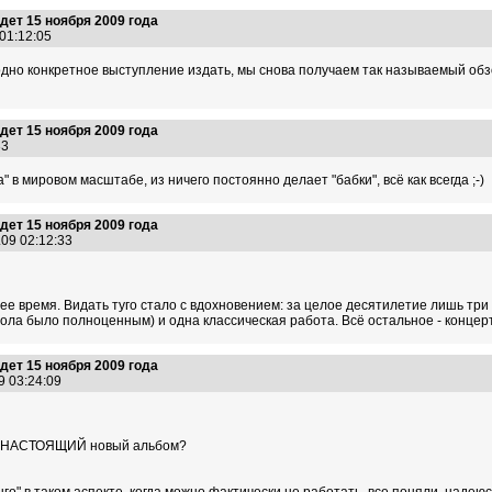
ет 15 ноября 2009 года
 01:12:05
одно конкретное выступление издать, мы снова получаем так называемый обз
ет 15 ноября 2009 года
:33
в мировом масштабе, из ничего постоянно делает "бабки", всё как всегда ;-)
ет 15 ноября 2009 года
.09 02:12:33
нее время. Видать туго стало с вдохновением: за целое десятилетие лишь т
Пола было полноценным) и одна классическая работа. Всё остальное - концертн
ет 15 ноября 2009 года
9 03:24:09
ет НАСТОЯЩИЙ новый альбом?