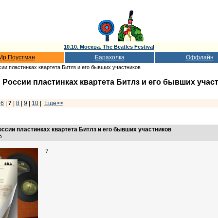
10.10. Москва. The Beatles Festival
Мр.Поустман
Барахолка
Оффлайн
ии пластинках квартета Битлз и его бывших участников
 России пластинках квартета Битлз и его бывших учас
|
6
|
7
|
8
|
9
|
10
|
Еще>>
оссии пластинках квартета Битлз и его бывших участников
:15
7