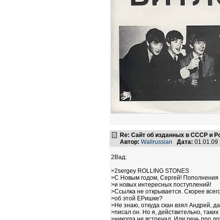
Re: Сайт об изданных в СССР и Р
Автор:
Wallrussian
Дата:
01.01.09
2Вад:
>2sergey ROLLING STONES
>С Новым годом, Сергей! Пополнения 
>и новых интересных поступлений!
>Ссылка не открывается. Скорее всего
>об этой ЕРишке?
>Не знаю, откуда скан взял Андрей, да
>писал он. Но я, действительно, таких
>никогда не встречал. Или речь про др