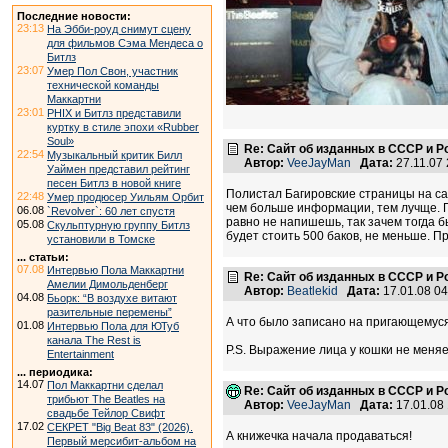
Последние новости:
23:13
На Эбби-роуд снимут сцену
для фильмов Сэма Мендеса о
Битлз
23:07
Умер Пол Свон, участник
технической команды
Маккартни
23:01
PHIX и Битлз представили
куртку в стиле эпохи «Rubber
Soul»
Re: Сайт об изданных в СССР и Р
22:54
Музыкальный критик Билл
Автор:
VeeJayMan
Дата:
27.11.07
Уаймен представил рейтинг
песен Битлз в новой книге
Полистал Багировские страницы на сай
22:48
Умер продюсер Уильям Орбит
чем больше информации, тем лучще. По
06.08
`Revolver`: 60 лет спустя
равно не напишешь, так зачем тогда б
05.08
Скульптурную группу Битлз
будет стоить 500 баков, не меньше. П
установили в Томске
... статьи:
07.08
Интервью Пола Маккартни
Re: Сайт об изданных в СССР и Р
Амелии Димольденберг
Автор:
Beatlekid
Дата:
17.01.08 0
04.08
Бьорк: “В воздухе витают
разительные перемены”
А что было записано на пригающемуся 
01.08
Интервью Пола для ЮТуб
канала The Rest is
P.S. Выражение лица у кошки не меняет
Entertainment
... периодика:
14.07
Пол Маккартни сделал
Re: Сайт об изданных в СССР и Р
трибьют The Beatles на
Автор:
VeeJayMan
Дата:
17.01.08
свадьбе Тейлор Свифт
17.02
СЕКРЕТ "Big Beat 83" (2026).
А книжечка начала продаваться!
Первый мерсибит-альбом на