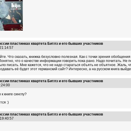
оссии пластинках квартета Битлз и его бывших участников
 21:14:57
те. Что сказать, книжка безусловно полезная. Как с точки зрения обобщени
нятно, что о качестве информации говорить пока рано. Надо почитать. Не п
ыло писать. Мне кажется, что не надо стараться объять не объятное. Жаль, чт
родавать её будет этот германский сайт? Интересно, а на русском книга выйд
оссии пластинках квартета Битлз и его бывших участников
4:24:00
к книге синглу?
ся :)
оссии пластинках квартета Битлз и его бывших участников
 19:40:57