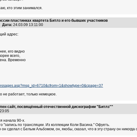
аю, кто этим занимался.
оссии пластинках квартета Битлз и его бывших участников
Дата:
24.03.09 13:11:00
щий адрес:
нее, его видно
орее всего,
ена. Временно
m_messages.asp?msg_id=6710&cfrom=1&showtype=0&cpage=37
 не работает, только немецкое.
лен сайт, посвящённый отечественной дискографии "Битлз""
:23:05
я начала 90-х.
о "запись по трансляции. Из коллекции Коли Васина." Офуеть.
о он сделал с Белым Альбомом, он, якобы, сказал, что в эту страну он никогда