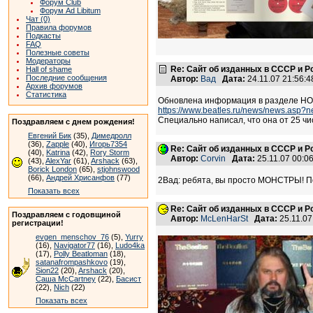
Форум Club
Форум Ad Libitum
Чат (0)
Правила форумов
Подкасты
FAQ
Полезные советы
Модераторы
Re: Сайт об изданных в СССР и Р
Hall of shame
Последние сообщения
Автор:
Вад
Дата:
24.11.07 21:56
Архив форумов
Статистика
Обновлена информация в разделе Н
https://www.beatles.ru/news/news.asp?
Специально написал, что она от 25 ч
Поздравляем с днем рождения!
Евгений Бик
(35),
Димедролл
(36),
Zapple
(40),
Игорь7354
Re: Сайт об изданных в СССР и Р
(40),
Katrina
(42),
Rory Storm
Автор:
Corvin
Дата:
25.11.07 00:
(43),
AlexYar
(61),
Arshack
(63),
Borick London
(65),
stjohnswood
(66),
Андрей Хрисанфов
(77)
2Вад: ребята, вы просто МОНСТРЫ! П
Показать всех
Re: Сайт об изданных в СССР и Р
Поздравляем с годовщиной
Автор:
McLenHarSt
Дата:
25.11.0
регистрации!
evgen_menschov_76
(5),
Yurry
(16),
Navigator77
(16),
Ludo4ka
(17),
Polly Beatloman
(18),
satanafrompashkovo
(19),
Sion22
(20),
Arshack
(20),
Саша McCartney
(22),
Басист
(22),
Nich
(22)
Показать всех