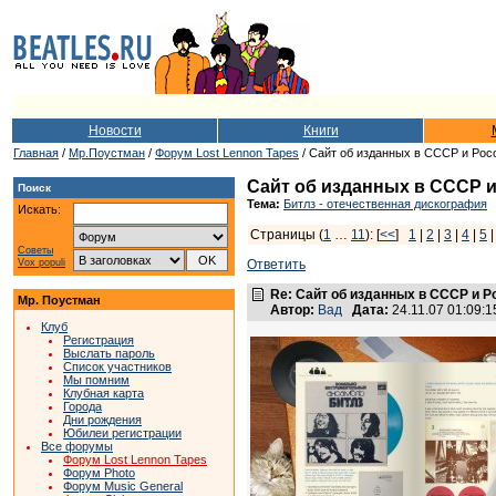
Новости
Книги
Главная
/
Мр.Поустман
/
Форум Lost Lennon Tapes
/ Сайт об изданных в СССР и Росс
Сайт об изданных в СССР и
Поиск
Тема:
Битлз - отечественная дискография
Искать:
Страницы (
1
…
11
): [
<<
]
1
|
2
|
3
|
4
|
5
Советы
Vox populi
Ответить
Re: Сайт об изданных в СССР и Р
Мр. Поустман
Автор:
Вад
Дата:
24.11.07 01:09
Клуб
Регистрация
Выслать пароль
Список участников
Мы помним
Клубная карта
Города
Дни рождения
Юбилеи регистрации
Все форумы
Форум Lost Lennon Tapes
Форум Photo
Форум Music General