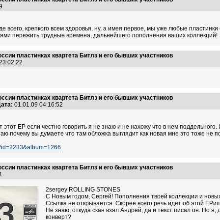
:39
всего, крепкого всем здоровья, ну, а имея первое, мы уже любые пластинки се
рями пережить трудные времена, дальнейшего пополнения ваших коллекций!
оссии пластинках квартета Битлз и его бывших участников
 23:02:22
оссии пластинках квартета Битлз и его бывших участников
ата:
01.01.09 04:16:52
 этот ЕР если честно говорить я не знаю и не нахожу что в нем поддельного. Я
аю почему вы думаете что там обложка выглядит как новая мне это тоже не п
hoto?id=2233&album=1266
оссии пластинках квартета Битлз и его бывших участников
:41
2sergey ROLLING STONES
С Новым годом, Сергей! Пополнения твоей коллекции и новы
Ссылка не открывается. Скорее всего речь идёт об этой ЕРи
Не знаю, откуда скан взял Андрей, да и текст писал он. Но я,
конверт?