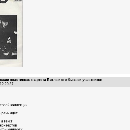
оссии пластинках квартета Битлз и его бывших участников
 12:20:37
твоей коллекции
 речь идёт
 и текст
 конвертов
угой конверт?