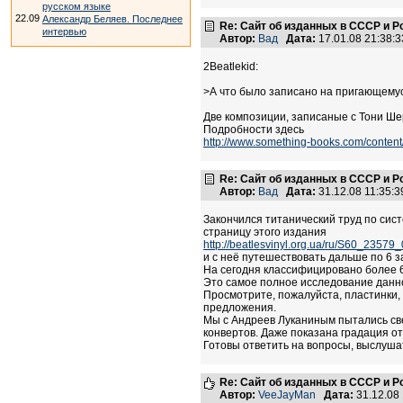
русском языке
22.09
Александр Беляев. Последнее
Re: Сайт об изданных в СССР и Р
интервью
Автор:
Вад
Дата:
17.01.08 21:38
2Beatlekid:
>А что было записано на пригающемуся
Две композиции, записаные с Тони Шер
Подробности здесь
http://www.something-books.com/content
Re: Сайт об изданных в СССР и Р
Автор:
Вад
Дата:
31.12.08 11:35
Закончился титанический труд по сист
страницу этого издания
http://beatlesvinyl.org.ua/ru/S60_23579
и с неё путешествовать дальше по 6
На сегодня классифицировано более 6
Это самое полное исследование данно
Просмотрите, пожалуйста, пластинки, 
предложения.
Мы с Андреев Луканиным пытались св
конвертов. Даже показана градация от
Готовы ответить на вопросы, выслуша
Re: Сайт об изданных в СССР и Р
Автор:
VeeJayMan
Дата:
31.12.08