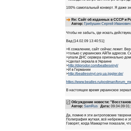
100% самопальный конверт. Я даже зн
Re: Сайт об изданных в СССР и Р
Автор:
Грибушин Сергей Иванович
Чтобы не забыть, где искать действую
Вад [14.02.09 13:40:51]:
>К сожалению, сайт сейчас лежит. Вер
>только с украинских АйПи адресов. Ск
>упали ДНС сервера оригинально дом
>сделал зеркала в Украине
>
http://diprodor.com/beatlesvinyl/
>И в Германии
>
http://beatlesvinyl.org.ua.jiggler.de/
https://www.beatles.ru/postman/foru
В настоящее время украинское зеркало
Обсуждение новости: "Восстанов
Автор:
SamRus
Дата:
09.04.09 01
Да, помню я эти антроповские творени
Полиграфия жуткая, всё небрежно и эт
Говорят, когда Маккартни показали, чт