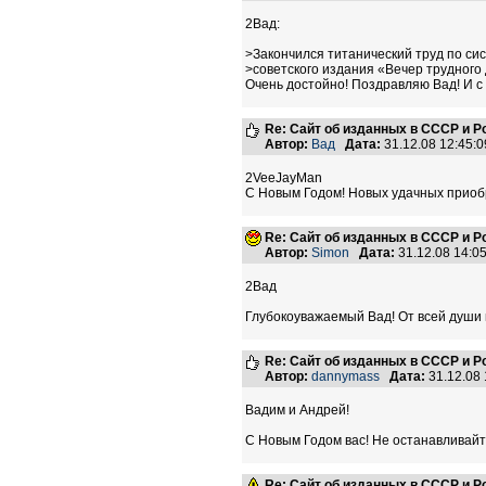
2Вад:
>Закончился титанический труд по си
>советского издания «Вечер трудного 
Очень достойно! Поздравляю Вад! И с
Re: Сайт об изданных в СССР и Р
Автор:
Вад
Дата:
31.12.08 12:45
2VeeJayMan
С Новым Годом! Новых удачных приоб
Re: Сайт об изданных в СССР и Р
Автор:
Simon
Дата:
31.12.08 14:
2Вад
Глубокоуважаемый Вад! От всей души 
Re: Сайт об изданных в СССР и Р
Автор:
dannymass
Дата:
31.12.08
Вадим и Андрей!
С Новым Годом вас! Не останавливайте
Re: Сайт об изданных в СССР и Р