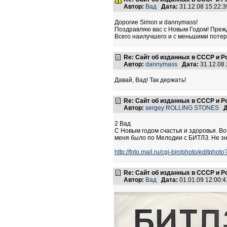
Автор:
Вад
Дата:
31.12.08 15:22
Дорогие Simon и dannymass!
Поздравляю вас с Новым Годом! Прежде 
Всего наилучшего и с меньшими поте
Re: Сайт об изданных в СССР и Р
Автор:
dannymass
Дата:
31.12.08
Давай, Вад! Так держать!
Re: Сайт об изданных в СССР и Р
Автор:
sergey ROLLING STONES
Д
2 Вад
С Новым годом счастья и здоровья. Вот
меня было по Мелодии с БИТЛЗ. Не зн
http://foto.mail.ru/cgi-bin/photo/editp
Re: Сайт об изданных в СССР и Р
Автор:
Вад
Дата:
01.01.09 12:00