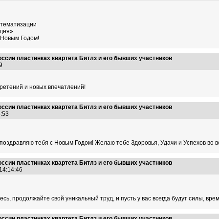
стематизации
дня».
 Новым Годом!
оссии пластинках квартета Битлз и его бывших участников
:09
ретений и новых впечатлений!
оссии пластинках квартета Битлз и его бывших участников
05:53
поздравляю тебя с Новым Годом! Желаю тебе Здоровья, Удачи и Успехов во в
оссии пластинках квартета Битлз и его бывших участников
 14:14:46
сь, продолжайте свой уникальный труд, и пусть у вас всегда будут силы, вр
оссии пластинках квартета Битлз и его бывших участников