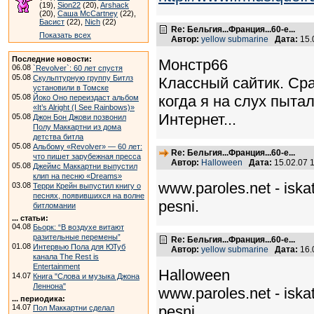
(19),
Sion22
(20),
Arshack
(20),
Саша McCartney
(22),
Басист
(22),
Nich
(22)
Re: Бельгия...Франция...60-е...
Показать всех
Автор:
yellow submarine
Дата:
15.
Последние новости:
Монстр66
06.08
`Revolver`: 60 лет спустя
05.08
Скульптурную группу Битлз
Классный сайтик. Ср
установили в Томске
05.08
когда я на слух пыта
Йоко Оно переиздаст альбом
«It’s Alright (I See Rainbows)»
Интернет...
05.08
Джон Бон Джови позвонил
Полу Маккартни из дома
детства битла
05.08
Альбому «Revolver» — 60 лет:
Re: Бельгия...Франция...60-е...
что пишет зарубежная пресса
Автор:
Halloween
Дата:
15.02.07 
05.08
Джеймс Маккартни выпустил
клип на песню «Dreams»
www.paroles.net - isk
03.08
Терри Крейн выпустил книгу о
песнях, появившихся на волне
pesni.
битломании
... статьи:
04.08
Бьорк: “В воздухе витают
разительные перемены”
Re: Бельгия...Франция...60-е...
01.08
Интервью Пола для ЮТуб
Автор:
yellow submarine
Дата:
16.
канала The Rest is
Entertainment
Halloween
14.07
Книга "Слова и музыка Джона
Леннона"
www.paroles.net - isk
... периодика:
14.07
pesni.
Пол Маккартни сделал