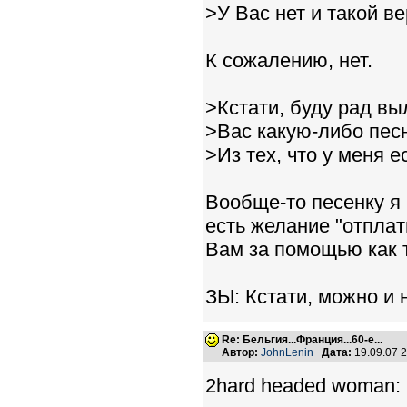
>У Вас нет и такой в
К сожалению, нет.
>Кстати, буду рад вы
>Вас какую-либо песн
>Из тех, что у меня е
Вообще-то песенку я 
есть желание "отплат
Вам за помощью как т
ЗЫ: Кстати, можно и н
Re: Бельгия...Франция...60-е...
Автор:
JohnLenin
Дата:
19.09.07 
2hard headed woman: