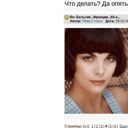
Что делать? Да опять 
Re: Бельгия...Франция...60-е...
Автор:
Тёма Стоунз
Дата:
26.02.0
Страницы: [
<<
]
1
|
2
|
3
|
4
|
5
|
6
|
Еще