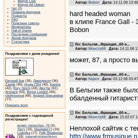
Форум Club
Автор:
Bobon
Дата:
14.11.06 13:
Форум Ad Libitum
Чат (0)
hard headed woman
Правила форумов
Подкасты
FAQ
в клипе France Gall -
Полезные советы
Модераторы
Bobon
Hall of shame
Последние сообщения
Архив форумов
Статистика
Re: Бельгия...Франция...60-е...
Автор:
Монстр66
Дата:
14.11.06 
Поздравляем с днем рождения!
может, 87, а просто в
Re: Бельгия...Франция...60-е...
Автор:
Карел
Дата:
03.12.06 03:
Евгений Бик
(35),
Димедролл
(36),
Zapple
(40),
Игорь7354
(40),
Katrina
(42),
Rory Storm
(43),
AlexYar
(61),
В Бельгии также было 
Arshack
(63),
Borick London
(65),
stjohnswood
(66),
Андрей Хрисанфов
обалденный гитарист
(77)
Показать всех
Re: Бельгия...Франция...60-е...
Поздравляем с годовщиной
Автор:
Монстр66
Дата:
15.02.07 
регистрации!
evgen_menschov_76
(5),
Неплохой сайтик с те
Yurry
(16),
Navigator77
(16),
Ludo4ka
(17),
Polly Beatloman
http://www.frmusique.r
(18),
satanafrompashkovo