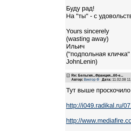
Буду рад!
На "ты" - с удовольств
Yours sincerely
(wasting away)
Ильич
("подпольная кличка" 
JohnLenin)
Re: Бельгия...Франция...60-е...
Автор:
Виктор Ф
Дата:
11.02.08 1
Тут выше проскочило 
http://i049.radikal.ru
http://www.mediafire.c