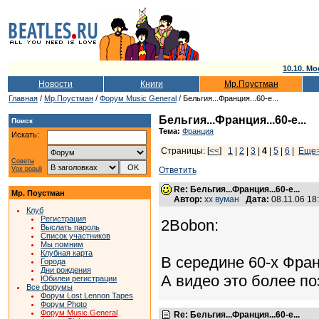
10.10. Мо
Новости
Книги
Мр.Поустман
Главная
/
Мр.Поустман
/
Форум Music General
/ Бельгия...Франция...60-е...
Бельгия...Франция...60-е...
Поиск
Тема:
Франция
Искать:
Страницы: [
<<
]
1
|
2
|
3
|
4
|
5
|
6
|
Еще
Советы
Vox populi
Ответить
Re: Бельгия...Франция...60-е...
Мр. Поустман
Автор:
хх вуман
Дата:
08.11.06 1
Клуб
Регистрация
2Bobon:
Выслать пароль
Список участников
Мы помним
Клубная карта
В середине 60-х Фран
Города
Дни рождения
А видео это более по
Юбилеи регистрации
Все форумы
Форум Lost Lennon Tapes
Форум Photo
Форум Music General
Re: Бельгия...Франция...60-е...