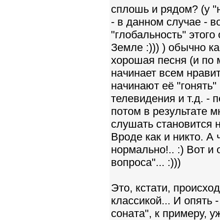
сплошь и рядом? (у "н
- в данном случае - в
"глобальность" этого о
Земле :))) ) обычно к
хорошая песня (и по 
начинает всем нравит
начинают её "гонять"
телевидения и т.д. - 
потом в результате м
слушать становится н
Вроде как и никто. А
нормально!.. :) Вот 
вопроса"... :)))
Это, кстати, происхо
классикой... И опять 
соната", к примеру, уж