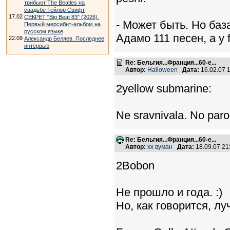
трибьют The Beatles на
свадьбе Тейлор Свифт
17.02
СЕКРЕТ "Big Beat 83" (2026).
- Может быть. Но баз
Первый мерсибит-альбом на
русском языке
Адамо 111 песен, а у f
22.09
Александр Беляев. Последнее
интервью
Re: Бельгия...Франция...60-е...
Автор:
Halloween
Дата:
16.02.07 
2yellow submarine:
Ne sravnivala. No parol
Re: Бельгия...Франция...60-е...
Автор:
хх вуман
Дата:
18.09.07 2
2Bobon
Не прошло и года. :)
Но, как говорится, лу