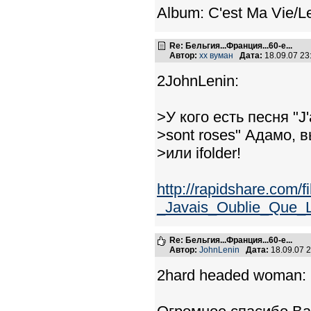
Album: C'est Ma Vie/L
Re: Бельгия...Франция...60-е...
Автор:
хх вуман
Дата:
18.09.07 2
2JohnLenin:
>У кого есть песня "J'
>sont roses" Адамо, 
>или ifolder!
http://rapidshare.com
_Javais_Oublie_Que_L
Re: Бельгия...Франция...60-е...
Автор:
JohnLenin
Дата:
18.09.07 
2hard headed woman: