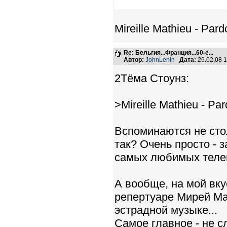
Mireille Mathieu - Par
Re: Бельгия...Франция...60-е...
Автор:
JohnLenin
Дата:
26.02.08 
2Тёма Стоунз:
>Mireille Mathieu - Pa
Вспоминаются не столь
так? Очень просто - 
самых любимых телепе
А вообще, на мой вку
репертуаре Мирей Ма
эстрадной музыке...
Самое главное - не сл