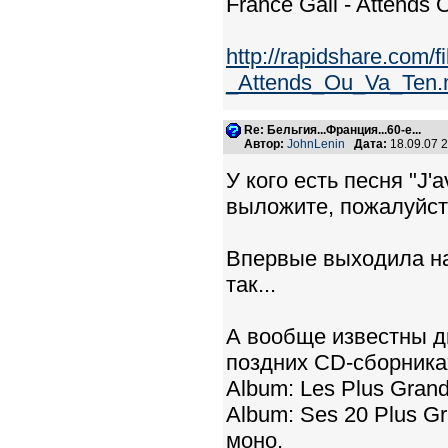
France Gall - Attends 
http://rapidshare.com/
_Attends_Ou_Va_Ten.
Re: Бельгия...Франция...60-е...
Автор:
JohnLenin
Дата:
18.09.07 
У кого есть песня "J'a
выложите, пожалуйста,
Впервые выходила на
так...
А вообще известны дв
поздних CD-сборника
Album: Les Plus Gran
Album: Ses 20 Plus Gr
моно.