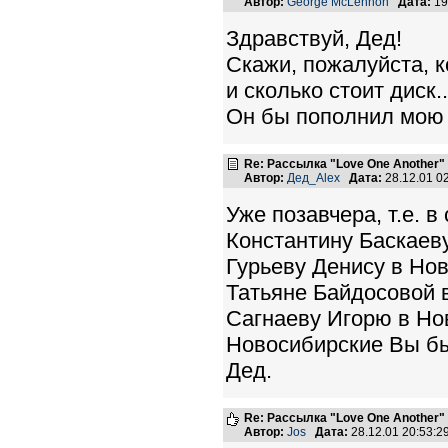
Автор:
George McLennon
Дата:
19
Здравствуй, Дед!
Скажи, пожалуйста, 
и сколько стоит диск..
Он бы пополнил мою 
Re: Рассылка "Love One Another"
Автор:
Дед_Alex
Дата:
28.12.01 0
Уже позавчера, т.е. в
Константину Баскаеву
Гурьеву Денису в Но
Татьяне Байдосовой в
Сагнаеву Игорю в Но
Новосибирские Вы бы
Дед.
Re: Рассылка "Love One Another"
Автор:
Jos
Дата:
28.12.01 20:53: