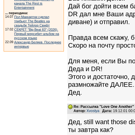
канала The Rest is
Дай бог дойти всем 
Entertainment
DR дал мне Ваши адр
... периодика:
14.07
Пол Маккартни сделал
диване) и отправил.
трибьют The Beatles на
свадьбе Тейлор Свифт
17.02
СЕКРЕТ "Big Beat 83" (2026).
Первый мерсибит-альбом на
Правда всем скажу, 
русском языке
22.09
Александр Беляев. Последнее
Скоро на почту просто
интервью
Для меня, если Вы по
Деда и DR!
Этого и достаточно, 
размножайте ДАЛЕЕ.
Дед.
Re: Рассылка "Love One Another"
Автор:
Xvostya
Дата:
19.12.01 00
Дед, still want those d
ты завтра как?