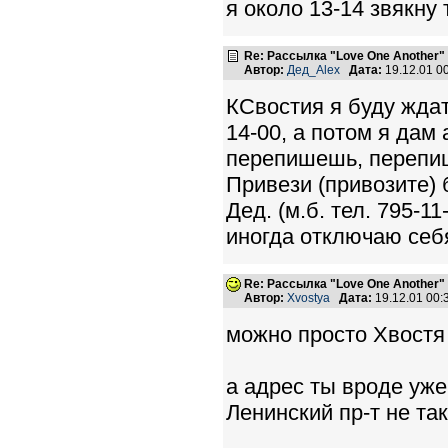
я около 13-14 звякну 
Re: Рассылка "Love One Another"
Автор:
Дед_Alex
Дата:
19.12.01 0
КСвостия я буду ждат
14-00, а потом я дам
перепишешь, перепиш
Привези (привозите) 
Дед. (м.б. тел. 795-1
иногда отключаю себя
Re: Рассылка "Love One Another"
Автор:
Xvostya
Дата:
19.12.01 00
можно просто Хвостя 
а адрес ты вроде уже
Ленинский пр-т не так