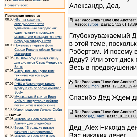
Александр, Дед.
Показать всех
Последние новости:
08.08
«Вот из каких нот
Re: Рассылка "Love One Another"
складывается этот
Автор:
syrbor
Дата:
17.12.01 18:3
удивительный аккорд»: как
один человек с помощью
Глубокоуважаемый Де
математики разгадал главную
гитарную загадку Битлз
в этой теме, посколь
08.08
Появились первые фото
Сирши Ронан в образе Линды
Робертом. И посему в
Маккартни
Деду? Или этот диск
07.08
На Эбби-роуд снимут сцену
для фильмов Сэма Мендеса о
Весь в предвкушении д
Битлз
07.08
Умер Пол Свон, участник
технической команды
Маккартни
Re: Рассылка "Love One Another"
07.08
PHIX и Битлз представили
Автор:
Dimon
Дата:
17.12.01 19:
куртку в стиле эпохи «Rubber
Soul»
Спасибо Дед!Ждем дис
07.08
Музыкальный критик Билл
Уаймен представил рейтинг
песен Битлз в новой книге
07.08
Умер продюсер Уильям Орбит
Re: Рассылка "Love One Another"
... статьи:
Автор:
Дед_Alex
Дата:
19.12.01 0
07.08
Интервью Пола Маккартни
Амелии Димольденберг
Дед_Alex Никогда ден
04.08
Бьорк: “В воздухе витают
разительные перемены”
Вас никаких денег.
01.08
Интервью Пола для ЮТуб