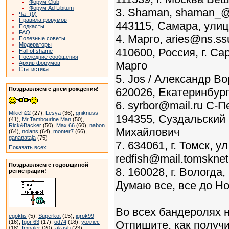
Форум Club
Форум Ad Libitum
3. Shaman, shaman_@
Чат (0)
Правила форумов
443115, Самара, улиц
Подкасты
FAQ
4. Марго, aries@ns.ssu
Полезные советы
Модераторы
410600, Россия, г. Са
Hall of shame
Последние сообщения
Марго
Архив форумов
Статистика
5. Jos / Александр Во
Поздравляем с днем рождения!
620026, Екатеринбург
6. syrbor@mail.ru С-П
Mikich22
(27),
Lesya
(36),
gniknuss
194355, Суздальский п
(41),
Mr.Tambourine Man
(50),
Rick&Backer
(50),
Max 66
(60),
nabon
Михайлович
(64),
nolans
(64),
monter7
(66),
ganapataja
(75)
7. 634061, г. Томск, 
Показать всех
redfish@mail.tomsknet
Поздравляем с годовщиной
8. 160028, г. Вологда
регистрации!
Думаю все, все до Но
Во всех бандеролях н
egoktis
(5),
Superkot
(15),
igrok99
(16),
Igor 63
(17),
od74
(18),
уоллес
Отпишите, как получи
(18),
Impaler
(20),
akash
(23)