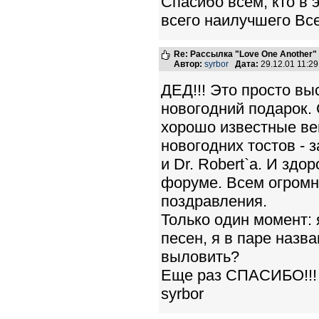
Cпасибо всем, кто в
всего наилучшего В
Re: Рассылка "Love One Another"
Автор:
syrbor
Дата:
29.12.01 11:2
ДЕД!!! Это просто вы
новогодний подарок.
хорошо известные ве
новогодних тостов - з
и Dr. Robert`а. И зд
форуме. Всем огромн
поздравления.
Только один момент: 
песен, я в паре назв
выловить?
Еще раз СПАСИБО!!!
syrbor