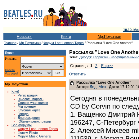
10.10. Мо
Новости
Книги
Мр.Поустман
Главная
/
Мр.Поустман
/
Форум Lost Lennon Tapes
/ Рассылка "Love One Another"
Рассылка "Love One Anothe
Поиск
Тема:
Джордж Харрисон - неофициальный сб
Искать:
Страницы:
1
|
2
|
Еще>>
Советы
Vox populi
Ответить
Рассылка "Love One Another"
Мр. Поустман
Автор:
Дед_Alex
Дата:
17.12.01 1
Клуб
Регистрация
Сегодня в понедельни
Выслать пароль
Список участников
CD by Corvin по сле
Мы помним
Клубная карта
1. Ващенко Дмитрий Ю
Города
Дни рождения
196247, С-Петербург у
Юбилеи регистрации
Все форумы
2. Алексей Михеев mi
Форум Lost Lennon Tapes
Форум Photo
Форум Music General
111539, г. Москва Ве