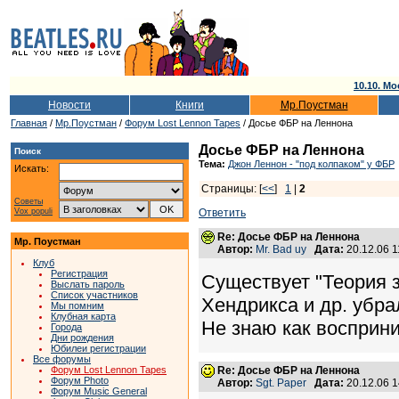
10.10. Мо
Новости
Книги
Мр.Поустман
Главная
/
Мр.Поустман
/
Форум Lost Lennon Tapes
/ Досье ФБР на Леннона
Досье ФБР на Леннона
Поиск
Тема:
Джон Леннон - "под колпаком" у ФБР
Искать:
Страницы: [
<<
]
1
|
2
Советы
Vox populi
Ответить
Re: Досье ФБР на Леннона
Мр. Поустман
Автор:
Mr. Bad uy
Дата:
20.12.06 
Клуб
Регистрация
Существует "Теория з
Выслать пароль
Список участников
Хендрикса и др. убра
Мы помним
Клубная карта
Не знаю как восприни
Города
Дни рождения
Юбилеи регистрации
Все форумы
Форум Lost Lennon Tapes
Re: Досье ФБР на Леннона
Форум Photo
Автор:
Sgt. Paper
Дата:
20.12.06 
Форум Music General