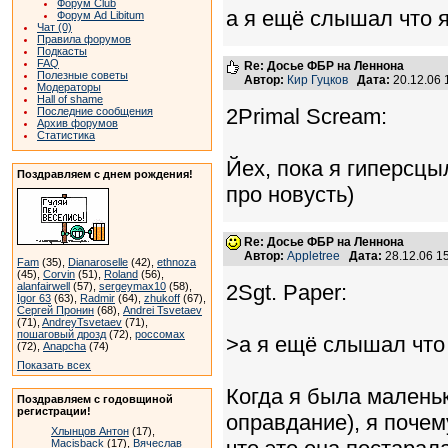
Форум Club
а я ещё слышал что 
Форум Ad Libitum
Чат (0)
Правила форумов
Подкасты
FAQ
Re: Досье ФБР на Леннона
Полезные советы
Автор:
Кир Гуцков
Дата:
20.12.06
Модераторы
Hall of shame
2Primal Scream:
Последние сообщения
Архив форумов
Статистика
Йех, пока я гиперсцыл
Поздравляем с днем рождения!
про новусть)
Re: Досье ФБР на Леннона
Автор:
Appletree
Дата:
28.12.06 1
Fam
(35),
Dianaroselle
(42),
ethnoza
(45),
Corvin
(51),
Roland
(56),
alanfairwell
(57),
sergeymax10
(58),
2Sgt. Paper:
Igor 63
(63),
Radmir
(64),
zhukoff
(67),
Сергей Пронин
(68),
Andrei Tsvetaev
(71),
AndreyTsvetaev
(71),
пошаговый дрозд
(72),
россомах
>а я ещё слышал что
(72),
Anapcha
(74)
Показать всех
Когда я была маленьк
Поздравляем с годовщиной
регистрации!
оправдание), я почем
Хлынцов Антон
(17),
Macisback
(17),
Вячеслав