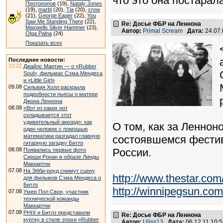
что это она постарал
Протопопов
(19),
Nataly Jones
(19),
marbl
(20),
Tia
(20),
crow
(21),
George Eager
(22),
You
Saw Me Standing There
(22),
Re: Досье ФБР на Леннона
Maxwells Silver Hammer
(23),
Автор:
Primal Scream
Дата:
24.07
Olga Palna
(24)
Показать всех
Последние новости:
23:22
Джайлс Мартин — о «Rubber
Soul», фильмах Сэма Мендеса
и «Little Girl»
09.08
Сильвия Холл раскрыла
подробности пьесы о матери
Джона Леннона
08.08
«Вот из каких нот
складывается этот
удивительный аккорд»: как
О том, как за Леннон
один человек с помощью
математики разгадал главную
состоявшемся фестив
гитарную загадку Битлз
08.08
России.
Появились первые фото
Сирши Ронан в образе Линды
Маккартни
07.08
На Эбби-роуд снимут сцену
http://www.thestar.com
для фильмов Сэма Мендеса о
Битлз
http://winnipegsun.c
07.08
Умер Пол Свон, участник
технической команды
Маккартни
07.08
PHIX и Битлз представили
Re: Досье ФБР на Леннона
куртку в стиле эпохи «Rubber
Автор:
Uliss13
Дата:
06.12.11 10: