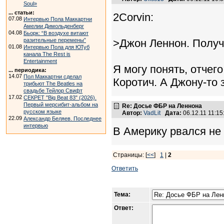
Soul»
... статьи:
2Corvin:
07.08
Интервью Пола Маккартни
Амелии Димольденберг
04.08
Бьорк: “В воздухе витают
разительные перемены”
>Джон Леннон. Получ
01.08
Интервью Пола для ЮТуб
канала The Rest is
Entertainment
Я могу понять, отчег
... периодика:
14.07
Пол Маккартни сделал
Коротич. А Джону-то 
трибьют The Beatles на
свадьбе Тейлор Свифт
17.02
СЕКРЕТ "Big Beat 83" (2026).
Первый мерсибит-альбом на
Re: Досье ФБР на Леннона
русском языке
Автор:
VadLit
Дата:
06.12.11 11:1
22.09
Александр Беляев. Последнее
интервью
В Америку рвался не 
Страницы: [
<<
]
1
|
2
Ответить
Тема:
Ответ: