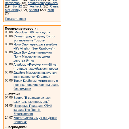
Beatloman
(18),
satanafrompashkovo
(19),
Sion22
(20),
Arshack
(20),
Саша
McCartney
(22),
Басист
(22),
Nich
(22)
Показать всех
Последние новости:
06.08
`Revolver`: 60 лет спустя
05.08
Скульптурную группу Битлз
установили в Томске
05.08
Йоко Оно переиздаст альбом
«It’s Alright (I See Rainbows)»
05.08
Джон Бон Джови позвонил
Полу Маккартни из дома
детства битла
05.08
Альбому «Revolver» — 60 лет:
что пишет зарубежная пресса
05.08
Джеймс Маккартни выпустил
клип на песню «Dreams»
03.08
Терри Крейн выпустил книгу о
песнях, появившихся на волне
битломании
... статьи:
04.08
Бьорк: “В воздухе витают
разительные перемены”
01.08
Интервью Пола для ЮТуб
канала The Rest is
Entertainment
14.07
Книга "Слова и музыка Джона
Леннона"
... периодика: