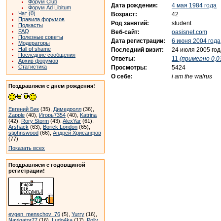
Форум Club
Дата рождения:
4 мая 1984 года
Форум Ad Libitum
Чат (0)
Возраст:
42
Правила форумов
Род занятий:
student
Подкасты
FAQ
Веб-сайт:
oasisnet.com
Полезные советы
Дата регистрации:
6 июня 2004 года
Модераторы
Hall of shame
Последний визит:
24 июля 2005 год
Последние сообщения
Ответы:
11
(примерно 0,03
Архив форумов
Статистика
Просмотры:
5424
О себе:
i am the walrus
Поздравляем с днем рождения!
Евгений Бик
(35),
Димедролл
(36),
Zapple
(40),
Игорь7354
(40),
Katrina
(42),
Rory Storm
(43),
AlexYar
(61),
Arshack
(63),
Borick London
(65),
stjohnswood
(66),
Андрей Хрисанфов
(77)
Показать всех
Поздравляем с годовщиной
регистрации!
evgen_menschov_76
(5),
Yurry
(16),
Navigator77
(16),
Ludo4ka
(17),
Polly