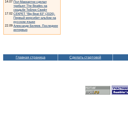
14.07
Пол Маккартни сделал
трибьют The Beatles на
свадьбе Тейлор Свифт
17.02
СЕКРЕТ "Big Beat 83" (2026).
Первый мерсибит-альбом на
русском языке
22.09
Александр Беляев. Последнее
интервью
Главная страница
Сделать стартовой