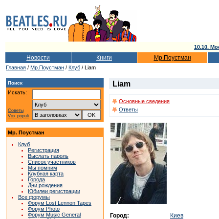
10.10. Мо
Новости
Книги
Мр.Поустман
Главная
/
Мр.Поустман
/
Клуб
/ Liam
Liam
Поиск
Искать:
Основные сведения
Ответы
Советы
Vox populi
Мр. Поустман
Клуб
Регистрация
Выслать пароль
Список участников
Мы помним
Клубная карта
Города
Дни рождения
Юбилеи регистрации
Все форумы
Форум Lost Lennon Tapes
Форум Photo
Форум Music General
Город:
Киев