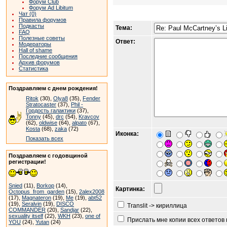
Форум Club
Форум Ad Libitum
Чат (0)
Правила форумов
Подкасты
Тема:
FAQ
Полезные советы
Ответ:
Модераторы
Hall of shame
Последние сообщения
Архив форумов
Статистика
Поздравляем с днем рождения!
Ritok
(30),
Olya8
(35),
Fender
Stratocaster
(37),
Phil -
Гордость галактики
(37),
Tonny
(45),
drc
(54),
Kravcov
(62),
oldwise
(64),
alpato
(67),
Kosta
(68),
zaka
(72)
Иконка:
Показать всех
Поздравляем с годовщиной
регистрации!
Snied
(11),
Borkop
(14),
Картинка:
Octopus_from_garden
(15),
2alex2008
(17),
Magnateron
(19),
Me
(19),
abt52
(19),
Seralvin
(19),
DISCO
Translit -> кириллица
COMMANDER
(20),
Sandjar
(22),
sexuality itself
(22),
WKH
(23),
one of
Прислать мне копии всех ответов
YOU
(24),
Yutan
(24)