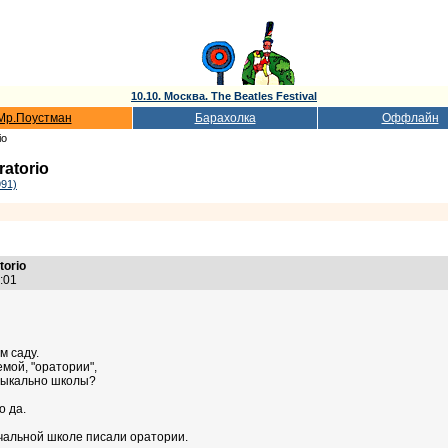
10.10. Москва. The Beatles Festival
Мр.Поустман
Барахолка
Оффлайн
io
ratorio
991)
torio
5:01
м саду.
емой, "оратории",
зыкально школы?
о да.
чальной школе писали оратории.