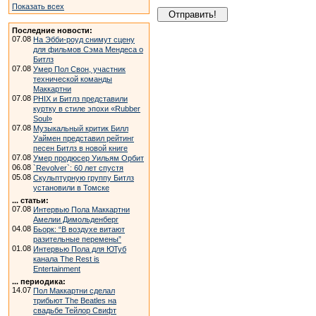
Показать всех
Последние новости:
07.08
На Эбби-роуд снимут сцену
для фильмов Сэма Мендеса о
Битлз
07.08
Умер Пол Свон, участник
технической команды
Маккартни
07.08
PHIX и Битлз представили
куртку в стиле эпохи «Rubber
Soul»
07.08
Музыкальный критик Билл
Уаймен представил рейтинг
песен Битлз в новой книге
07.08
Умер продюсер Уильям Орбит
06.08
`Revolver`: 60 лет спустя
05.08
Скульптурную группу Битлз
установили в Томске
... статьи:
07.08
Интервью Пола Маккартни
Амелии Димольденберг
04.08
Бьорк: “В воздухе витают
разительные перемены”
01.08
Интервью Пола для ЮТуб
канала The Rest is
Entertainment
... периодика:
14.07
Пол Маккартни сделал
трибьют The Beatles на
свадьбе Тейлор Свифт