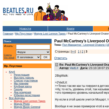
Новости
Книги
Главная
/
Мр.Поустман
/
Форум Lost Lennon Tapes
/ Paul McCartney’s Liverpool Orator
Paul McCartney’s Liverpool O
Поиск
Тема:
Пол Маккартни - Liverpool Oratorio (1
Искать:
Страницы: [
<<
]
1
|
2
|
3
Советы
Vox populi
Ответить
Re: Paul McCartney’s Liverpool Ora
Мр. Поустман
Автор:
VadLit
Дата:
23.10.18 07:1
Клуб
Регистрация
2BigWalk:
Выслать пароль
Список участников
>2VadLit:
Мы помним
>>Точно так же как ты говорил в детско
Клубная карта
>Ну, то есть, уровень этой, так называ
Города
Дни рождения
>это примерно уровень начальной му
Юбилеи регистрации
Все форумы
Ну если в этой школе учится Моцарт, т
Форум Lost Lennon Tapes
Форум Photo
Вообще я не знаю примеров чтоб в на
Форум Music General