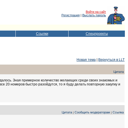
Войти на сайт
Регистрация
|
Выслать пароль
Ссылки
Спецпроекты
Новая тема
|
Вернуться в LLT
Цитата
удалось. Зная примерное количество желающих среди своих знакомых и
все 20 номеров быстро разойдутся, то я буду делать повторную закупку и
Цитата
Сообщить модераторам
Ссылка
|
|