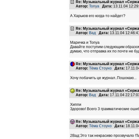
Re: Музыкальный журнал «Сержан
Автор:
Tonya
Дата:
13.11.04 12:2
А Харьков его когда-то найдет?
Re: Музыкальный журнал «Сержан
Автор:
Вад
Дата:
13.11.04 12:46
Маричка и Tonya
Давайте поступим следующим образом.
думаю, что отправка их по почте не б
Re: Музыкальный журнал «Сержан
Автор:
Тёма Стоунз
Дата:
17.11.0
Хочу побачить це журнал..Пошокаю...
Re: Музыкальный журнал «Сержан
Автор:
Вад
Дата:
17.11.04 22:17
Хиппи
Здорово! Всего 3 грамматические ошиб
Re: Музыкальный журнал «Сержан
Автор:
Тёма Стоунз
Дата:
18.11.0
2Вад:Это так некрасиво прозвучало !Т