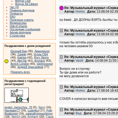
Форум Club
Форум Ad Libitum
Чат (0)
Re: Музыкальный журнал «Сержан
Правила форумов
Автор:
Holms
Дата:
13.08.04 02:
Подкасты
FAQ
ну ёмаё.. ДА ДОЛНЫ ВЗЯТЬ былбы ты в 
Полезные советы
Модераторы
Hall of shame
Последние сообщения
Re: Музыкальный журнал «Сержан
Архив форумов
Автор:
Holms
Дата:
13.08.04 02:
Статистика
только бы хотябы разошлось у нас в 
Поздравляем с днем рождения!
на человек ыкажем 50
Евгений Бик
(35),
Димедролл
(36),
Zapple
(40),
Игорь7354
Re: Музыкальный журнал «Сержан
(40),
Katrina
(42),
Rory Storm
Автор:
Vasili
Дата:
14.08.04 11:5
(43),
AlexYar
(61),
Arshack
(63),
Borick London
(65),
stjohnswood
(66),
Андрей Хрисанфов
(77)
Вопрос не в строчку:
Показать всех
Ты где дома или на работе?
не могу дозвонится
Поздравляем с годовщиной
регистрации!
Re: Музыкальный журнал «Сержан
Автор:
Holms
Дата:
17.08.04 18:
COVER я написал воощето вам письмо.
evgen_menschov_76
(5),
Yurry
(16),
Re: Музыкальный журнал «Сержан
Navigator77
(16),
Ludo4ka
(17),
Polly
Автор:
Вад
Дата:
17.08.04 23:28
Beatloman
(18),
satanafrompashkovo
(19),
Sion22
(20),
Arshack
(20),
Саша