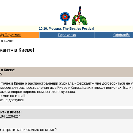
10.10. Москва. The Beatles Festival
Мр.Поустман
Барахолка
Оффлайн
 в Киеве!
ант» в Киеве!
в Киеве!
05
х точек в Киеве о распространении журнала «Сержант» мне договориться не 
номеров для распространения их в Киеве и ближайших к городу регионах. Если 
 экземпляров первого номера этого журнала.
мне на e-mail.
ас не доступен.
т» в Киеве!
.04 12:04:27
о встретиться и сколько он стоит?