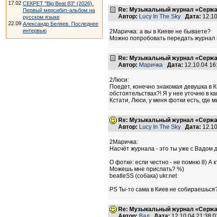
17.02
СЕКРЕТ "Big Beat 83" (2026).
Re: Музыкальный журнал «Сержан
Первый мерсибит-альбом на
Автор:
Lucy In The Sky
Дата:
12.10
русском языке
22.09
Александр Беляев. Последнее
интервью
2Маричка: а вы в Киеве не бываете?
Можно попробовать передать журнал п
Re: Музыкальный журнал «Сержан
Автор:
Маричка
Дата:
12.10.04 1
2Люси:
Поедет, конечно знакомая девушка в Ки
обстоятельствах?! Я у нее уточню в к
Кстати, Люси, у меня фотки есть, где
Re: Музыкальный журнал «Сержан
Автор:
Lucy In The Sky
Дата:
12.10
2Маричка:
Насчёт журнала - это ты уже с Вадом 
О фотке: если честно - не помню 8) А 
Можешь мне прислать? %)
beatleSS (собака) ukr.net
PS Ты-то сама в Киев не собираешься
Re: Музыкальный журнал «Сержан
Автор:
Вад
Дата:
12.10.04 21:38