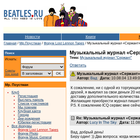
Новости
Книги
Главная
/
Мр.Поустман
/
Форум Lost Lennon Tapes
/ Музыкальный журнал «Сержант»
Музыкальный журнал «Серж
Поиск
Тема:
Музыкальный журнал "Сержант"
Искать:
Ответить
Советы
Музыкальный журнал «Сержант» 
Vox populi
Автор:
Вад
Дата:
10.08.04 13:49:
Мр. Поустман
К сожалению, ни с одной из торгующи
друзей, я выкупил за свои деньги 20 
Клуб
Регистрация
доставку дополнительного количества
Выслать пароль
Желающие приобрести журнал пишите 
Список участников
P.S. К сожалению ICQ сервис мне сейч
Мы помним
Клубная карта
Города
Re: Музыкальный журнал «Сержан
Дни рождения
Юбилеи регистрации
Автор:
Lucy In The Sky
Дата:
11.08
Все форумы
Форум Lost Lennon Tapes
Вад, добрый день!
Форум Photo
Беру один! :)) Два вопроса: когда можн
Форум Music General