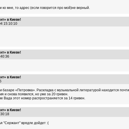
ко мне, то адрес (если говорится про мой)не верный.
т» в Киеве!
04 15:10:10
т» в Киеве!
3:40:36
т» в Киеве!
:56
м базаре «Петровка». Раскладка с музыкальной литературой находится почти
я и снова появился, но уже за 20 гривен.
ве Вада этот номер распространяется за 14 гривен.
т» в Киеве!
0:30:18
я "Сержант" врядле дойдет :(