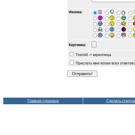
Иконка:
Картинка:
Translit -> кириллица
Прислать мне копии всех ответов
Главная страница
Сделать старто