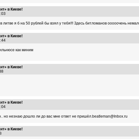
т» в Киеве!
35:03
литве я б на 50 рублей бы взял у тебя!!! Здесь битломанов ооооочень немал
т» в Киеве!
36:44
Вильнюсе как миним
т» в Киеве!
5:38
т» в Киеве!
42:04
. но незнаю дошло ли до вас мне ответ не пришёл.beatleman@Inbox.ru
т» в Киеве!
:28