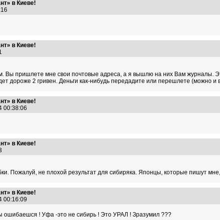
т» в Киеве!
9:16
т» в Киеве!
:41
 Вы пришлете мне свои почтовые адреса, а я вышлю на них Вам журналы. Эт
удет дороже 2 гривен. Деньги как-нибудь передадите или перешлете (можно и 
т» в Киеве!
4 00:38:06
т» в Киеве!
:03
ки. Пожалуй, не плохой результат для сибиряка. Японцы, которые пишут мне,
т» в Киеве!
4 00:16:09
ы ошибаешся ! Уфа -это не сибирь ! Это УРАЛ ! Зразумил ???