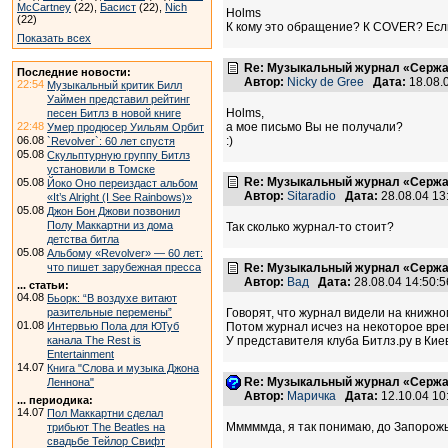
McCartney
(22),
Басист
(22),
Nich
Holms
(22)
К кому это обращение? К COVER? Если 
Показать всех
Re: Музыкальный журнал «Сержан
Последние новости:
Автор:
Nicky de Gree
Дата:
18.08.
22:54
Музыкальный критик Билл
Уаймен представил рейтинг
Holms,
песен Битлз в новой книге
22:48
а мое письмо Вы не получали?
Умер продюсер Уильям Орбит
06.08
:)
`Revolver`: 60 лет спустя
05.08
Скульптурную группу Битлз
установили в Томске
Re: Музыкальный журнал «Сержан
05.08
Йоко Оно переиздаст альбом
Автор:
Sitaradio
Дата:
28.08.04 1
«It’s Alright (I See Rainbows)»
05.08
Джон Бон Джови позвонил
Полу Маккартни из дома
Так сколько журнал-то стоит?
детства битла
05.08
Альбому «Revolver» — 60 лет:
что пишет зарубежная пресса
Re: Музыкальный журнал «Сержан
Автор:
Вад
Дата:
28.08.04 14:50
... статьи:
04.08
Бьорк: “В воздухе витают
разительные перемены”
Говорят, что журнал видели на книжно
01.08
Интервью Пола для ЮТуб
Потом журнал исчез на некоторое врем
канала The Rest is
У представителя клуба Битлз.ру в Кие
Entertainment
14.07
Книга "Слова и музыка Джона
Re: Музыкальный журнал «Сержан
Леннона"
Автор:
Маричка
Дата:
12.10.04 1
... периодика:
14.07
Пол Маккартни сделал
Мммммда, я так понимаю, до Запорожь
трибьют The Beatles на
свадьбе Тейлор Свифт