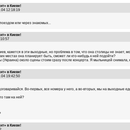
т» в Киеве!
.04 12:18:19
оездом или через знакомых...
т» в Киеве!
6:10:57
ев, кажется в эти выходные, но проблема в том, что она столицы не знает, мо
аких местах она планирует быть, сможет ли кто-нибудь к ней подойти?
 мы (Украина) около сцены стоим сразу после концерта. Я мыльницей снимала,
т» в Киеве!
.04 19:42:50
договаривайся. Во-первых, все номера у него, а во-вторых, мы на выходные ед
кто там на ней?
?
т» в Киеве!
:02