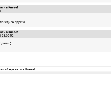
т» в Киеве!
:24
, победила дружба.
т» в Киеве!
4 23:00:52
одами :)