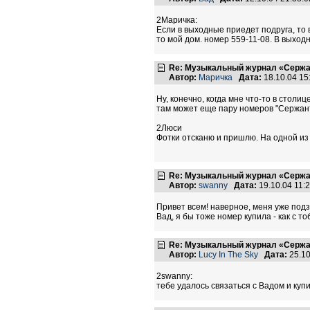
2Маричка:
Если в выходные приедет подруга, то 
то мой дом. номер 559-11-08. В выход
Re: Музыкальный журнал «Сержан
Автор:
Маричка
Дата:
18.10.04 1
Ну, конечно, когда мне что-то в столи
там может еще пару номеров "Сержанта
2Люси
Фотки отсканю и пришлю. На одной из н
Re: Музыкальный журнал «Сержан
Автор:
swanny
Дата:
19.10.04 11
Привет всем! наверное, меня уже подз
Вад, я бы тоже номер купила - как с 
Re: Музыкальный журнал «Сержан
Автор:
Lucy In The Sky
Дата:
25.10
2swanny:
тебе удалось связаться с Вадом и куп