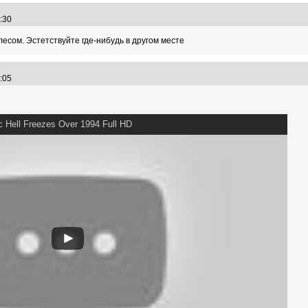
4:30
лесом. Эстетствуйте где-нибудь в другом месте
5:05
ic Hell Freezes Over 1994 Full HD