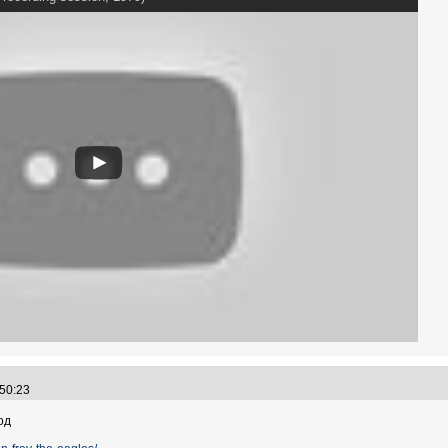
:50:23
од