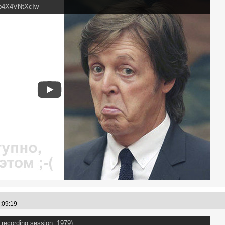
=p4X4VNtXcIw
6:09:19
al recording session, 1979)