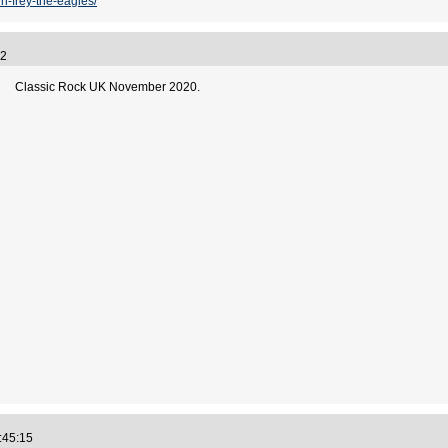
n-frey-the-eagles/
:42
Classic Rock UK November 2020.
9:45:15