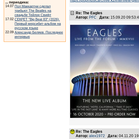
https://popmusicarchive.kz/interview-glen
... периодика:
14.07
Пол Маккартни сделал
трибьют The Beatles на
Re: The Eagles
свадьбе Тейлор Свифт
Автор:
PFC
Дата:
15.09.20 09:53
17.02
СЕКРЕТ "Big Beat 83" (2026).
Первый мерсибит-альбом на
русском языке
22.09
Александр Беляев. Последнее
интервью
Re: The Eagles
Автор:
alex1972
Дата:
04.11.20 1