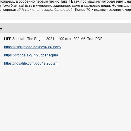
оящему, а особенно первую песню Таке It Easy, про машину которая едет... 
на Тома Уэйтса! Есть и умеренно задорные, даже и хардовые вещи. Но чем дал
ел спросите? А уши она не задолбала еще?.. Конец 70-х подвел тоскливую черт
:57
LIFE Special - The Eagles 2021 – 100 стр., 208 Мб. True PDF
https://userupload.net/8cs4387jhrz6
https://dropgalaxy.in/28cp1hscpira
https://novafile.com/dou4el20dteh