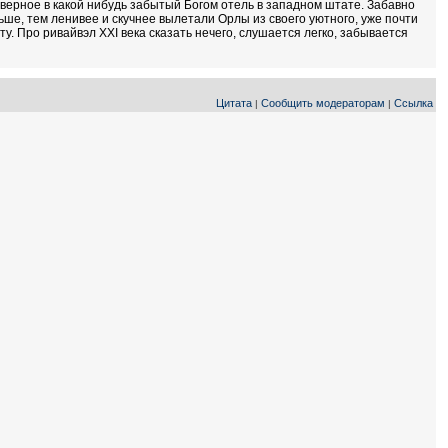
наверное в какой нибудь забытый Богом отель в западном штате. Забавно
ьше, тем ленивее и скучнее вылетали Орлы из своего уютного, уже почти
у. Про ривайвэл XXI века сказать нечего, слушается легко, забывается
Цитата
Сообщить модераторам
Ссылка
|
|