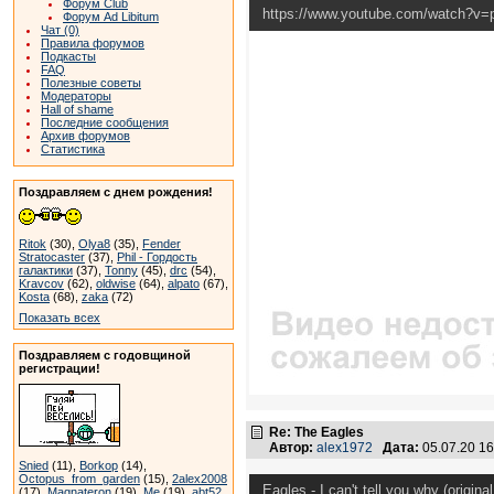
Форум Club
https://www.youtube.com/watch?v
Форум Ad Libitum
Чат (0)
Правила форумов
Подкасты
FAQ
Полезные советы
Модераторы
Hall of shame
Последние сообщения
Архив форумов
Статистика
Поздравляем с днем рождения!
Ritok
(30),
Olya8
(35),
Fender
Stratocaster
(37),
Phil - Гордость
галактики
(37),
Tonny
(45),
drc
(54),
Kravcov
(62),
oldwise
(64),
alpato
(67),
Kosta
(68),
zaka
(72)
Показать всех
Поздравляем с годовщиной
регистрации!
Re: The Eagles
Автор:
alex1972
Дата:
05.07.20 1
Snied
(11),
Borkop
(14),
Octopus_from_garden
(15),
2alex2008
Eagles - I can't tell you why (origin
(17),
Magnateron
(19),
Me
(19),
abt52