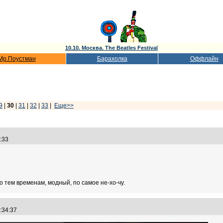
10.10. Москва. The Beatles Festival
Мр.Поустман
Барахолка
Оффлайн
9
|
30
|
31
|
32
|
33
|
Еще>>
3:33
 тем временам, модный, по самое не-хо-чу.
8:34:37