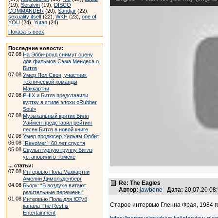
(19),
Seralvin
(19),
DISCO
COMMANDER
(20),
Sandjar
(22),
sexuality itself
(22),
WKH
(23),
one of
YOU
(24),
Yutan
(24)
Показать всех
Последние новости:
07.08
На Эбби-роуд снимут сцену
для фильмов Сэма Мендеса о
Битлз
07.08
Умер Пол Свон, участник
технической команды
Маккартни
07.08
PHIX и Битлз представили
куртку в стиле эпохи «Rubber
Soul»
07.08
Музыкальный критик Билл
Уаймен представил рейтинг
песен Битлз в новой книге
07.08
Умер продюсер Уильям Орбит
06.08
`Revolver`: 60 лет спустя
05.08
Скульптурную группу Битлз
установили в Томске
... статьи:
07.08
Интервью Пола Маккартни
Амелии Димольденберг
Re: The Eagles
04.08
Бьорк: “В воздухе витают
Автор:
jawbone
Дата:
20.07.20 08
разительные перемены”
01.08
Интервью Пола для ЮТуб
Старое интервью Гленна Фрая, 1984 г
канала The Rest is
Entertainment