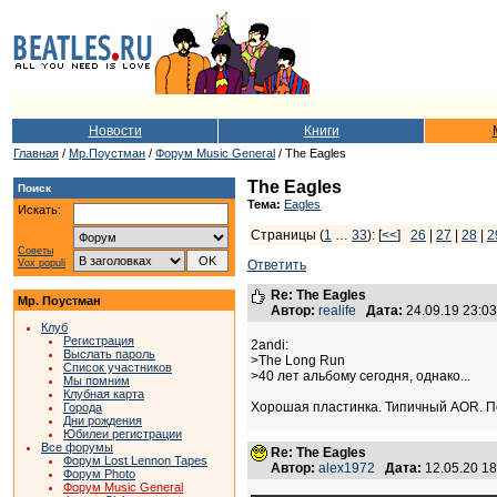
Новости
Книги
Главная
/
Мр.Поустман
/
Форум Music General
/ The Eagles
The Eagles
Поиск
Тема:
Eagles
Искать:
Страницы (
1
…
33
): [
<<
]
26
|
27
|
28
|
2
Советы
Vox populi
Ответить
Re: The Eagles
Мр. Поустман
Автор:
realife
Дата:
24.09.19 23:0
Клуб
Регистрация
2andi:
Выслать пароль
>The Long Run
Список участников
>40 лет альбому сегодня, однако...
Мы помним
Клубная карта
Хорошая пластинка. Типичный AOR. По
Города
Дни рождения
Юбилеи регистрации
Все форумы
Re: The Eagles
Форум Lost Lennon Tapes
Автор:
alex1972
Дата:
12.05.20 1
Форум Photo
Форум Music General