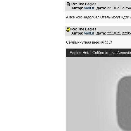
Re: The Eagles
Автор:
VadLit
Дата:
22.10.21 21:5
А все кого задолбал Отель могут идти 
Re: The Eagles
Автор:
VadLit
Дата:
22.10.21 22:0
Семиминутная версия 😊😉
Eagles Hotel California Live Acoust