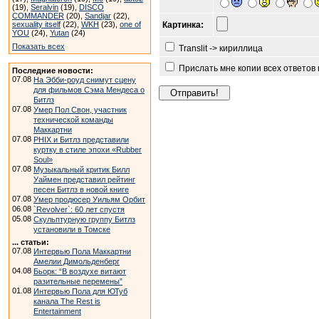
(19),
Seralvin
(19),
DISCO
COMMANDER
(20),
Sandjar
(22),
sexuality itself
(22),
WKH
(23),
one of
Картинка:
YOU
(24),
Yutan
(24)
Показать всех
Translit -> кириллица
Прислать мне копии всех ответов
Последние новости:
07.08
На Эбби-роуд снимут сцену
для фильмов Сэма Мендеса о
Битлз
07.08
Умер Пол Свон, участник
технической команды
Маккартни
07.08
PHIX и Битлз представили
куртку в стиле эпохи «Rubber
Soul»
07.08
Музыкальный критик Билл
Уаймен представил рейтинг
песен Битлз в новой книге
07.08
Умер продюсер Уильям Орбит
06.08
`Revolver`: 60 лет спустя
05.08
Скульптурную группу Битлз
установили в Томске
... статьи:
07.08
Интервью Пола Маккартни
Амелии Димольденберг
04.08
Бьорк: “В воздухе витают
разительные перемены”
01.08
Интервью Пола для ЮТуб
канала The Rest is
Entertainment