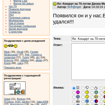
Форум Club
Форум Ad Libitum
Re: Концерт на 70-летие Джона М
Чат (0)
Автор:
St.R@nger
Дата:
04.08.04 
Правила форумов
Подкасты
Появился он и у нас.
FAQ
Полезные советы
удался!!!
Модераторы
Hall of shame
Последние сообщения
Архив форумов
Статистика
Тема:
Поздравляем с днем рождения!
Ответ:
Ritok
(30),
Olya8
(35),
Fender
Stratocaster
(37),
Phil - Гордость
галактики
(37),
Tonny
(45),
drc
(54),
Kravcov
(62),
oldwise
(64),
alpato
(67),
Kosta
(68),
zaka
(72)
Показать всех
Поздравляем с годовщиной
регистрации!
Иконка:
Snied
(11),
Borkop
(14),
Octopus_from_garden
(15),
2alex2008
(17),
Magnateron
(19),
Me
(19),
abt52