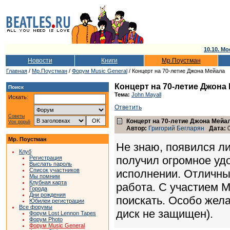
10.10. Мо
Новости
Книги
Мр.Поустман
Главная
/
Мр.Поустман
/
Форум Music General
/ Концерт на 70-летие Джона Мейала
Концерт на 70-летие Джона
Поиск
Тема:
John Mayall
Искать:
Ответить
Советы
Концерт на 70-летие Джона Мейа
Vox populi
Автор:
Григорий Бегларян
Дата:
0
Мр. Поустман
Не знаю, появился ли
Клуб
получил огромное уд
Регистрация
Выслать пароль
Список участников
исполнении. Отличны
Мы помним
Клубная карта
работа. С участием 
Города
Дни рождения
поискать. Особо жела
Юбилеи регистрации
Все форумы
диск не защищен).
Форум Lost Lennon Tapes
Форум Photo
Форум Music General