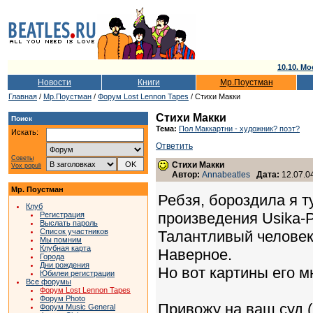
10.10. Мо
Новости
Книги
Мр.Поустман
Главная
/
Мр.Поустман
/
Форум Lost Lennon Tapes
/ Стихи Макки
Стихи Макки
Поиск
Тема:
Пол Маккартни - художник? поэт?
Искать:
Ответить
Советы
Стихи Макки
Vox populi
Автор:
Annabeatles
Дата:
12.07.04
Мр. Поустман
Ребзя, бороздила я т
Клуб
произведения Usika-Pu
Регистрация
Выслать пароль
Список участников
Талантливый человек 
Мы помним
Клубная карта
Наверное.
Города
Дни рождения
Но вот картины его мн
Юбилеи регистрации
Все форумы
Форум Lost Lennon Tapes
Форум Photo
Привожу на ваш суд (
Форум Music General