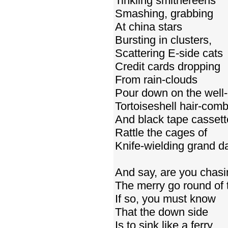
Tinkling smithereens
Smashing, grabbing
At china stars
Bursting in clusters,
Scattering E-side cats
Credit cards dropping
From rain-clouds
Pour down on the well-
Tortoiseshell hair-com
And black tape cassett
Rattle the cages of
Knife-wielding grand 
And say, are you chasi
The merry go round of 
If so, you must know
That the down side
Is to sink like a ferry