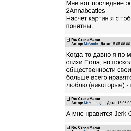
Мне вот последнее о
2Annabeatles
Насчет картин я с то
понятны.
Re: Стихи Макки
Автор:
McAnnie
Дата:
15.05.08 0
Когда-то давно я по 
стихи Пола, но поско
общественности свои 
больше всего нравятс
люблю (некоторые) - 
Re: Стихи Макки
Автор:
Mr.Moonlight
Дата:
16.05.0
А мне нравится Jerk O
Re: Стихи Макки