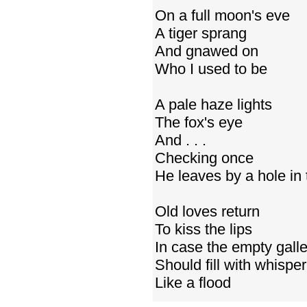
On a full moon's eve
A tiger sprang
And gnawed on
Who I used to be
A pale haze lights
The fox's eye
And . . .
Checking once
He leaves by a hole in
Old loves return
To kiss the lips
In case the empty galle
Should fill with whispe
Like a flood