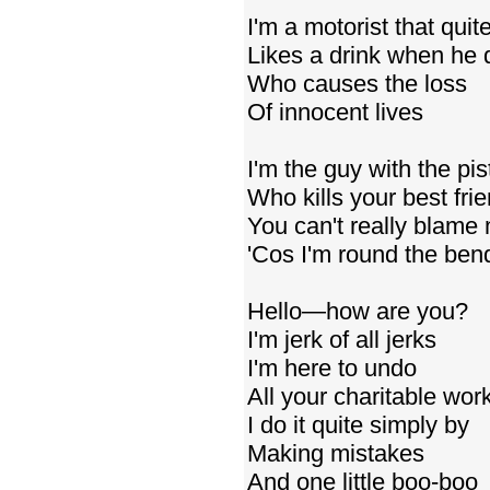
I'm a motorist that quit
Likes a drink when he 
Who causes the loss
Of innocent lives
I'm the guy with the pis
Who kills your best fri
You can't really blame
'Cos I'm round the ben
Hello—how are you?
I'm jerk of all jerks
I'm here to undo
All your charitable wor
I do it quite simply by
Making mistakes
And one little boo-boo