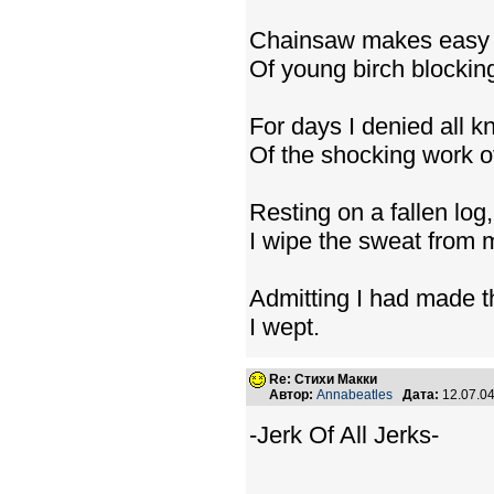
Chainsaw makes easy
Of young birch blockin
For days I denied all 
Of the shocking work of
Resting on a fallen log,
I wipe the sweat from 
Admitting I had made t
I wept.
Re: Стихи Макки
Автор:
Annabeatles
Дата:
12.07.0
-Jerk Of All Jerks-