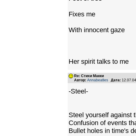
Fixes me
With innocent gaze
Her spirit talks to me
Re: Стихи Макки
Автор:
Annabeatles
Дата:
12.07.0
-Steel-
Steel yourself against t
Confusion of events th
Bullet holes in time's 