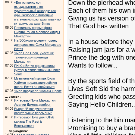
Down the pierhead whe
08.08
«Вот из каких нот
складывается этот
Each of them his own 
удивительный аккорд»: как
один человек с помощью
Giving us his version o
математики разгадал главную
гитарную загадку Битлз
That God has written...
08.08
Появились первые фото
Сирши Ронан в образе Линды
Маккартни
In a house before they 
07.08
На Эбби-роуд снимут сцену
для фильмов Сэма Мендеса о
Raising jam jars for a
Битлз
07.08
Умер Пол Свон, участник
Prince the dog with on
технической команды
Маккартни
Wants to follow...
07.08
PHIX и Битлз представили
куртку в стиле эпохи «Rubber
Soul»
07.08
Музыкальный критик Билл
By the sports field of th
Уаймен представил рейтинг
песен Битлз в новой книге
Lives Soft Sid the harm
07.08
Умер продюсер Уильям Орбит
Greeting kids who pass
... статьи:
07.08
Интервью Пола Маккартни
Saying Hello Children..
Амелии Димольденберг
04.08
Бьорк: “В воздухе витают
разительные перемены”
01.08
Интервью Пола для ЮТуб
Listening to the bin ma
канала The Rest is
Entertainment
Promising to buy a bra
... периодика:
14.07