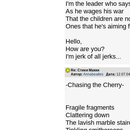
I'm the leader who say
As he wages his war
That the children are n
Ones that he's aiming f
Hello,
How are you?
I'm jerk of all jerks...
Re: Стихи Макки
Автор:
Annabeatles
Дата:
12.07.0
-Chasing the Cherry-
Fragile fragments
Clattering down
The lavish marble stai