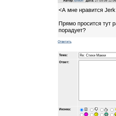
Автор:
Erixon
Дата:
27.05.08 12:
<А мне нравится Jerk 
Прямо просится тут 
порадует?
Ответить
Тема:
Ответ:
Иконка: