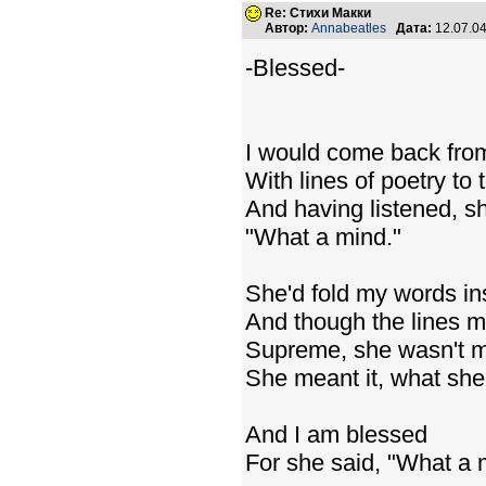
Re: Стихи Макки
Автор:
Annabeatles
Дата:
12.07.0
-Blessed-
I would come back fro
With lines of poetry to t
And having listened, s
"What a mind."
She'd fold my words in
And though the lines 
Supreme, she wasn't m
She meant it, what she
And I am blessed
For she said, "What a 