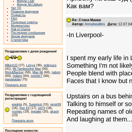
Форум Club
Как вам?
Форум Ad Libitum
Чат (0)
Правила форумов
Подкасты
FAQ
Re: Стихи Макки
Полезные советы
Автор:
Annabeatles
Дата:
12.07.0
Модераторы
Hall of shame
Последние сообщения
-In Liverpool-
Архив форумов
Статистика
Поздравляем с днем рождения!
I spent my early life in
Something I'm not likely
Mikich22
(27),
Lesya
(36),
gniknuss
(41),
Mr.Tambourine Man
(50),
People blend with plac
Rick&Backer
(50),
Max 66
(60),
nabon
(64),
nolans
(64),
monter7
(66),
Faces that I know but 
ganapataja
(75)
Показать всех
Upstairs on a bus beh
Поздравляем с годовщиной
регистрации!
Talking to himself or s
egoktis
(5),
Superkot
(15),
igrok99
(16),
Igor 63
(17),
od74
(18),
Repeating names of o
уоллес
(18),
Impaler
(20),
akash
(23)
And laughing at them..
Показать всех
Последние новости: