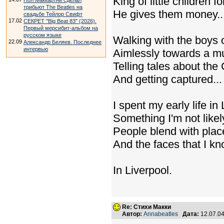
King of little children f
Пол Маккартни сделал
трибьют The Beatles на
He gives them money..
свадьбе Тейлор Свифт
17.02
СЕКРЕТ "Big Beat 83" (2026).
Первый мерсибит-альбом на
русском языке
Walking with the boys
22.09
Александр Беляев. Последнее
интервью
Aimlessly towards a m
Telling tales about the
And getting captured...
I spent my early life in
Something I'm not likely
People blend with plac
And the faces that I k
In Liverpool.
Re: Стихи Макки
Автор:
Annabeatles
Дата:
12.07.0