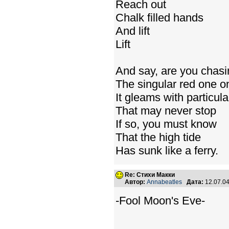
Reach out
Chalk filled hands
And lift
Lift
And say, are you chasi
The singular red one o
It gleams with particul
That may never stop
If so, you must know
That the high tide
Has sunk like a ferry.
Re: Стихи Макки
Автор:
Annabeatles
Дата:
12.07.0
-Fool Moon's Eve-