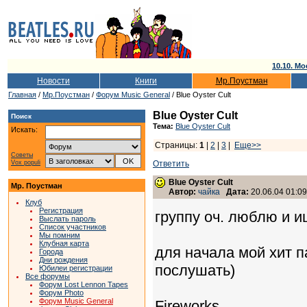
10.10. Мо
Новости
Книги
Мр.Поустман
Главная
/
Мр.Поустман
/
Форум Music General
/ Blue Oyster Cult
Blue Oyster Cult
Поиск
Тема:
Blue Oyster Cult
Искать:
Страницы:
1
|
2
|
3
|
Еще>>
Советы
Vox populi
Ответить
Blue Oyster Cult
Мр. Поустман
Автор:
чайка
Дата:
20.06.04 01:09
Клуб
Регистрация
группу оч. люблю и и
Выслать пароль
Список участников
Мы помним
Клубная карта
для начала мой хит 
Города
Дни рождения
послушать)
Юбилеи регистрации
Все форумы
Форум Lost Lennon Tapes
Форум Photo
Форум Music General
Fireworks