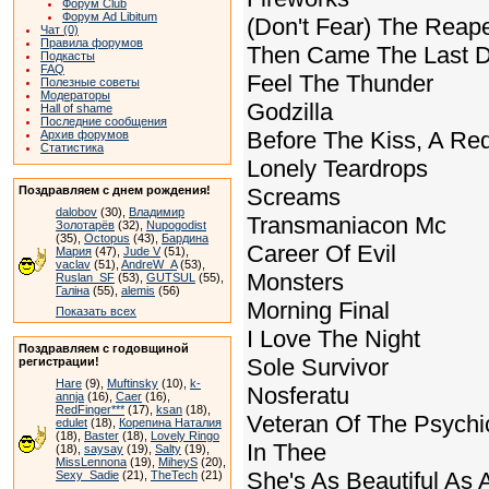
Форум Club
Форум Ad Libitum
(Don't Fear) The Reap
Чат (0)
Правила форумов
Then Came The Last 
Подкасты
FAQ
Feel The Thunder
Полезные советы
Модераторы
Godzilla
Hall of shame
Последние сообщения
Before The Kiss, A Re
Архив форумов
Статистика
Lonely Teardrops
Поздравляем с днем рождения!
Screams
dalobov
(30),
Владимир
Transmaniacon Mc
Золотарёв
(32),
Nupogodist
(35),
Octopus
(43),
Бардина
Career Of Evil
Мария
(47),
Jude V
(51),
vaclav
(51),
AndreW_A
(53),
Monsters
Ruslan_SF
(53),
GUTSUL
(55),
Галіна
(55),
alemis
(56)
Morning Final
Показать всех
I Love The Night
Поздравляем с годовщиной
Sole Survivor
регистрации!
Hare
(9),
Muftinsky
(10),
k-
Nosferatu
annja
(16),
Caer
(16),
RedFinger***
(17),
ksan
(18),
Veteran Of The Psychi
edulet
(18),
Корепина Наталия
(18),
Baster
(18),
Lovely Ringo
In Thee
(18),
saysay
(19),
Salty
(19),
MissLennona
(19),
MiheyS
(20),
She's As Beautiful As 
Sexy_Sadie
(21),
TheTech
(21)