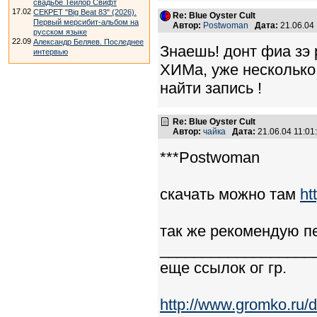
свадьбе Тейлор Свифт
17.02
СЕКРЕТ "Big Beat 83" (2026).
Re: Blue Oyster Cult
Первый мерсибит-альбом на
Автор:
Postwoman
Дата:
21.06.04
русском языке
22.09
Александр Беляев. Последнее
Знаешь! донт фиа зэ 
интервью
ХИМа, уже несколько 
найти запись !
Re: Blue Oyster Cult
Автор:
чайка
Дата:
21.06.04 11:0
***Postwoman
скачать можно там
ht
так же рекомендую пе
__________________
еще ссылок ог гр.
http://www.gromko.ru/