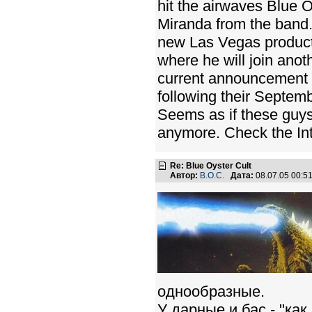
hit the airwaves Blue 
Miranda from the band. 
new Las Vegas product
where he will join anot
current announcement 
following their Septem
Seems as if these guys a
anymore. Check the Inte
Re: Blue Oyster Cult
Автор:
B.O.C.
Дата:
08.07.05 00:
однообразные.
У дарные и бас - "как 