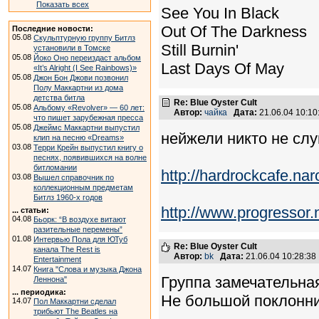
Показать всех
See You In Black
Out Of The Darkness
Последние новости:
05.08
Скульптурную группу Битлз
Still Burnin'
установили в Томске
05.08
Йоко Оно переиздаст альбом
Last Days Of May
«It’s Alright (I See Rainbows)»
05.08
Джон Бон Джови позвонил
Полу Маккартни из дома
детства битла
Re: Blue Oyster Cult
05.08
Альбому «Revolver» — 60 лет:
Автор:
чайка
Дата:
21.06.04 10:1
что пишет зарубежная пресса
05.08
Джеймс Маккартни выпустил
нейжели никто не сл
клип на песню «Dreams»
03.08
Терри Крейн выпустил книгу о
песнях, появившихся на волне
битломании
http://hardrockcafe.nar
03.08
Вышел справочник по
коллекционным предметам
Битлз 1960-х годов
http://www.progressor.
... статьи:
04.08
Бьорк: “В воздухе витают
разительные перемены”
01.08
Интервью Пола для ЮТуб
Re: Blue Oyster Cult
канала The Rest is
Автор:
bk
Дата:
21.06.04 10:28:3
Entertainment
14.07
Книга "Слова и музыка Джона
Группа замечательна
Леннона"
... периодика:
Не большой поклонник
14.07
Пол Маккартни сделал
трибьют The Beatles на