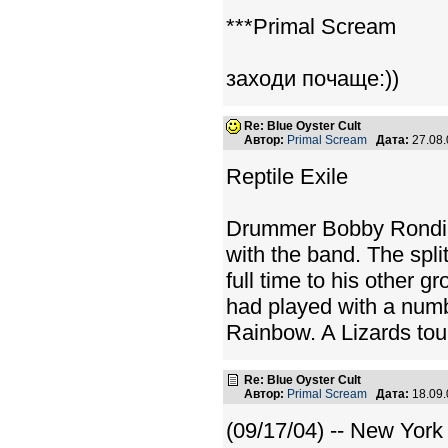
***Primal Scream
заходи почаще:))
Re: Blue Oyster Cult
Автор:
Primal Scream
Дата:
27.08
Reptile Exile
Drummer Bobby Rondinel
with the band. The split
full time to his other g
had played with a numb
Rainbow. A Lizards tou
Re: Blue Oyster Cult
Автор:
Primal Scream
Дата:
18.09
(09/17/04) -- New York