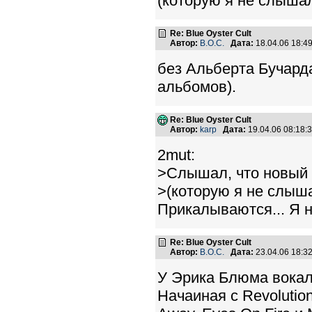
(которую я не слышал
Re: Blue Oyster Cult
Автор:
B.O.C.
Дата:
18.04.06 18:
без Альберта Бучард
альбомов).
Re: Blue Oyster Cult
Автор:
karp
Дата:
19.04.06 08:18
2mut:
>Слышал, что новый а
>(которую я не слыша
Прикалываются... Я н
Re: Blue Oyster Cult
Автор:
B.O.C.
Дата:
23.04.06 18:
У Эрика Блюма вокал
Начаиная с Revolutio