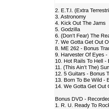
2. E.T.I. (Extra Terrestr
3. Astronomy
4. Kick Out The Jams
5. Godzilla
6. (Don’t Fear) The Re
7. We Gotta Get Out O
8. ME 262 - Bonus Tra
9. Harvester Of Eyes -
10. Hot Rails To Hell 
11. (This Ain’t The) S
12. 5 Guitars - Bonus 
13. Born To Be Wild - 
14. We Gotta Get Out O
Bonus DVD - Recorded 
1. R. U. Ready To Roc