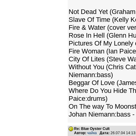
Not Dead Yet (Graham 
Slave Of Time (Kelly K
Fire & Water (cover ver
Rose In Hell (Glenn Hu
Pictures Of My Lonely
Fire Woman (Ian Paice:
City Of Lites (Steve W
Without You (Chris Cat
Niemann:bass)
Beggar Of Love (James
Where Do You Hide The
Paice:drums)
On The way To Moonsto
Johan Niemann:bass -
Re: Blue Oyster Cult
Автор:
чайка
Дата:
26.07.04 14:1