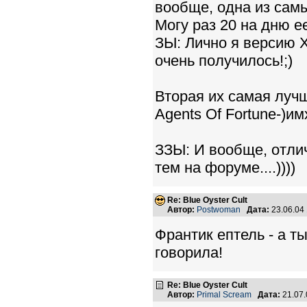
вообще, одна из сам
Могу раз 20 на дню ее
ЗЫ: Лично я версию Х
очень получилось!;)
Вторая их самая лучш
Agents Of Fortune-)им
ЗЗЫ: И вообще, отлич
тем на форуме....))))
Re: Blue Oyster Cult
Автор:
Postwoman
Дата:
23.06.04
Франтик ептель - а ты
говорила!
Re: Blue Oyster Cult
Автор:
Primal Scream
Дата:
21.07