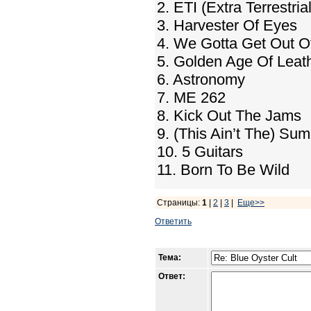
2. ETI (Extra Terrestrial
3. Harvester Of Eyes
4. We Gotta Get Out O
5. Golden Age Of Leat
6. Astronomy
7. ME 262
8. Kick Out The Jams
9. (This Ain’t The) Su
10. 5 Guitars
11. Born To Be Wild
Страницы:
1
|
2
|
3
|
Еще>>
Ответить
Тема:
Ответ: