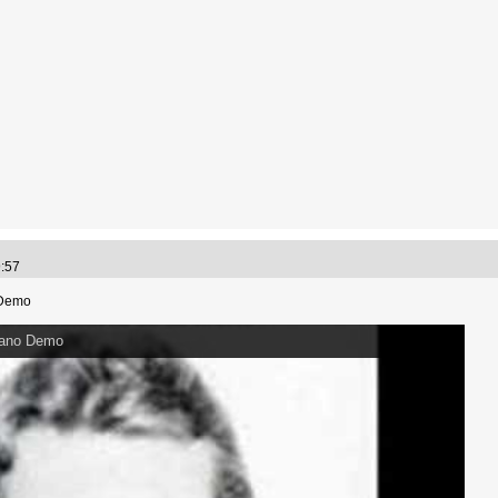
09:57
 Demo
iano Demo