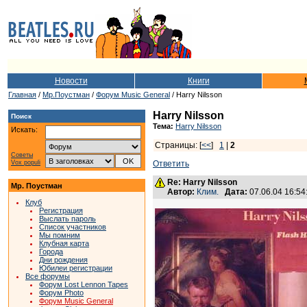
Новости
Книги
Главная
/
Мр.Поустман
/
Форум Music General
/ Harry Nilsson
Harry Nilsson
Поиск
Тема:
Harry Nilsson
Искать:
Страницы: [
<<
]
1
|
2
Советы
Vox populi
Ответить
Re: Harry Nilsson
Мр. Поустман
Автор:
Клим.
Дата:
07.06.04 16:5
Клуб
Регистрация
Выслать пароль
Список участников
Мы помним
Клубная карта
Города
Дни рождения
Юбилеи регистрации
Все форумы
Форум Lost Lennon Tapes
Форум Photo
Форум Music General