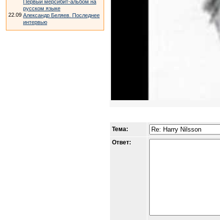
Первый мерсибит-альбом на
русском языке
22.09
Александр Беляев. Последнее
интервью
Тема:
Ответ: