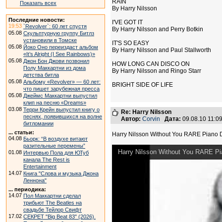
RAIN
Показать всех
By Harry Nilsson
Последние новости:
I'VE GOT IT
19:53
`Revolver`: 60 лет спустя
By Harry Nilsson and Perry Botkin
05.08
Скульптурную группу Битлз
установили в Томске
IT'S SO EASY
05.08
Йоко Оно переиздаст альбом
By Harry Nilsson and Paul Stallworth
«It’s Alright (I See Rainbows)»
05.08
Джон Бон Джови позвонил
HOW LONG CAN DISCO ON
Полу Маккартни из дома
By Harry Nilsson and Ringo Starr
детства битла
05.08
Альбому «Revolver» — 60 лет:
BRIGHT SIDE OF LIFE
что пишет зарубежная пресса
05.08
Джеймс Маккартни выпустил
клип на песню «Dreams»
03.08
Терри Крейн выпустил книгу о
Re: Harry Nilsson
песнях, появившихся на волне
Автор:
Corvin
Дата:
09.08.10 11:
битломании
... статьи:
Harry Nilsson Without You RARE Piano
04.08
Бьорк: “В воздухе витают
разительные перемены”
Harry Nilsson Without You RARE P
01.08
Интервью Пола для ЮТуб
канала The Rest is
Entertainment
14.07
Книга "Слова и музыка Джона
Леннона"
... периодика:
14.07
Пол Маккартни сделал
трибьют The Beatles на
свадьбе Тейлор Свифт
17.02
СЕКРЕТ "Big Beat 83" (2026).