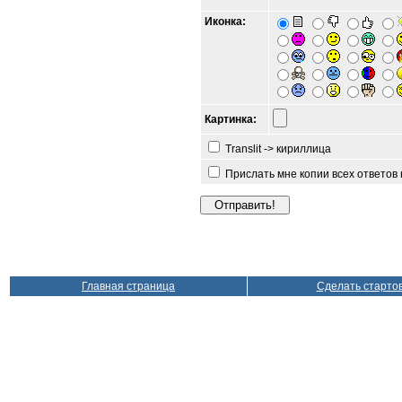
Иконка:
Картинка:
Translit -> кириллица
Прислать мне копии всех ответов
Главная страница
Сделать старто