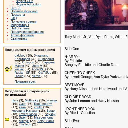
Форум Club
Форум Ad Libitum
Чат (0)
Правила форумов
Подкасты
FAQ
Полезные советы
Модераторы
Hall of shame
Последние сообщения
Архив форумов
Tony Martin Jr., Van Dyke Parks, Wilton 
Статистика
Side One
Поздравляем с днем рождения!
dalobov
(30),
Владимир
*HARRY
Золотарёв
(32),
Nupogodist
By Eric Idle
(35),
Octopus
(43),
Бардина
Sung by Eric Idle and Charlie Dore
Мария
(47),
Jude V
(51),
vaclav
(51),
AndreW_A
(53),
Ruslan_SF
(53),
GUTSUL
(55),
CHEEK TO CHEEK
Галіна
(55),
alemis
(56)
By Lowell George, Van Dyke Parks and M
Показать всех
BEST MOVE
By Harry Nilsson, Lee Hazelwood and V
Поздравляем с годовщиной
регистрации!
OLD DIRT ROAD
Hare
(9),
Muftinsky
(10),
k-annja
By John Lennon and Harry Nilsson
(16),
Caer
(16),
RedFinger***
(17),
ksan
(18),
edulet
(18),
I DON'T NEED YOU
Корепина Наталия
(18),
Baster
By Rick L. Christian
(18),
Lovely Ringo
(18),
saysay
(19),
Salty
(19),
MissLennona
Side Two
(19),
MiheyS
(20),
Sexy_Sadie
(21),
TheTech
(21)