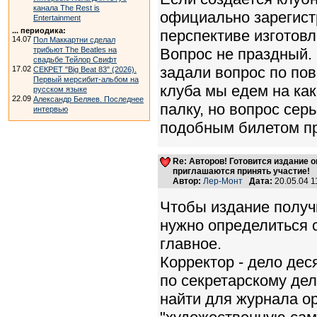
канала The Rest is
официально зарегист
Entertainment
... периодика:
перспективе изготов
14.07
Пол Маккартни сделал
трибьют The Beatles на
Вопрос не праздный.
свадьбе Тейлор Свифт
задали вопрос по пов
17.02
СЕКРЕТ "Big Beat 83" (2026).
Первый мерсибит-альбом на
клуба мы едем на как
русском языке
22.09
Александр Беляев. Последнее
палку, но вопрос серь
интервью
подобным билетом пр
Re: Авторов! Готовится издание 
приглашаются принять участие!
Автор:
Лер-Монт
Дата:
20.05.04 
Чтобы издание получ
нужно определиться с
главное.
Корректор - дело де
по секретарскому де
найти для журнала ор