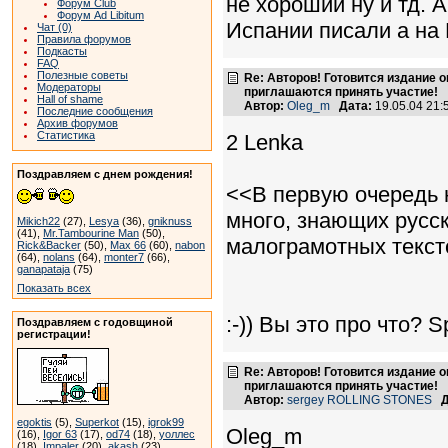
не хороший ну и тд. 
Форум Club
Форум Ad Libitum
Испании писали а на 
Чат (0)
Правила форумов
Подкасты
FAQ
Полезные советы
Re: Авторов! Готовится издание 
Модераторы
приглашаются принять участие!
Hall of shame
Автор:
Oleg_m
Дата:
19.05.04 21
Последние сообщения
Архив форумов
Статистика
2 Lenka
Поздравляем с днем рождения!
<<В первую очередь 
много, знающих русс
Mikich22
(27),
Lesya
(36),
gniknuss
(41),
Mr.Tambourine Man
(50),
малограмотных текс
Rick&Backer
(50),
Max 66
(60),
nabon
(64),
nolans
(64),
monter7
(66),
ganapataja
(75)
Показать всех
:-)) Вы это про что? 
Поздравляем с годовщиной
регистрации!
Re: Авторов! Готовится издание 
приглашаются принять участие!
Автор:
sergey ROLLING STONES
Д
egoktis
(5),
Superkot
(15),
igrok99
Oleg_m
(16),
Igor 63
(17),
od74
(18),
уоллес
(18),
Impaler
(20),
akash
(23)