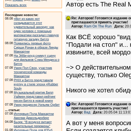
Автор есть The Real 
Показать всех
Последние новости:
Re: Авторов! Готовится издание 
08.08
«Вот из каких нот
приглашаются принять участие!
складывается этот
Автор:
Ram On The Run
Дата:
20.
удивительный аккорд»: как
один человек с помощью
математики разгадал главную
Как ВСЁ хорошо "видно
гитарную загадку Битлз
"Подали на стол" и... 
08.08
Появились первые фото
Сирши Ронан в образе Линды
извините, всей мордой
Маккартни
07.08
На Эбби-роуд снимут сцену
для фильмов Сэма Мендеса о
Битлз
~> О действительно
07.08
Умер Пол Свон, участник
технической команды
существу, только Ole
Маккартни
07.08
PHIX и Битлз представили
куртку в стиле эпохи «Rubber
Soul»
Никого не хотел оби
07.08
Музыкальный критик Билл
Уаймен представил рейтинг
песен Битлз в новой книге
Re: Авторов! Готовится издание 
07.08
Умер продюсер Уильям Орбит
приглашаются принять участие!
... статьи:
Автор:
Вад
Дата:
20.05.04 11:13
07.08
Интервью Пола Маккартни
Амелии Димольденберг
А вот у меня вопроси
04.08
Бьорк: “В воздухе витают
разительные перемены”
Если создается клубн
01.08
Интервью Пола для ЮТуб