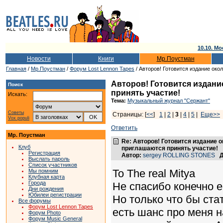
10.10. Мо
Новости
Книги
Мр.Поустман
Главная
/
Мр.Поустман
/
Форум Lost Lennon Tapes
/ Авторов! Готовится издание око
Авторов! Готовится издани
Поиск
принять участие!
Искать:
Тема:
Музыкальный журнал "Сержант"
Советы
Страницы: [
<<
]
1
|
2
|
3
|
4
|
5
|
Еще>>
Vox populi
Ответить
Мр. Поустман
Re: Авторов! Готовится издание 
Клуб
приглашаются принять участие!
Регистрация
Автор:
sergey ROLLING STONES
Д
Выслать пароль
Список участников
То The real Mitya
Мы помним
Клубная карта
Города
Не спасибо конечно е
Дни рождения
Юбилеи регистрации
Но только что бы ста
Все форумы
Форум Lost Lennon Tapes
есть шанс про меня н
Форум Photo
Форум Music General