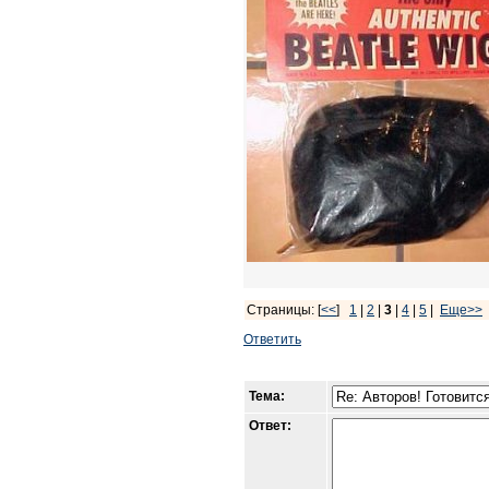
Страницы: [
<<
]
1
|
2
|
3
|
4
|
5
|
Еще>>
Ответить
Тема:
Ответ: