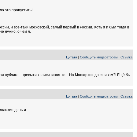
ло это пропустить!
ссии, и всё-таки московский, самый первый в России. Хоть я и был тогда в
е нужно, о чём я.
Цитата
Сообщить модераторам
Ссылка
|
|
ая публика - пресытившаяся какая-то... На Маккартни да с пивом?! Ещё бы
Цитата
Сообщить модераторам
Ссылка
|
|
плохие деньги...