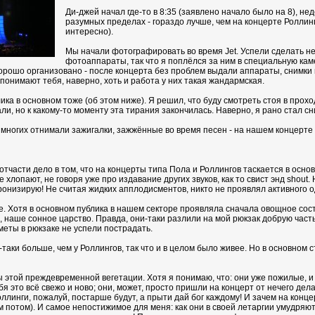
Ди-джей начал где-то в 8:35 (заявлено начало было на 8), не
разумных пределах - гораздо лучше, чем на концерте Роллинго
интересно).
Мы начали фотографировать во время Jet. Успели сделать не
фотоаппараты, так что я поплёлся за ним в специальную камер
 хорошо организовано - после концерта без проблем выдали аппараты, снимки 
 понимают тебя, наверно, хоть и работа у них такая жандармская.
ика в основном тоже (об этом ниже). Я решил, что буду смотреть стоя в прохо
али, но к какому-то моменту эта тирания закончилась. Наверно, я рано стал с
многих отнимали зажигалки, зажжённые во время песен - на нашем концерте я
отчасти дело в том, что на концерты типа Пола и Роллингов таскается в основ
 хлопают, не говоря уже про издавание других звуков, как то свист энд shout. 
иронизирую! Не считая жидких апплодисментов, никто не проявлял активного 
. Хотя в основном публика в нашем секторе проявляла сначала овощное сост
, наше сонное царство. Правда, они-таки разлили на мой рюкзак добрую часть п
меты в рюкзаке не успели пострадать.
аки больше, чем у Роллингов, так что и в целом было живее. Но в основном с
ы этой преждевременной вегетации. Хотя я понимаю, что: они уже пожилые, и с
бя это всё свежо и ново; они, может, просто пришли на концерт от нечего дела
 Роллинги, пожалуй, постарше будут, а прыти дай бог каждому! И зачем на конц
том потом). И самое непостижимое для меня: как они в своей летаргии умудря