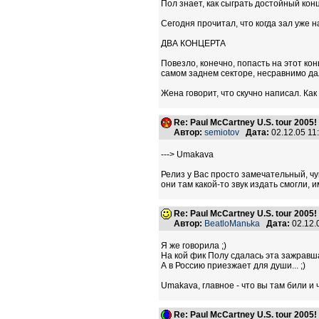
Пол знает, как сыграть достойный конц
Сегодня прочитал, что когда зал уже 
ДВА КОНЦЕРТА
Повезло, конечно, попасть на этот кон
самом заднем секторе, несравнимо дал
Жена говорит, что скучно написал. Как
Re: Paul McCartney U.S. tour 2005!
Автор:
semiotov
Дата:
02.12.05 1
---> Umakava
Релиз у Вас просто замечательный, чу
они там какой-то звук издать смогли, и
Re: Paul McCartney U.S. tour 2005!
Автор:
BeatloManьka
Дата:
02.12.
Я же говорила ;)
На кой фик Полу сдалась эта зажравшая
А в Россию приезжает для души... ;)
Umakava, главное - что вы там били и 
Re: Paul McCartney U.S. tour 2005!