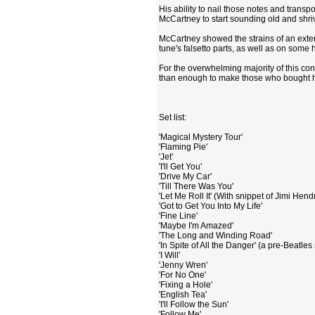
His ability to nail those notes and transpo
McCartney to start sounding old and shriv
McCartney showed the strains of an exten
tune's falsetto parts, as well as on some 
For the overwhelming majority of this co
than enough to make those who bought his 
Set list:
'Magical Mystery Tour'
'Flaming Pie'
'Jet'
'I'll Get You'
'Drive My Car'
'Till There Was You'
'Let Me Roll It' (With snippet of Jimi Hend
'Got to Get You Into My Life'
'Fine Line'
'Maybe I'm Amazed'
'The Long and Winding Road'
'In Spite of All the Danger' (a pre-Beatles
'I Will'
'Jenny Wren'
'For No One'
'Fixing a Hole'
'English Tea'
'I'll Follow the Sun'
'Follow Me'