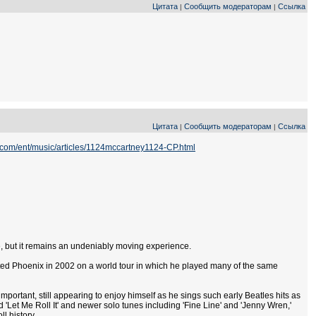
Цитата
Сообщить модераторам
Ссылка
|
|
Цитата
Сообщить модераторам
Ссылка
|
|
l.com/ent/music/articles/1124mccartney1124-CP.html
be, but it remains an undeniably moving experience.
ited Phoenix in 2002 on a world tour in which he played many of the same
mportant, still appearing to enjoy himself as he sings such early Beatles hits as
 'Let Me Roll It' and newer solo tunes including 'Fine Line' and 'Jenny Wren,'
l history.