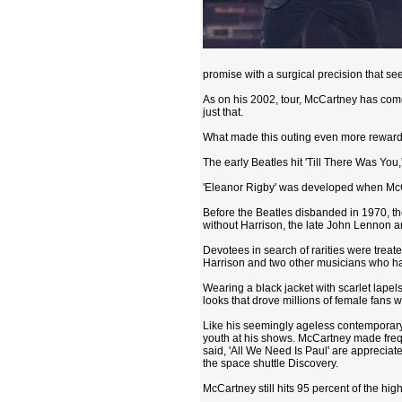
promise with a surgical precision that se
As on his 2002, tour, McCartney has come
just that.
What made this outing even more reward
The early Beatles hit 'Till There Was You,
'Eleanor Rigby' was developed when McCar
Before the Beatles disbanded in 1970, they
without Harrison, the late John Lennon a
Devotees in search of rarities were treat
Harrison and two other musicians who have
Wearing a black jacket with scarlet lapel
looks that drove millions of female fans wi
Like his seemingly ageless contemporary,
youth at his shows. McCartney made freque
said, 'All We Need Is Paul' are apprecia
the space shuttle Discovery.
McCartney still hits 95 percent of the hi