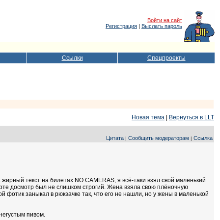
Войти на сайт
Регистрация
|
Выслать пароль
Ссылки
Спецпроекты
Новая тема
|
Вернуться в LLT
Цитата
Сообщить модераторам
Ссылка
|
|
на жирный текст на билетах NO CAMERAS, я всё-таки взял свой маленький
рте досмотр был не слишком строгий. Жена взяла свою плёночную
й фотик заныкал в рюкзачке так, что его не нашли, но у жены в маленькой
негустым пивом.