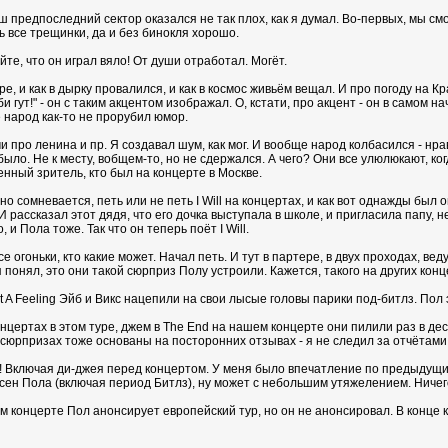
 предпоследний сектор оказался не так плох, как я думал. Во-первых, мы смот
 все трещинки, да и без бинокля хорошо.
те, что он играл вяло! От души отработал. Могёт.
ре, и как в дырку провалился, и как в космос живьём вещал. И про погоду на 
и гут!" - он с таким акцентом изображал. О, кстати, про акцент - он в самом
 народ как-то не прорубил юмор.
и про ленина и пр. Я создавал шум, как мог. И вообще народ колбасился - нр
было. Не к месту, вобщем-то, но не сдержался. А чего? Они все улюлюкают, к
нный зритель, кто был на концерте в Москве.
чно сомневается, петь или не петь I Will на концертах, и как вот однажды был
 И рассказал этот дядя, что его дочка выступала в школе, и пригласила папу, 
, и Пола тоже. Так что он теперь поёт I Will.
се огоньки, кто какие может. Начал петь. И тут в партере, в двух проходах, в
 понял, это они такой сюрприз Полу устроили. Кажется, такого на других конц
ot A Feeling Эйб и Викс нацепили на свои лысые головы парики под-битлз. Пол 
онцертах в этом туре, джем в The End на нашем концерте они пилили раз в дес
сюрпризах тоже основаны на посторонних отзывах - я не следил за отчётами 
сь! Включая ди-джея перед концертом. У меня было впечатление по предыдущим
есен Пола (включая период Битлз), ну может с небольшим утяжелением. Ниче
 концерте Пол анонсирует европейский тур, но он не анонсировал. В конце ко