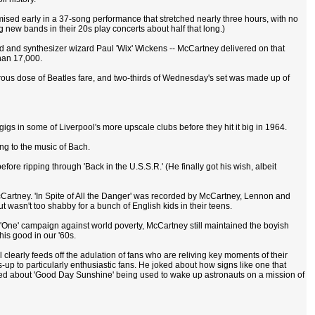
ised early in a 37-song performance that stretched nearly three hours, with no
g new bands in their 20s play concerts about half that long.)
rd and synthesizer wizard Paul 'Wix' Wickens -- McCartney delivered on that
than 17,000.
rous dose of Beatles fare, and two-thirds of Wednesday's set was made up of
gigs in some of Liverpool's more upscale clubs before they hit it big in 1964.
ng to the music of Bach.
fore ripping through 'Back in the U.S.S.R.' (He finally got his wish, albeit
 McCartney. 'In Spite of All the Danger' was recorded by McCartney, Lennon and
 wasn't too shabby for a bunch of English kids in their teens.
e 'One' campaign against world poverty, McCartney still maintained the boyish
this good in our '60s.
learly feeds off the adulation of fans who are reliving key moments of their
up to particularly enthusiastic fans. He joked about how signs like one that
gged about 'Good Day Sunshine' being used to wake up astronauts on a mission of