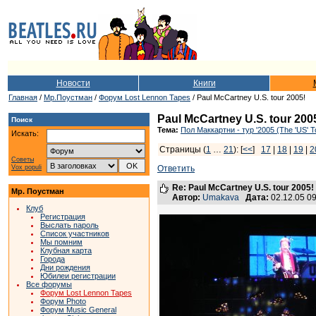
Новости
Книги
Главная
/
Мр.Поустман
/
Форум Lost Lennon Tapes
/ Paul McCartney U.S. tour 2005!
Paul McCartney U.S. tour 200
Поиск
Тема:
Пол Маккартни - тур '2005 (The 'US' T
Искать:
Страницы (
1
…
21
): [
<<
]
17
|
18
|
19
|
2
Советы
Vox populi
Ответить
Re: Paul McCartney U.S. tour 2005!
Мр. Поустман
Автор:
Umakava
Дата:
02.12.05 0
Клуб
Регистрация
Выслать пароль
Список участников
Мы помним
Клубная карта
Города
Дни рождения
Юбилеи регистрации
Все форумы
Форум Lost Lennon Tapes
Форум Photo
Форум Music General