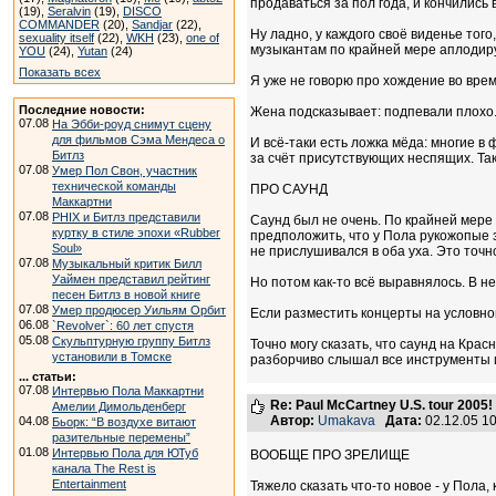
продаваться за пол года, и кончились
(19),
Seralvin
(19),
DISCO
COMMANDER
(20),
Sandjar
(22),
Ну ладно, у каждого своё виденье тог
sexuality itself
(22),
WKH
(23),
one of
музыкантам по крайней мере аплодир
YOU
(24),
Yutan
(24)
Показать всех
Я уже не говорю про хождение во врем
Последние новости:
Жена подсказывает: подпевали плохо.
07.08
На Эбби-роуд снимут сцену
для фильмов Сэма Мендеса о
И всё-таки есть ложка мёда: многие в
Битлз
за счёт присутствующих неспящих. Так
07.08
Умер Пол Свон, участник
технической команды
ПРО САУНД
Маккартни
07.08
PHIX и Битлз представили
Саунд был не очень. По крайней мере 
куртку в стиле эпохи «Rubber
предположить, что у Пола рукожопые зв
Soul»
не прислушивался в оба уха. Это точно
07.08
Музыкальный критик Билл
Уаймен представил рейтинг
Но потом как-то всё выравнялось. В не
песен Битлз в новой книге
07.08
Умер продюсер Уильям Орбит
Если разместить концерты на условной
06.08
`Revolver`: 60 лет спустя
05.08
Скульптурную группу Битлз
Точно могу сказать, что саунд на Кра
установили в Томске
разборчиво слышал все инструменты и 
... статьи:
07.08
Интервью Пола Маккартни
Re: Paul McCartney U.S. tour 2005!
Амелии Димольденберг
Автор:
Umakava
Дата:
02.12.05 1
04.08
Бьорк: “В воздухе витают
разительные перемены”
01.08
Интервью Пола для ЮТуб
ВООБЩЕ ПРО ЗРЕЛИЩЕ
канала The Rest is
Entertainment
Тяжело сказать что-то новое - у Пола, 