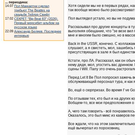
... периодика:
Хотя сидели мы не в первых рядах, наш
14.07
Пол Маккартни сделал
так вообще можно было рассматривать
трибьют The Beatles на
свадьбе Тейлор Свифт
Пол выглядел устало, но вы не подумай
17.02
СЕКРЕТ "Big Beat 83" (2026).
Первый мерсибит-альбом на
Рассказывал про другие концерты в ту
русском языке
выполняя обещание, что "зе везе вил б
22.09
Александр Беляев. Последнее
мне и многим было смешно, но в массе
интервью
Back in the USSR, конечно. С коллажам
слушают, а я свистеть, мол, зашибись 
присутствующих в зале я был единстве
Кстати, про ЛА. Рассказал, как он обы
нему дядя, мол, угостить вас дринком.
сцены I Will. Папу это очень растрогало
Перед Let It Be Пол попросил зажечь в
обслуживающий персонал тура, и как я
Во, ещё о сюрпризах. Во время I' ve G
По отзывам тех, кто был и на других к
Вобщем-то, все мои предположения о 
А, чего там говорить - всё понравило
Оказалось, это был микс из каверов п
Все ждали, что на этом заключительном
ещё вычерпал из пороховниц.