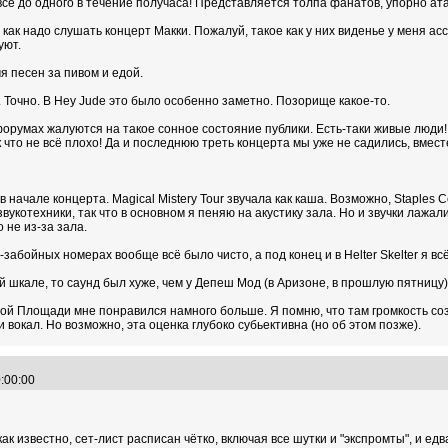
 все до одного в течение получаса! Представляется толпа фанатов, упорно ат
о, как надо слушать концерт Макки. Пожалуй, такое как у них виденье у меня
уют.
я песен за пивом и едой.
 Точно. В Hey Jude это было особенно заметно. Позорище какое-то.
 форумах жалуются на такое сонное состояние публики. Есть-таки живые люди
 что не всё плохо! Да и последнюю треть концерта мы уже не садились, вместе
в начале концерта. Magical Mistery Tour звучала как каша. Возможно, Staples
укотехники, так что в основном я пеняю на акустику зала. Но и звучки лажали:
 не из-за зала.
-забойных номерах вообще всё было чисто, а под конец и в Helter Skelter я вс
 шкале, то саунд был хуже, чем у Депеш Мод (в Аризоне, в прошлую пятницу),
сной Площади мне понравился намного больше. Я помню, что там громкость соз
вокал. Но возможно, эта оценка глубоко субьективна (но об этом позже).
0:00:00
как известно, сет-лист расписан чётко, включая все шутки и "экспромты", и ед