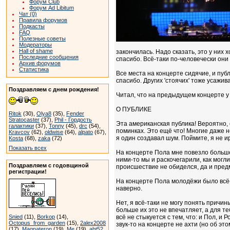
Форум Club
Форум Ad Libitum
Чат (0)
Правила форумов
Подкасты
FAQ
Полезные советы
Модераторы
Hall of shame
закончилась. Надо сказать, это у них
Последние сообщения
спасибо. Всё-таки по-человечески они
Архив форумов
Статистика
Все места на концерте сидячие, и публ
спасибо. Других 'стоячих' тоже усажив
Поздравляем с днем рождения!
Читал, что на предыдущем концерте у 
О ПУБЛИКЕ
Ritok
(30),
Olya8
(35),
Fender
Stratocaster
(37),
Phil - Гордость
Эта американская публика! Вероятно, 
галактики
(37),
Tonny
(45),
drc
(54),
поминках. Это ещё что! Многие даже не
Kravcov
(62),
oldwise
(64),
alpato
(67),
я один создавал шум. Поймите, я не 
Kosta
(68),
zaka
(72)
Показать всех
На концерте Пола мне повезло больше
ними-то мы и раскочегарили, как могли
Поздравляем с годовщиной
происшествие не обиделся, да и пред
регистрации!
На концерте Пола молодёжи было всё-т
наверно.
Нет, я всё-таки не могу понять причин
больше их это не впечатляет, а для те
Snied
(11),
Borkop
(14),
всё не стыкуется с тем, что: и Пол, и
Octopus_from_garden
(15),
2alex2008
звук-то на концерте не ахти (но об э
(17),
Magnateron
(19),
Me
(19),
abt52