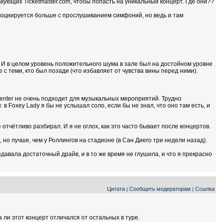
акующих Ticketmaster.com, чтобы попасть на уникальный концерт. Где они??
 ассоциируется больше с прослушиванием симфоний, но ведь и там
! И в целом уровень положительного шума в зале был на достойном уровне
 с теми, кто был позади (что избавляет от чувства вины перед ними).
 Center не очень подходит для музыкальных мероприятий. Трудно
 в Foxey Lady я бы не услышал соло, если бы не знал, что оно там есть, и
ё отчётливо разбирал. И я не оглох, как это часто бывает после концертов.
 но лучше, чем у Роллингов на стадионе (в Сан Диего три недели назад).
давала достаточный драйв, и в то же время не глушила, и что я прекрасно
Цитата
Сообщить модераторам
Ссылка
|
|
ва ли этот концерт отличался от остальных в туре.