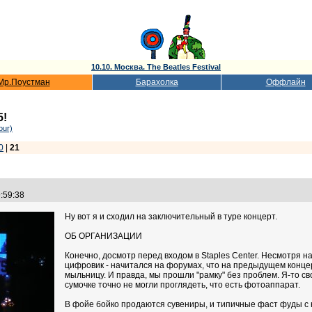
10.10. Москва. The Beatles Festival
Мр.Поустман
Барахолка
Оффлайн
5!
our)
0
|
21
9:59:38
Ну вот я и сходил на заключительный в туре концерт.
ОБ ОРГАНИЗАЦИИ
Конечно, досмотр перед входом в Staples Center. Несмотря 
цифровик - начитался на форумах, что на предыдущем конце
мыльницу. И правда, мы прошли "рамку" без проблем. Я-то сво
сумочке точно не могли проглядеть, что есть фотоаппарат.
В фойе бойко продаются сувениры, и типичные фаст фуды с 