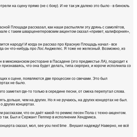
рели на сцену прямо (не с боку). И не так уж далеко это было - в бинокль
Красной Площади рассказал, как наши распыляли эту дрянь с самолётов,
 начале с таким шварценеггеровским акцентом сказал «привет, калифорния»,
авится народу! И когда он рассказ про Красную Площадь начал - все
огда он что-нибудь про Лос Анджелес. Я тоже не железный. Возможно, из
 он в мексиканском ресторане в Пасадене (это предместье ЛА), подходит к
не признаваясь, что она будет делать, типа сюрприз, и короче исполнила со
едущих к сцене, появляются две процессии со свечами. Это был
ертах не было.
это заметил где-то только в середине песни, от смеха перепутал слова.
ять дольше, чем на других. Но я не ручаюсь, на других концертах не был.
о других концертах.
 рассказам, что он даёт какой-то ремикс песен Пола с техно-акцентом.
го так. Был и Сержант Пеппер в исполнении Хендрикса.
нцерта сказал, мол, see you next time . Внушил надежду! Наверно, не всё