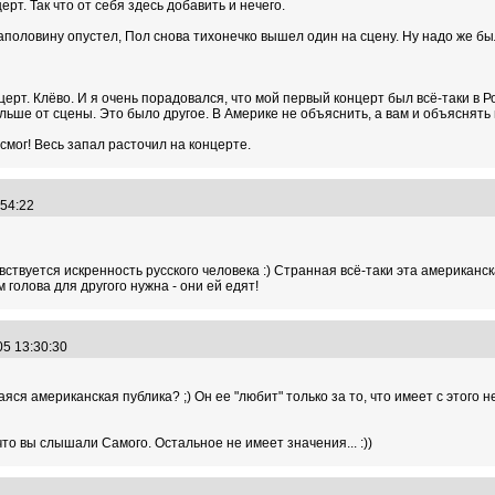
ерт. Так что от себя здесь добавить и нечего.
наполовину опустел, Пол снова тихонечко вышел один на сцену. Ну надо же бы
церт. Клёво. И я очень порадовался, что мой первый концерт был всё-таки в Ро
ьше от сцены. Это было другое. В Америке не объяснить, а вам и объяснять н
 смог! Весь запал расточил на концерте.
1:54:22
вствуется искренность русского человека :) Странная всё-таки эта американск
м голова для другого нужна - они ей едят!
05 13:30:30
ся американская публика? ;) Он ее "любит" только за то, что имеет с этого не
что вы слышали Самого. Остальное не имеет значения... :))