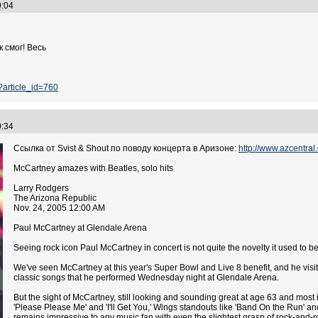
39:04
к смог! Весь
p?article_id=760
40:34
Ссылка от Svist & Shout по поводу концерта в Аризоне:
http://www.azcentra
McCartney amazes with Beatles, solo hits
Larry Rodgers
The Arizona Republic
Nov. 24, 2005 12:00 AM
Paul McCartney at Glendale Arena
Seeing rock icon Paul McCartney in concert is not quite the novelty it used to 
We've seen McCartney at this year's Super Bowl and Live 8 benefit, and he vis
classic songs that he performed Wednesday night at Glendale Arena.
But the sight of McCartney, still looking and sounding great at age 63 and most i
'Please Please Me' and 'I'll Get You,' Wings standouts like 'Band On the Run' and
remains impressive to any music fan with even the slightest grasp of rock-and-rol