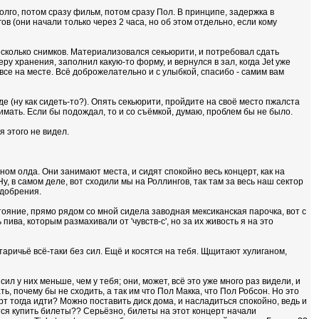
долго, потом сразу фильм, потом сразу Пол. В принципе, задержка в
в (они начали только через 2 часа, но об этом отдельно, если кому
сколько снимков. Материализовался секьюрити, и потребовал сдать
у хранения, заполнил какую-то форму, и вернулся в зал, когда Jet уже
все на месте. Всё доброжелательно и с улыбкой, спасибо - самим вам
де (ну как сидеть-то?). Опять секьюрити, пройдите на своё место пжалста
нимать. Если бы подождал, то и со съёмкой, думаю, проблем бы не было.
 этого не видел.
ном олда. Они занимают места, и сидят спокойно весь концерт, как на
Ну, в самом деле, вот сходили мы на Роллингов, так там за весь наш сектор
одобрения.
ояние, прямо рядом со мной сидела заводная мексиканская парочка, вот с
ива, которым размахивали от 'чувств-с', но за их живость я на это
таричьё всё-таки без сил. Ещё и косятся на тебя. Щщитают хулиганом,
ил у них меньше, чем у тебя; они, может, всё это уже много раз видели, и
ть, почему бы не сходить, а так им что Пол Макка, что Пол Робсон. Но это
ерт тогда идти? Можно поставить диск дома, и насладиться спокойно, ведь и
ются купить билеты?? Серьёзно, билеты на этот концерт начали