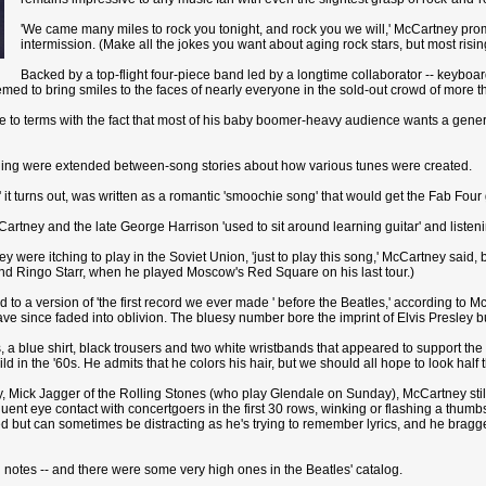
'We came many miles to rock you tonight, and rock you we will,' McCartney prom
intermission. (Make all the jokes you want about aging rock stars, but most risin
Backed by a top-flight four-piece band led by a longtime collaborator -- keyboa
emed to bring smiles to the faces of nearly everyone in the sold-out crowd of more 
 to terms with the fact that most of his baby boomer-heavy audience wants a gene
ing were extended between-song stories about how various tunes were created.
' it turns out, was written as a romantic 'smoochie song' that would get the Fab Four 
tney and the late George Harrison 'used to sit around learning guitar' and listeni
 were itching to play in the Soviet Union, 'just to play this song,' McCartney said, be
nd Ringo Starr, when he played Moscow's Red Square on his last tour.)
ed to a version of 'the first record we ever made ' before the Beatles,' according to
 since faded into oblivion. The bluesy number bore the imprint of Elvis Presley but
s, a blue shirt, black trousers and two white wristbands that appeared to support th
ld in the '60s. He admits that he colors his hair, but we should all hope to look half 
 Mick Jagger of the Rolling Stones (who play Glendale on Sunday), McCartney still c
nt eye contact with concertgoers in the first 30 rows, winking or flashing a thumbs-
ted but can sometimes be distracting as he's trying to remember lyrics, and he bra
gh notes -- and there were some very high ones in the Beatles' catalog.