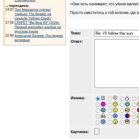
Entertainment
>Они хоть понимают, что убили магию
... периодика:
14.07
Пол Маккартни сделал
Просто сместитесь к той колонке, где а
трибьют The Beatles на
свадьбе Тейлор Свифт
17.02
СЕКРЕТ "Big Beat 83" (2026).
Первый мерсибит-альбом на
русском языке
Тема:
22.09
Александр Беляев. Последнее
интервью
Ответ:
Иконка:
Картинка: