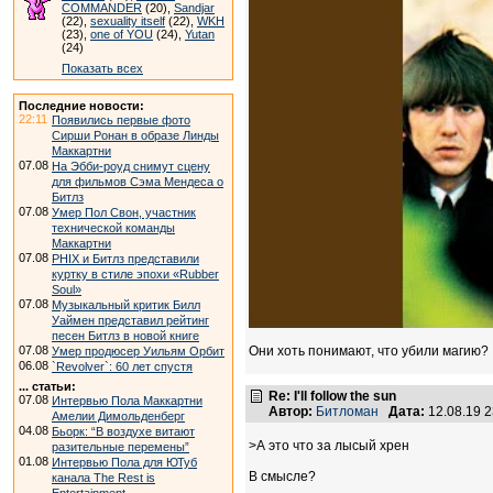
COMMANDER
(20),
Sandjar
(22),
sexuality itself
(22),
WKH
(23),
one of YOU
(24),
Yutan
(24)
Показать всех
Последние новости:
22:11
Появились первые фото
Сирши Ронан в образе Линды
Маккартни
07.08
На Эбби-роуд снимут сцену
для фильмов Сэма Мендеса о
Битлз
07.08
Умер Пол Свон, участник
технической команды
Маккартни
07.08
PHIX и Битлз представили
куртку в стиле эпохи «Rubber
Soul»
07.08
Музыкальный критик Билл
Уаймен представил рейтинг
песен Битлз в новой книге
07.08
Они хоть понимают, что убили магию?
Умер продюсер Уильям Орбит
06.08
`Revolver`: 60 лет спустя
... статьи:
Re: I'll follow the sun
07.08
Интервью Пола Маккартни
Автор:
Битломан
Дата:
12.08.19 
Амелии Димольденберг
04.08
Бьорк: “В воздухе витают
>А это что за лысый хрен
разительные перемены”
01.08
Интервью Пола для ЮТуб
В смысле?
канала The Rest is