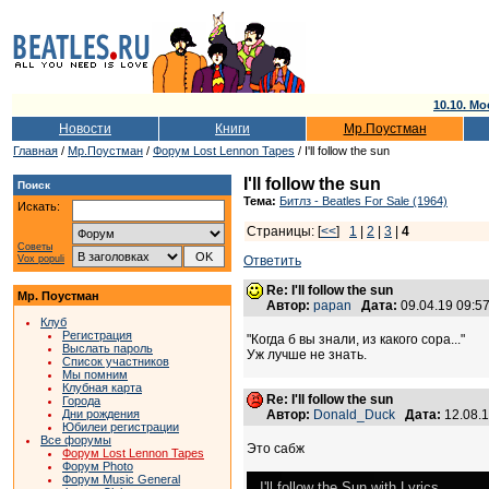
10.10. Мо
Новости
Книги
Мр.Поустман
Главная
/
Мр.Поустман
/
Форум Lost Lennon Tapes
/ I'll follow the sun
I'll follow the sun
Поиск
Тема:
Битлз - Beatles For Sale (1964)
Искать:
Страницы: [
<<
]
1
|
2
|
3
|
4
Советы
Vox populi
Ответить
Re: I'll follow the sun
Мр. Поустман
Автор:
papan
Дата:
09.04.19 09:
Клуб
Регистрация
"Когда б вы знали, из какого сора..."
Выслать пароль
Уж лучше не знать.
Список участников
Мы помним
Клубная карта
Re: I'll follow the sun
Города
Дни рождения
Автор:
Donald_Duck
Дата:
12.08.
Юбилеи регистрации
Все форумы
Это сабж
Форум Lost Lennon Tapes
Форум Photo
Форум Music General
I'll follow the Sun with Lyrics