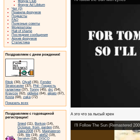
Форум Club
Форум Ad Libitum
Чат (0)
Правила форумов
Подкасты
FAQ
Полезные советы
Модераторы
Hall of shame
Последние сообщения
Архив форумов
Статистика
Поздравляем с днем рождения!
Ritok
(30),
Olya8
(35),
Fender
Stratocaster
(37),
Phil - Гордость
галактики
(37),
Tonny
(45),
drc
(54),
Kravcov
(62),
oldwise
(64),
alpato
(67),
Kosta
(68),
zaka
(72)
Показать всех
Поздравляем с годовщиной
А это что за лысый хрен
регистрации!
Snied
(11),
Borkop
(14),
I'll Follow The Sun (Remastered 200
Octopus_from_garden
(15),
2alex2008
(17),
Magnateron
(19),
Me
(19),
abt52
(19),
Seralvin
(19),
DISCO