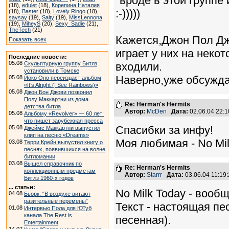
"вроде в этой группе
(18),
edulet
(18),
Корепина Наталия
:-)))))
(18),
Baster
(18),
Lovely Ringo
(18),
saysay
(19),
Salty
(19),
MissLennona
(19),
MiheyS
(20),
Sexy_Sadie
(21),
TheTech
(21)
Кажется,Джон Пол Дж
Показать всех
играет у них на неко
Последние новости:
05.08
Скульптурную группу Битлз
входили.
установили в Томске
Наверно,уже обсужда
05.08
Йоко Оно переиздаст альбом
«It’s Alright (I See Rainbows)»
05.08
Джон Бон Джови позвонил
Полу Маккартни из дома
Re: Herman's Hermits
детства битла
Автор:
McDen
Дата:
02.06.04 22:
05.08
Альбому «Revolver» — 60 лет:
что пишет зарубежная пресса
Спасибки за инфу!
05.08
Джеймс Маккартни выпустил
клип на песню «Dreams»
Моя любимая - No Mil
03.08
Терри Крейн выпустил книгу о
песнях, появившихся на волне
битломании
03.08
Вышел справочник по
Re: Herman's Hermits
коллекционным предметам
Автор:
Starrr
Дата:
03.06.04 11:1
Битлз 1960-х годов
... статьи:
No Milk Today - вооб
04.08
Бьорк: “В воздухе витают
разительные перемены”
Текст - настоящая пе
01.08
Интервью Пола для ЮТуб
канала The Rest is
песенная).
Entertainment