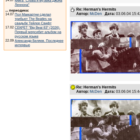
14.07
Книга "Слова и музыка Джона
Леннона"
Re: Herman's Hermits
... периодика:
Автор:
McDen
Дата:
03.06.04 15:
14.07
Пол Маккартни сделал
трибьют The Beatles на
свадьбе Тейлор Свифт
17.02
СЕКРЕТ "Big Beat 83" (2026).
Первый мерсибит-альбом на
русском языке
22.09
Александр Беляев. Последнее
интервью
Re: Herman's Hermits
Автор:
McDen
Дата:
03.06.04 15: