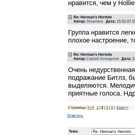
нравится, чем у Hollie
Re: Herman's Hermits
Автор:
Dreamera
Дата:
15.02.07 
Группа нравится лег
плохое настроение, т
Re: Herman's Hermits
Автор:
Сергей Холодилов
Дата:
1
Очень недурственная 
подражание Битлз, б
выделяются. Мелодич
приятные голоса. Ндр
Страницы: [
<<
]
1
|
2
|
3
|
4
|
Еще>>
Ответить
Тема: