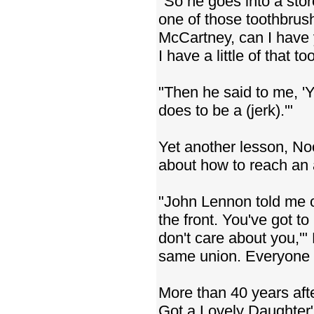
"So he goes into a stor
one of those toothbrus
McCartney, can I have 
I have a little of that t
"Then he said to me, 'Y
does to be a (jerk).'"
Yet another lesson, No
about how to reach an
"John Lennon told me on
the front. You've got to
don't care about you,'" 
same union. Everyone k
More than 40 years aft
Got a Lovely Daughter" 