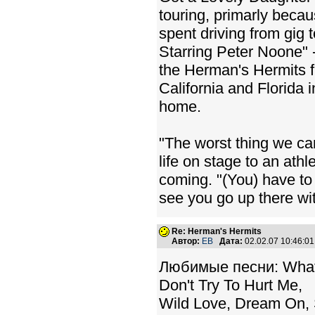
touring, primarly beca
spent driving from gig
Starring Peter Noone" 
the Herman's Hermits fl
California and Florida 
home.
"The worst thing we ca
life on stage to an athl
coming. "(You) have to
see you go up there wit
Re: Herman's Hermits
Автор:
EB
Дата:
02.02.07 10:46:
Любимые песни: What I
Don't Try To Hurt Me,
Wild Love, Dream On, 