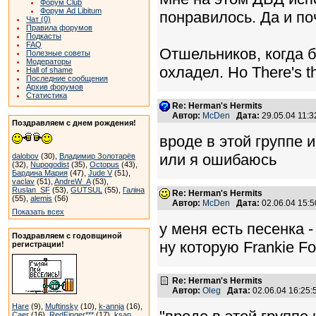
Форум Club
Форум Ad Libitum
понравилось. Да и по
Чат (0)
Правила форумов
Подкасты
FAQ
Отшельников, когда 
Полезные советы
Модераторы
охладел. Но There's th
Hall of shame
Последние сообщения
Архив форумов
Статистика
Re: Herman's Hermits
Автор:
McDen
Дата:
29.05.04 11:
Поздравляем с днем рождения!
вроде в этой группе и
или я ошибаюсь
dalobov
(30),
Владимир Золотарёв
(32),
Nupogodist
(35),
Octopus
(43),
Бардина Мария
(47),
Jude V
(51),
vaclav
(51),
AndreW_A
(53),
Ruslan_SF
(53),
GUTSUL
(55),
Галіна
Re: Herman's Hermits
(55),
alemis
(56)
Автор:
McDen
Дата:
02.06.04 15:
Показать всех
у меня есть песенка -
Поздравляем с годовщиной
ну которую Frankie Fo
регистрации!
Re: Herman's Hermits
Автор:
Oleg
Дата:
02.06.04 16:25
Hare
(9),
Muftinsky
(10),
k-annja
(16),
Caer
(16),
RedFinger***
(17),
ksan