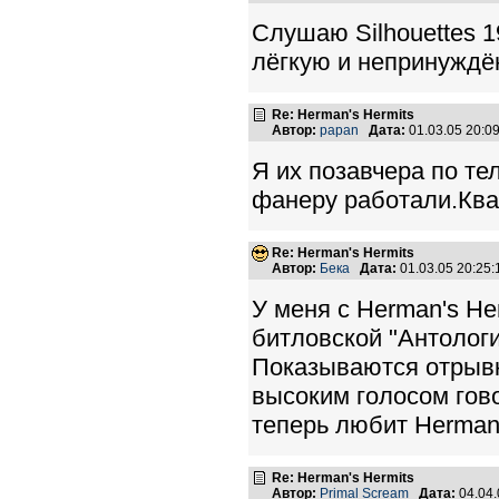
Слушаю Silhouettes 1
лёгкую и непринуждён
Re: Herman's Hermits
Автор:
papan
Дата:
01.03.05 20:
Я их позавчера по те
фанеру работали.Ква
Re: Herman's Hermits
Автор:
Бека
Дата:
01.03.05 20:25
У меня с Herman's He
битловской "Антологи
Показываются отрывки
высоким голосом гово
теперь любит Herman's 
Re: Herman's Hermits
Автор:
Primal Scream
Дата:
04.04