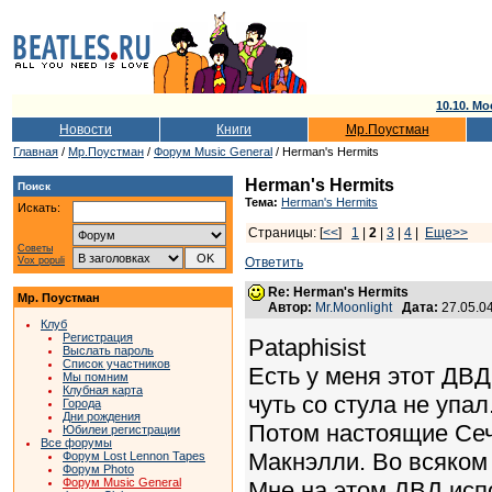
10.10. Мо
Новости
Книги
Мр.Поустман
Главная
/
Мр.Поустман
/
Форум Music General
/ Herman's Hermits
Herman's Hermits
Поиск
Тема:
Herman's Hermits
Искать:
Страницы: [
<<
]
1
|
2
|
3
|
4
|
Еще>>
Советы
Vox populi
Ответить
Re: Herman's Hermits
Мр. Поустман
Автор:
Mr.Moonlight
Дата:
27.05.0
Клуб
Регистрация
Pataphisist
Выслать пароль
Список участников
Есть у меня этот ДВ
Мы помним
Клубная карта
чуть со стула не упал.
Города
Дни рождения
Потом настоящие Сече
Юбилеи регистрации
Все форумы
Макнэлли. Во всяком 
Форум Lost Lennon Tapes
Форум Photo
Форум Music General
Мне на этом ДВД исп