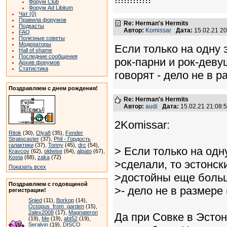
Форум Club
Форум Ad Libitum
Чат (0)
Правила форумов
Re: Herman's Hermits
Подкасты
Автор:
Komissar
Дата:
15.02.21 2
FAQ
Полезные советы
Модераторы
Если только на одну 
Hall of shame
Последние сообщения
рок-парни и рок-дев
Архив форумов
Статистика
говорят - дело не в р
Поздравляем с днем рождения!
Re: Herman's Hermits
Автор:
audi
Дата:
15.02.21 21:08
2Komissar:
Ritok
(30),
Olya8
(35),
Fender
Stratocaster
(37),
Phil - Гордость
галактики
(37),
Tonny
(45),
drc
(54),
> Если только на одн
Kravcov
(62),
oldwise
(64),
alpato
(67),
Kosta
(68),
zaka
(72)
>сделали, то эстонск
Показать всех
>достойны еще больш
Поздравляем с годовщиной
>- дело не в размере 
регистрации!
Snied
(11),
Borkop
(14),
Octopus_from_garden
(15),
2alex2008
(17),
Magnateron
Да при Совке в Эсто
(19),
Me
(19),
abt52
(19),
Seralvin
(19),
DISCO