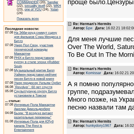
проще было.Цензуры н
COMMANDER
(20),
Sandjar
(22),
sexuality itself
(22),
WKH
(23),
one of YOU
(24),
Yutan
(24)
Показать всех
Re: Herman's Hermits
Автор:
Бри
Дата:
16.02.21 18:02
Последние новости:
07.08
На Эбби-роуд снимут сцену
для фильмов Сэма Мендеса о
Для меня лучшие песни
Битлз
07.08
Over The World, Saturd
Умер Пол Свон, участник
технической команды
To Be Out In The Mor
Маккартни
07.08
PHIX и Битлз представили
куртку в стиле эпохи «Rubber
Soul»
Re: Herman's Hermits
07.08
Музыкальный критик Билл
Автор:
Komissar
Дата:
16.02.21 2
Уаймен представил рейтинг
песен Битлз в новой книге
А я помню популярнос
07.08
Умер продюсер Уильям Орбит
06.08
`Revolver`: 60 лет спустя
группе, подразумевал
05.08
Скульптурную группу Битлз
установили в Томске
Много позже, на Укра
... статьи:
07.08
Интервью Пола Маккартни
песню назвали там да
Амелии Димольденберг
04.08
Бьорк: “В воздухе витают
разительные перемены”
01.08
Re: Herman's Hermits
Интервью Пола для ЮТуб
Автор:
hunkydory1967
Дата:
16.02
канала The Rest is
Entertainment