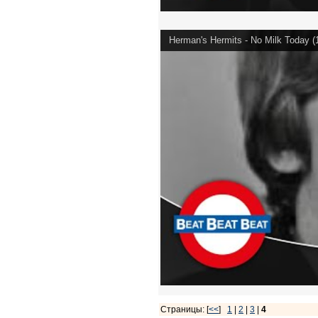
Herman's Hermits - No Milk Today (
Страницы: [
<<
]
1
|
2
|
3
|
4