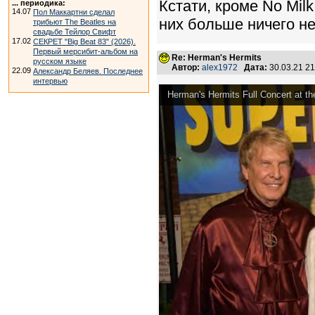
Кстати, кроме No Milk
... периодика:
14.07
Пол Маккартни сделал
них больше ничего н
трибьют The Beatles на
свадьбе Тейлор Свифт
17.02
СЕКРЕТ "Big Beat 83" (2026).
Первый мерсибит-альбом на
Re: Herman's Hermits
русском языке
Автор:
alex1972
Дата:
30.03.21 2
22.09
Александр Беляев. Последнее
интервью
Herman's Hermits Full Concert at th