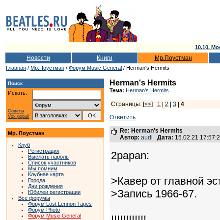
10.10. Мо
Новости
Книги
Мр.Поустман
Главная
/
Мр.Поустман
/
Форум Music General
/ Herman's Hermits
Herman's Hermits
Поиск
Тема:
Herman's Hermits
Искать:
Страницы: [
<<
]
1
|
2
|
3
|
4
Советы
Vox populi
Ответить
Re: Herman's Hermits
Мр. Поустман
Автор:
audi
Дата:
15.02.21 17:57
Клуб
Регистрация
2papan:
Выслать пароль
Список участников
Мы помним
Клубная карта
>Кавер от главной эс
Города
Дни рождения
>Запись 1966-67.
Юбилеи регистрации
Все форумы
Форум Lost Lennon Tapes
Форум Photo
Форум Music General
!!!!!!!!!!!!