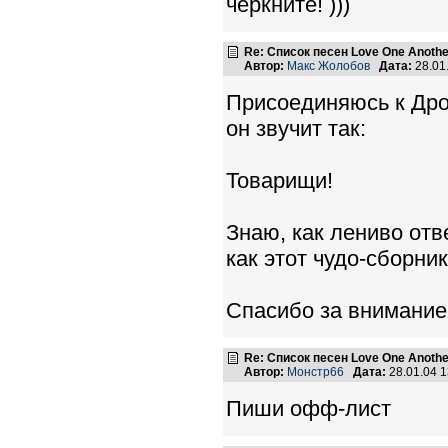
черкните! )))
Re: Список песен Love One Another
Автор:
Макс Жолобов
Дата:
28.01
Присоединяюсь к Дроз
он звучит так:
Товарищи!
Знаю, как лениво отве
как этот чудо-сборни
Спасибо за внимание
Re: Список песен Love One Another
Автор:
Монстр66
Дата:
28.01.04 
Пиши офф-лист