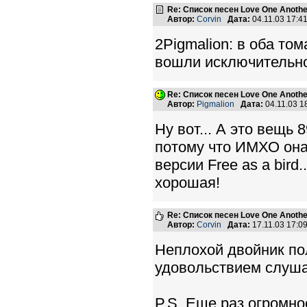
Re: Список песен Love One Another
Автор:
Corvin
Дата:
04.11.03 17:
2Pigmalion: в оба то
вошли исключительно
Re: Список песен Love One Another
Автор:
Pigmalion
Дата:
04.11.03 
Ну вот... А это вещь 8
потому что ИМХО она 
версии Free as a bird
хорошая!
Re: Список песен Love One Another
Автор:
Corvin
Дата:
17.11.03 17:
Неплохой двойник по
удовольствием слуша
P.S. Еще раз огромно