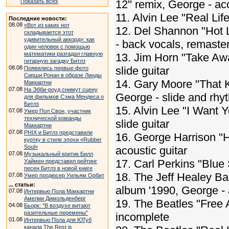
Показать всех
12'' remix, George - ac
11. Alvin Lee "Real Lif
Последние новости:
08.08
«Вот из каких нот
12. Del Shannon "Hot 
складывается этот
удивительный аккорд»: как
- back vocals, remaste
один человек с помощью
математики разгадал главную
13. Jim Horn "Take Aw
гитарную загадку Битлз
08.08
slide guitar
Появились первые фото
Сирши Ронан в образе Линды
14. Gary Moore "That 
Маккартни
07.08
На Эбби-роуд снимут сцену
George - slide and rhy
для фильмов Сэма Мендеса о
Битлз
15. Alvin Lee "I Want 
07.08
Умер Пол Свон, участник
технической команды
slide guitar
Маккартни
07.08
PHIX и Битлз представили
16. George Harrison "
куртку в стиле эпохи «Rubber
Soul»
acoustic guitar
07.08
Музыкальный критик Билл
17. Carl Perkins "Blu
Уаймен представил рейтинг
песен Битлз в новой книге
18. The Jeff Healey B
07.08
Умер продюсер Уильям Орбит
... статьи:
album '1990, George - 
07.08
Интервью Пола Маккартни
Амелии Димольденберг
19. The Beatles "Free A
04.08
Бьорк: “В воздухе витают
разительные перемены”
incomplete
01.08
Интервью Пола для ЮТуб
канала The Rest is