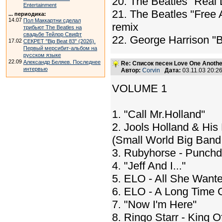
20. The Beatles "Real
Entertainment
21. The Beatles "Free
... периодика:
14.07
Пол Маккартни сделал
remix
трибьют The Beatles на
свадьбе Тейлор Свифт
22. George Harrison "
17.02
СЕКРЕТ "Big Beat 83" (2026).
Первый мерсибит-альбом на
русском языке
22.09
Александр Беляев. Последнее
Re: Список песен Love One Another
интервью
Автор:
Corvin
Дата:
03.11.03 20:
VOLUME 1
1. "Call Mr.Holland"
2. Jools Holland & Hi
(Small World Big Band
3. Rubyhorse - Punch
4. "Jeff And I..."
5. ELO - All She Want
6. ELO - A Long Time 
7. "Now I'm Here"
8. Ringo Starr - King O