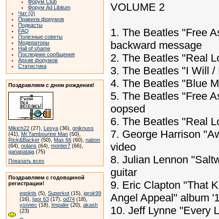
Форум Club
VOLUME 2
Форум Ad Libitum
Чат (0)
Правила форумов
Подкасты
1. The Beatles "Free As
FAQ
Полезные советы
backward message
Модераторы
Hall of shame
Последние сообщения
2. The Beatles "Real L
Архив форумов
Статистика
3. The Beatles "I Will
4. The Beatles "Blue 
Поздравляем с днем рождения!
5. The Beatles "Free As
oopsed
6. The Beatles "Real L
Mikich22
(27),
Lesya
(36),
gniknuss
7. George Harrison "Aw
(41),
Mr.Tambourine Man
(50),
Rick&Backer
(50),
Max 66
(60),
nabon
video
(64),
nolans
(64),
monter7
(66),
ganapataja
(75)
8. Julian Lennon "Saltw
Показать всех
guitar
Поздравляем с годовщиной
9. Eric Clapton "That
регистрации!
egoktis
(5),
Superkot
(15),
igrok99
Angel Appeal" album '1
(16),
Igor 63
(17),
od74
(18),
уоллес
(18),
Impaler
(20),
akash
10. Jeff Lynne "Every L
(23)