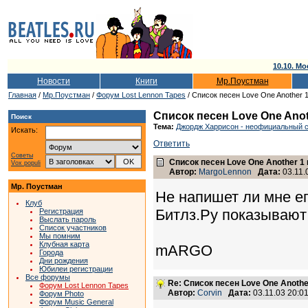
10.10. Мо
Новости
Книги
Мр.Поустман
Главная
/
Мр.Поустман
/
Форум Lost Lennon Tapes
/ Список песен Love One Another 1
Список песен Love One Anot
Поиск
Тема:
Джордж Харрисон - неофициальный сб
Искать:
Ответить
Советы
Список песен Love One Another 1 
Vox populi
Автор:
MargoLennon
Дата:
03.11.
Мр. Поустман
Не напишет ли мне ег
Клуб
Битлз.Ру показывают 
Регистрация
Выслать пароль
Список участников
Мы помним
Клубная карта
mARGO
Города
Дни рождения
Юбилеи регистрации
Все форумы
Re: Список песен Love One Another
Форум Lost Lennon Tapes
Автор:
Corvin
Дата:
03.11.03 20:
Форум Photo
Форум Music General