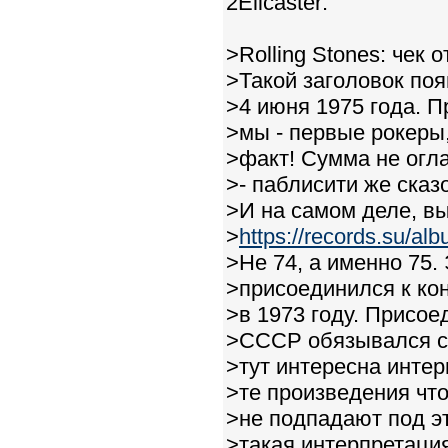
2Elicaster:
>Rolling Stones: чек 
>Такой заголовок поя
>4 июня 1975 года. П
>мы - первые рокеры
>факт! Сумма не огл
>- паблисити же сказ
>И на самом деле, вы
>
https://records.su/al
>Не 74, а именно 75.
>присоединился к ко
>в 1973 году. Присое
>СССР обязывался со
>тут интересна интер
>те произведения чт
>не подпадают под эт
>такая интерпретация