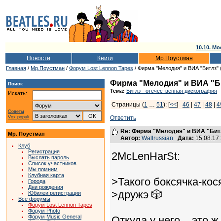
10.10. Мо
Новости
Книги
Мр.Поустман
Главная
/
Мр.Поустман
/
Форум Lost Lennon Tapes
/ Фирма "Мелодия" и ВИА "Битлз" 
Фирма "Мелодия" и ВИА "Би
Поиск
Тема:
Битлз - отечественная дискография
Искать:
Страницы (
1
…
51
): [
<<
]
46
|
47
|
48
|
4
Советы
Vox populi
Ответить
Re: Фирма "Мелодия" и ВИА "Битл
Мр. Поустман
Автор:
Wallrussian
Дата:
15.08.17
Клуб
Регистрация
2McLenHarSt:
Выслать пароль
Список участников
Мы помним
Клубная карта
>Такого боксячка-кос
Города
Дни рождения
>дружэ 🎲
Юбилеи регистрации
Все форумы
Форум Lost Lennon Tapes
Форум Photo
Форум Music General
Откуда у него... это ж