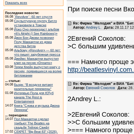
Показать всех
При поиске песни Вко
Последние новости:
06.08
`Revolver`: 60 лет спустя
05.08
Скульптурную группу Битлз
Re: Фирма "Мелодия" и ВИА "Битл
установили в Томске
Автор:
Andrey L.
Дата:
28.11.17 1
05.08
Йоко Оно переиздаст альбом
«It’s Alright (I See Rainbows)»
2Евгений Соколов:
05.08
Джон Бон Джови позвонил
Полу Маккартни из дома
>С большим удивлени
детства битла
05.08
Альбому «Revolver» — 60 лет:
что пишет зарубежная пресса
05.08
Джеймс Маккартни выпустил
=== Намного проще э
клип на песню «Dreams»
03.08
Терри Крейн выпустил книгу о
http://beatlesvinyl.co
песнях, появившихся на волне
битломании
... статьи:
Re: Фирма "Мелодия" и ВИА "Битл
04.08
Бьорк: “В воздухе витают
Автор:
Евгений Соколов
Дата:
28.
разительные перемены”
01.08
Интервью Пола для ЮТуб
2Andrey L.:
канала The Rest is
Entertainment
14.07
Книга "Слова и музыка Джона
Леннона"
>2Евгений Соколов:
... периодика:
14.07
Пол Маккартни сделал
>>С большим удивлен
трибьют The Beatles на
свадьбе Тейлор Свифт
>=== Намного проще 
17.02
СЕКРЕТ "Big Beat 83" (2026).