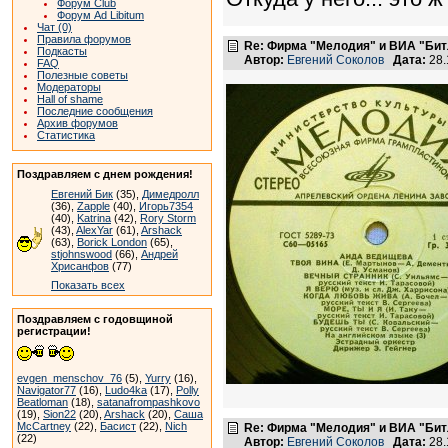
Форум Club
Форум Ad Libitum
Чат (0)
Правила форумов
Re: Фирма "Мелодия" и ВИА "Битл
Подкасты
Автор:
Евгений Соколов
Дата:
28.
FAQ
Полезные советы
Модераторы
Hall of shame
Последние сообщения
Архив форумов
Статистика
Поздравляем с днем рождения!
Евгений Бик
(35),
Димедролл
(36),
Zapple
(40),
Игорь7354
(40),
Katrina
(42),
Rory Storm
(43),
AlexYar
(61),
Arshack
(63),
Borick London
(65),
stjohnswood
(66),
Андрей
Хрисанфов
(77)
Показать всех
Поздравляем с годовщиной
регистрации!
evgen_menschov_76
(5),
Yurry
(16),
Navigator77
(16),
Ludo4ka
(17),
Polly
Beatloman
(18),
satanafrompashkovo
(19),
Sion22
(20),
Arshack
(20),
Саша
McCartney
(22),
Басист
(22),
Nich
Re: Фирма "Мелодия" и ВИА "Битл
(22)
Автор:
Евгений Соколов
Дата:
28.