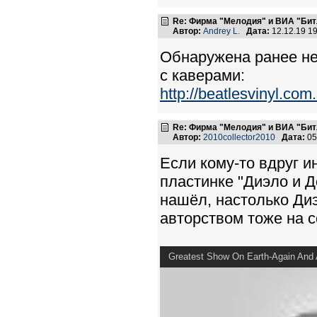
Re: Фирма "Мелодия" и ВИА "Битл
Автор:
Andrey L.
Дата:
12.12.19 1
Обнаружена ранее не
с каверами:
http://beatlesvinyl.co
Re: Фирма "Мелодия" и ВИА "Битл
Автор:
2010collector2010
Дата:
05
Если кому-то вдруг ин
пластинке "Диэло и Д
нашёл, настолько Диэ
авторством тоже на с
Greatest Show On Earth-Again And 