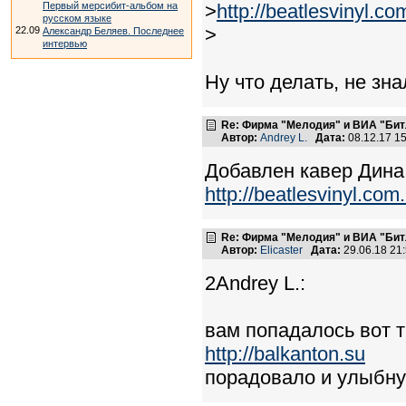
Первый мерсибит-альбом на
>
http://beatlesvinyl.c
русском языке
>
22.09
Александр Беляев. Последнее
интервью
Ну что делать, не знал
Re: Фирма "Мелодия" и ВИА "Битл
Автор:
Andrey L.
Дата:
08.12.17 1
Добавлен кавер Дина
http://beatlesvinyl.co
Re: Фирма "Мелодия" и ВИА "Битл
Автор:
Elicaster
Дата:
29.06.18 21
2Andrey L.:
вам попадалось вот 
http://balkanton.su
порадовало и улыбнул