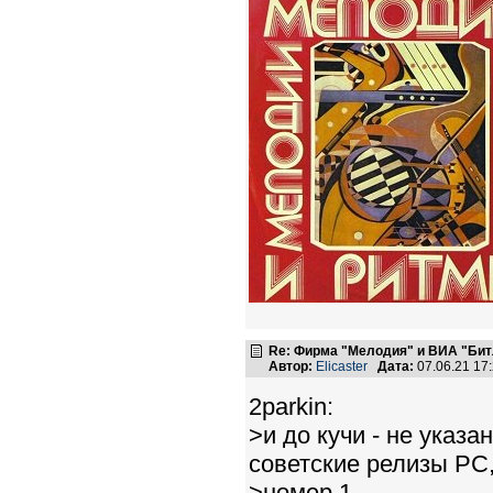
Re: Фирма "Мелодия" и ВИА "Битл
Автор:
Elicaster
Дата:
07.06.21 17
2parkin:
>и до кучи - не указ
советские релизы РС,
>номер 1