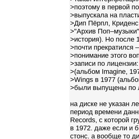
>поэтому в первой п
>выпускала на пласт
>Дип Пёрпл, Криденс
>"Архив Поп–музыки"
>история). Но после 
>почти прекратился 
>понимание этого во
>записи по лицензии:
>(альбом Imagine, 19
>Wings в 1977 (альбо
>были выпущены по 
на диске не указан л
период времени дан
Records, с которой гр
в 1972. даже если и 
стонс. а вообще то д