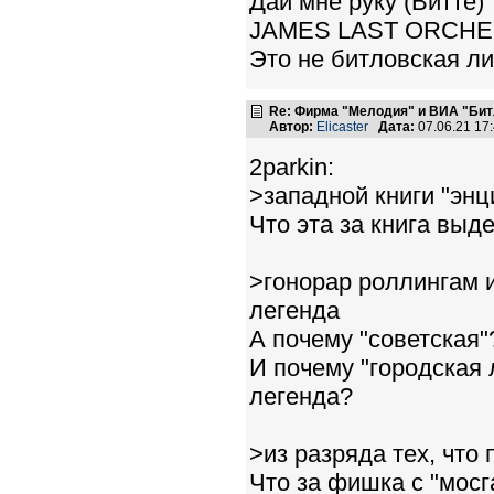
Дай мне руку (Витте)
JAMES LAST ORCHESTR
Это не битловская л
Re: Фирма "Мелодия" и ВИА "Битл
Автор:
Elicaster
Дата:
07.06.21 17
2parkin:
>западной книги "энц
Что эта за книга выд
>гонорар роллингам и
легенда
А почему "советская"
И почему "городская 
легенда?
>из разряда тех, что 
Что за фишка с "мосга