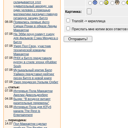
складывается этот
удивительный аккорд»: как
один человек с помощью
Картинка:
математики разгадал главную
гитарную загадку Битлз
Translit -> кириллица
08.08
Появились первые фото
Сирши Ронан в образе Линды
Прислать мне копии всех ответов
Маккартни
07.08
На Эбби-роуд снимут сцену
для фильмов Сэма Мендеса о
Битлз
07.08
Умер Пол Свон, участник
технической команды
Маккартни
07.08
PHIX и Битлз представили
куртку в стиле эпохи «Rubber
Soul»
07.08
Музыкальный критик Билл
Уаймен представил рейтинг
песен Битлз в новой книге
07.08
Умер продюсер Уильям Орбит
... статьи:
07.08
Интервью Пола Маккартни
Амелии Димольденберг
04.08
Бьорк: “В воздухе витают
разительные перемены”
01.08
Интервью Пола для ЮТуб
канала The Rest is
Entertainment
... периодика:
14.07
Пол Маккартни сделал
трибьют The Beatles на