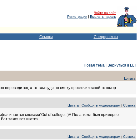
Войти на сайт
Регистрация
|
Выслать пароль
Ссылки
Спецпроекты
Новая тема
|
Вернуться в LLT
Цитата
к он переводится, а то там судя по смеху проскочил какой то юмор...
Цитата
Сообщить модераторам
Ссылка
|
|
и(начинается словами"Out of college...)А Пола текст был примерно
.Вот такая вот шютка.
Цитата
Сообщить модераторам
Ссылка
|
|