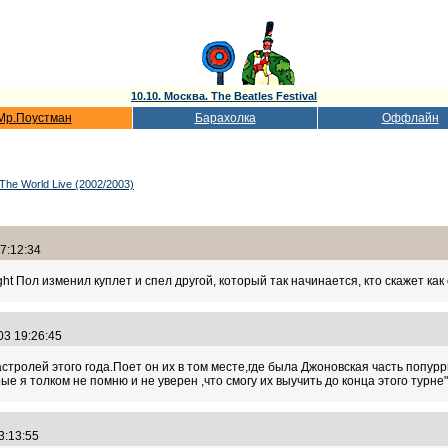
10.10. Москва. The Beatles Festival
Мр.Поустман
Барахолка
Оффлайн
The World Live (2002/2003)
7:12:34
weight Пол изменил куплет и спел другой, который так начинается, кто скажет ка
03 19:26:45
астролей этого года.Поет он их в том месте,где былa Джоновская часть попурр
е я толком не помню и не уверен ,что смогу их выучить до конца этого турне"
13:13:55