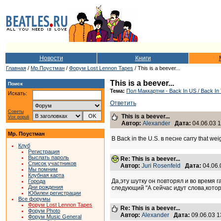
Новости
Книги
Главная
/
Мр.Поустман
/
Форум Lost Lennon Tapes
/ This is a beever...
This is a beever...
Поиск
Тема:
Пол Маккартни - Back In US / Back In 
Искать:
Ответить
Советы
This is a beever...
Vox populi
Автор:
Alexander
Дата:
04.06.03 1
Мр. Поустман
В Back in the U.S. в песне carry that 
Клуб
Регистрация
Выслать пароль
Re: This is a beever...
Список участников
Автор:
Juri Rosenfeld
Дата:
04.06.
Мы помним
Клубная карта
Да,эту шутку он повторял и во время г
Города
Дни рождения
следующий "А сейчас идут слова,которы
Юбилеи регистрации
Все форумы
Форум Lost Lennon Tapes
Re: This is a beever...
Форум Photo
Автор:
Alexander
Дата:
09.06.03 
Форум Music General