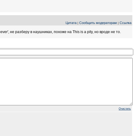
Цитата
Сообщить модераторам
Ссылка
|
|
n never', не разберу в наушниках, похоже на This is a pity, но вроде не то.
Очистить