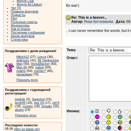
Форум Club
Форум Ad Libitum
Во как!:)
Чат (0)
Правила форумов
Подкасты
Re: This is a beever...
FAQ
Автор:
Янка-битломанка
Дата:
09
Полезные советы
Модераторы
Hall of shame
...I can never remember the words, but it
Последние сообщения
Архив форумов
Статистика
Тема:
Поздравляем с днем рождения!
Mikich22
(27),
Lesya
(36),
Ответ:
gniknuss
(41),
Mr.Tambourine
Man
(50),
Rick&Backer
(50),
Max 66
(60),
nabon
(64),
nolans
(64),
monter7
(66),
ganapataja
(75)
Показать всех
Поздравляем с годовщиной
регистрации!
egoktis
(5),
Superkot
(15),
igrok99
(16),
Igor 63
(17),
od74
(18),
уоллес
(18),
Impaler
(20),
akash
(23)
Иконка:
Показать всех
Последние новости:
08.08
«Вот из каких нот