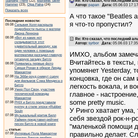
Re: Кто сказал, что последний а
Standing There
(22),
Maxwells Silver
Hammer
(23),
Olga Palna
(24)
Автор:
papan
Дата:
05.06.03 17:
Показать всех
А что такое "Beatles
Последние новости:
я что-то пропустил?
09.08
Сильвия Холл раскрыла
подробности пьесы о матери
Джона Леннона
08.08
«Вот из каких нот
Re: Кто сказал, что последний а
складывается этот
Автор:
syrbor
Дата:
05.06.03 17:3
удивительный аккорд»: как
один человек с помощью
ИМХО, альбом замеча
математики разгадал главную
гитарную загадку Битлз
Вчитайтесь в тексты,
08.08
Появились первые фото
Сирши Ронан в образе Линды
упомянет Yesterday, т
Маккартни
07.08
На Эбби-роуд снимут сцену
концовка, где он сам 
для фильмов Сэма Мендеса о
легкость вокала, и в
Битлз
07.08
Умер Пол Свон, участник
главное - настроение,
технической команды
Маккартни
some pretty music.
07.08
PHIX и Битлз представили
куртку в стиле эпохи «Rubber
У Ринго хватает ума,
Soul»
07.08
Музыкальный критик Билл
себя звездой рок-н-р
Уаймен представил рейтинг
песен Битлз в новой книге
"маленькой помощи др
... статьи:
правильно делает. Сл
07.08
Интервью Пола Маккартни
Амелии Димольденберг