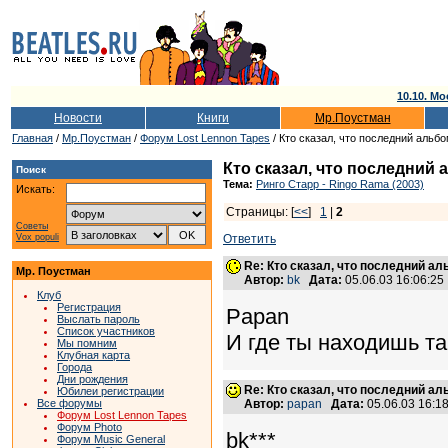
10.10. Мо
Новости
Книги
Мр.Поустман
Главная
/
Мр.Поустман
/
Форум Lost Lennon Tapes
/ Кто сказал, что последний альб
Кто сказал, что последний
Поиск
Тема:
Ринго Старр - Ringo Rama (2003)
Искать:
Страницы: [
<<
]
1
|
2
Советы
Vox populi
Ответить
Re: Кто сказал, что последний а
Мр. Поустман
Автор:
bk
Дата:
05.06.03 16:06:2
Клуб
Регистрация
Papan
Выслать пароль
Список участников
И где ты находишь так
Мы помним
Клубная карта
Города
Дни рождения
Re: Кто сказал, что последний а
Юбилеи регистрации
Все форумы
Автор:
papan
Дата:
05.06.03 16:
Форум Lost Lennon Tapes
Форум Photo
bk***
Форум Music General