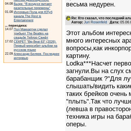
весьма недурен.
04.08
Бьорк: “В воздухе витают
разительные перемены”
01.08
Интервью Пола для ЮТуб
канала The Rest is
Re: Кто сказал, что последний а
Entertainment
Автор:
Juri Rosenfeld
Дата:
05.06.
... периодика:
14.07
Пол Маккартни сделал
Этот альбом интерес
трибьют The Beatles на
свадьбе Тейлор Свифт
много интересных ар
17.02
СЕКРЕТ "Big Beat 83" (2026).
Первый мерсибит-альбом на
вопросы,как инкорпо
русском языке
22.09
Александр Беляев. Последнее
картину.
интервью
Lodka***Насчет перв
загнули.Вы на слух с
барабанщик ?"Для лу
слышать/видить какие
таких брейков очень
"плыть".Так что лучш
(левша в правосторон
техника игры на бараб
оперы.