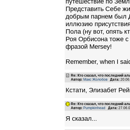
путешествие по Земл
Представить Себе жи
добрым парнем был 
иллюзию присутствия
Пола (ну вот, опять к
Роя Орбисона тоже с
фразой Mersey!
Remember, when I said
Re: Кто сказал, что последний а
Автор:
Макс Жолобов
Дата:
20.06
Кстати, Элизабет Рей
Re: Кто сказал, что последний а
Автор:
Pumpkinhead
Дата:
27.06.
Я сказал...