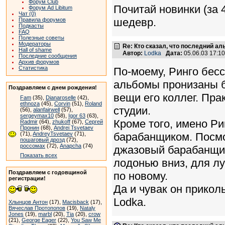
Форум Club
Почитай новинки (за 4
Форум Ad Libitum
Чат (0)
шедевр.
Правила форумов
Подкасты
FAQ
Полезные советы
Модераторы
Re: Кто сказал, что последний а
Hall of shame
Автор:
Lodka
Дата:
05.06.03 17:1
Последние сообщения
Архив форумов
Статистика
По-моему, Ринго бес
альбомы пронизаны б
Поздравляем с днем рождения!
вещи его коллег. Прак
Fam
(35),
Dianaroselle
(42),
ethnoza
(45),
Corvin
(51),
Roland
студии.
(56),
alanfairwell
(57),
sergeymax10
(58),
Igor 63
(63),
Кроме того, имено Р
Radmir
(64),
zhukoff
(67),
Сергей
Пронин
(68),
Andrei Tsvetaev
(71),
AndreyTsvetaev
(71),
барабанщиком. Посмот
пошаговый дрозд
(72),
россомах
(72),
Anapcha
(74)
джазовый барабанщик
Показать всех
лодонью вниз, для л
Поздравляем с годовщиной
по новому.
регистрации!
Да и чувак он прикол
Lodka.
Хлынцов Антон
(17),
Macisback
(17),
Вячеслав Протопопов
(19),
Nataly
Jones
(19),
marbl
(20),
Tia
(20),
crow
(21),
George Eager
(22),
You Saw Me