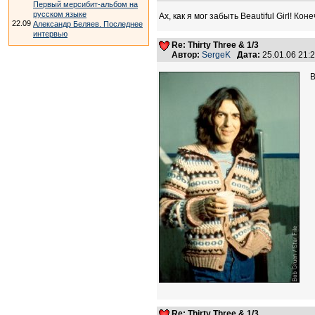
Первый мерсибит-альбом на
русском языке
Ах, как я мог забыть Beautiful Girl! 
22.09
Александр Беляев. Последнее
интервью
Re: Thirty Three & 1/3
Автор:
SergeK
Дата:
25.01.06 21
В
Re: Thirty Three & 1/3