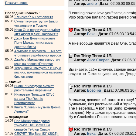
Показать всех
Автор:
andre
Дата:
02.06.03 08:0
"Learning how to love you" samaja neoby
Последние новости:
06.08
`Revolver`: 60 лет спустя
Vsio ostalnoe banalno,razbeg pered pre
05.08
Скульптурную группу Битлз
установили в Томске
05.08
Re: Thirty Three & 1/3
Йоко Оно переиздаст альбом
Автор:
Beka
Дата:
07.06.03 13:5
«It’s Alright (I See Rainbows)»
05.08
Джон Бон Джови позвонил
Полу Маккартни из дома
А мне вообще нравятся Dear One, Cracke
детства битла
05.08
Альбому «Revolver» — 60 лет:
что пишет зарубежная пресса
Re: Thirty Three & 1/3
05.08
Джеймс Маккартни выпустил
Автор:
Alice Cooper
Дата:
07.06.0
клип на песню «Dreams»
03.08
Терри Крейн выпустил книгу о
Вы знаете, сабж конечно, сделан весь
песнях, появившихся на волне
аккуратно. Такое ощущение, что Джор
битломании
... статьи:
04.08
Бьорк: “В воздухе витают
Re: Thirty Three & 1/3
разительные перемены”
Автор:
Вовочка
Дата:
07.06.03 20
01.08
Интервью Пола для ЮТуб
канала The Rest is
Мальчики, девочки, ой, как это в точку
Entertainment
буквально, без раскачиваний и "прислу
14.07
Книга "Слова и музыка Джона
The Hesperus... А вот This Song, коне
Леннона"
позднее). Ну а самая прекрасная мелод
Ну и Crackerbox Palace прелесть неве
... периодика:
14.07
Пол Маккартни сделал
трибьют The Beatles на
Re: Thirty Three & 1/3
свадьбе Тейлор Свифт
17.02
Автор:
Beka
Дата:
07.06.03 20:5
СЕКРЕТ "Big Beat 83" (2026).