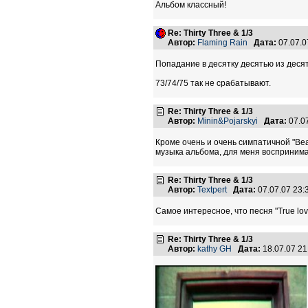
Альбом классный!
Re: Thirty Three & 1/3
Автор:
Flaming Rain
Дата:
07.07.0
Попадание в десятку десятью из десят
73/74/75 так не срабатывают.
Re: Thirty Three & 1/3
Автор:
Minin&Pojarskyi
Дата:
07.0
Кроме очень и очень симпатичной "Beau
музыка альбома, для меня воспринимае
Re: Thirty Three & 1/3
Автор:
Textpert
Дата:
07.07.07 23
Самое интересное, что песня "True lo
Re: Thirty Three & 1/3
Автор:
kathy GH
Дата:
18.07.07 2