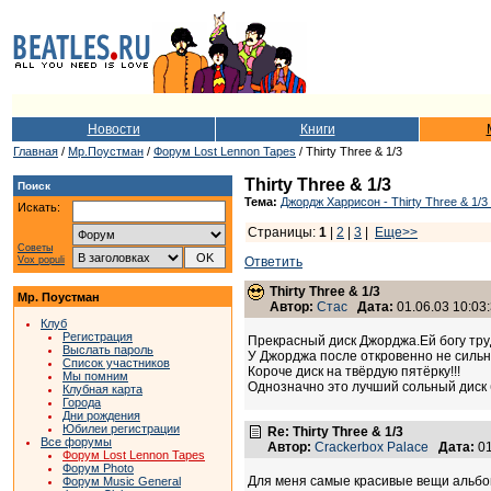
Новости
Книги
Главная
/
Мр.Поустман
/
Форум Lost Lennon Tapes
/ Thirty Three & 1/3
Thirty Three & 1/3
Поиск
Тема:
Джордж Харрисон - Thirty Three & 1/3
Искать:
Страницы:
1
|
2
|
3
|
Еще>>
Советы
Vox populi
Ответить
Thirty Three & 1/3
Мр. Поустман
Автор:
Стас
Дата:
01.06.03 10:03
Клуб
Регистрация
Прекрасный диск Джорджа.Ей богу тру
Выслать пароль
У Джорджа после откровенно не сильн
Список участников
Короче диск на твёрдую пятёрку!!!
Мы помним
Однозначно это лучший сольный диск б
Клубная карта
Города
Дни рождения
Юбилеи регистрации
Re: Thirty Three & 1/3
Все форумы
Автор:
Crackerbox Palace
Дата:
01
Форум Lost Lennon Tapes
Форум Photo
Для меня самые красивые вещи альбома -
Форум Music General