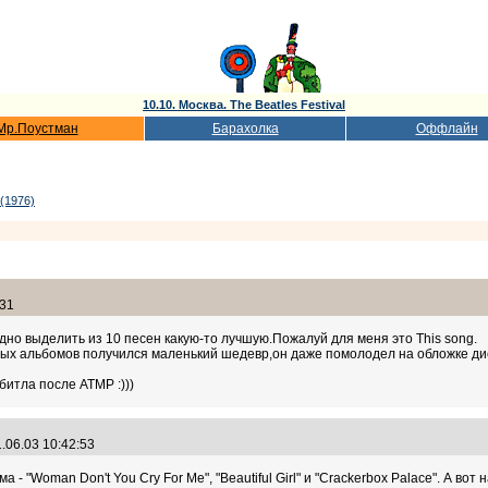
10.10. Москва. The Beatles Festival
Мр.Поустман
Барахолка
Оффлайн
 (1976)
:31
дно выделить из 10 песен какую-то лучшую.Пожалуй для меня это This song.
ых альбомов получился маленький шедевр,он даже помолодел на обложке диска
итла после ATMP :)))
.06.03 10:42:53
 "Woman Don't You Cry For Me", "Beautiful Girl" и "Crackerbox Palace". А вот 