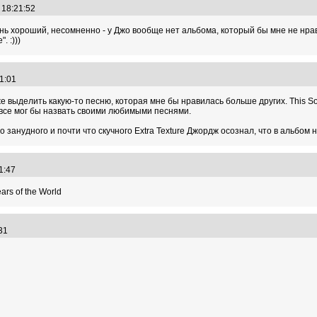
6 18:21:52
ь хороший, несомненно - у Джо вообще нет альбома, который бы мне не нравил
. :)))
11:01
выделить какую-то песню, которая мне бы нравилась больше других. This Song,
, все мог бы назвать своими любимыми песнями.
но занудного и почти что скучного Extra Texture Джордж осознал, что в альб
41:47
ars of the World
5:31