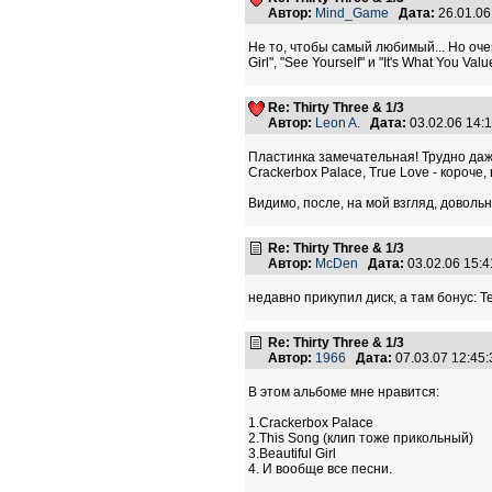
Автор:
Mind_Game
Дата:
26.01.0
Не то, чтобы самый любимый... Но очен
Girl", "See Yourself" и "It's What You Value"
Re: Thirty Three & 1/3
Автор:
Leon A.
Дата:
03.02.06 14:
Пластинка замечательная! Трудно даже 
Crackerbox Palace, True Love - короче
Видимо, после, на мой взгляд, доволь
Re: Thirty Three & 1/3
Автор:
McDen
Дата:
03.02.06 15:
недавно прикупил диск, а там бонус: Te
Re: Thirty Three & 1/3
Автор:
1966
Дата:
07.03.07 12:4
В этом альбоме мне нравится:
1.Crackerbox Palace
2.This Song (клип тоже прикольный)
3.Beautiful Girl
4. И вообще все песни.