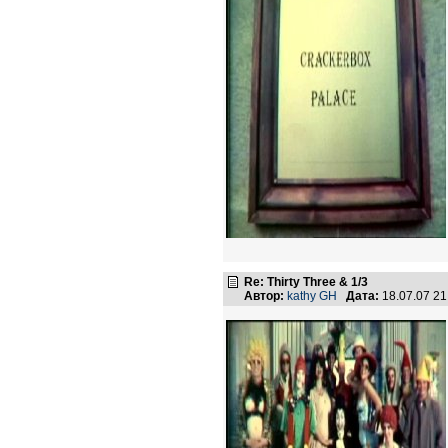
Re: Thirty Three & 1/3
Автор:
kathy GH
Дата:
18.07.07 2