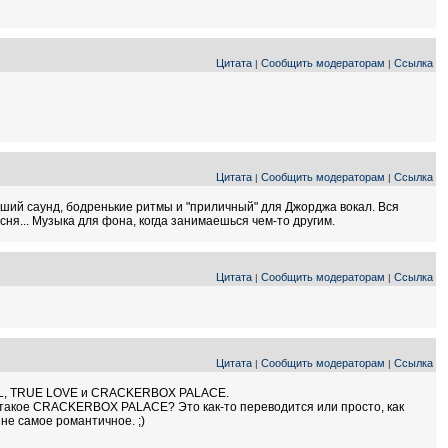
Цитата
Сообщить модераторам
Ссылка
|
|
Цитата
Сообщить модераторам
Ссылка
|
|
хороший саунд, бодренькие ритмы и "приличный" для Джорджа вокал. Вся
ня... Музыка для фона, когда занимаешься чем-то другим.
Цитата
Сообщить модераторам
Ссылка
|
|
Цитата
Сообщить модераторам
Ссылка
|
|
IRL, TRUE LOVE и CRACKERBOX PALACE.
то такое CRACKERBOX PALACE? Это как-то переводится или просто, как
е самое романтичное. ;)