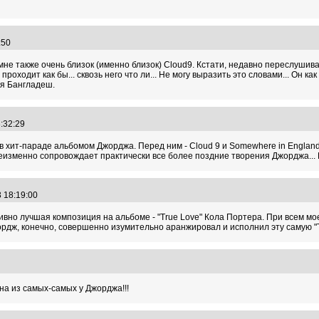
2:50
е также очень близок (именно близок) Cloud9. Кстати, недавно переслушивала 
оходит как бы... сквозь него что ли... Не могу выразить это словами... Он ка
ля Бангладеш.
3:32:29
в хит-параде альбомом Джорджа. Перед ним - Cloud 9 и Somewhere in England
еизменно сопровождает практически все более поздние творения Джорджа... И
3 18:19:00
ивно лучшая композиция на альбоме - "True Love" Кола Портера. При всем мо
рдж, конечно, совершенно изумительно аранжировал и исполнил эту самую "T
10
дна из самых-самых у Джорджа!!!