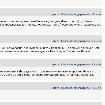
Цитата
Сообщить модераторам
Ссылка
|
|
его, и поняла, что... влюбляюсь в Джорджа (Пол, прости) :-)). Такое
к бы прочувствывает песню, переживает ее... А еще мне очень нравится, как
Цитата
Сообщить модераторам
Ссылка
|
|
. Он, безусловно, очень ровный и тем приятный, но для меня лично в нем
з песен больше всего лежит душа к This Song и Crackerbox Palace.
Цитата
Сообщить модераторам
Ссылка
|
|
ем уважении к Джорджу и его горячим поклонникам, я просто обязан это
rue Love", а вот с собственными мелодиями выступил, увы, слабенько.
Цитата
Сообщить модераторам
Ссылка
|
|