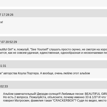
7 17:28:26
и!
7.07 20:52:29
tiful Girl" и, пожалуй, "See Yourself" слушать просто скучно, не смотря на 
тся, как не совсем удачная, единственная, однообразная и нескончаемая пес
:31:31
ve" авторства Коула Портера. А вообще, очень люблю этот альбом
1:02:33
Альбом замечательный! Джордж-солнце!!! Любимые песни: BEAUTIFUL G
Но есть 2 вопроса. Пожалуйста, объясните, почему именно 33 & 1/3? И ч
говорил Матроскин, фамилия такая "CRACKERBOX"? Судя по видео, место н