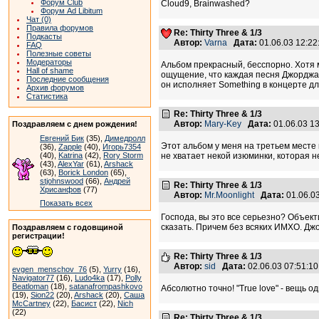
Форум Club
Cloud9, Brainwashed?
Форум Ad Libitum
Чат (0)
Правила форумов
Re: Thirty Three & 1/3
Подкасты
Автор:
Varna
Дата:
01.06.03 12:2
FAQ
Полезные советы
Модераторы
Альбом прекрасный, бесспорно. Хотя мн
Hall of shame
ощущение, что каждая песня Джорджа пр
Последние сообщения
он исполняет Something в концерте д
Архив форумов
Статистика
Re: Thirty Three & 1/3
Автор:
Mary-Key
Дата:
01.06.03 1
Поздравляем с днем рождения!
Евгений Бик
(35),
Димедролл
Этот альбом у меня на третьем месте 
(36),
Zapple
(40),
Игорь7354
(40),
Katrina
(42),
Rory Storm
не хватает некой изюминки, которая н
(43),
AlexYar
(61),
Arshack
(63),
Borick London
(65),
stjohnswood
(66),
Андрей
Re: Thirty Three & 1/3
Хрисанфов
(77)
Автор:
Mr.Moonlight
Дата:
01.06.0
Показать всех
Господа, вы это все серьезно? Объект
сказать. Причем без всяких ИМХО. Джо
Поздравляем с годовщиной
регистрации!
Re: Thirty Three & 1/3
Автор:
sid
Дата:
02.06.03 07:51:
evgen_menschov_76
(5),
Yurry
(16),
Navigator77
(16),
Ludo4ka
(17),
Polly
Beatloman
(18),
satanafrompashkovo
Абсолютно точно! "True love" - вещь о
(19),
Sion22
(20),
Arshack
(20),
Саша
McCartney
(22),
Басист
(22),
Nich
(22)
Re: Thirty Three & 1/3