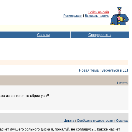
Войти на сайт
Регистрация
|
Выслать пароль
Ссылки
Спецпроекты
Новая тема
|
Вернуться в LLT
Цитата
 из-за того что сбрил усы!!
Цитата
Сообщить модераторам
Ссылка
|
|
насчет лучшего сольного диска я, пожалуй, не соглашусь... Как же насчет