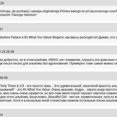
5:28
chnaja ,da pozhaluj i samaja originalnaja.Primes kakogo-to pri-jazzovanogo zvuch
krasnim "George Harrison"
4:37
rbox Palace и It's What You Value! Видите, как вкусы расходятся! Думаю, это о м
3 18:28:38
ма добротно, но в этом альбоме, ИМХО, нет изюминки, слушать его довольно ск
дж писал песни для альбома без вдохновения. Примерно тоже самое можно ска
:46:08
! Thirty Three & 1/3 - это просто чума... Это удивительной, сказочной красоты 
шиваний" - это It's What You Value. Очень красиво, бодро... своего рода прот
чно, мне очень-очень нравится, но все-таки меня порой терзает смутное сомн
ия этого альбома, безусловно, Beautiful Girl - чистая, изумительная, просто
роятная. Хотя и в несколько иной стилистике нежели остальные песни альбом
1:24