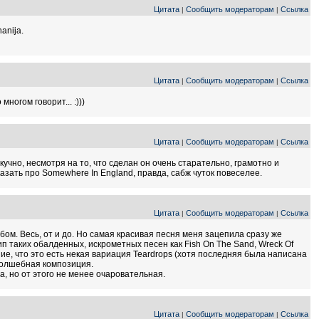
Цитата
Сообщить модераторам
Ссылка
|
|
anija.
Цитата
Сообщить модераторам
Ссылка
|
|
ногом говорит... :)))
Цитата
Сообщить модераторам
Ссылка
|
|
учно, несмотря на то, что сделан он очень старательно, грамотно и
зать про Somewhere In England, правда, сабж чуток повеселее.
Цитата
Сообщить модераторам
Ссылка
|
|
альбом. Весь, от и до. Но самая красивая песня меня зацепила сразу же
отип таких обалденных, искрометных песен как Fish On The Sand, Wreck Of
ение, что это есть некая вариация Teardrops (хотя последняя была написана
 волшебная композиция.
а, но от этого не менее очаровательная.
Цитата
Сообщить модераторам
Ссылка
|
|