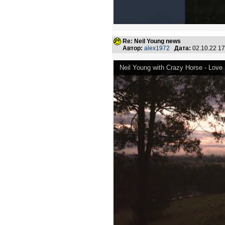
Re: Neil Young news
Автор:
alex1972
Дата:
02.10.22 1
Neil Young with Crazy Horse - Love 