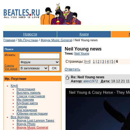
Новости
Книги
Главная
/
Мр.Поустман
/
Форум Music General
/ Neil Young news
Neil Young news
Поиск
Тема:
Neil Young
Искать:
Страницы: [
<<
]
1
|
2
|
3
|
4
|
5
|
6
Советы
Vox populi
Ответить
Re: Neil Young news
Мр. Поустман
Автор:
alex1972
Дата:
18.12.21 1
Клуб
Регистрация
Neil Young & Crazy Horse - They Mig
Выслать пароль
Список участников
Мы помним
Клубная карта
Города
Дни рождения
Юбилеи регистрации
Все форумы
Форум Lost Lennon Tapes
Форум Photo
Форум Music General