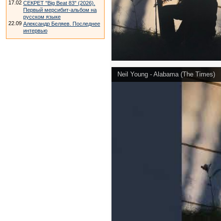
17.02
СЕКРЕТ "Big Beat 83" (2026).
Первый мерсибит-альбом на
русском языке
22.09
Александр Беляев. Последнее
интервью
Neil Young - Alabama (The Times)