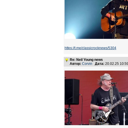
https://t.me/classicrocknews/5304
Re: Neil Young news
Автор:
Corvin
Дата:
20.02.25 10: