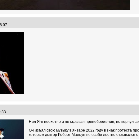
28:07
50:33
Нил Янг неохотно и не скрывая пренебрежения, но вернул свой
Он изъял свою музыку в январе 2022 году в знак протеста пр
которым доктор Роберт Малоун не особо лестно отзывался о 