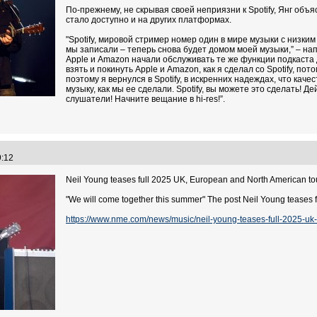
По-прежнему, не скрывая своей неприязни к Spotify, Янг объяс
стало доступно и на других платформах.
"Spotify, мировой стример номер один в мире музыки с низким
мы записали – теперь снова будет домом моей музыки,” – на
Apple и Amazon начали обслуживать те же функции подкаста д
взять и покинуть Apple и Amazon, как я сделал со Spotify, по
поэтому я вернулся в Spotify, в искренних надеждах, что каче
музыку, как мы ее сделали. Spotify, вы можете это сделать! 
слушатели! Начните вещание в hi-res!”.
59:12
Neil Young teases full 2025 UK, European and North American to
"We will come together this summer" The post Neil Young teases 
https://www.nme.com/news/music/neil-young-teases-full-2025-uk-