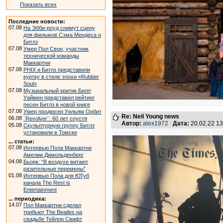
Показать всех
Последние новости:
07.08
На Эбби-роуд снимут сцену
для фильмов Сэма Мендеса о
Битлз
07.08
Умер Пол Свон, участник
технической команды
Маккартни
07.08
PHIX и Битлз представили
куртку в стиле эпохи «Rubber
Soul»
07.08
Музыкальный критик Билл
Уаймен представил рейтинг
песен Битлз в новой книге
07.08
Умер продюсер Уильям Орбит
Re: Neil Young news
06.08
`Revolver`: 60 лет спустя
Автор:
alex1972
Дата:
20.02.22 1
05.08
Скульптурную группу Битлз
установили в Томске
... статьи:
07.08
Интервью Пола Маккартни
Амелии Димольденберг
04.08
Бьорк: “В воздухе витают
разительные перемены”
01.08
Интервью Пола для ЮТуб
канала The Rest is
Entertainment
... периодика:
14.07
Пол Маккартни сделал
трибьют The Beatles на
свадьбе Тейлор Свифт