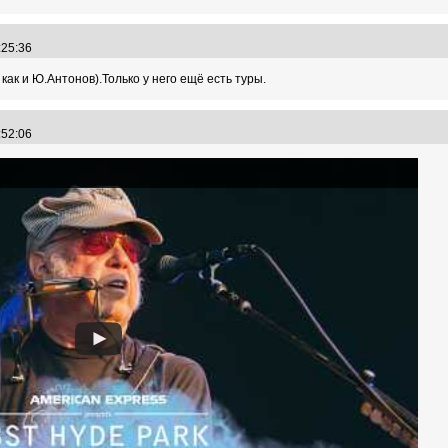
7:25:36
 как и Ю.Антонов).Только у него ещё есть туры.
2:52:06