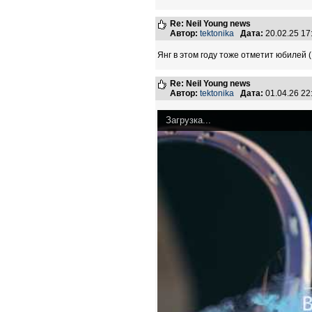
Re: Neil Young news
Автор:
tektonika
Дата:
20.02.25 1
Янг в этом году тоже отметит юбилей (
Re: Neil Young news
Автор:
tektonika
Дата:
01.04.26 2
Загрузка...