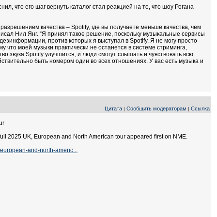
нил, что его шаг вернуть каталог стал реакцией на то, что шоу Рогана
 разрешением качества – Spotify, где вы получаете меньше качества, чем
писал Нил Янг. “Я принял такое решение, поскольку музыкальные сервисы
езинформации, против которых я выступал в Spotify. Я не могу просто
тому что моей музыки практически не останется в системе стриминга,
ство звука Spotify улучшится, и люди смогут слышать и чувствовать всю
Действительно быть номером один во всех отношениях. У вас есть музыка и
Цитата
Сообщить модераторам
Ссылка
|
|
ur
full 2025 UK, European and North American tour appeared first on NME.
european-and-north-americ...