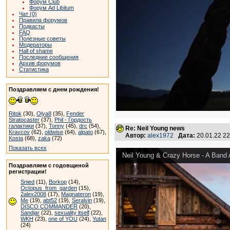
Форум Club
Форум Ad Libitum
Чат (0)
Правила форумов
Подкасты
FAQ
Полезные советы
Модераторы
Hall of shame
Последние сообщения
Архив форумов
Статистика
Поздравляем с днем рождения!
Ritok
(30),
Olya8
(35),
Fender
Stratocaster
(37),
Phil - Гордость
галактики
(37),
Tonny
(45),
drc
(54),
Re: Neil Young news
Kravcov
(62),
oldwise
(64),
alpato
(67),
Автор:
alex1972
Дата:
20.01.22 2
Kosta
(68),
zaka
(72)
Показать всех
Neil Young & Crazy Horse - A Band 
Поздравляем с годовщиной
регистрации!
Snied
(11),
Borkop
(14),
Octopus_from_garden
(15),
2alex2008
(17),
Magnateron
(19),
Me
(19),
abt52
(19),
Seralvin
(19),
DISCO COMMANDER
(20),
Sandjar
(22),
sexuality itself
(22),
WKH
(23),
one of YOU
(24),
Yutan
(24)