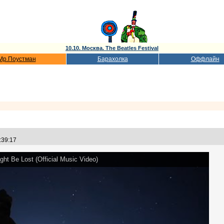
10.10. Москва. The Beatles Festival
Мр.Поустман
Барахолка
Оффлайн
1:39:17
ht Be Lost (Official Music Video)