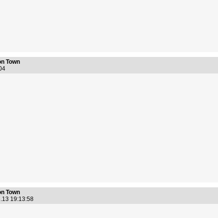
n Town
6:04
n Town
.13 19:13:58