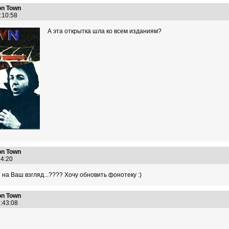
n Town
0:10:58
А эта открытка шла ко всем изданиям?
n Town
:24:20
 на Ваш взгляд...???? Хочу обновить фонотеку :)
n Town
1:43:08