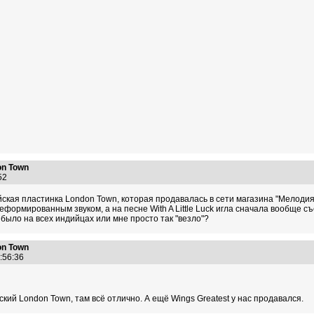
n Town
:52
ская пластинка London Town, которая продавалась в сети магазина "Мелодия".
еформированным звуком, а на песне With A Little Luck игла сначала вообще с
 было на всех индийцах или мне просто так "везло"?
n Town
7:56:36
ский London Town, там всё отлично. А ещё Wings Greatest у нас продавался.