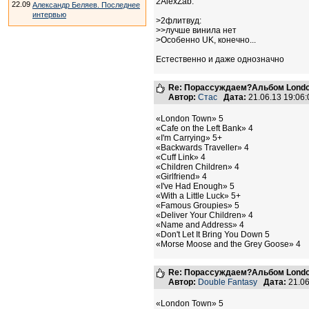
2AlexZab:
22.09
Александр Беляев. Последнее
интервью
>2флитвуд:
>>лучше винила нет
>Особенно UK, конечно...
Естественно и даже однозначно
Re: Порассуждаем?Альбом Londo
Автор:
Стас
Дата:
21.06.13 19:0
«London Town» 5
«Cafe on the Left Bank» 4
«I'm Carrying» 5+
«Backwards Traveller» 4
«Cuff Link» 4
«Children Children» 4
«Girlfriend» 4
«I've Had Enough» 5
«With a Little Luck» 5+
«Famous Groupies» 5
«Deliver Your Children» 4
«Name and Address» 4
«Don't Let It Bring You Down 5
«Morse Moose and the Grey Goose» 4
Re: Порассуждаем?Альбом Londo
Автор:
Double Fantasy
Дата:
21.06
«London Town» 5