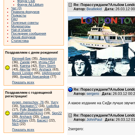
Форум Club
Форум Ad Libitum
Re: Порассуждаем?Альбом Londo
Чат (0)
Автор:
Beatlekid
Дата:
26.03.12 0
Правила форумов
Подкасты
FAQ
Полезные советы
Модераторы
Hall of shame
Последние сообщения
Архив форумов
Статистика
Поздравляем с днем рождения!
Евгений Бик
(35),
Димедролл
(36),
Zapple
(40),
Игорь7354
(40),
Katrina
(42),
Rory Storm
(43),
AlexYar
(61),
Arshack
(63),
Borick London
(65),
stjohnswood
(66),
Андрей Хрисанфов
(77)
Показать всех
Re: Порассуждаем?Альбом Londo
Поздравляем с годовщиной
Автор:
sergero
Дата:
26.03.12 00
регистрации!
evgen_menschov_76
(5),
Yurry
А какое издание на СиДи лучше звучит
(16),
Navigator77
(16),
Ludo4ka
(17),
Polly Beatloman
(18),
satanafrompashkovo
(19),
Sion22
Re: Порассуждаем?Альбом Londo
(20),
Arshack
(20),
Саша
Автор:
JohnPaul
Дата:
26.03.12 0
McCartney
(22),
Басист
(22),
Nich
(22)
2sergero:
Показать всех