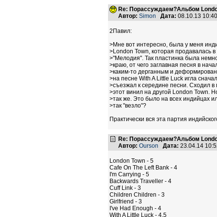
Re: Порассуждаем?Альбом Londo
Автор:
Simon
Дата:
08.10.13 10:
2Павил:
>Мне вот интересно, была у меня инд
>London Town, которая продавалась в
>"Мелодия". Так пластинка была немно
>краю, от чего заглавная песня в нача
>каким-то дерганным и деформирован
>на песне With A Little Luck игла снач
>съезжал к середине песни. Сходил в
>этот винил на другой London Town. Н
>так же. Это было на всех индийцах и
>так "везло"?
Практически вся эта партия индийског
Re: Порассуждаем?Альбом Londo
Автор:
Ourson
Дата:
23.04.14 10:
London Town - 5
Cafe On The Left Bank - 4
I'm Carrying - 5
Backwards Traveller - 4
Cuff Link - 3
Children Children - 3
Girlfriend - 3
I've Had Enough - 4
With A Little Luck - 4,5