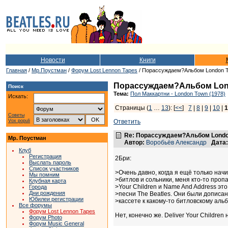
Новости
Книги
Главная
/
Мр.Поустман
/
Форум Lost Lennon Tapes
/ Порассуждаем?Альбом London 
Порассуждаем?Альбом Lon
Поиск
Тема:
Пол Маккартни - London Town (1978)
Искать:
Страницы (
1
…
13
): [
<<
]
7
|
8
|
9
|
10
|
1
Советы
Vox populi
Ответить
Re: Порассуждаем?Альбом Londo
Мр. Поустман
Автор:
Воробьёв Александр
Дата:
Клуб
Регистрация
2Бри:
Выслать пароль
Список участников
>Очень давно, когда я ещё только нач
Мы помним
>битлов и сольники, меня кто-то пропа
Клубная карта
>Your Children и Name And Address эт
Города
Дни рождения
>песни The Beatles. Они были дописа
Юбилеи регистрации
>кассете к какому-то битловскому альб
Все форумы
Форум Lost Lennon Tapes
Нет, конечно же. Deliver Your Childr
Форум Photo
Форум Music General