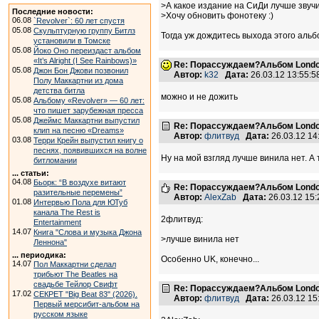
>А какое издание на СиДи лучше звучи
Последние новости:
>Хочу обновить фонотеку :)
06.08
`Revolver`: 60 лет спустя
05.08
Скульптурную группу Битлз
Тогда уж дождитесь выхода этого альб
установили в Томске
05.08
Йоко Оно переиздаст альбом
«It’s Alright (I See Rainbows)»
Re: Порассуждаем?Альбом Londo
05.08
Джон Бон Джови позвонил
Автор:
k32
Дата:
26.03.12 13:55:
Полу Маккартни из дома
детства битла
можно и не дожить
05.08
Альбому «Revolver» — 60 лет:
что пишет зарубежная пресса
05.08
Джеймс Маккартни выпустил
Re: Порассуждаем?Альбом Londo
клип на песню «Dreams»
Автор:
флитвуд
Дата:
26.03.12 1
03.08
Терри Крейн выпустил книгу о
песнях, появившихся на волне
Ну на мой взгляд лучше винила нет. А
битломании
... статьи:
04.08
Бьорк: “В воздухе витают
Re: Порассуждаем?Альбом Londo
разительные перемены”
Автор:
AlexZab
Дата:
26.03.12 15
01.08
Интервью Пола для ЮТуб
канала The Rest is
2флитвуд:
Entertainment
14.07
Книга "Слова и музыка Джона
>лучше винила нет
Леннона"
... периодика:
Особенно UK, конечно...
14.07
Пол Маккартни сделал
трибьют The Beatles на
свадьбе Тейлор Свифт
Re: Порассуждаем?Альбом Londo
17.02
СЕКРЕТ "Big Beat 83" (2026).
Автор:
флитвуд
Дата:
26.03.12 1
Первый мерсибит-альбом на
русском языке