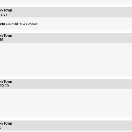
n Town
:52:37
али своими чиферками
n Town
7:46
n Town
:50:29
n Town
:35