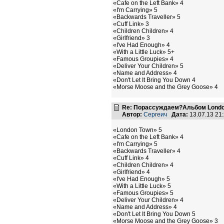
«Cafe on the Left Bank» 4
«I'm Carrying» 5
«Backwards Traveller» 5
«Cuff Link» 3
«Children Children» 4
«Girlfriend» 3
«I've Had Enough» 4
«With a Little Luck» 5+
«Famous Groupies» 4
«Deliver Your Children» 5
«Name and Address» 4
«Don't Let It Bring You Down 4
«Morse Moose and the Grey Goose» 4
Re: Порассуждаем?Альбом Londo
Автор:
Сергеич
Дата:
13.07.13 21
«London Town» 5
«Cafe on the Left Bank» 4
«I'm Carrying» 5
«Backwards Traveller» 4
«Cuff Link» 4
«Children Children» 4
«Girlfriend» 4
«I've Had Enough» 5
«With a Little Luck» 5
«Famous Groupies» 5
«Deliver Your Children» 4
«Name and Address» 4
«Don't Let It Bring You Down 5
«Morse Moose and the Grey Goose» 3