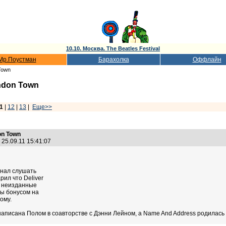
10.10. Москва. The Beatles Festival
Мр.Поустман
Барахолка
Оффлайн
Town
don Town
1
|
12
|
13
|
Еще>>
n Town
25.09.11 15:41:07
инал слушать
рил что Deliver
о неизданные
ны бонусом на
ому.
en написана Полом в соавторстве с Дэнни Лейном, а Name And Address родилась