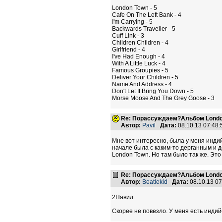
London Town - 5
Cafe On The Left Bank - 4
I'm Carrying - 5
Backwards Traveller - 5
Cuff Link - 3
Children Children - 4
Girlfriend - 4
I've Had Enough - 4
With A Little Luck - 4
Famous Groupies - 5
Deliver Your Children - 5
Name And Address - 4
Don't Let It Bring You Down - 5
Morse Moose And The Grey Goose - 3
Re: Порассуждаем?Альбом Londo
Автор:
Pavil
Дата:
08.10.13 07:48
Мне вот интересно, была у меня индий
начале была с каким-то дерганным и д
London Town. Но там было так же. Это
Re: Порассуждаем?Альбом Londo
Автор:
Beatlekid
Дата:
08.10.13 0
2Павил:
Скорее не повезло. У меня есть индий