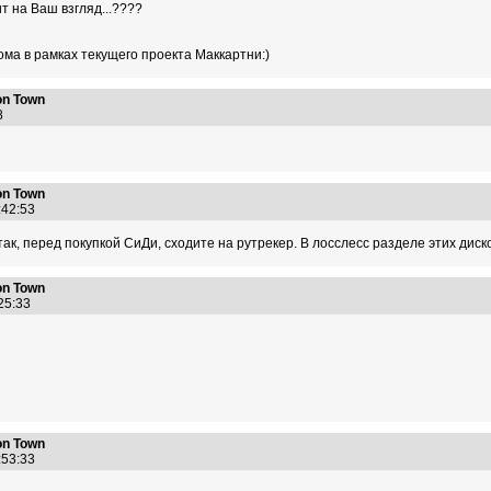
т на Ваш взгляд...????
ома в рамках текущего проекта Маккартни:)
n Town
58
n Town
4:42:53
 так, перед покупкой СиДи, сходите на рутрекер. В лосслесс разделе этих ди
n Town
:25:33
n Town
5:53:33