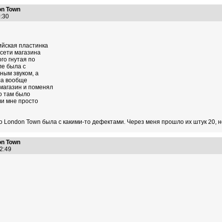
n Town
40:30
ийская пластинка
 сети магазина
го гнутая по
ле была с
ным звуком, а
ала вообще
 магазин и поменял
о там было
ли мне просто
о London Town была с какими-то дефектами. Через меня прошло их штук 20, 
n Town
52:49