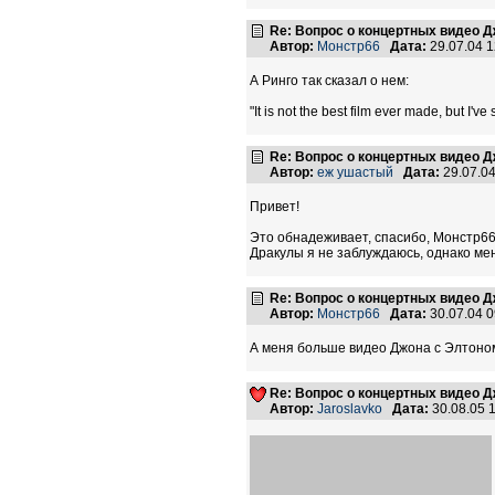
Re: Вопрос о концертных видео 
Автор:
Монстр66
Дата:
29.07.04 
А Ринго так сказал о нем:
"It is not the best film ever made, but I'v
Re: Вопрос о концертных видео 
Автор:
еж ушастый
Дата:
29.07.0
Привет!
Это обнадеживает, спасибо, Монстр66.
Дракулы я не заблуждаюсь, однако мен
Re: Вопрос о концертных видео 
Автор:
Монстр66
Дата:
30.07.04 
А меня больше видео Джона с Элтоном
Re: Вопрос о концертных видео 
Автор:
Jaroslavko
Дата:
30.08.05 