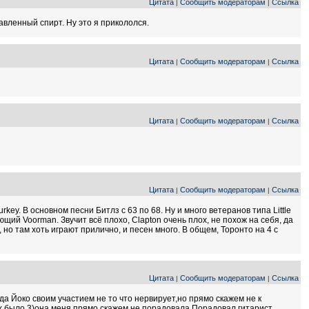
Цитата
Сообщить модераторам
Ссылка
|
|
авленный спирт. Ну это я прикололся.
Цитата
Сообщить модераторам
Ссылка
|
|
Цитата
Сообщить модераторам
Ссылка
|
|
Цитата
Сообщить модераторам
Ссылка
|
|
urkey. В основном песни Битлз с 63 по 68. Ну и много ветеранов типа Little
ющий Voorman. Звучит всё плохо, Clapton очень плох, не похож на себя, да
т, но там хоть играют прилично, и песен много. В общем, Торонто на 4 с
Цитата
Сообщить модераторам
Ссылка
|
|
гда Йоко своим участием не то что нервирует,но прямо скажем не к
(их было 3)она меня прямо скажем не порадовала.Порадовал гитарист