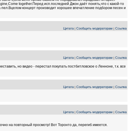
ine,Come together.Перед исп.последней Джон даёт понять,что с какой-то
да пел.Вцелом концерт производит хорошее впечатление подбором песен и
Цитата
Сообщить модераторам
Ссылка
|
|
Цитата
Сообщить модераторам
Ссылка
|
|
еставить, но видео - перестал покупать постбитловское о Ленноне, т.к. все
Цитата
Сообщить модераторам
Ссылка
|
|
Цитата
Сообщить модераторам
Ссылка
|
|
рочно на повторный просмотр! Вот Торонто да, перегиб имеется.