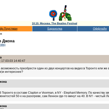
10.10. Москва. The Beatles Festival
Мр.Поустман
Барахолка
Оффлайн
на
о Джона
1986)
на
:
17.03.03 14:40:47
ь возможность преобрести один из двух концертов на видео:в Торонто или же 
е)и интереснее?
Джона
8
 Торонто в составе Clapton и Voorman, в NY - Elephant Memory. По качеству з
менитостей 50-х на разогреве, сам Леннон где-то минут на 40. В NY - чистый 
Джона