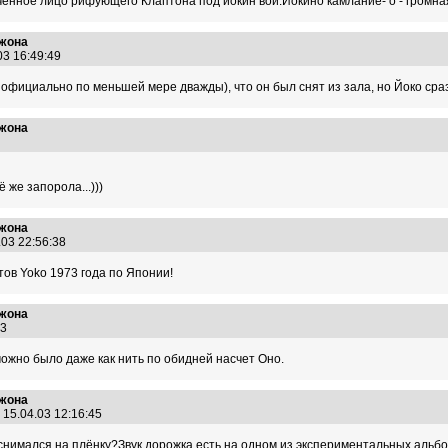
енное лицо рифующего Клаптона под йокин вой.Йокино камлание- о - громная 
Джона
03 16:49:49
официально по меньшей мере дважды), что он был снят из зала, но Йоко сраз
Джона
6
 же запорола...)))
Джона
.03 22:56:38
тов Yoko 1973 года по Японии!
Джона
:23
 можно было даже как нить по обидней насчет Оно.
Джона
15.04.03 12:16:45
.снимался на плёнку?Звук.дорожка есть на одном из экспериментальных альбо