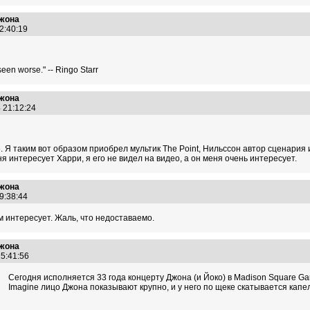
Джона
12:40:19
e seen worse." -- Ringo Starr
Джона
4 21:12:24
 Я таким вот образом приобрел мультик The Point, Нильссон автор сценария 
я интересует Харри, я его не видел на видео, а он меня очень интересует.
Джона
09:38:44
 интересует. Жаль, что недоставаемо.
Джона
15:41:56
Сегодня исполняется 33 года концерту Джона (и Йоко) в Madison Square Ga
Imagine лицо Джона показывают крупно, и у него по щеке скатывается капель