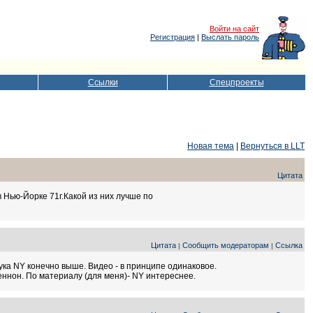
Войти на сайт
Регистрация
|
Выслать пароль
Ссылки
Спецпроекты
Новая тема
|
Вернуться в LLT
Цитата
в Нью-Йорке 71г.Какой из них лучше по
Цитата
Сообщить модераторам
Ссылка
|
|
вука NY конечно выше. Видео - в принципе одинаковое.
Леннон. По материалу (для меня)- NY интереснее.