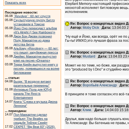
Показать всех
Elepfant Memory-настоящий прфессиона
неохотой исполняет битловскую вещь.
исполнением.
Последние новости:
06.08
`Revolver`: 60 лет спустя
05.08
Скульптурную группу Битлз
Re: Вопрос о концертных видео 
установили в Томске
Автор:
Moby Dick
Дата:
13.04.03 
05.08
Йоко Оно переиздаст альбом
«It’s Alright (I See Rainbows)»
05.08
Джон Бон Джови позвонил
"Ну ещё и Йоко, как всегда, орёт не по 
Полу Маккартни из дома
Гы-гы! ИМХО,это лучшая фраза за пос
детства битла
05.08
Альбому «Revolver» — 60 лет:
Re: Вопрос о концертных видео 
что пишет зарубежная пресса
05.08
Автор:
Mustard
Дата:
13.04.03 23
Джеймс Маккартни выпустил
клип на песню «Dreams»
03.08
Терри Крейн выпустил книгу о
Может не по теме, но боже, как раздра
песнях, появившихся на волне
это "produced by I.Ono" и студийно-жи
битломании
... статьи:
Re: Вопрос о концертных видео 
04.08
Бьорк: “В воздухе витают
Автор:
Воробьёв Александр
Дата:
разительные перемены”
01.08
Интервью Пола для ЮТуб
канала The Rest is
В принципе я тоже согласен,что всё-та
Entertainment
14.07
Книга "Слова и музыка Джона
Леннона"
Re: Вопрос о концертных видео 
Автор:
Клим.
Дата:
14.04.03 15:1
... периодика:
14.07
Пол Маккартни сделал
трибьют The Beatles на
Друзья, вам надо больше слушать конц
свадьбе Тейлор Свифт
То Александр: Вы батенька не правы, 
17.02
СЕКРЕТ "Big Beat 83" (2026).