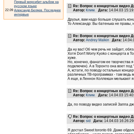
Первый мерсибит-альбом на
Re: Вопрос о концертных видео 
русском языке
22.09
Автор:
Клим.
Дата:
14.04.03 15:1
Александр Беляев. Последнее
интервью
Друзья, вам надо больше слушать конц
То Александр: Вы батенька не правы, 
Re: Вопрос о концертных видео 
Автор:
Andrey Malkin
Дата:
14.04.
Да ну вас! Об чем речь не зайдет, обя
Хотя Don't Worry Kyoko с концерта в Т
хуже.
Но, конечно, фанатом ее творчества я
подключен). А в Торонто она воет под Ye
А, кстати, по поводу остальных конце
различных ТВ-программах - там ведь м
А еще, в Леннон Коллекшн мелькают яв
Re: Вопрос о концертных видео 
Автор:
Клим.
Дата:
14.04.03 15:4
Да, по поводу видео записей Заппа джем
Re: Вопрос о концертных видео 
Автор:
sid
Дата:
14.04.03 16:26:
Я достал Sweet toronto 69. Даже обдо