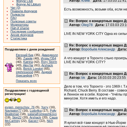
Автор:
Клим.
Дата:
17.03.03 22:4
Форум Club
Форум Ad Libitum
Чат (0)
Есть возможность, возьми оба, если н
Правила форумов
Подкасты
FAQ
Re: Вопрос о концертных видео 
Полезные советы
Модераторы
Автор:
Oleg78
Дата:
17.03.03 23:
Hall of shame
Последние сообщения
LIVE IN NEW YORK CITY Одна из сильн
Архив форумов
Статистика
Re: Вопрос о концертных видео 
Автор:
Воробьёв Александр
Дата:
Поздравляем с днем рождения!
Евгений Бик
(35),
Димедролл
А что концерт в Торонто сльно проигр
(36),
Zapple
(40),
Игорь7354
(40),
Katrina
(42),
Rory Storm
LIVE IN NEW YORK CITY?
(43),
AlexYar
(61),
Arshack
(63),
Borick London
(65),
stjohnswood
(66),
Андрей
Re: Вопрос о концертных видео 
Хрисанфов
(77)
Автор:
bk
Дата:
18.03.03 20:23:5
Показать всех
Дело в том, что Торонто - это 1969 г. 
Richard, Chuck Berry. В составе - сов
Поздравляем с годовщиной
регистрации!
и Леннон не в себе. Короче - "пчёлы пр
минусом. Хотя иметь и его надо.
evgen_menschov_76
(5),
Yurry
(16),
Re: Вопрос о концертных видео 
Navigator77
(16),
Ludo4ka
(17),
Polly
Автор:
Воробьёв Александр
Дата:
Beatloman
(18),
satanafrompashkovo
(19),
Sion22
(20),
Arshack
(20),
Саша
McCartney
(22),
Басист
(22),
Nich
Я купил всё-таки концерт в Нью-Йорке 
(22)
месту(для поклонников её творчества 