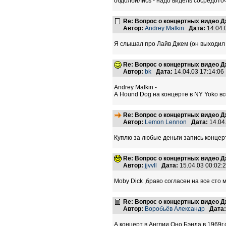
обдолбились - надо видель сосредоточ
Re: Вопрос о концертных видео 
Автор:
Andrey Malkin
Дата:
14.04.
Я слышал про Лайв Джем (он выходил 
Re: Вопрос о концертных видео 
Автор:
bk
Дата:
14.04.03 17:14:0
Andrey Malkin -
А Hound Dog на концерте в NY Yoko всё
Re: Вопрос о концертных видео 
Автор:
Lemon Lennon
Дата:
14.04
Куплю за любые деньги запись концер
Re: Вопрос о концертных видео 
Автор:
jjvvll
Дата:
15.04.03 00:02
Moby Dick ,браво согласен на все сто
Re: Вопрос о концертных видео 
Автор:
Воробьёв Александр
Дата:
А концерт в Англии Оно Бэнда в 1969г