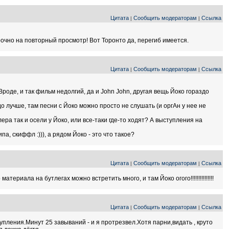
Цитата
Сообщить модераторам
Ссылка
|
|
рочно на повторный просмотр! Вот Торонто да, перегиб имеется.
Цитата
Сообщить модераторам
Ссылка
|
|
Вроде, и так фильм недолгий, да и John John, другая вещь Йоко гораздо
о лучше, там песни с Йоко можно просто не слушать (и оргАн у нее не
ра так и осели у Йоко, или все-таки где-то ходят? А выступления на
, скиффл :))), а рядом Йоко - это что такое?
Цитата
Сообщить модераторам
Ссылка
|
|
ериала на бутлегах можно встретить много, и там Йоко огого!!!!!!!!!!!!!!!
Цитата
Сообщить модераторам
Ссылка
|
|
упления.Минут 25 завываний - и я протрезвел.Хотя парни,видать , круто