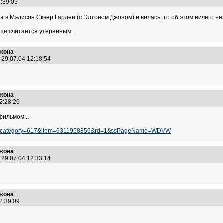
1:39:05
 в Мэдисон Сквер Гарден (с Элтоном Джоном) и велась, то об этом ничего не
бще считается утерянным.
Джона
29.07.04 12:18:54
Джона
12:28:26
фильмом...
l...m&category=617&item=6311958859&rd=1&ssPageName=WDVW
Джона
29.07.04 12:33:14
Джона
12:39:09