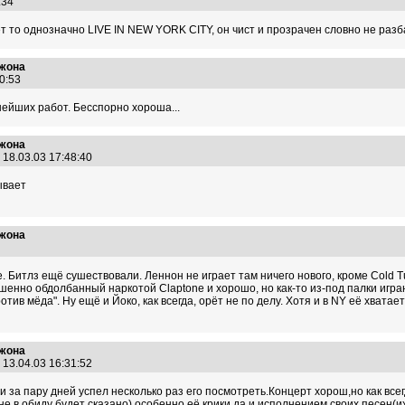
1:34
ет то однозначно LIVE IN NEW YORK CITY, он чист и прозрачен словно не разб
Джона
10:53
ейших работ. Бесспорно хороша...
Джона
18.03.03 17:48:40
ывает
Джона
5
Т.е. Битлз ещё сушествовали. Леннон не играет там ничего нового, кроме Cold T
еошенно обдолбанный наркотой Claptone и хорошо, но как-то из-под палки игра
отив мёда". Ну ещё и Йоко, как всегда, орёт не по делу. Хотя и в NY её хватае
Джона
13.04.03 16:31:52
и за пару дней успел несколько раз его посмотреть.Концерт хорош,но как все
не в обиду будет сказано),особенно её крики,да и исполнением своих песен