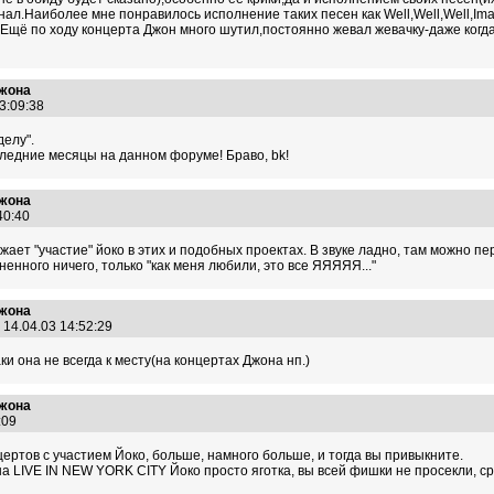
л.Наиболее мне понравилось исполнение таких песен как Well,Well,Well,Imag
Ещё по ходу концерта Джон много шутил,постоянно жевал жевачку-даже ког
Джона
23:09:38
делу".
ледние месяцы на данном форуме! Браво, bk!
Джона
:40:40
жает "участие" йоко в этих и подобных проектах. В звуке ладно, там можно пер
зненного ничего, только "как меня любили, это все ЯЯЯЯЯ..."
Джона
14.04.03 14:52:29
ки она не всегда к месту(на концертах Джона нп.)
Джона
8:09
ертов с участием Йоко, больше, намного больше, и тогда вы привыкните.
на LIVE IN NEW YORK CITY Йоко просто яготка, вы всей фишки не просекли, с