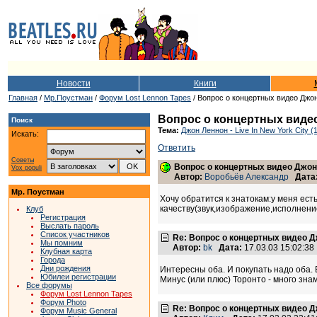
Новости
Книги
Главная
/
Мр.Поустман
/
Форум Lost Lennon Tapes
/ Вопрос о концертных видео Джо
Вопрос о концертных виде
Поиск
Тема:
Джон Леннон - Live In New York City (
Искать:
Ответить
Советы
Вопрос о концертных видео Джо
Vox populi
Автор:
Воробьёв Александр
Дата
Мр. Поустман
Хочу обратится к знатокам:у меня ест
качеству(звук,изображение,исполнени
Клуб
Регистрация
Выслать пароль
Список участников
Re: Вопрос о концертных видео 
Мы помним
Автор:
bk
Дата:
17.03.03 15:02:3
Клубная карта
Города
Дни рождения
Интересны оба. И покупать надо оба. В
Юбилеи регистрации
Минус (или плюс) Торонто - много зна
Все форумы
Форум Lost Lennon Tapes
Форум Photo
Re: Вопрос о концертных видео 
Форум Music General