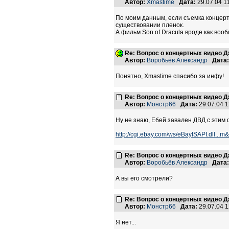
Автор:
Xmastime
Дата:
29.07.04 1
По моим данным, если съемка концерта
существовании пленок.
А фильм Son of Dracula вроде как воо
Re: Вопрос о концертных видео 
Автор:
Воробьёв Александр
Дата:
Понятно, Xmastime спасибо за инфу!
Re: Вопрос о концертных видео 
Автор:
Монстр66
Дата:
29.07.04 
Ну не знаю, Ебей завален ДВД с этим 
http://cgi.ebay.com/ws/eBayISAPI.dl
Re: Вопрос о концертных видео 
Автор:
Воробьёв Александр
Дата:
А вы его смотрели?
Re: Вопрос о концертных видео 
Автор:
Монстр66
Дата:
29.07.04 
Я нет...