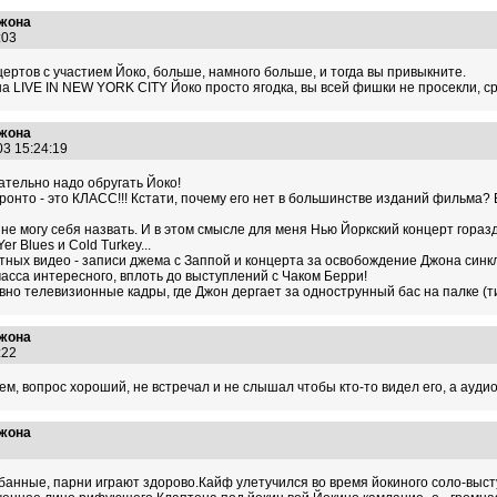
Джона
9:03
ертов с участием Йоко, больше, намного больше, и тогда вы привыкните.
на LIVE IN NEW YORK CITY Йоко просто ягодка, вы всей фишки не просекли, с
Джона
03 15:24:19
зательно надо обругать Йоко!
оронто - это КЛАСС!!! Кстати, почему его нет в большинстве изданий фильма? 
 не могу себя назвать. И в этом смысле для меня Нью Йоркский концерт горазд
r Blues и Cold Turkey...
ртных видео - записи джема с Заппой и концерта за освобождение Джона синкле
асса интересного, вплоть до выступлений с Чаком Берри!
но телевизионные кадры, где Джон дергает за однострунный бас на палке (типа
Джона
0:22
, вопрос хороший, не встречал и не слышал чтобы кто-то видел его, а аудио мат
Джона
29
лбанные, парни играют здорово.Кайф улетучился во время йокиного соло-выст