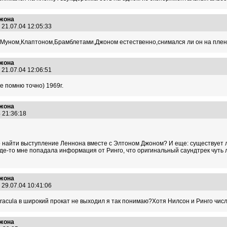
Джона
21.07.04 12:05:33
м,Муном,Клаптоном,Брамблетами,Джоном естественно,снимался ли он на плен
Джона
21.07.04 12:06:51
е помню точно) 1969г.
Джона
4 21:36:18
но найти выступление Леннона вместе с Элтоном Джоном? И еще: существует
Где-то мне попадала информация от Ринго, что оригинальный саундтрек чуть 
Джона
29.07.04 10:41:06
Dracula в широкий прокат не выходил я так понимаю?Хотя Нилсон и Ринго чис
Джона