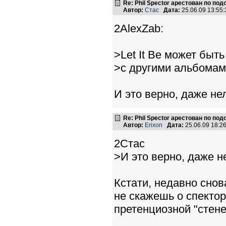
Re: Phil Spector арестован по по
Автор:
Стас
Дата:
25.06.09 13:5
2AlexZab:
>Let It Be может быт
>с другими альбома
И это верно, даже не
Re: Phil Spector арестован по по
Автор:
Erixon
Дата:
25.06.09 18:
2Стас
>И это верно, даже н
Кстати, недавно снова
не скажешь о спекторо
претенциозной "стене