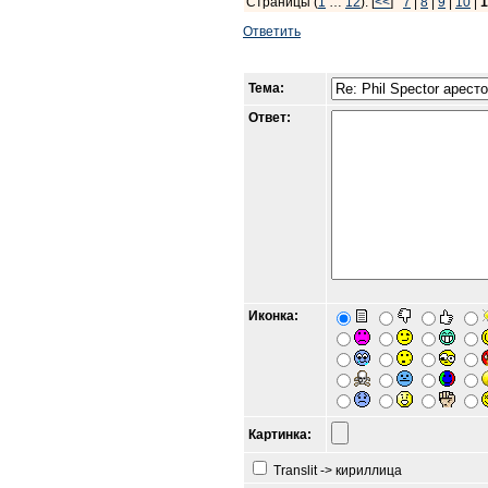
Страницы (
1
…
12
): [
<<
]
7
|
8
|
9
|
10
|
1
Ответить
Тема:
Ответ:
Иконка:
Картинка:
Translit -> кириллица