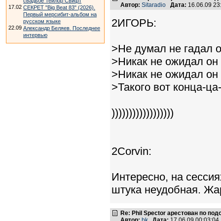
свадьбе Тейлор Свифт
Автор:
Sitaradio
Дата:
16.06.09 2
17.02
СЕКРЕТ "Big Beat 83" (2026).
Первый мерсибит-альбом на
2ИГОРЬ:
русском языке
22.09
Александр Беляев. Последнее
интервью
>Не думал не гадал 
>Никак не ожидал он
>Никак не ожидал он
>Такого вот конца-ца
))))))))))))))))))
2Corvin:
Интересно, на сесси
штука неудобная. Жа
Re: Phil Spector арестован по по
Автор:
bk
Дата:
17.06.09 00:03:0