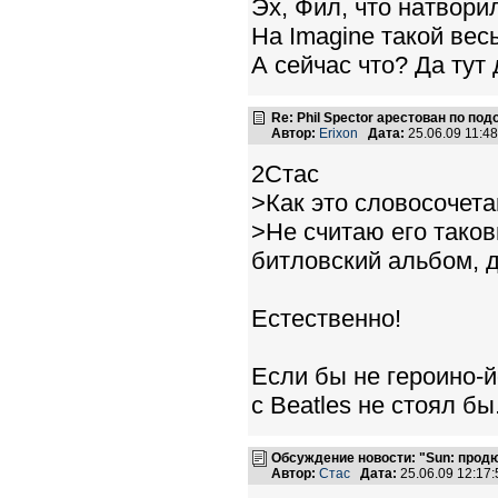
Эх, Фил, что натворил,
На Imagine такой вес
А сейчас что? Да тут 
Re: Phil Spector арестован по по
Автор:
Erixon
Дата:
25.06.09 11:
2Стас
>Как это словосочета
>Не считаю его тако
битловский альбом, д
Естественно!
Если бы не героино-
с Beatles не стоял бы
Обсуждение новости: "Sun: продюс
Автор:
Стас
Дата:
25.06.09 12:1