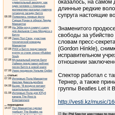
оказалось, на самом
удивительный аккорд»: как
один человек с помощью
длинные редкие волос
математики разгадал главную
гитарную загадку Битлз
супруга настоящие в
08.08
Появились первые фото
Сирши Ронан в образе Линды
Маккартни
Знаменитого продюсе
07.08
На Эбби-роуд снимут сцену
для фильмов Сэма Мендеса о
свободы за убийство 
Битлз
07.08
Умер Пол Свон, участник
словам пресс-секрет
технической команды
Маккартни
(Gordon Hinkle), сни
07.08
PHIX и Битлз представили
куртку в стиле эпохи «Rubber
исправительном учре
Soul»
07.08
Музыкальный критик Билл
отношении заключен
Уаймен представил рейтинг
песен Битлз в новой книге
07.08
Умер продюсер Уильям Орбит
Спектор работал с т
... статьи:
07.08
Интервью Пола Маккартни
Тернер, а также прин
Амелии Димольденберг
04.08
Бьорк: “В воздухе витают
группы Beatles Let it 
разительные перемены”
01.08
Интервью Пола для ЮТуб
канала The Rest is
Entertainment
http://vesti.kz/music/1
... периодика:
14.07
Пол Маккартни сделал
трибьют The Beatles на
Re: Phil Spector арестован по по