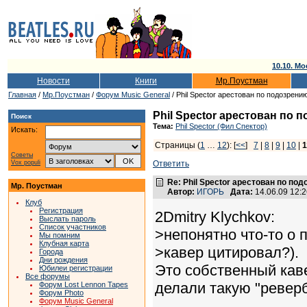
10.10. Мо
Новости
Книги
Мр.Поустман
Главная
/
Мр.Поустман
/
Форум Music General
/ Phil Spector арестован по подозрени
Phil Spector арестован по 
Поиск
Тема:
Phil Spector (Фил Спектор)
Искать:
Страницы (
1
…
12
): [
<<
]
7
|
8
|
9
|
10
|
1
Советы
Vox populi
Ответить
Re: Phil Spector арестован по по
Мр. Поустман
Автор:
ИГОРЬ
Дата:
14.06.09 12:
Клуб
Регистрация
2Dmitry Klychkov:
Выслать пароль
Список участников
>непонятно что-то о 
Мы помним
Клубная карта
>кавер цитировал?).
Города
Дни рождения
Это собственный каве
Юбилеи регистрации
Все форумы
делали такую "ревер
Форум Lost Lennon Tapes
Форум Photo
Форум Music General