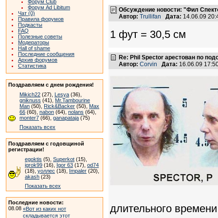
Форум Club
Форум Ad Libitum
Обсуждение новости: "Фил Спекто
Чат (0)
Автор:
Trullifan
Дата:
14.06.09 20
Правила форумов
Подкасты
FAQ
1 фут = 30,5 см
Полезные советы
Модераторы
Hall of shame
Последние сообщения
Re: Phil Spector арестован по по
Архив форумов
Автор:
Corvin
Дата:
16.06.09 17:
Статистика
Поздравляем с днем рождения!
Mikich22
(27),
Lesya
(36),
gniknuss
(41),
Mr.Tambourine
Man
(50),
Rick&Backer
(50),
Max
66
(60),
nabon
(64),
nolans
(64),
monter7
(66),
ganapataja
(75)
Показать всех
Поздравляем с годовщиной
регистрации!
egoktis
(5),
Superkot
(15),
igrok99
(16),
Igor 63
(17),
od74
(18),
уоллес
(18),
Impaler
(20),
akash
(23)
Показать всех
Последние новости:
длительного времени
08.08
«Вот из каких нот
складывается этот