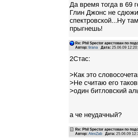
Да время тогда в 69 г
Глин Джонс не сдюжил
спектровской...Ну та
прыгнешь!
Re: Phil Spector арестован по по
Автор:
tirana
Дата:
25.06.09 12:2
2Стас:
>Как это словосочета
>Не считаю его тако
>один битловский аль
а че неудачный?
Re: Phil Spector арестован по по
Автор:
AlexZab
Дата:
25.06.09 12