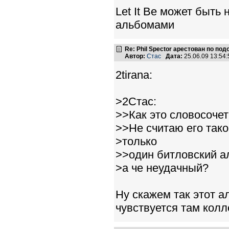
Let It Be может быть
альбомами
Re: Phil Spector арестован по по
Автор:
Стас
Дата:
25.06.09 13:5
2tirana:
>2Стас:
>>Как это словосочет
>>Не считаю его так
>только
>>один битловский ал
>а че неудачный?
Ну скажем так этот а
чувствуется там колл