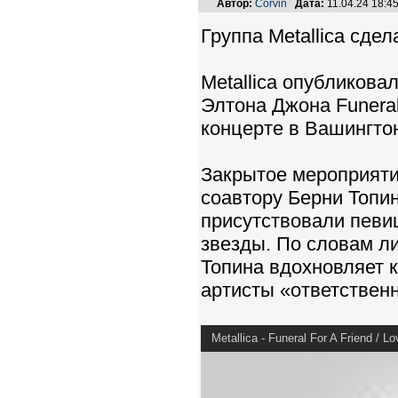
Автор:
Corvin
Дата:
11.04.24 18:
Группа Metallica сде
Metallica опубликова
Элтона Джона Funeral 
концерте в Вашингто
Закрытое мероприяти
соавтору Берни Топи
присутствовали певи
звезды. По словам ли
Топина вдохновляет к
артисты «ответственн
Metallica - Funeral For A Friend / L