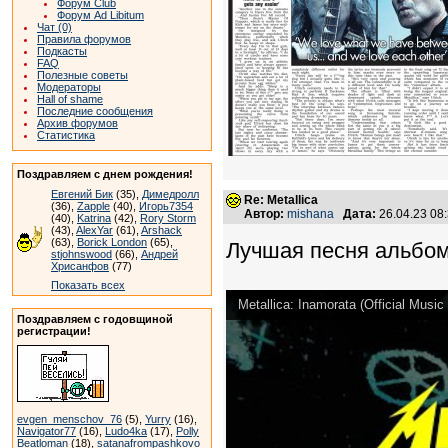
Форум Club
Форум Ad Libitum
Чат (0)
Правила форумов
Подкасты
FAQ
Полезные советы
Модераторы
Hall of shame
Последние сообщения
Архив форумов
Статистика
Поздравляем с днем рождения!
Евгений Бик
(35),
Димедролл
Re: Metallica
(36),
Zapple
(40),
Игорь7354
Автор:
mishana
Дата:
26.04.23 08
(40),
Katrina
(42),
Rory Storm
(43),
AlexYar
(61),
Arshack
(63),
Borick London
(65),
Лучшая песня альбома
stjohnswood
(66),
Андрей
Хрисанфов
(77)
Показать всех
Metallica: Inamorata (Official Music
Поздравляем с годовщиной
регистрации!
evgen_menschov_76
(5),
Yurry
(16),
Navigator77
(16),
Ludo4ka
(17),
Polly
Beatloman
(18),
satanafrompashkovo