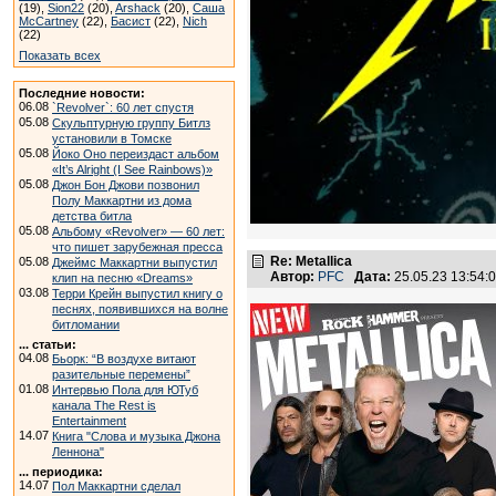
(19),
Sion22
(20),
Arshack
(20),
Саша
McCartney
(22),
Басист
(22),
Nich
(22)
Показать всех
Последние новости:
06.08
`Revolver`: 60 лет спустя
05.08
Скульптурную группу Битлз
установили в Томске
05.08
Йоко Оно переиздаст альбом
«It’s Alright (I See Rainbows)»
05.08
Джон Бон Джови позвонил
Полу Маккартни из дома
детства битла
05.08
Альбому «Revolver» — 60 лет:
что пишет зарубежная пресса
Re: Metallica
05.08
Джеймс Маккартни выпустил
Автор:
PFC
Дата:
25.05.23 13:54
клип на песню «Dreams»
03.08
Терри Крейн выпустил книгу о
песнях, появившихся на волне
битломании
... статьи:
04.08
Бьорк: “В воздухе витают
разительные перемены”
01.08
Интервью Пола для ЮТуб
канала The Rest is
Entertainment
14.07
Книга "Слова и музыка Джона
Леннона"
... периодика:
14.07
Пол Маккартни сделал