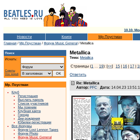
10.10. Мо
Новости
Книги
Мр.Поустман
Главная
/
Мр.Поустман
/
Форум Music General
/ Metallica
Metallica
Поиск
Тема:
Metallica
Искать:
Страницы (
1
…
19
): [
<<
]
15
|
16
|
17
|
1
Советы
Vox populi
Ответить
Re: Metallica
Мр. Поустман
Автор:
PFC
Дата:
14.04.23 13:51
Клуб
Регистрация
Выслать пароль
Список участников
Мы помним
Клубная карта
Города
Дни рождения
Юбилеи регистрации
Все форумы
Форум Lost Lennon Tapes
Форум Photo
Форум Music General