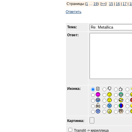
Страницы (
1
…
19
): [
<<
]
15
|
16
|
17
|
1
Ответить
Тема:
Ответ:
Иконка:
Картинка:
Translit -> кириллица