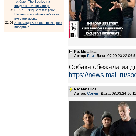
трибьют The Beatles на
свадьбе Тейлор Свифт
17.02
СЕКРЕТ "Big Beat 83" (2026).
Первый мерсибит-альбом на
русском языке
22.09
Александр Беляев. Последнее
интервью
Re: Metallica
Автор:
Бри
Дата:
07.09.23 22:06
Собака сбежала из до
https://news.mail.ru/s
Re: Metallica
Автор:
Corvin
Дата:
08.03.24 16: