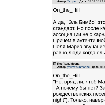
Автор:
Textpert
Дата:
07.02.05 22
On_the_Hill
А да, "Эль Бимбо" эт
стандарт. Но после к
ассоциации не с карн
Причём в аутентичной
Поля Мариа звучание
равно,люди когда сл
Re: Поль Мориа
Автор:
yellow submarine
Дата:
08.
On_the_Hill
"Но, вряд ли, чтоб М
- А почему бы нет? З
рождественских песен (
night"). Только, наве