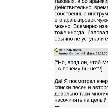
таковых, а об аранж
Действительно, врем
собственные инструм
его аранжировок чужи
можно. Всемирно из
тоже иногда "баловал
обычно не уступали е
Re: Поль Мориа
Автор:
On_the_Hill
Дата:
08.02.05
["Но, вряд ли, чтоб 
- А почему бы нет?]
Да! Я посмотрел вчер
списки песен и автор
довольно таки многих
насочинять на целый 
---