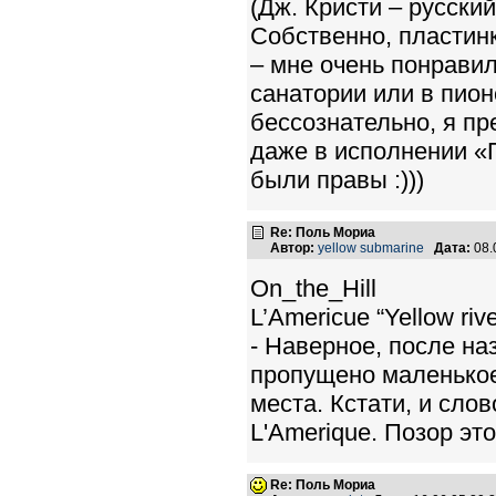
(Дж. Кристи – русский
Собственно, пластинк
– мне очень понравил
санатории или в пион
бессознательно, я п
даже в исполнении «
были правы :)))
Re: Поль Мориа
Автор:
yellow submarine
Дата:
08.
On_the_Hill
L’Americue “Yellow rive
- Наверное, после н
пропущено маленькое,
места. Кстати, и сло
L'Amerique. Позор эт
Re: Поль Мориа