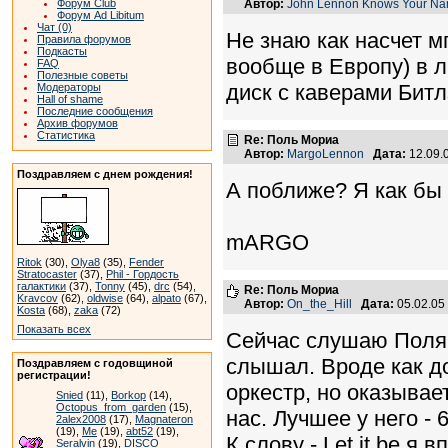
Форум Club
Автор:
John Lennon Knows Your N
Форум Ad Libitum
Чат (0)
Не знаю как насчет м
Правила форумов
Подкасты
вообще в Европу) в 
FAQ
Полезные советы
диск с каверами Битл
Модераторы
Hall of shame
Последние сообщения
Архив форумов
Статистика
Re: Поль Мориа
Автор:
MargoLennon
Дата:
12.09.
Поздравляем с днем рождения!
А поближе? Я как бы 
mARGO
Ritok
(30),
Olya8
(35),
Fender
Stratocaster
(37),
Phil - Гордость
галактики
(37),
Tonny
(45),
drc
(54),
Re: Поль Мориа
Kravcov
(62),
oldwise
(64),
alpato
(67),
Автор:
On_the_Hill
Дата:
05.02.05
Kosta
(68),
zaka
(72)
Показать всех
Сейчас слушаю Поля М
слышал. Вроде как д
Поздравляем с годовщиной
регистрации!
оркестр, но оказывае
Snied
(11),
Borkop
(14),
Octopus_from_garden
(15),
нас. Лучшее у него - 
2alex2008
(17),
Magnateron
(19),
Me
(19),
abt52
(19),
К слову - Let it be 
Seralvin
(19),
DISCO