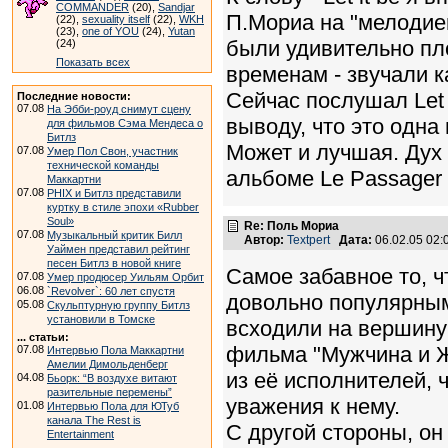
COMMANDER
(20),
Sandjar
П.Мориа на "мелодиев
(22),
sexuality itself
(22),
WKH
(23),
one of YOU
(24),
Yutan
были удивительно пл
(24)
Показать всех
временам - звучали ка
Сейчас послушал Let 
Последние новости:
07.08
На Эбби-роуд снимут сцену
выводу, что это одна
для фильмов Сэма Мендеса о
Битлз
Может и лучшая. Дух
07.08
Умер Пол Свон, участник
технической команды
альбоме Le Passager D
Маккартни
07.08
PHIX и Битлз представили
куртку в стиле эпохи «Rubber
Soul»
Re: Поль Мориа
07.08
Музыкальный критик Билл
Автор:
Textpert
Дата:
06.02.05 02
Уаймен представил рейтинг
песен Битлз в новой книге
Самое забавное то, ч
07.08
Умер продюсер Уильям Орбит
06.08
`Revolver`: 60 лет спустя
довольно популярным
05.08
Скульптурную группу Битлз
установили в Томске
всходили на вершину
... статьи:
фильма "Мужчина и Ж
07.08
Интервью Пола Маккартни
Амелии Димольденберг
из её исполнителей, 
04.08
Бьорк: “В воздухе витают
разительные перемены”
уважения к нему.
01.08
Интервью Пола для ЮТуб
канала The Rest is
С другой стороны, он
Entertainment