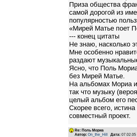
Приза общества фран
самой дорогой из им
популярностью польз
«Мирей Матье поет П
--- конец цитаты
Не знаю, насколько э
Мне особенно нравитс
раздают музыкальные
Ясно, что Поль Мориа
без Мирей Матье.
На альбомах Мориа и
так что музыку (вероя
целый альбом его пе
Скорее всего, истина
совместный проект.
Re: Поль Мориа
Автор:
On_the_Hill
Дата:
07.02.05