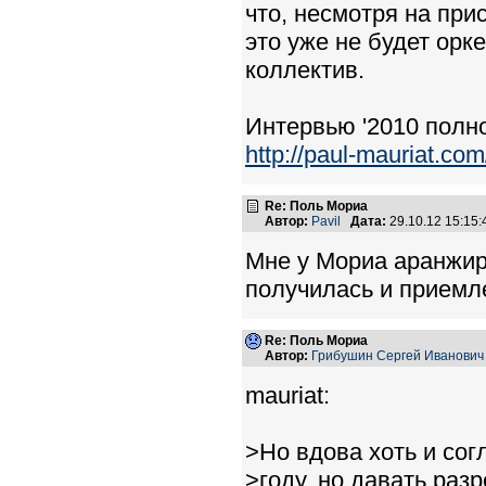
что, несмотря на при
это уже не будет орк
коллектив.
Интервью '2010 полно
http://paul-mauriat.co
Re: Поль Мориа
Автор:
Pavil
Дата:
29.10.12 15:15
Мне у Мориа аранжир
получилась и приемл
Re: Поль Мориа
Автор:
Грибушин Сергей Иванович
mauriat:
>Но вдова хоть и сог
>году, но давать раз