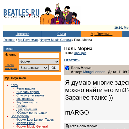
10.10. Мо
Новости
Книги
Мр.Поустман
Главная
/
Мр.Поустман
/
Форум Music General
/ Поль Мориа
Поль Мориа
Поиск
Тема:
Франция
Искать:
Ответить
Советы
Поль Мориа
Vox populi
Автор:
MargoLennon
Дата:
11.09.
Мр. Поустман
Я думаю многие здесь
Клуб
можно найти его мп3
Регистрация
Выслать пароль
Список участников
Заранее танкс:))
Мы помним
Клубная карта
Города
Дни рождения
mARGO
Юбилеи регистрации
Все форумы
Форум Lost Lennon Tapes
Форум Photo
Re: Поль Мориа
Форум Music General