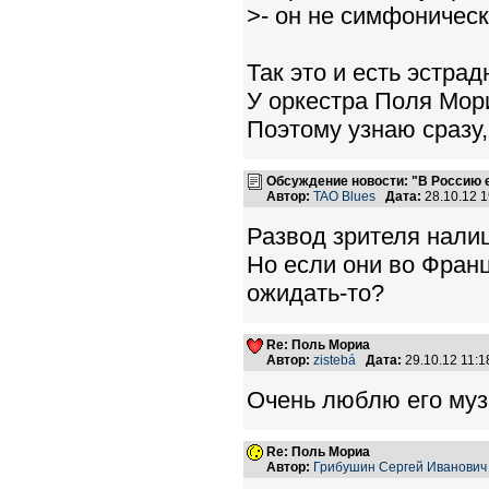
>- он не симфоническ
Так это и есть эстра
У оркестра Поля Мори
Поэтому узнаю сразу,
Обсуждение новости: "В Россию
Автор:
TAO Blues
Дата:
28.10.12 
Развод зрителя нали
Но если они во Франци
ожидать-то?
Re: Поль Мориа
Автор:
zistebá
Дата:
29.10.12 11:
Очень люблю его муз
Re: Поль Мориа
Автор:
Грибушин Сергей Иванович