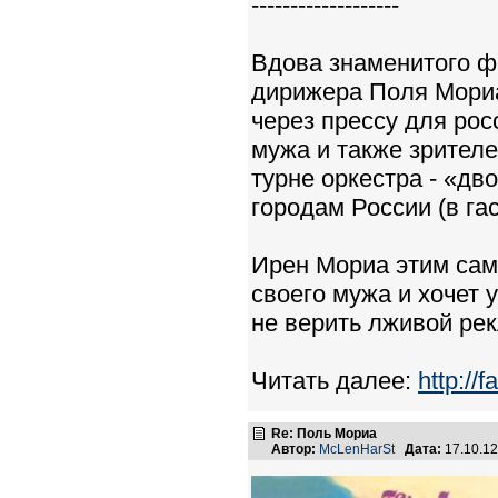
-------------------
Вдова знаменитого ф
дирижера Поля Мориа
через прессу для рос
мужа и также зрител
турне оркестра - «д
городам России (в га
Ирен Мориа этим сам
своего мужа и хочет 
не верить лживой ре
Читать далее:
http://
Re: Поль Мориа
Автор:
McLenHarSt
Дата:
17.10.1