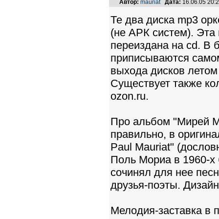
Автор:
mauriat
Дата:
16.06.05 20
Те два диска mp3 о
(не АРК систем). Эт
переиздана на cd. В 
приписываются самом
выхода дисков летом
Существует также кол
ozon.ru.
Про альбом "Мирей М
правильно, в оригинал
Paul Mauriat" (досло
Поль Мориа в 1960-х
сочинял для нее песни
друзья-поэты. Дизайн
Мелодия-заставка в п