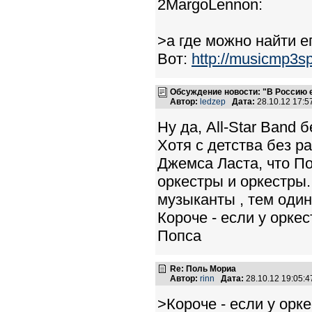
2MargoLennon:
>а где можно найти е
Вот:
http://musicmp3sp
Обсуждение новости: "В Россию
Автор:
ledzep
Дата:
28.10.12 17:
Ну да, All-Star Band бе
Хотя с детства без р
Джемса Ласта, что П
оркестры и оркестры.
музыканты , тем один
Короче - если у оркес
Попса
Re: Поль Мориа
Автор:
rinn
Дата:
28.10.12 19:05:
>Короче - если у орке