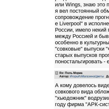
или Wings, знаю это 
я вел постоянный об
сопровождение прогно
e Liverpool" в испол
России, имело некий 
между Россией и быв
особенно в культурны
"совковые" выпуски "Ф
старых выпусков про
поностальгировать - 
Re: Поль Мориа
Автор:
ИгорьИзМагазинаЦветы
Д
А кому довелось виде
совкового вида облож
"хьюдожник" водрузи
году фирма "АРК-сис