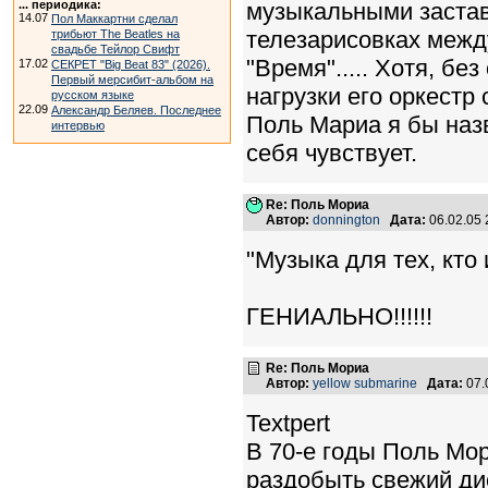
... периодика:
музыкальными застав
14.07
Пол Маккартни сделал
телезарисовках межд
трибьют The Beatles на
свадьбе Тейлор Свифт
"Время"..... Хотя, б
17.02
СЕКРЕТ "Big Beat 83" (2026).
Первый мерсибит-альбом на
нагрузки его оркестр
русском языке
22.09
Александр Беляев. Последнее
Поль Мариа я бы назв
интервью
себя чувствует.
Re: Поль Мориа
Автор:
donnington
Дата:
06.02.05
"Музыка для тех, кто 
ГЕНИАЛЬНО!!!!!!
Re: Поль Мориа
Автор:
yellow submarine
Дата:
07.
Textpert
В 70-е годы Поль Мо
раздобыть свежий ди