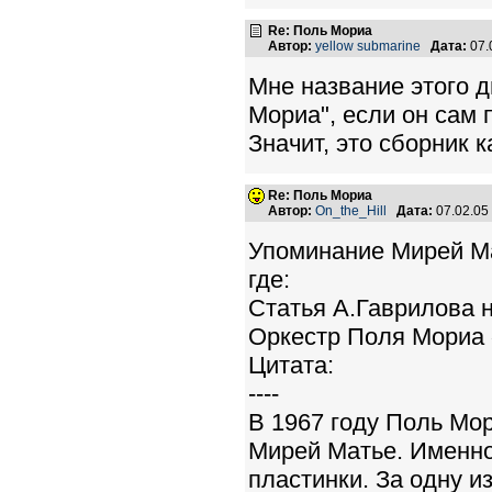
Re: Поль Мориа
Автор:
yellow submarine
Дата:
07.
Мне название этого д
Мориа", если он сам 
Значит, это сборник 
Re: Поль Мориа
Автор:
On_the_Hill
Дата:
07.02.05
Упоминание Мирей Ма
где:
Статья А.Гаврилова 
Оркестр Поля Мориа 
Цитата:
----
В 1967 году Поль Мо
Мирей Матье. Именно
пластинки. За одну и